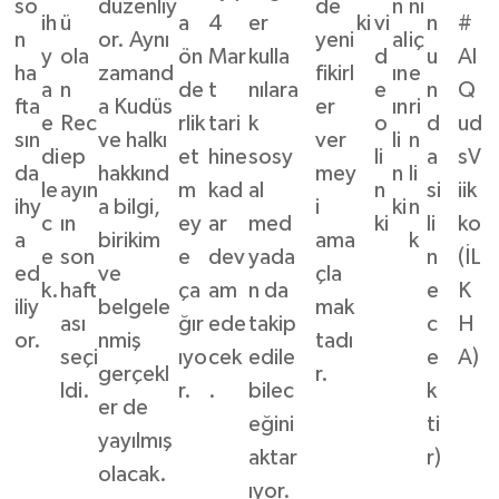
so
düzenliy
de
n
ni
ih
ü
a
4
er
ki
vi
n
#
n
or. Aynı
yeni
al
iç
y
ola
ön
Mar
kulla
d
u
Al
ha
zamand
fikirl
ın
e
a
n
de
t
nılara
e
n
Q
fta
a Kudüs
er
ın
ri
e
Rec
rlik
tari
k
o
d
ud
sın
ve halkı
ver
li
n
di
ep
et
hine
sosy
li
a
sV
da
hakkınd
mey
n
li
le
ayın
m
kad
al
n
si
iik
ihy
a bilgi,
i
ki
n
c
ın
ey
ar
med
ki
li
ko
a
birikim
ama
k
e
son
e
dev
yada
n
(İL
ed
ve
çla
k.
haft
ça
am
n da
e
K
iliy
belgele
mak
ası
ğır
ede
takip
c
H
or.
nmiş
tadı
seçi
ıyo
cek
edile
e
A)
gerçekl
r.
ldi.
r.
.
bilec
k
er de
eğini
ti
yayılmış
aktar
r)
olacak.
ıyor.