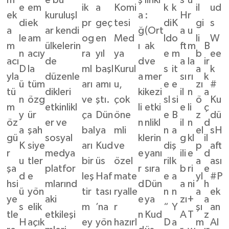
e
em
ik
a
Komi
k
k
il
ud
ek
kuruluşl
a
:
H
r
di
ek
pr
geç
tesi
di
K
gi
s
a
ar kendi
ğ
(Ort
a
u
le
am
og
en
Med
ld
o
li
W
m
ülkelerin
ı
ak
ft
m
B
n
acıy
ra
yıl
ya
e
m
b
ee
acı
de
d
ve
a
la
ir
D
la
ml
başl
Kurul
s
it
a
k
yla
düzenle
a
mer
sı
rı
k
ü
tüm
arı
amı
u,
e
e
zı
#
tü
dikleri
ki
kezi
il
n
a
n
özg
ve
ştı.
çok
sl
si
ö
Ku
m
etkinlikl
li
etki
e
li
ç
y
ür
ça
Dün
öne
e
B
z
dü
öz
er ve
n
nlikl
il
n
d
a
şah
bal
ya
mli
n
a
el
sH
gü
sosyal
kl
erin
g
kl
il
K
siye
arı
Kud
ve
di
ş
p
aft
r
medya
e
yanı
ili
e
d
u
tler
bir
üs
özel
ril
k
a
ası
şa
platfor
r
sıra
b
ri
e
d
e
leş
Haf
mate
e
a
yl
#P
hsi
mlarınd
d
Dün
a
ni
h
ü
yön
tir
tası
ryalle
n
n
a
ek
ye
aki
e
ya
zı
+
a
s
elik
m
’na
r
“
Y
şı
an
tle
etkileşi
n
Kud
A
T
z
H
açık
ey
yön
hazırl
D
a
m
Al