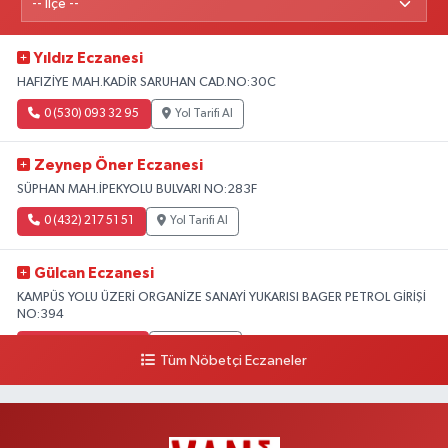
Yıldız Eczanesi
HAFIZİYE MAH.KADİR SARUHAN CAD.NO:30C
0 (530) 093 32 95
Yol Tarifi Al
Zeynep Öner Eczanesi
SÜPHAN MAH.İPEKYOLU BULVARI NO:283F
0 (432) 217 51 51
Yol Tarifi Al
Gülcan Eczanesi
KAMPÜS YOLU ÜZERİ ORGANİZE SANAYİ YUKARISI BAGER PETROL GİRİŞİ
NO:394
0 (533) 348 25 87
Yol Tarifi Al
Tüm Nöbetçi Eczaneler
Lütfiye Hanım Eczanesi
BAHÇİVAN MAH.15 TEMMUZ ŞEHİTLERİ CAD.NO:36B ÖZEL LOKMAN
HEKİM HASTANESİ ACİL KARŞISI