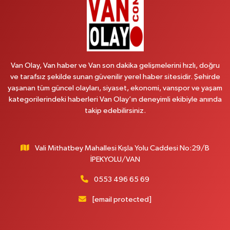
0 (501) 048 96 88
Yol Tarifi Al
Emek Eczanesi
MAHMUDİYE MAH.ATATÜRK CAD.NO:17B
Van Olay, Van haber ve Van son dakika gelişmelerini hızlı, doğru
0 (531) 621 69 65
Yol Tarifi Al
ve tarafsız şekilde sunan güvenilir yerel haber sitesidir. Şehirde
yaşanan tüm güncel olayları, siyaset, ekonomi, vanspor ve yaşam
Onay Eczanesi
kategorilerindeki haberleri Van Olay’ın deneyimli ekibiyle anında
MERAŞEL FEVZİ ÇAKMAK CAD. KÜLTÜR SARAYI KIZILAY KAN MERKEZİ
takip edebilirsiniz.
KARŞISI DIŞ KAPI NO:25B
0 (432) 212 66 67
Yol Tarifi Al
Vali Mithatbey Mahallesi Kışla Yolu Caddesi No:29/B
Yenı Derman Eczanesi
İPEKYOLU/VAN
Hatuniye Mah. Özel Akdamar Hastanesi Karşısı Güven Evleri A.Blok No:7
Akdamar Hastanesi Acil yanı. İpekyolu. Hatuniye mahallesi terzioğlu, Eski
0553 496 65 69
ikinisan kedili kavşağı, 65100 Ipekyolu Van
[email protected]
0 (432) 216 14 84
Yol Tarifi Al
Hayat Eczanesi