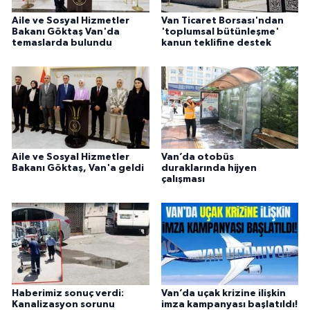
Aile ve Sosyal Hizmetler
Van Ticaret Borsası'ndan
Bakanı Göktaş Van'da
'toplumsal bütünleşme'
temaslarda bulundu
kanun teklifine destek
Aile ve Sosyal Hizmetler
Van’da otobüs
Bakanı Göktaş, Van'a geldi
duraklarında hijyen
çalışması
Haberimiz sonuç verdi:
Van’da uçak krizine ilişkin
Kanalizasyon sorunu
imza kampanyası başlatıldı!