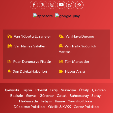
Kışla Mah.Çınarlı Cad.1038 Sk.No:93 3-4
0 (432) 354 37 36
Yol Tarifi Al
Erdoğan Eczanesi
SEREFIYE MAHALLE URARTU SOKAK ESKİ İSTANBUL HAST. KRŞ. NO:6 B
Van Nöbetçi Eczaneler
Van Hava Durumu
0 (432) 215 82 65
Yol Tarifi Al
Van Namaz Vakitleri
Van Trafik Yoğunluk
Haritası
Derman Eczanesi
BAHÇELİEVLER MAH.MUSLİH GÖRENTAŞ BULVARI NO:57Çağdaş fırının
Puan Durumu ve Fikstür
Tüm Manşetler
karşısı
Son Dakika Haberleri
Haber Arşivi
0 (501) 322 00 65
Yol Tarifi Al
Yenı Sıfa Eczanesi
İpekyolu
Tuşba
Edremit
Erciş
Muradiye
Özalp
Çaldıran
VANYOLU CADDESİ NO:42
Başkale
Gevaş
Gürpınar
Çatak
Bahçesaray
Saray
0 (532) 689 22 50
Yol Tarifi Al
Hakkımızda
İletişim
Künye
Yayın Politikası
Düzeltme Politikası
Gizlilik & KVKK
Çerez Politikası
Doğa Eczanesi