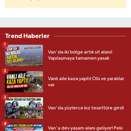
Trend Haberler
1
Van'da iki bölge artık sit alanı!
Yapılaşmaya tamamen yasak
2
Vanlı aile kaza yaptı! Ölü ve yaralılar
var
3
Van'da yüzlerce kız tesettüre girdi
4
Van'a dev yaşam alanı geliyor! Peki