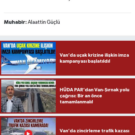
Muhabir:
Alaattin Güçlü
Van’da uçak krizine ilişkin imza
kampanyası başlatıldı!
HÜDA PAR’dan Van-Şırnak yolu
çağrısı: Bir an önce
tamamlanmalı!
Van’da zincirleme trafik kazası