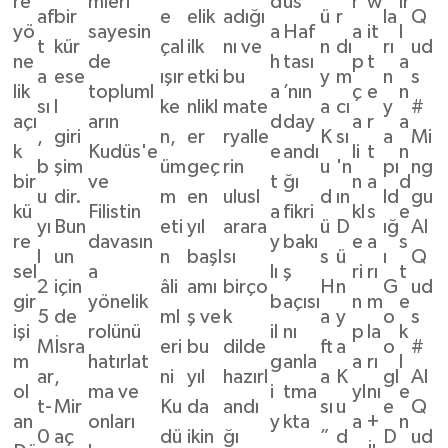
re
mleri
d
üs
r
w
ır
af
bir
e
elik
adığı
ü
r
la
Q
yö
sayesin
a
Haf
a
it
l
t
kür
çal
ilk
nı ve
n
dı
rı
ud
ne
de
h
tası
p
t
a
a
ese
ışır
etki
bu
y
m
n
s
lik
topluml
a
’nın
ç
e
n
sı
l
ke
nlikl
mate
a
cı
y
#
açı
arın
d
day
a
r
a
,
giri
n,
er
ryalle
K
sı
a
Mi
k
Kudüs'e
e
andı
li
t
n
b
şim
üm
geç
rin
u
'n
pı
ng
bir
ve
t
ğı
n
a
d
u
dir.
m
en
ulusl
d
ın
ld
gu
kü
Filistin
a
fikri
kl
s
e
yı
Bun
eti
yıl
arara
ü
D
ığ
Al
re
davasın
y
bakı
e
a
s
l
un
n
başl
sı
s
ü
ı
Q
sel
a
lı
ş
ri
rı
t
2
için
âli
amı
birço
H
n
G
ud
gir
yönelik
b
açısı
n
m
e
5
de
ml
ş ve
k
a
y
o
s
işi
rolünü
il
nı
p
la
k
M
İsra
eri
bu
dilde
ft
a
o
#
m
hatırlat
g
anla
a
rı
l
ar
,
ni
yıl
hazırl
a
K
gl
Al
ol
ma ve
i
tma
yl
nı
e
t-
Mir
Ku
da
andı
sı
u
e
Q
an
onları
y
kta
a
+
n
0
aç
dü
ikin
ğı
”
d
D
ud