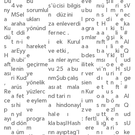
Dü
bu
e
ve
şı
İl
e
4
ve
s'ü
cisi
bilgis
nı
ü
ri
sV
ny
sorumlul
u
bu
l
m
n
M
Sel
n
düz
ini
n
s
v
ec
a
ukları
l
pro
d
i
e
ar
aha
za
enle
verdi
t
H
e
ka
Ku
yönünd
a
gra
ı
ki
ti
t
ddi
fer
nec
.
a
a
li
#
dü
e
ş
mlar
ğ
şi
k
t
n-i
i
ek
Kurul
nı
ft
n
Al
s
hareket
a
a
ı
li
e
ar
Eyy
ve
etki
,
tı
a
ki
Q
H
e
b
des
Y
kl
tl
ih
ubi’
sa
nler
ayrıc
m
sı
(
ud
aft
geçirme
ili
tek
o
e
e
le
nin
vu
25
a bu
vi
'n
H
sU
ası
ye
r
ver
u
ri
r
ri
Kud
nm
Şub
çalış
d
ı
a
ge
,
yönelik
si
en
t
n
:
ar
üs
ası
at
mala
e
t
ft
#
Re
yüzlerc
n
Kur
u
s
a
fet
nd
tari
rı
o
a
a
Al
ce
e eylem
i
um
b
ö
sı
hi
a
hind
onayl
s
nı
nı
Q
p
ve
z
ve
e
zl
n
yıl
hal
e
ı
u
tt
n
ud
ayı
progra
:
fertl
k
e
d
dön
kla
başl
Hash
li
ığ
s
sU
nın
m
ere
a
ri
a
üm
rın
ayıp
tag'l
n
ı
o
ke