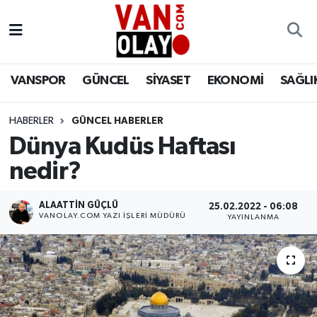
Vanspor
Van Nöbetçi Eczaneler
VANSPOR
GÜNCEL
SİYASET
EKONOMİ
SAĞLI
Güncel
Van Hava Durumu
HABERLER
GÜNCEL HABERLER
Siyaset
Van Namaz Vakitleri
Dünya Kudüs Haftası
Ekonomi
Van Trafik Yoğunluk Haritası
nedir?
Sağlık
Süper Lig Puan Durumu ve Fikstür
ALAATTIN GÜÇLÜ
25.02.2022 - 06:08
VANOLAY.COM YAZI İŞLERI MÜDÜRÜ
YAYINLANMA
Eğitim
Tüm Manşetler
Bilim & Teknoloji
Son Dakika Haberleri
Dünya
Haber Arşivi