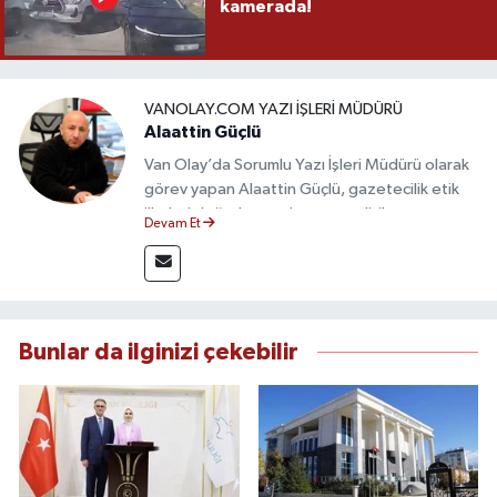
kamerada!
VANOLAY.COM YAZI İŞLERI MÜDÜRÜ
Alaattin Güçlü
Van Olay’da Sorumlu Yazı İşleri Müdürü olarak
görev yapan Alaattin Güçlü, gazetecilik etik
ilkeleri doğrultusunda yayın politikasının
Devam Et
oluşturulması ve editoryal sürecin
yönetiminden sorumludur. Yerel ve ulusal
gündemi yakından takip eden Güçlü, tarafsız,
güvenilir ve nitelikli haberlerin okuyuculara
doğru ve hızlı şekilde ulaştırılmasına öncülük
Bunlar da ilginizi çekebilir
etmektedir.