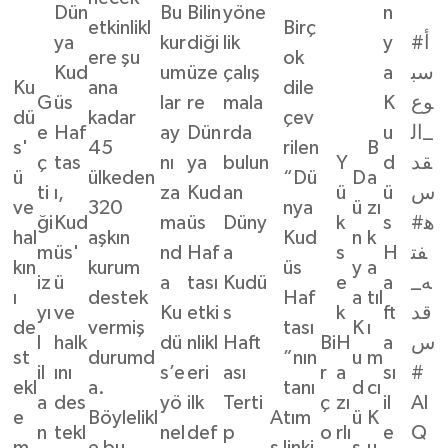
Dün
Bu
Bilin
yöne
n
etkinlikl
Birç
ya
kur
diği
lik
y
#أ
ere şu
ok
Kud
um
üze
çalış
a
سب
Ku
ana
dile
G
üs
lar
re
mala
K
وع
dü
kadar
çev
e
Haf
ay
Dün
rda
u
_ال
s'
45
rilen
B
ç
tas
nı
ya
bulun
Y
d
قد
ü
ülkeden
“Dü
D
a
ti
ı,
za
Kud
an
ü
ü
س
ve
320
nya
ü
zı
ği
Kud
ma
üs
Düny
k
s
#ه
hal
aşkın
Kud
n
k
m
üs'
nd
Haf
a
s
H
فت
kın
kurum
üs
y
a
iz
ü
a
tası
Kudü
e
a
ه_
ı
destek
Haf
a
tıl
yı
ve
Ku
etki
s
k
ft
قد
de
vermiş
tası
K
ı
l
halk
dü
nlikl
Haft
Bi
H
a
س
st
durumd
”nın
u
m
il
ını
s’e
eri
ası
r
a
sı
#
ekl
a.
tanı
d
cı
a
des
yö
ilk
Terti
ç
zı
il
Al
e
Böylelikl
A
tım
ü
K
n
tekl
nel
def
p
o
rlı
e
Q
m
e bu
ş
linki
s
u