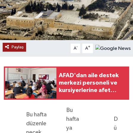
RESMİ İLANLAR
Paylaş
-
+
A
A
AFAD'dan aile destek
merkezi personeli ve
kursiyerlerine afet
eğitimi
Bu
Bu hafta
hafta
D
düzenle
ya
ü
necek