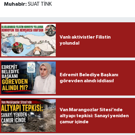
Muhabir:
SUAT TİNK
Vanlı aktivistler Filistin
yolunda!
Edremit Belediye Başkanı
görevden alındı iddiası!
Van Marangozlar Sitesi’nde
altyapı tepkisi: Sanayi yeniden
çamur içinde