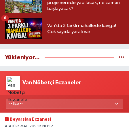
proje nerede yapılacak, ne zaman
başlayacak?
6
Van’da 3 farklı mahallede kavga!
Çok sayıda yaralı var
Yükleniyor...
Van Nöbetçi Eczaneler
Beyarslan Eczanesi
ATATÜRK MAH.209 SK.NO:12