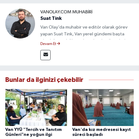
VANOLAY.COM MUHABIRI
Suat Tink
Van Olay’da muhabir ve editör olarak görev
yapan Suat Tink, Van yerel gündemi başta
olmak üzere bölgesel ve ulusal gelişmeleri
Devam Et
yakından takip etmektedir. İletişim Fakültesi
mezunu olan Tink, sahadan edindiği bilgilerle
doğruluk, tarafsızlık ve etik ilkeler
çerçevesinde güvenilir ve hızlı habercilik
anlayışını benimsemektedir.
Bunlar da ilginizi çekebilir
Van YYÜ "Tercih ve Tanıtım
Van'da kız medresesi kayıt
Günleri"ne yoğun ilgi
süreci başladı