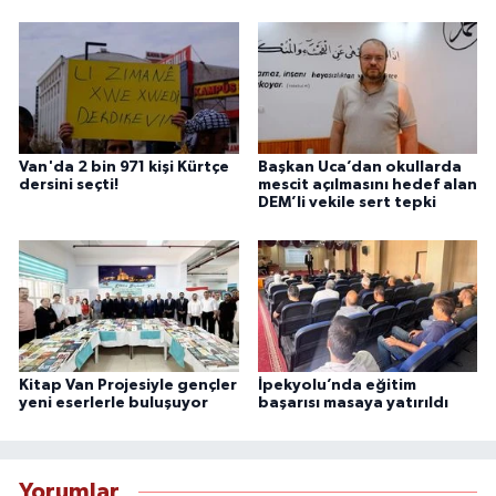
Van'da 2 bin 971 kişi Kürtçe
Başkan Uca’dan okullarda
dersini seçti!
mescit açılmasını hedef alan
DEM’li vekile sert tepki
Kitap Van Projesiyle gençler
İpekyolu’nda eğitim
yeni eserlerle buluşuyor
başarısı masaya yatırıldı
Yorumlar