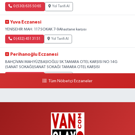
0 (530) 635 50 65
Yol Tarifi Al
Yuva Eczanesi
YENİŞEHİR MAH. 117.SOKAK 7-9Ahastane karşısı
0 (432) 451 31 51
Yol Tarifi Al
Perihanoğlu Eczanesi
BAHÇİVAN MAH.YÜZBAŞIOĞLU SK.TAMARA OTEL KARŞISI NO:14G
(SANAT SOKAĞI)SANAT SOKAĞI TAMARA OTEL KARŞISI
0 (432) 216 24 25
Yol Tarifi Al
Tüm Nöbetçi Eczaneler
Aydın Eczanesi
Recep Tayyip Erdoğan Mah.Azerbaycan Cad.104 B
0 (538) 861 36 16
Yol Tarifi Al
Arjin Eczanesi
BEYAZIT MAH.ZEYLAN CADDESİ OKYANUS GİYİM YANI NO:1