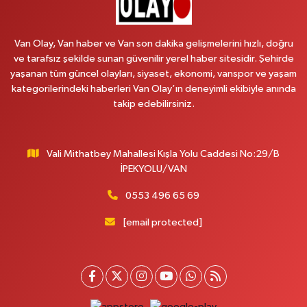
0 (535) 014 85 70
Yol Tarifi Al
Van Olay, Van haber ve Van son dakika gelişmelerini hızlı, doğru
Afşar Eczanesi
ve tarafsız şekilde sunan güvenilir yerel haber sitesidir. Şehirde
Kazım Karabekir cad.Eski Araştırma Hastanesi karşısı (kent park karşısı )
yaşanan tüm güncel olayları, siyaset, ekonomi, vanspor ve yaşam
Kaval iş merkezi No: 156 B
kategorilerindeki haberleri Van Olay’ın deneyimli ekibiyle anında
0 (432) 214 02 40
Yol Tarifi Al
takip edebilirsiniz.
Gürpınar Eczanesi
Akpınar Mah. Milli Egemenlik Cad.No:7 A
Vali Mithatbey Mahallesi Kışla Yolu Caddesi No:29/B
İPEKYOLU/VAN
0 (506) 065 26 65
Yol Tarifi Al
0553 496 65 69
Mahya Eczanesi
[email protected]
ZÜBEYDE HANIM CAD.ÖZEL LOKMAN HEKİM HASTANESİ KARŞISI 82 C
0 (432) 215 77 65
Yol Tarifi Al
Ferhat Eczanesi
URARTU SOK. ESKİ İSTANBUL HASTANESİ KARŞISI NO:4 C