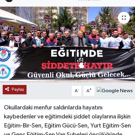
RESMİ İLANLAR
Paylaş
-
+
A
A
Okullardaki menfur saldırılarda hayatını
kaybedenler ve eğitimdeki şiddet olaylarına ilişkin
Eğitim-Bir-Sen, Eğitim Gücü-Sen, Yurt Eğitim-Sen
ve Genç Eğitim-Sen Van Şubeleri öncülüğünde