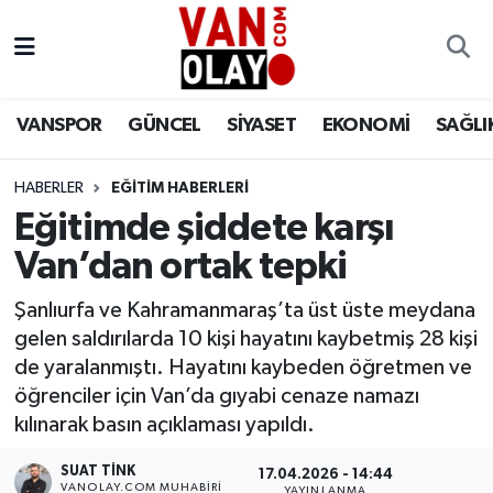
Vanspor
Van Nöbetçi Eczaneler
VANSPOR
GÜNCEL
SİYASET
EKONOMİ
SAĞLI
Güncel
Van Hava Durumu
HABERLER
EĞİTİM HABERLERİ
Siyaset
Van Namaz Vakitleri
Eğitimde şiddete karşı
Ekonomi
Van Trafik Yoğunluk Haritası
Van’dan ortak tepki
Sağlık
Süper Lig Puan Durumu ve Fikstür
Şanlıurfa ve Kahramanmaraş’ta üst üste meydana
gelen saldırılarda 10 kişi hayatını kaybetmiş 28 kişi
Eğitim
Tüm Manşetler
de yaralanmıştı. Hayatını kaybeden öğretmen ve
öğrenciler için Van’da gıyabi cenaze namazı
Bilim & Teknoloji
Son Dakika Haberleri
kılınarak basın açıklaması yapıldı.
SUAT TINK
Dünya
Haber Arşivi
17.04.2026 - 14:44
VANOLAY.COM MUHABIRI
YAYINLANMA