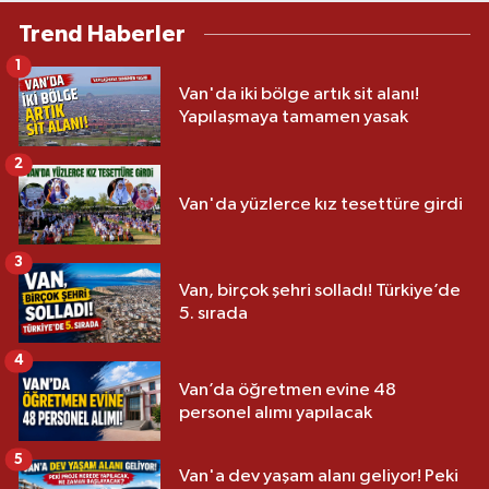
Trend Haberler
1
Van'da iki bölge artık sit alanı!
Yapılaşmaya tamamen yasak
2
Van'da yüzlerce kız tesettüre girdi
3
Van, birçok şehri solladı! Türkiye’de
5. sırada
4
Van’da öğretmen evine 48
personel alımı yapılacak
5
Van'a dev yaşam alanı geliyor! Peki