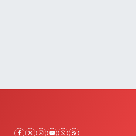
AFIZİYE MAH.MAHMUT ERTUŞ CAD.NO:44 A
0 (432) 651 21 38
Yol Tarifi Al
Selçuk Eczanesi
UMHURİYET MAHALLESİ ATATÜRK CADDESİ NO:9 1a
0 (545) 563 70 63
Yol Tarifi Al
Yaşam Eczanesi
tatürk Mahallesi 3 Nisan No:71
0 (432) 781 24 65
Yol Tarifi Al