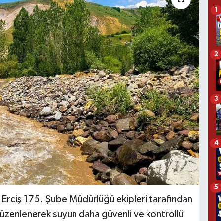
1
2
3
4
5
Erciş 175. Şube Müdürlüğü ekipleri tarafından
 düzenlenerek suyun daha güvenli ve kontrollü