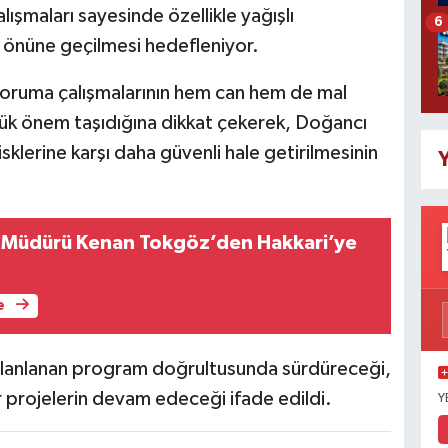
alışmaları sayesinde özellikle yağışlı
6
 önüne geçilmesi hedefleniyor.
koruma çalışmalarının hem can hem de mal
yük önem taşıdığına dikkat çekerek, Doğancı
isklerine karşı daha güvenli hale getirilmesinin
Y
e Müdürü Kenan Tokgöz’den Hakkari’ye
e
ı planlanan program doğrultusunda sürdüreceği,
r projelerin devam edeceği ifade edildi.
Y