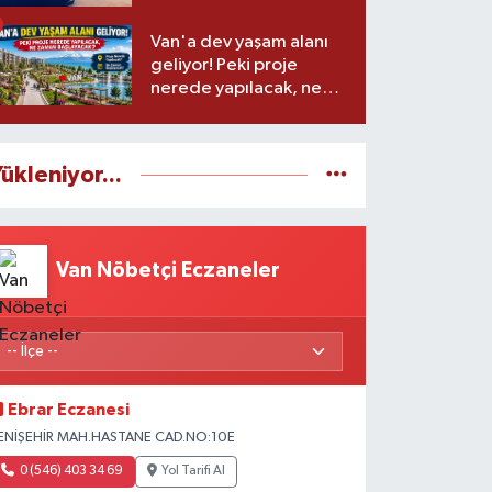
Van'a dev yaşam alanı
geliyor! Peki proje
nerede yapılacak, ne
zaman başlayacak?
ükleniyor...
Van Nöbetçi Eczaneler
Ebrar Eczanesi
ENİŞEHİR MAH.HASTANE CAD.NO:10E
0 (546) 403 34 69
Yol Tarifi Al