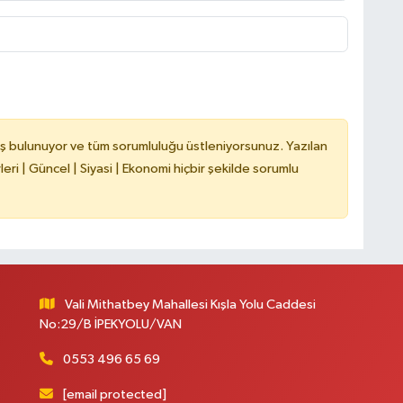
H
C
ş bulunuyor ve tüm sorumluluğu üstleniyorsunuz. Yazılan
ri | Güncel | Siyasi | Ekonomi hiçbir şekilde sorumlu
A
Vali Mithatbey Mahallesi Kışla Yolu Caddesi
No:29/B İPEKYOLU/VAN
0553 496 65 69
[email protected]