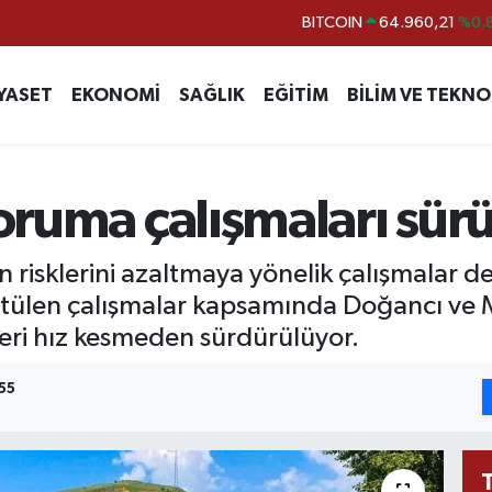
DOLAR
47,7436
%0.
EURO
55,2510
%0.
YASET
EKONOMİ
SAĞLIK
EĞİTİM
BİLİM VE TEKNO
STERLİN
64,4811
%0.
GRAM ALTIN
6660.55
%0.
BİST100
13.779
%-
koruma çalışmaları sür
BITCOIN
64.960,21
%0.
kın risklerini azaltmaya yönelik çalışmalar 
tülen çalışmalar kapsamında Doğancı ve 
tleri hız kesmeden sürdürülüyor.
55