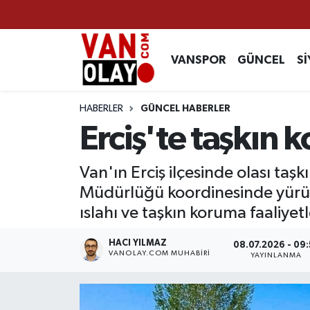
Vanspor
Van Nöbetçi Eczaneler
VANSPOR
GÜNCEL
Sİ
Güncel
Van Hava Durumu
HABERLER
GÜNCEL HABERLER
Siyaset
Van Namaz Vakitleri
Erciş'te taşkın 
Ekonomi
Van Trafik Yoğunluk Haritası
Van'ın Erciş ilçesinde olası taş
Müdürlüğü koordinesinde yürü
Sağlık
Süper Lig Puan Durumu ve Fikstür
ıslahı ve taşkın koruma faaliye
Eğitim
Tüm Manşetler
HACI YILMAZ
08.07.2026 - 09:
VANOLAY.COM MUHABIRI
YAYINLANMA
Bilim & Teknoloji
Son Dakika Haberleri
Dünya
Haber Arşivi