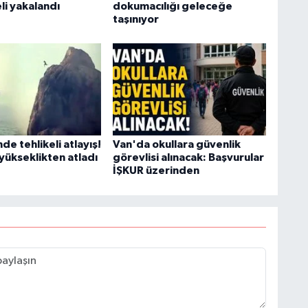
li yakalandı
dokumacılığı geleceğe
A
taşınıyor
K
de tehlikeli atlayış!
Van'da okullara güvenlik
yükseklikten atladı
görevlisi alınacak: Başvurular
Ş
İŞKUR üzerinden
K
M