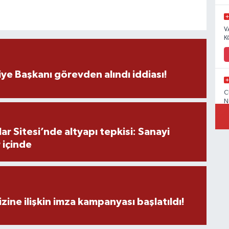
V
K
ye Başkanı görevden alındı iddiası!
C
N
r Sitesi’nde altyapı tepkisi: Sanayi
 içinde
V
zine ilişkin imza kampanyası başlatıldı!
C