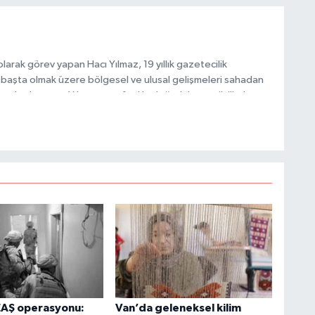
H
A
arak görev yapan Hacı Yılmaz, 19 yıllık gazetecilik
başta olmak üzere bölgesel ve ulusal gelişmeleri sahadan
e katkı sunan Yılmaz, tarafsızlık, doğruluk ve etik ilkeler
e kamuoyunu güvenilir kaynaklara dayalı olarak
S
K
S
N
EAŞ operasyonu:
Van’da geleneksel kilim
O