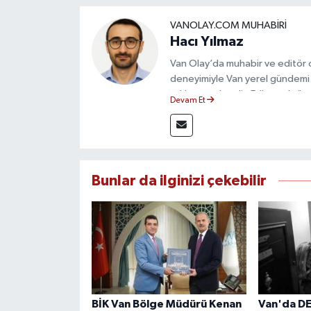
VANOLAY.COM MUHABIRI
Hacı Yılmaz
Van Olay’da muhabir ve editör ol
deneyimiyle Van yerel gündemi 
takip etmektedir. Editoryal sürec
Devam Et
çerçevesinde ürettiği haberlerl
bilgilendirmektedir.
Bunlar da ilginizi çekebilir
BİK Van Bölge Müdürü Kenan
Van'da D