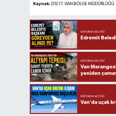
Kaynak:
DSİ 17. VAN BÖLGE MÜDÜRLÜĞÜ
EDITÖRÜN SEÇTIĞI
Edremit Beledi
EDITÖRÜN SEÇTIĞI
Van Marangozla
yeniden çamur
EDITÖRÜN SEÇTIĞI
Van’da uçak kri