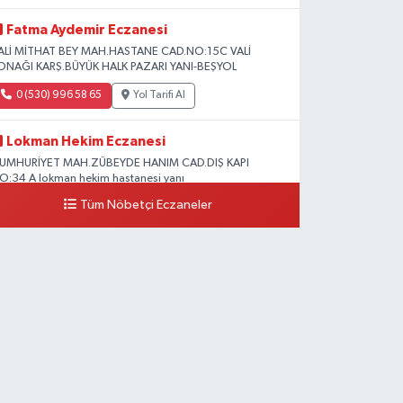
Fatma Aydemir Eczanesi
ALİ MİTHAT BEY MAH.HASTANE CAD.NO:15C VALİ
ONAĞI KARŞ.BÜYÜK HALK PAZARI YANI-BEŞYOL
0 (530) 996 58 65
Yol Tarifi Al
Lokman Hekim Eczanesi
UMHURİYET MAH.ZÜBEYDE HANIM CAD.DIŞ KAPI
O:34 A lokman hekim hastanesi yanı
Tüm Nöbetçi Eczaneler
0 (432) 503 93 23
Yol Tarifi Al
Hekimoğlu Eczanesi
anyolu Caddesi Yeni Diş Hastanesi Yanı NO:102F
0 (541) 147 65 65
Yol Tarifi Al
Koç Eczanesi
UMHURİYET MAH.KONAK SK.NO:6
0 (530) 442 24 65
Yol Tarifi Al