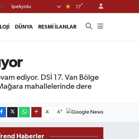
°
İpekyolu
18
17
32
LOJİ
DÜNYA
RESMİ İLANLAR
38
03
14
üyor
87
devam ediyor. DSİ 17. Van Bölge
Mağara mahallelerinde dere
-
+
A
A
Trend Haberler