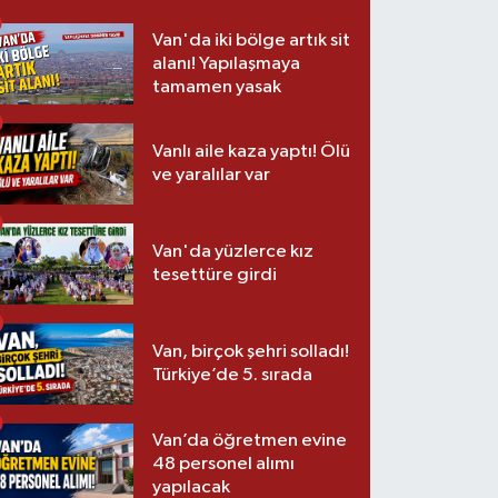
Van'da iki bölge artık sit
alanı! Yapılaşmaya
tamamen yasak
Vanlı aile kaza yaptı! Ölü
ve yaralılar var
Van'da yüzlerce kız
tesettüre girdi
Van, birçok şehri solladı!
Türkiye’de 5. sırada
Van’da öğretmen evine
48 personel alımı
yapılacak