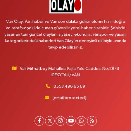
Arjin Eczanesi
BEYAZIT MAH.ZEYLAN CADDESİ OKYANUS GİYİM YANI NO:1
0 (535) 014 85 70
Yol Tarifi Al
Van Olay, Van haber ve Van son dakika gelişmelerini hızlı, doğru
ve tarafsız şekilde sunan güvenilir yerel haber sitesidir. Şehirde
Afşar Eczanesi
yaşanan tüm güncel olayları, siyaset, ekonomi, vanspor ve yaşam
Kazım Karabekir cad.Eski Araştırma Hastanesi karşısı (kent park karşısı )
kategorilerindeki haberleri Van Olay’ın deneyimli ekibiyle anında
Kaval iş merkezi No: 156 B
takip edebilirsiniz.
0 (432) 214 02 40
Yol Tarifi Al
Vali Mithatbey Mahallesi Kışla Yolu Caddesi No:29/B
Gürpınar Eczanesi
İPEKYOLU/VAN
Akpınar Mah. Milli Egemenlik Cad.No:7 A
0 (506) 065 26 65
Yol Tarifi Al
0553 496 65 69
[email protected]
Mahya Eczanesi
ZÜBEYDE HANIM CAD.ÖZEL LOKMAN HEKİM HASTANESİ KARŞISI 82 C
0 (432) 215 77 65
Yol Tarifi Al