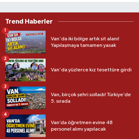
Trend Haberler
1
Van'da iki bölge artık sit alanı!
Yapılaşmaya tamamen yasak
2
Van'da yüzlerce kız tesettüre girdi
3
Van, birçok şehri solladı! Türkiye’de
5. sırada
4
Van’da öğretmen evine 48
personel alımı yapılacak