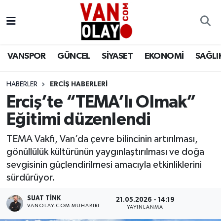
Vanspor
Van Nöbetçi Eczaneler
VANSPOR
GÜNCEL
SİYASET
EKONOMİ
SAĞLI
Güncel
Van Hava Durumu
HABERLER
ERCİŞ HABERLERİ
Siyaset
Van Namaz Vakitleri
Erciş’te “TEMA’lı Olmak”
Ekonomi
Van Trafik Yoğunluk Haritası
Eğitimi düzenlendi
Sağlık
Süper Lig Puan Durumu ve Fikstür
TEMA Vakfı, Van’da çevre bilincinin artırılması,
gönüllülük kültürünün yaygınlaştırılması ve doğa
Eğitim
Tüm Manşetler
sevgisinin güçlendirilmesi amacıyla etkinliklerini
sürdürüyor.
Bilim & Teknoloji
Son Dakika Haberleri
SUAT TINK
21.05.2026 - 14:19
VANOLAY.COM MUHABIRI
YAYINLANMA
Dünya
Haber Arşivi