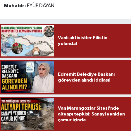
Muhabir:
EYÜP DAYAN
Vanlı aktivistler Filistin
yolunda!
Edremit Belediye Başkanı
görevden alındı iddiası!
Van Marangozlar Sitesi’nde
altyapı tepkisi: Sanayi yeniden
çamur içinde