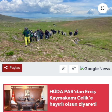
RESMİ İLANLAR
Paylaş
-
+
A
A
HÜDA PAR’dan Erciş
Kaymakamı Çelik’e
hayırlı olsun ziyareti