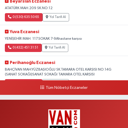
Beyarslan Eczanesi
ATATÜRK MAH.209 SK.NO:12
0 (530) 635 50 65
Yol Tarifi Al
Yuva Eczanesi
YENİŞEHİR MAH. 117.SOKAK 7-9Ahastane karşısı
0 (432) 451 31 51
Yol Tarifi Al
Perihanoğlu Eczanesi
BAHÇİVAN MAH.YÜZBAŞIOĞLU SK.TAMARA OTEL KARŞISI NO:14G
(SANAT SOKAĞI)SANAT SOKAĞI TAMARA OTEL KARŞISI
0 (432) 216 24 25
Yol Tarifi Al
Tüm Nöbetçi Eczaneler
Aydın Eczanesi
Recep Tayyip Erdoğan Mah.Azerbaycan Cad.104 B
0 (538) 861 36 16
Yol Tarifi Al