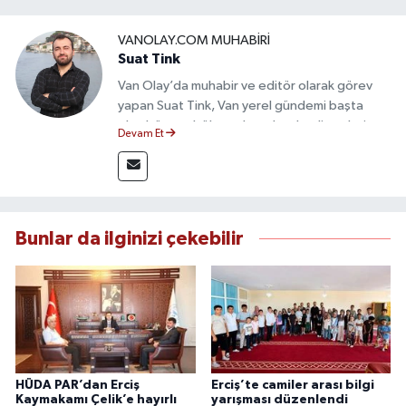
VANOLAY.COM MUHABIRI
Suat Tink
Van Olay’da muhabir ve editör olarak görev
yapan Suat Tink, Van yerel gündemi başta
olmak üzere bölgesel ve ulusal gelişmeleri
Devam Et
yakından takip etmektedir. İletişim Fakültesi
mezunu olan Tink, sahadan edindiği bilgilerle
doğruluk, tarafsızlık ve etik ilkeler
çerçevesinde güvenilir ve hızlı habercilik
anlayışını benimsemektedir.
Bunlar da ilginizi çekebilir
HÜDA PAR’dan Erciş
Erciş’te camiler arası bilgi
Kaymakamı Çelik’e hayırlı
yarışması düzenlendi