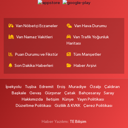
Ferhat Eczanesi
URARTU SOK. ESKİ İSTANBUL HASTANESİ KARŞISI NO:4 C
0 (555) 063 64 65
Yol Tarifi Al
Van Nöbetçi Eczaneler
Van Hava Durumu
Kardelen Eczanesi
Van Namaz Vakitleri
Van Trafik Yoğunluk
Akköprü mahallesi Beşyol mevkii sakatatçılar çarşısı altı şok market yanı
no:36
Haritası
0 (432) 215 54 51
Yol Tarifi Al
Puan Durumu ve Fikstür
Tüm Manşetler
Son Dakika Haberleri
Haber Arşivi
Gündüz Eczanesi
CUMHURİYET MAH. ATATÜRK CADDESİ NO:39 A
0 (432) 712 27 27
Yol Tarifi Al
İpekyolu
Tuşba
Edremit
Erciş
Muradiye
Özalp
Çaldıran
Başkale
Gevaş
Gürpınar
Çatak
Bahçesaray
Saray
Merve Eczanesi
Hakkımızda
İletişim
Künye
Yayın Politikası
ZEYLAN CAD.BEKO BAYİ KARŞISI NO:13 MERVE ECZANESİ:ZEYLAN
Düzeltme Politikası
Gizlilik & KVKK
Çerez Politikası
CADDESİ BEKO BAYİ KARŞISI 0432 354 48 79
0 (432) 354 48 79
Yol Tarifi Al
Haber Yazılımı:
TE Bilişim