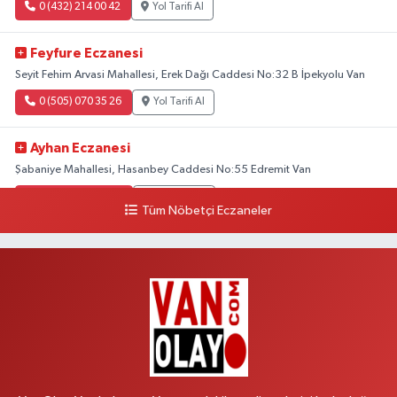
0 (432) 214 00 42
Yol Tarifi Al
Feyfure Eczanesi
Seyit Fehim Arvasi Mahallesi, Erek Dağı Caddesi No:32 B İpekyolu Van
0 (505) 070 35 26
Yol Tarifi Al
Ayhan Eczanesi
Şabaniye Mahallesi, Hasanbey Caddesi No:55 Edremit Van
0 (505) 636 94 65
Yol Tarifi Al
Tüm Nöbetçi Eczaneler
Baran Eczanesi
Şehit Jandarma Binbaşı Cesur Mahallesi, Vali Münir Karaloğlu Caddesi
No:6 D Çaldıran Van
0 (538) 376 47 15
Yol Tarifi Al
Vitamin Eczanesi
Vanyolu Mahallesi, Kara Yusuf Bey Caddesi No:99 B Erciş Van