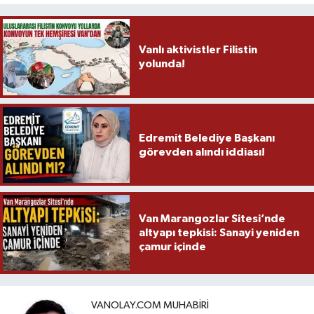
Vanlı aktivistler Filistin
yolunda!
Edremit Belediye Başkanı
görevden alındı iddiası!
Van Marangozlar Sitesi’nde
altyapı tepkisi: Sanayi yeniden
çamur içinde
VANOLAY.COM MUHABIRI