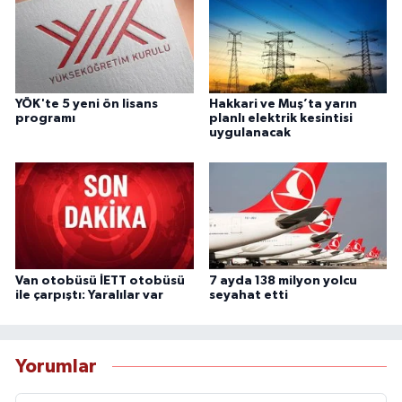
YÖK'te 5 yeni ön lisans
Hakkari ve Muş’ta yarın
programı
planlı elektrik kesintisi
uygulanacak
Van otobüsü İETT otobüsü
7 ayda 138 milyon yolcu
ile çarpıştı: Yaralılar var
seyahat etti
Yorumlar