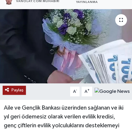
VANOLAY.COM MUHABIRI
YAYINLANMA
RESMİ İLANLAR
Paylaş
-
+
A
A
Aile ve Gençlik Bankası üzerinden sağlanan ve iki
yıl geri ödemesiz olarak verilen evlilik kredisi,
genç çiftlerin evlilik yolculuklarını desteklemeyi