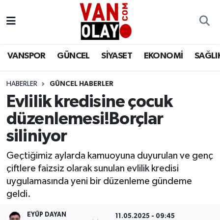
Vanspor
Van Nöbetçi Eczaneler
VANSPOR
GÜNCEL
SİYASET
EKONOMİ
SAĞLI
Güncel
Van Hava Durumu
HABERLER
GÜNCEL HABERLER
Siyaset
Van Namaz Vakitleri
Evlilik kredisine çocuk
Ekonomi
Van Trafik Yoğunluk Haritası
düzenlemesi!Borçlar
siliniyor
Sağlık
Süper Lig Puan Durumu ve Fikstür
Geçtiğimiz aylarda kamuoyuna duyurulan ve genç
Eğitim
Tüm Manşetler
çiftlere faizsiz olarak sunulan evlilik kredisi
uygulamasında yeni bir düzenleme gündeme
Bilim & Teknoloji
Son Dakika Haberleri
geldi.
Dünya
Haber Arşivi
EYÜP DAYAN
11.05.2025 - 09:45