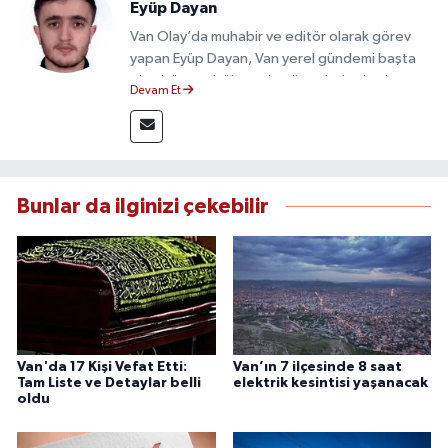
Eyüp Dayan
Van Olay’da muhabir ve editör olarak görev
yapan Eyüp Dayan, Van yerel gündemi başta
olmak üzere bölgesel gelişmeleri sahadan
Devam Et
takip etmektedir. 10 yılı aşkın gazetecilik
deneyimiyle doğruluk, tarafsızlık ve etik ilkeleri
esas alan Dayan, güvenilir kaynaklara dayalı
haberleriyle kamuoyunu doğru ve hızlı biçimde
bilgilendirmektedir.
Bunlar da ilginizi çekebilir
Van'da 17 Kişi Vefat Etti:
Van’ın 7 ilçesinde 8 saat
Tam Liste ve Detaylar belli
elektrik kesintisi yaşanacak
oldu