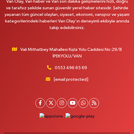
Van Olay, Van haber ve Van son dakika gelişmelerini hızlı, doğru
0 (432) 351 02 96
Yol Tarifi Al
ve tarafsız şekilde sunan güvenilir yerel haber sitesidir. Şehirde
yaşanan tüm güncel olayları, siyaset, ekonomi, vanspor ve yaşam
Koç Eczanesi
kategorilerindeki haberleri Van Olay’ın deneyimli ekibiyle anında
Cumhuriyet Mahallesi, Konak Sokak No:6 Gürpınar Van
takip edebilirsiniz.
0 (530) 442 24 65
Yol Tarifi Al
Vali Mithatbey Mahallesi Kışla Yolu Caddesi No:29/B
Engin Eczanesi
İPEKYOLU/VAN
Beyazıt Mahallesi, Zeylan Caddesi No:46 A Erciş Van
0 (432) 351 55 50
Yol Tarifi Al
0553 496 65 69
[email protected]
Muhammed Eczanesi
Mahmudiye Mahallesi, Atatürk Caddesi No:29 D Özalp Van
0 (432) 712 22 87
Yol Tarifi Al
Otogar Eczanesi
İstasyon Mahallesi, Terminal Caddesi No:17 A Tuşba Van
0 (501) 155 62 65
Yol Tarifi Al