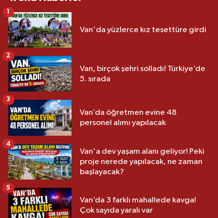
1
Van'da yüzlerce kız tesettüre girdi
2
Van, birçok şehri solladı! Türkiye’de
5. sırada
3
Van’da öğretmen evine 48
personel alımı yapılacak
4
Van'a dev yaşam alanı geliyor! Peki
proje nerede yapılacak, ne zaman
başlayacak?
5
Van’da 3 farklı mahallede kavga!
Çok sayıda yaralı var