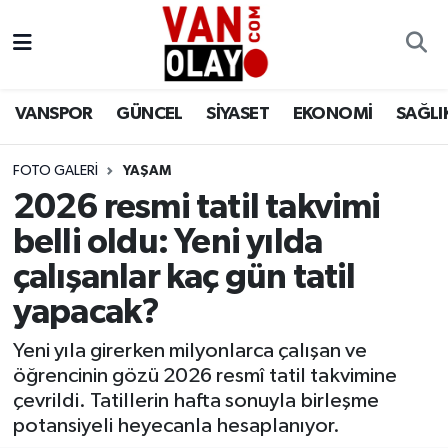
Vanspor
Van Nöbetçi Eczaneler
VANSPOR
GÜNCEL
SİYASET
EKONOMİ
SAĞLI
Güncel
Van Hava Durumu
FOTO GALERI
YAŞAM
Siyaset
Van Namaz Vakitleri
2026 resmi tatil takvimi
Ekonomi
Van Trafik Yoğunluk Haritası
belli oldu: Yeni yılda
çalışanlar kaç gün tatil
Sağlık
Süper Lig Puan Durumu ve Fikstür
yapacak?
Eğitim
Tüm Manşetler
Yeni yıla girerken milyonlarca çalışan ve
öğrencinin gözü 2026 resmî tatil takvimine
Bilim & Teknoloji
Son Dakika Haberleri
çevrildi. Tatillerin hafta sonuyla birleşme
potansiyeli heyecanla hesaplanıyor.
Dünya
Haber Arşivi