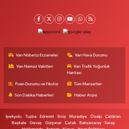
Otogar Eczanesi
İstasyon Mahallesi, Terminal Caddesi No:17 A Tuşba Van
0 (501) 155 62 65
Yol Tarifi Al
Tarçın Eczanesi
Cevdetpaşa Mahallesi, İki Nisan Caddesi No:29 A İpekyolu Van
0 (432) 504 08 04
Yol Tarifi Al
Van Nöbetçi Eczaneler
Van Hava Durumu
Başkale Eczanesi
Van Namaz Vakitleri
Van Trafik Yoğunluk
Hafiziye Mahallesi, Mahmut Ertuş Cadç No:44 A Başkale Van
Haritası
0 (432) 651 21 38
Yol Tarifi Al
Puan Durumu ve Fikstür
Tüm Manşetler
Selçuk Eczanesi
Son Dakika Haberleri
Haber Arşivi
Cumhuriyet Mahallesi, Atatürk Caddesi No:9 1A Çatak Van
0 (545) 563 70 63
Yol Tarifi Al
İpekyolu
Tuşba
Edremit
Erciş
Muradiye
Özalp
Çaldıran
Başkale
Gevaş
Gürpınar
Çatak
Bahçesaray
Saray
Büyük Eczanesi