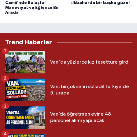
Camii’nde Buluştu!
ilkbaharda bir başka güzel
Maneviyat ve Eğlence Bir
Arada
Trend Haberler
1
Van'da yüzlerce kız tesettüre girdi
2
Van, birçok şehri solladı! Türkiye’de
5. sırada
3
Van’da öğretmen evine 48
personel alımı yapılacak
4