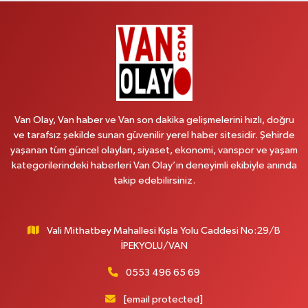
Vitamin Eczanesi
VANYOLU MAH.KARAYUSUF BEY BULVARI NO:99-B DİŞ HASTANESİ
KARŞISI
0 (432) 351 02 96
Yol Tarifi Al
Koç Eczanesi
Cumhuriyet Mahallesi, Konak Sokak No:6 Gürpınar Van
Van Olay, Van haber ve Van son dakika gelişmelerini hızlı, doğru
0 (530) 442 24 65
Yol Tarifi Al
ve tarafsız şekilde sunan güvenilir yerel haber sitesidir. Şehirde
yaşanan tüm güncel olayları, siyaset, ekonomi, vanspor ve yaşam
Engin Eczanesi
kategorilerindeki haberleri Van Olay’ın deneyimli ekibiyle anında
Beyazıt Mahallesi, Zeylan Caddesi No:46 A Erciş Van
takip edebilirsiniz.
0 (432) 351 55 50
Yol Tarifi Al
Vali Mithatbey Mahallesi Kışla Yolu Caddesi No:29/B
Muhammed Eczanesi
İPEKYOLU/VAN
Mahmudiye Mahallesi, Atatürk Caddesi No:29 D Özalp Van
0553 496 65 69
0 (432) 712 22 87
Yol Tarifi Al
[email protected]