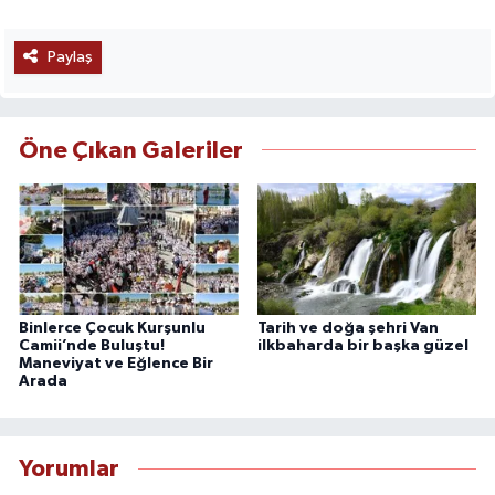
Paylaş
Öne Çıkan Galeriler
Binlerce Çocuk Kurşunlu
Tarih ve doğa şehri Van
Camii’nde Buluştu!
ilkbaharda bir başka güzel
Maneviyat ve Eğlence Bir
Arada
Yorumlar