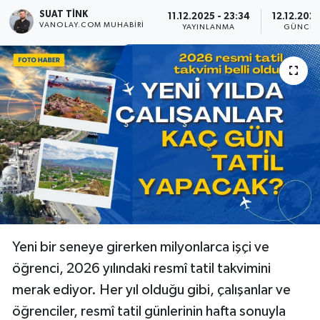
SUAT TINK
11.12.2025 - 23:34
12.12.2025
RESMİ İLANLAR
VANOLAY.COM MUHABIRI
YAYINLANMA
GÜNCEL
Yeni bir seneye girerken milyonlarca işçi ve
öğrenci, 2026 yılındaki resmî tatil takvimini
merak ediyor. Her yıl olduğu gibi, çalışanlar ve
öğrenciler, resmî tatil günlerinin hafta sonuyla