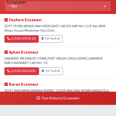
Feyfure Eczanesi
SEYİT FEHİM ARVASİ MAH.EREK DAĞI CAD.DIŞ KAP NO:32 B Van AVM
Arkası Sosyal Meskenler Yolu Üzeri
0 (505) 070 35 26
Yol Tarifi Al
Ayhan Eczanesi
ŞABANİYE MEZARLIĞI CİVARI,FERİT MELEN OKULU İLERİSİ,ŞABANİYE
MAH.HASANBEY CAD.NO: 55
0 (505) 636 94 65
Yol Tarifi Al
Baran Eczanesi
ŞEHİT JANDARMA BİNBAŞI KIVANÇ CESUR MAH.VALİ MÜNİR KARALOĞLU
CAD.DIŞ KAPI NO:6D
Tüm Nöbetçi Eczaneler
0 (538) 376 47 15
Yol Tarifi Al