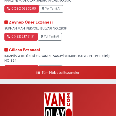
HAFIZİYE MAH.KADİR SARUHAN CAD.NO:30C
0 (530) 093 32 95
Yol Tarifi Al
Zeynep Öner Eczanesi
SÜPHAN MAH.İPEKYOLU BULVARI NO:283F
0 (432) 217 51 51
Yol Tarifi Al
Gülcan Eczanesi
KAMPÜS YOLU ÜZERİ ORGANİZE SANAYİ YUKARISI BAGER PETROL GİRİŞİ
NO:394
0 (533) 348 25 87
Yol Tarifi Al
Tüm Nöbetçi Eczaneler
Lütfiye Hanım Eczanesi
BAHÇİVAN MAH.15 TEMMUZ ŞEHİTLERİ CAD.NO:36B ÖZEL LOKMAN
HEKİM HASTANESİ ACİL KARŞISI
0 (501) 048 96 88
Yol Tarifi Al
Emek Eczanesi