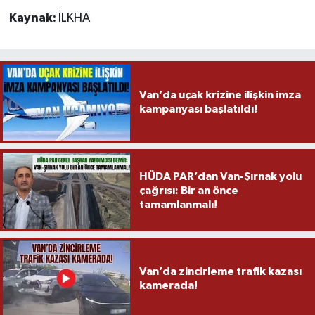
Kaynak:
İLKHA
Van’da uçak krizine ilişkin imza
kampanyası başlatıldı!
HÜDA PAR’dan Van-Şırnak yolu
çağrısı: Bir an önce
tamamlanmalı!
Van’da zincirleme trafik kazası
kamerada!