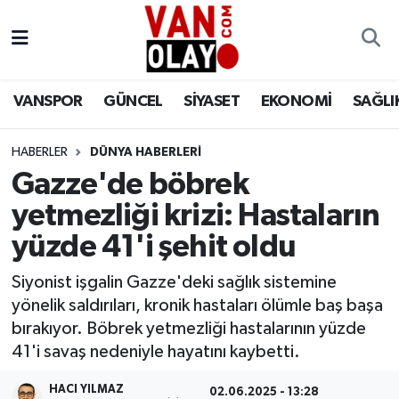
Vanspor
Van Nöbetçi Eczaneler
VANSPOR
GÜNCEL
SİYASET
EKONOMİ
SAĞLI
Güncel
Van Hava Durumu
HABERLER
DÜNYA HABERLERİ
Siyaset
Van Namaz Vakitleri
Gazze'de böbrek
Ekonomi
Van Trafik Yoğunluk Haritası
yetmezliği krizi: Hastaların
yüzde 41'i şehit oldu
Sağlık
Süper Lig Puan Durumu ve Fikstür
Siyonist işgalin Gazze'deki sağlık sistemine
Eğitim
Tüm Manşetler
yönelik saldırıları, kronik hastaları ölümle baş başa
bırakıyor. Böbrek yetmezliği hastalarının yüzde
Bilim & Teknoloji
Son Dakika Haberleri
41'i savaş nedeniyle hayatını kaybetti.
Dünya
Haber Arşivi
HACI YILMAZ
02.06.2025 - 13:28