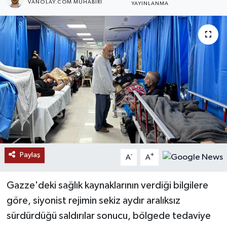
VANOLAY.COM MUHABIRI
YAYINLANMA
RESMİ İLANLAR
Paylaş
-
+
A
A
Gazze'deki sağlık kaynaklarının verdiği bilgilere
göre, siyonist rejimin sekiz aydır aralıksız
sürdürdüğü saldırılar sonucu, bölgede tedaviye