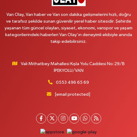
MAHMUDİYE MAH.ATATÜRK CAD.NO:17B
Van Olay, Van haber ve Van son dakika gelişmelerini hızlı, doğru
0 (531) 621 69 65
Yol Tarifi Al
ve tarafsız şekilde sunan güvenilir yerel haber sitesidir. Şehirde
yaşanan tüm güncel olayları, siyaset, ekonomi, vanspor ve yaşam
Onay Eczanesi
kategorilerindeki haberleri Van Olay’ın deneyimli ekibiyle anında
MERAŞEL FEVZİ ÇAKMAK CAD. KÜLTÜR SARAYI KIZILAY KAN MERKEZİ
takip edebilirsiniz.
KARŞISI DIŞ KAPI NO:25B
0 (432) 212 66 67
Yol Tarifi Al
Vali Mithatbey Mahallesi Kışla Yolu Caddesi No:29/B
Yenı Derman Eczanesi
İPEKYOLU/VAN
Hatuniye Mah. Özel Akdamar Hastanesi Karşısı Güven Evleri A.Blok No:7
Akdamar Hastanesi Acil yanı. İpekyolu. Hatuniye mahallesi terzioğlu, Eski
0553 496 65 69
ikinisan kedili kavşağı, 65100 Ipekyolu Van
[email protected]
0 (432) 216 14 84
Yol Tarifi Al
Hayat Eczanesi
Kışla Mah.Çınarlı Cad.1038 Sk.No:93 3-4
0 (432) 354 37 36
Yol Tarifi Al