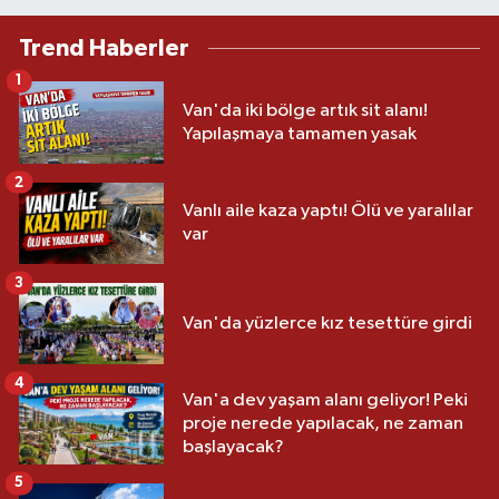
Trend Haberler
1
Van'da iki bölge artık sit alanı!
Yapılaşmaya tamamen yasak
2
Vanlı aile kaza yaptı! Ölü ve yaralılar
var
3
Van'da yüzlerce kız tesettüre girdi
4
Van'a dev yaşam alanı geliyor! Peki
proje nerede yapılacak, ne zaman
başlayacak?
5