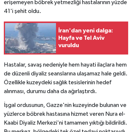
erişemeyen böbrek yetmezliği hastalarının yüzde
41'i şehit oldu.
İran'dan yeni dalga:
Hayfa ve Tel Aviv
vuruldu
Hastalar, savaş nedeniyle hem hayati ilaçlara hem
de düzenli diyaliz seanslarına ulaşamaz hale geldi.
Özellikle kuzeydeki sağlık tesislerinin hedef
alınması, durumu daha da ağırlaştırdı.
İşgal ordusunun, Gazze'nin kuzeyinde bulunan ve
yüzlerce böbrek hastasına hizmet veren Nura el-
Kaabi Diyaliz Merkezi'ni tamamen yıktığı bildirildi.
Bu merkez, bölgedeki tek özel tedavi noktasıydı.