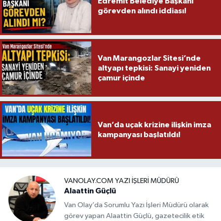
Edremit Belediye Başkanı
görevden alındı iddiası!
Van Marangozlar Sitesi’nde
altyapı tepkisi: Sanayi yeniden
çamur içinde
Van’da uçak krizine ilişkin imza
kampanyası başlatıldı!
VANOLAY.COM YAZI İŞLERI MÜDÜRÜ
Alaattin Güçlü
Van Olay’da Sorumlu Yazı İşleri Müdürü olarak
görev yapan Alaattin Güçlü, gazetecilik etik