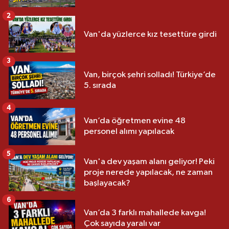
2
Van'da yüzlerce kız tesettüre girdi
3
Van, birçok şehri solladı! Türkiye’de
5. sırada
4
Van’da öğretmen evine 48
personel alımı yapılacak
5
Van'a dev yaşam alanı geliyor! Peki
proje nerede yapılacak, ne zaman
başlayacak?
6
Van’da 3 farklı mahallede kavga!
Çok sayıda yaralı var