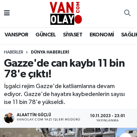
Vanspor
Van Nöbetçi Eczaneler
VANSPOR
GÜNCEL
SİYASET
EKONOMİ
SAĞLI
Güncel
Van Hava Durumu
HABERLER
DÜNYA HABERLERİ
Siyaset
Van Namaz Vakitleri
Gazze'de can kaybı 11 bin
Ekonomi
Van Trafik Yoğunluk Haritası
78'e çıktı!
Sağlık
Süper Lig Puan Durumu ve Fikstür
İşgalci rejim Gazze'de katliamlarına devam
ediyor. Gazze'de hayatını kaybedenlerin sayısı
Eğitim
Tüm Manşetler
ise 11 bin 78'e yükseldi.
ALAATTIN GÜÇLÜ
10.11.2023 - 23:01
Bilim & Teknoloji
Son Dakika Haberleri
VANOLAY.COM YAZI İŞLERI MÜDÜRÜ
YAYINLANMA
Dünya
Haber Arşivi