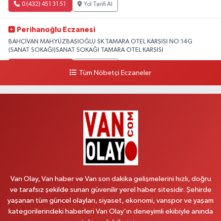
0 (432) 451 31 51
Yol Tarifi Al
Perihanoğlu Eczanesi
BAHÇİVAN MAH.YÜZBAŞIOĞLU SK.TAMARA OTEL KARŞISI NO:14G
(SANAT SOKAĞI)SANAT SOKAĞI TAMARA OTEL KARŞISI
0 (432) 216 24 25
Yol Tarifi Al
Tüm Nöbetçi Eczaneler
Aydın Eczanesi
Recep Tayyip Erdoğan Mah.Azerbaycan Cad.104 B
0 (538) 861 36 16
Yol Tarifi Al
Arjin Eczanesi
BEYAZIT MAH.ZEYLAN CADDESİ OKYANUS GİYİM YANI NO:1
0 (535) 014 85 70
Yol Tarifi Al
Van Olay, Van haber ve Van son dakika gelişmelerini hızlı, doğru
ve tarafsız şekilde sunan güvenilir yerel haber sitesidir. Şehirde
Afşar Eczanesi
yaşanan tüm güncel olayları, siyaset, ekonomi, vanspor ve yaşam
Kazım Karabekir cad.Eski Araştırma Hastanesi karşısı (kent park karşısı )
kategorilerindeki haberleri Van Olay’ın deneyimli ekibiyle anında
Kaval iş merkezi No: 156 B