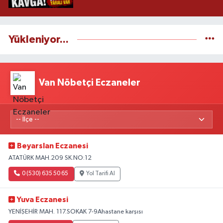
Yükleniyor...
Van Nöbetçi Eczaneler
Beyarslan Eczanesi
ATATÜRK MAH.209 SK.NO:12
0 (530) 635 50 65
Yol Tarifi Al
Yuva Eczanesi
YENİŞEHİR MAH. 117.SOKAK 7-9Ahastane karşısı