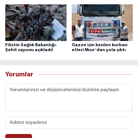
Filistin Sağlık Bakanlığı:
Gazze için kesilen kurban
Şehit sayısını açıkladı!
etleri Mısır'dan yola çıktı
Yorumlar