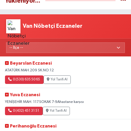
Yükleniyor...
Van Nöbetçi Eczaneler
Beyarslan Eczanesi
ATATÜRK MAH.209 SK.NO:12
0 (530) 635 50 65
Yol Tarifi Al
Yuva Eczanesi
YENİŞEHİR MAH. 117.SOKAK 7-9Ahastane karşısı
0 (432) 451 31 51
Yol Tarifi Al
Perihanoğlu Eczanesi