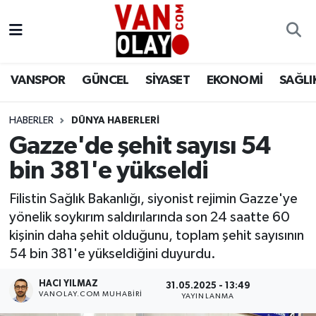
Vanspor
Van Nöbetçi Eczaneler
VANSPOR
GÜNCEL
SİYASET
EKONOMİ
SAĞLI
Güncel
Van Hava Durumu
HABERLER
DÜNYA HABERLERİ
Siyaset
Van Namaz Vakitleri
Gazze'de şehit sayısı 54
Ekonomi
Van Trafik Yoğunluk Haritası
bin 381'e yükseldi
Sağlık
Süper Lig Puan Durumu ve Fikstür
Filistin Sağlık Bakanlığı, siyonist rejimin Gazze'ye
yönelik soykırım saldırılarında son 24 saatte 60
Eğitim
Tüm Manşetler
kişinin daha şehit olduğunu, toplam şehit sayısının
54 bin 381'e yükseldiğini duyurdu.
Bilim & Teknoloji
Son Dakika Haberleri
HACI YILMAZ
31.05.2025 - 13:49
VANOLAY.COM MUHABIRI
YAYINLANMA
Dünya
Haber Arşivi