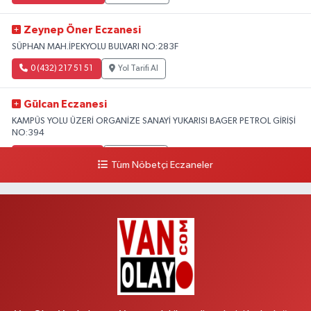
Zeynep Öner Eczanesi
SÜPHAN MAH.İPEKYOLU BULVARI NO:283F
0 (432) 217 51 51
Yol Tarifi Al
Gülcan Eczanesi
KAMPÜS YOLU ÜZERİ ORGANİZE SANAYİ YUKARISI BAGER PETROL GİRİŞİ
NO:394
0 (533) 348 25 87
Yol Tarifi Al
Tüm Nöbetçi Eczaneler
Lütfiye Hanım Eczanesi
BAHÇİVAN MAH.15 TEMMUZ ŞEHİTLERİ CAD.NO:36B ÖZEL LOKMAN
HEKİM HASTANESİ ACİL KARŞISI
0 (501) 048 96 88
Yol Tarifi Al
Emek Eczanesi
MAHMUDİYE MAH.ATATÜRK CAD.NO:17B