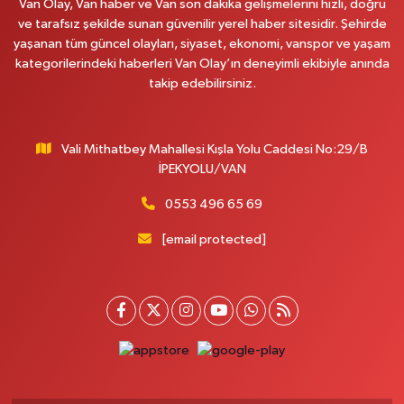
Van Olay, Van haber ve Van son dakika gelişmelerini hızlı, doğru
0 (531) 621 69 65
Yol Tarifi Al
ve tarafsız şekilde sunan güvenilir yerel haber sitesidir. Şehirde
yaşanan tüm güncel olayları, siyaset, ekonomi, vanspor ve yaşam
Onay Eczanesi
kategorilerindeki haberleri Van Olay’ın deneyimli ekibiyle anında
MERAŞEL FEVZİ ÇAKMAK CAD. KÜLTÜR SARAYI KIZILAY KAN MERKEZİ
takip edebilirsiniz.
KARŞISI DIŞ KAPI NO:25B
0 (432) 212 66 67
Yol Tarifi Al
Vali Mithatbey Mahallesi Kışla Yolu Caddesi No:29/B
Yenı Derman Eczanesi
İPEKYOLU/VAN
Hatuniye Mah. Özel Akdamar Hastanesi Karşısı Güven Evleri A.Blok No:7
Akdamar Hastanesi Acil yanı. İpekyolu. Hatuniye mahallesi terzioğlu, Eski
0553 496 65 69
ikinisan kedili kavşağı, 65100 Ipekyolu Van
[email protected]
0 (432) 216 14 84
Yol Tarifi Al
Hayat Eczanesi
Kışla Mah.Çınarlı Cad.1038 Sk.No:93 3-4
0 (432) 354 37 36
Yol Tarifi Al
Erdoğan Eczanesi