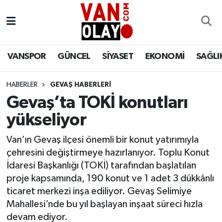
Vanspor
Van Nöbetçi Eczaneler
VANSPOR
GÜNCEL
SİYASET
EKONOMİ
SAĞLI
Güncel
Van Hava Durumu
HABERLER
GEVAŞ HABERLERİ
Siyaset
Van Namaz Vakitleri
Gevaş’ta TOKİ konutları
Ekonomi
Van Trafik Yoğunluk Haritası
yükseliyor
Sağlık
Süper Lig Puan Durumu ve Fikstür
Van’ın Gevaş ilçesi önemli bir konut yatırımıyla
çehresini değiştirmeye hazırlanıyor. Toplu Konut
Eğitim
Tüm Manşetler
İdaresi Başkanlığı (TOKİ) tarafından başlatılan
proje kapsamında, 190 konut ve 1 adet 3 dükkânlı
Bilim & Teknoloji
Son Dakika Haberleri
ticaret merkezi inşa ediliyor. Gevaş Selimiye
Mahallesi’nde bu yıl başlayan inşaat süreci hızla
Dünya
Haber Arşivi
devam ediyor.