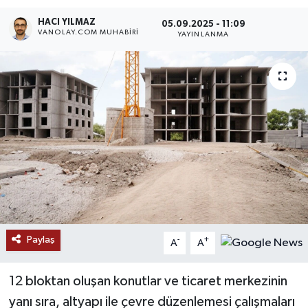
HACI YILMAZ
RESMİ İLANLAR
05.09.2025 - 11:09
VANOLAY.COM MUHABIRI
YAYINLANMA
Paylaş
-
+
A
A
12 bloktan oluşan konutlar ve ticaret merkezinin
yanı sıra, altyapı ile çevre düzenlemesi çalışmaları