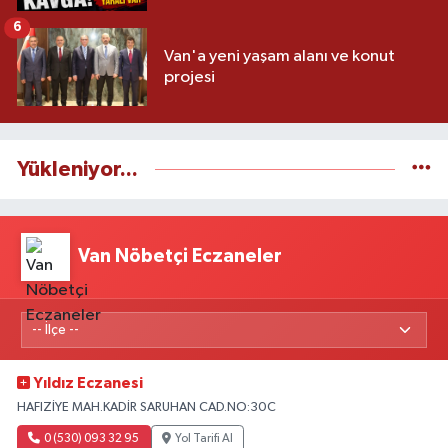
6
Van'a yeni yaşam alanı ve konut
projesi
Yükleniyor...
Van Nöbetçi Eczaneler
Yıldız Eczanesi
HAFIZİYE MAH.KADİR SARUHAN CAD.NO:30C
0 (530) 093 32 95
Yol Tarifi Al