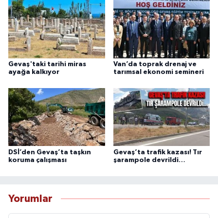
Gevaş'taki tarihi miras
Van’da toprak drenaj ve
ayağa kalkıyor
tarımsal ekonomi semineri
DSİ’den Gevaş’ta taşkın
Gevaş’ta trafik kazası! Tır
koruma çalışması
şarampole devrildi…
Yorumlar