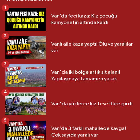
1
Van’da feci kaza: Kız çocuğu
kamyonetin altında kaldı
2
Vanlı aile kaza yaptı! Ölü ve yaralılar
var
3
Van'da iki bölge artık sit alanı!
Yapılaşmaya tamamen yasak
4
Van'da yüzlerce kız tesettüre girdi
5
Van’da 3 farklı mahallede kavga!
Çok sayıda yaralı var