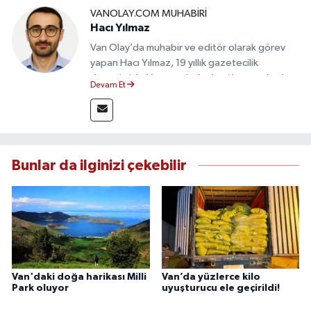
VANOLAY.COM MUHABIRI
Hacı Yılmaz
Van Olay’da muhabir ve editör olarak görev
yapan Hacı Yılmaz, 19 yıllık gazetecilik
deneyimiyle Van yerel gündemi başta olmak
Devam Et
üzere bölgesel ve ulusal gelişmeleri sahadan
takip etmektedir. Editoryal sürece katkı sunan
Yılmaz, tarafsızlık, doğruluk ve etik ilkeler
çerçevesinde ürettiği haberlerle kamuoyunu
güvenilir kaynaklara dayalı olarak
Bunlar da ilginizi çekebilir
bilgilendirmektedir.
Van'daki doğa harikası Milli
Van’da yüzlerce kilo
Park oluyor
uyuşturucu ele geçirildi!