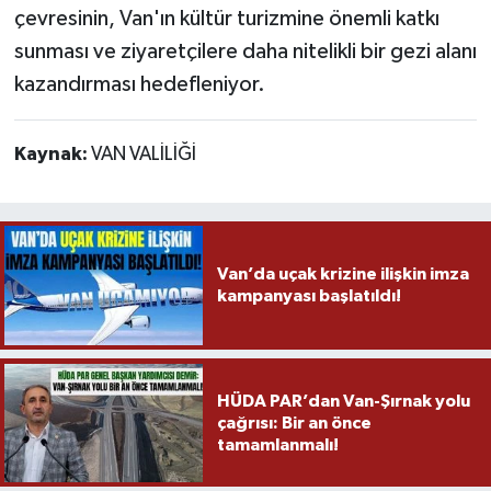
çevresinin, Van'ın kültür turizmine önemli katkı
sunması ve ziyaretçilere daha nitelikli bir gezi alanı
kazandırması hedefleniyor.
Kaynak:
VAN VALİLİĞİ
Van’da uçak krizine ilişkin imza
kampanyası başlatıldı!
HÜDA PAR’dan Van-Şırnak yolu
çağrısı: Bir an önce
tamamlanmalı!