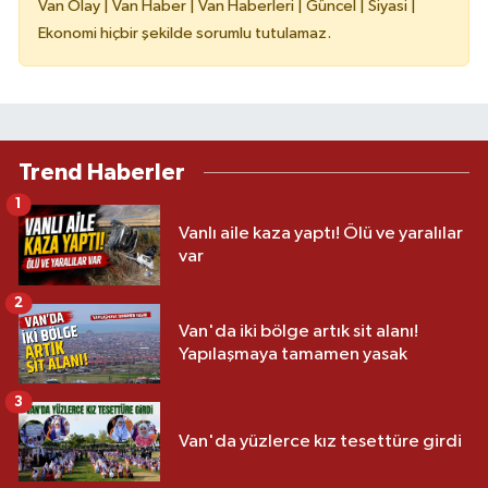
Van Olay | Van Haber | Van Haberleri | Güncel | Siyasi |
Ekonomi hiçbir şekilde sorumlu tutulamaz.
Trend Haberler
1
Vanlı aile kaza yaptı! Ölü ve yaralılar
var
2
Van'da iki bölge artık sit alanı!
Yapılaşmaya tamamen yasak
3
Van'da yüzlerce kız tesettüre girdi