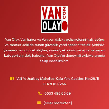
BAHÇİVAN MAH.15 TEMMUZ ŞEHİTLERİ CAD.NO:36B ÖZEL LOKMAN
HEKİM HASTANESİ ACİL KARŞISI
0 (501) 048 96 88
Yol Tarifi Al
Emek Eczanesi
MAHMUDİYE MAH.ATATÜRK CAD.NO:17B
Van Olay, Van haber ve Van son dakika gelişmelerini hızlı, doğru
0 (531) 621 69 65
Yol Tarifi Al
ve tarafsız şekilde sunan güvenilir yerel haber sitesidir. Şehirde
yaşanan tüm güncel olayları, siyaset, ekonomi, vanspor ve yaşam
Onay Eczanesi
kategorilerindeki haberleri Van Olay’ın deneyimli ekibiyle anında
MERAŞEL FEVZİ ÇAKMAK CAD. KÜLTÜR SARAYI KIZILAY KAN MERKEZİ
takip edebilirsiniz.
KARŞISI DIŞ KAPI NO:25B
0 (432) 212 66 67
Yol Tarifi Al
Vali Mithatbey Mahallesi Kışla Yolu Caddesi No:29/B
Yenı Derman Eczanesi
İPEKYOLU/VAN
Hatuniye Mah. Özel Akdamar Hastanesi Karşısı Güven Evleri A.Blok No:7
Akdamar Hastanesi Acil yanı. İpekyolu. Hatuniye mahallesi terzioğlu, Eski
0553 496 65 69
ikinisan kedili kavşağı, 65100 Ipekyolu Van
[email protected]
0 (432) 216 14 84
Yol Tarifi Al