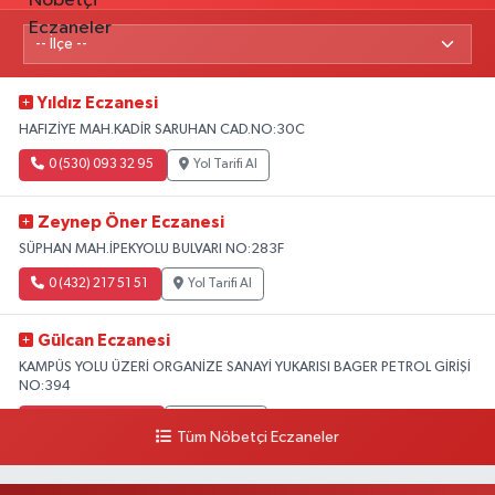
Yıldız Eczanesi
HAFIZİYE MAH.KADİR SARUHAN CAD.NO:30C
0 (530) 093 32 95
Yol Tarifi Al
Zeynep Öner Eczanesi
SÜPHAN MAH.İPEKYOLU BULVARI NO:283F
0 (432) 217 51 51
Yol Tarifi Al
Gülcan Eczanesi
KAMPÜS YOLU ÜZERİ ORGANİZE SANAYİ YUKARISI BAGER PETROL GİRİŞİ
NO:394
0 (533) 348 25 87
Yol Tarifi Al
Tüm Nöbetçi Eczaneler
Lütfiye Hanım Eczanesi