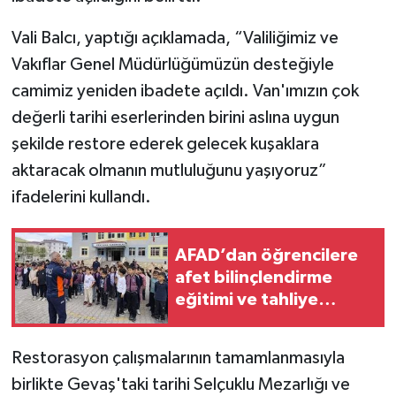
Vali Balcı, yaptığı açıklamada, “Valiliğimiz ve
Vakıflar Genel Müdürlüğümüzün desteğiyle
camimiz yeniden ibadete açıldı. Van'ımızın çok
değerli tarihi eserlerinden birini aslına uygun
şekilde restore ederek gelecek kuşaklara
aktaracak olmanın mutluluğunu yaşıyoruz”
ifadelerini kullandı.
AFAD’dan öğrencilere
afet bilinçlendirme
eğitimi ve tahliye
tatbikatı
Restorasyon çalışmalarının tamamlanmasıyla
birlikte Gevaş'taki tarihi Selçuklu Mezarlığı ve