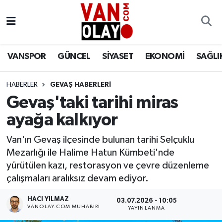
Vanspor
Van Nöbetçi Eczaneler
VANSPOR
GÜNCEL
SİYASET
EKONOMİ
SAĞLI
Güncel
Van Hava Durumu
HABERLER
GEVAŞ HABERLERİ
Siyaset
Van Namaz Vakitleri
Gevaş'taki tarihi miras
Ekonomi
Van Trafik Yoğunluk Haritası
ayağa kalkıyor
Sağlık
Süper Lig Puan Durumu ve Fikstür
Van'ın Gevaş ilçesinde bulunan tarihi Selçuklu
Mezarlığı ile Halime Hatun Kümbeti'nde
Eğitim
Tüm Manşetler
yürütülen kazı, restorasyon ve çevre düzenleme
çalışmaları aralıksız devam ediyor.
Bilim & Teknoloji
Son Dakika Haberleri
HACI YILMAZ
03.07.2026 - 10:05
VANOLAY.COM MUHABIRI
YAYINLANMA
Dünya
Haber Arşivi