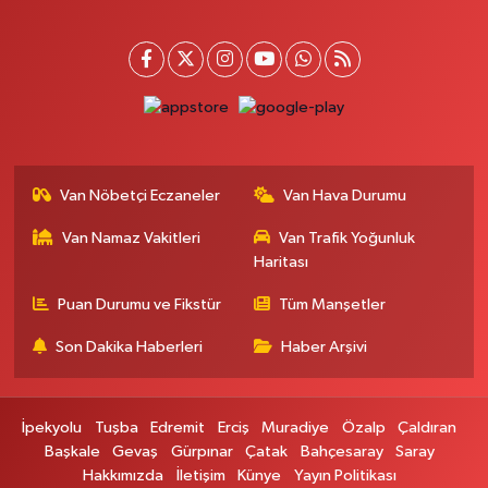
Hayat Eczanesi
Kışla Mah.Çınarlı Cad.1038 Sk.No:93 3-4
0 (432) 354 37 36
Yol Tarifi Al
Erdoğan Eczanesi
SEREFIYE MAHALLE URARTU SOKAK ESKİ İSTANBUL HAST. KRŞ. NO:6 B
Van Nöbetçi Eczaneler
Van Hava Durumu
0 (432) 215 82 65
Yol Tarifi Al
Van Namaz Vakitleri
Van Trafik Yoğunluk
Haritası
Derman Eczanesi
BAHÇELİEVLER MAH.MUSLİH GÖRENTAŞ BULVARI NO:57Çağdaş fırının
Puan Durumu ve Fikstür
Tüm Manşetler
karşısı
Son Dakika Haberleri
Haber Arşivi
0 (501) 322 00 65
Yol Tarifi Al
Yenı Sıfa Eczanesi
İpekyolu
Tuşba
Edremit
Erciş
Muradiye
Özalp
Çaldıran
VANYOLU CADDESİ NO:42
Başkale
Gevaş
Gürpınar
Çatak
Bahçesaray
Saray
0 (532) 689 22 50
Yol Tarifi Al
Hakkımızda
İletişim
Künye
Yayın Politikası