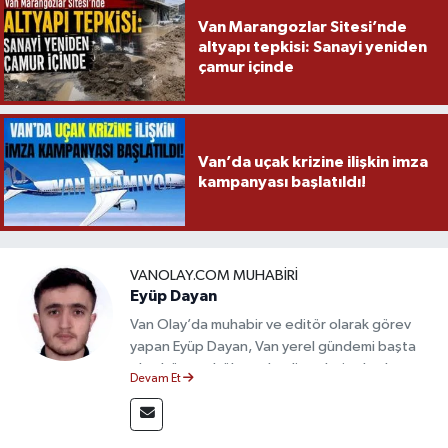
Van Marangozlar Sitesi’nde
altyapı tepkisi: Sanayi yeniden
çamur içinde
Van’da uçak krizine ilişkin imza
kampanyası başlatıldı!
VANOLAY.COM MUHABIRI
Eyüp Dayan
Van Olay’da muhabir ve editör olarak görev
yapan Eyüp Dayan, Van yerel gündemi başta
olmak üzere bölgesel gelişmeleri sahadan
Devam Et
takip etmektedir. 10 yılı aşkın gazetecilik
deneyimiyle doğruluk, tarafsızlık ve etik ilkeleri
esas alan Dayan, güvenilir kaynaklara dayalı