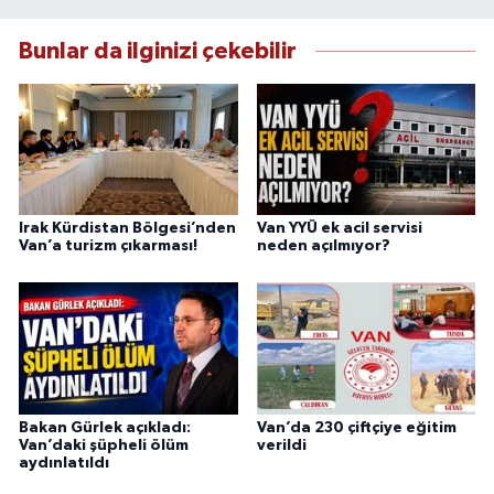
haberleriyle kamuoyunu doğru ve hızlı biçimde
bilgilendirmektedir.
Bunlar da ilginizi çekebilir
Irak Kürdistan Bölgesi’nden
Van YYÜ ek acil servisi
Van’a turizm çıkarması!
neden açılmıyor?
Bakan Gürlek açıkladı:
Van’da 230 çiftçiye eğitim
Van’daki şüpheli ölüm
verildi
aydınlatıldı