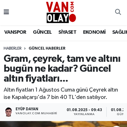
Vanspor
Van Nöbetçi Eczaneler
VANSPOR
GÜNCEL
SİYASET
EKONOMİ
SAĞLI
Güncel
Van Hava Durumu
HABERLER
GÜNCEL HABERLER
Siyaset
Van Namaz Vakitleri
Gram, çeyrek, tam ve altını
Ekonomi
Van Trafik Yoğunluk Haritası
bugün ne kadar? Güncel
altın fiyatları...
Sağlık
Süper Lig Puan Durumu ve Fikstür
Altın fiyatları 1 Ağustos Cuma günü Çeyrek altın
Eğitim
Tüm Manşetler
ise Kapalıçarşı'da 7 bin 40 TL'den satılıyor.
Bilim & Teknoloji
Son Dakika Haberleri
EYÜP DAYAN
01.08.2025 - 09:43
01.08.20
VANOLAY.COM MUHABIRI
YAYINLANMA
GÜNC
Dünya
Haber Arşivi