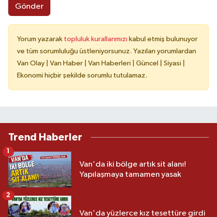
Gönder
Yorum yazarak
topluluk kurallarımızı
kabul etmiş bulunuyor
ve tüm sorumluluğu üstleniyorsunuz. Yazılan yorumlardan
Van Olay | Van Haber | Van Haberleri | Güncel | Siyasi |
Ekonomi hiçbir şekilde sorumlu tutulamaz.
Trend Haberler
1
Van'da iki bölge artık sit alanı!
Yapılaşmaya tamamen yasak
2
Van'da yüzlerce kız tesettüre girdi