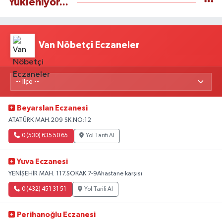
Yükleniyor...
Van Nöbetçi Eczaneler
Beyarslan Eczanesi
ATATÜRK MAH.209 SK.NO:12
0 (530) 635 50 65
Yol Tarifi Al
Yuva Eczanesi
YENİŞEHİR MAH. 117.SOKAK 7-9Ahastane karşısı
0 (432) 451 31 51
Yol Tarifi Al
Perihanoğlu Eczanesi