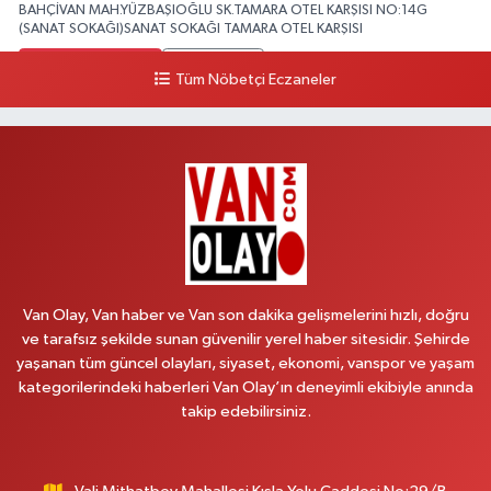
BAHÇİVAN MAH.YÜZBAŞIOĞLU SK.TAMARA OTEL KARŞISI NO:14G
(SANAT SOKAĞI)SANAT SOKAĞI TAMARA OTEL KARŞISI
0 (432) 216 24 25
Yol Tarifi Al
Tüm Nöbetçi Eczaneler
Aydın Eczanesi
Recep Tayyip Erdoğan Mah.Azerbaycan Cad.104 B
0 (538) 861 36 16
Yol Tarifi Al
Arjin Eczanesi
BEYAZIT MAH.ZEYLAN CADDESİ OKYANUS GİYİM YANI NO:1
0 (535) 014 85 70
Yol Tarifi Al
Van Olay, Van haber ve Van son dakika gelişmelerini hızlı, doğru
ve tarafsız şekilde sunan güvenilir yerel haber sitesidir. Şehirde
Afşar Eczanesi
yaşanan tüm güncel olayları, siyaset, ekonomi, vanspor ve yaşam
Kazım Karabekir cad.Eski Araştırma Hastanesi karşısı (kent park karşısı )
kategorilerindeki haberleri Van Olay’ın deneyimli ekibiyle anında
Kaval iş merkezi No: 156 B
takip edebilirsiniz.
0 (432) 214 02 40
Yol Tarifi Al