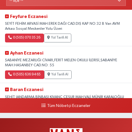
Feyfure Eczanesi
SEYİT FEHİM ARVASİ MAH.EREK DAĞI CAD.DIŞ KAP NO:32 B Van AVM
Arkası Sosyal Meskenler Yolu Üzeri
0 (505) 070 35 26
Yol Tarifi Al
Ayhan Eczanesi
ŞABANİYE MEZARLIĞI CİVARI,FERİT MELEN OKULU İLERİSİ,ŞABANİYE
MAH.HASANBEY CAD.NO: 55
0 (505) 636 94 65
Yol Tarifi Al
Baran Eczanesi
ŞEHİT JANDARMA BİNBAŞI KIVANÇ CESUR MAH.VALİ MÜNİR KARALOĞLU
CAD.DIŞ KAPI NO:6D
Tüm Nöbetçi Eczaneler
0 (538) 376 47 15
Yol Tarifi Al
Vitamin Eczanesi