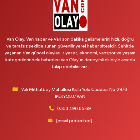
VANYOLU MAH.KARAYUSUF BEY BULVARI NO:99-B DİŞ HASTANESİ
KARŞISI
0 (432) 351 02 96
Yol Tarifi Al
Koç Eczanesi
Van Olay, Van haber ve Van son dakika gelişmelerini hızlı, doğru
Cumhuriyet Mahallesi, Konak Sokak No:6 Gürpınar Van
ve tarafsız şekilde sunan güvenilir yerel haber sitesidir. Şehirde
0 (530) 442 24 65
Yol Tarifi Al
yaşanan tüm güncel olayları, siyaset, ekonomi, vanspor ve yaşam
kategorilerindeki haberleri Van Olay’ın deneyimli ekibiyle anında
takip edebilirsiniz.
Engin Eczanesi
Beyazıt Mahallesi, Zeylan Caddesi No:46 A Erciş Van
0 (432) 351 55 50
Yol Tarifi Al
Vali Mithatbey Mahallesi Kışla Yolu Caddesi No:29/B
İPEKYOLU/VAN
Muhammed Eczanesi
Mahmudiye Mahallesi, Atatürk Caddesi No:29 D Özalp Van
0553 496 65 69
0 (432) 712 22 87
Yol Tarifi Al
[email protected]
Otogar Eczanesi