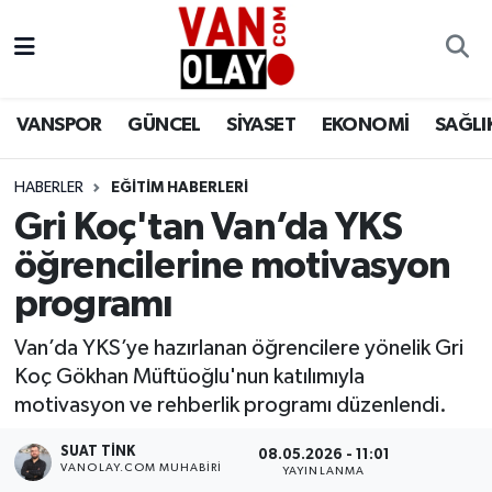
Vanspor
Van Nöbetçi Eczaneler
VANSPOR
GÜNCEL
SİYASET
EKONOMİ
SAĞLI
Güncel
Van Hava Durumu
HABERLER
EĞİTİM HABERLERİ
Siyaset
Van Namaz Vakitleri
Gri Koç'tan Van’da YKS
Ekonomi
Van Trafik Yoğunluk Haritası
öğrencilerine motivasyon
programı
Sağlık
Süper Lig Puan Durumu ve Fikstür
Van’da YKS’ye hazırlanan öğrencilere yönelik Gri
Eğitim
Tüm Manşetler
Koç Gökhan Müftüoğlu'nun katılımıyla
motivasyon ve rehberlik programı düzenlendi.
Bilim & Teknoloji
Son Dakika Haberleri
SUAT TINK
08.05.2026 - 11:01
VANOLAY.COM MUHABIRI
YAYINLANMA
Dünya
Haber Arşivi