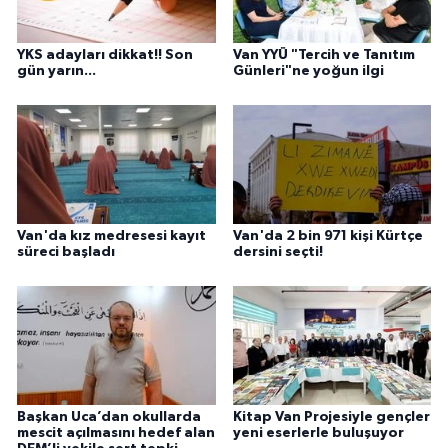
YKS adayları dikkat!! Son
Van YYÜ "Tercih ve Tanıtım
gün yarın...
Günleri"ne yoğun ilgi
Van'da kız medresesi kayıt
Van'da 2 bin 971 kişi Kürtçe
süreci başladı
dersini seçti!
Başkan Uca’dan okullarda
Kitap Van Projesiyle gençler
mescit açılmasını hedef alan
yeni eserlerle buluşuyor