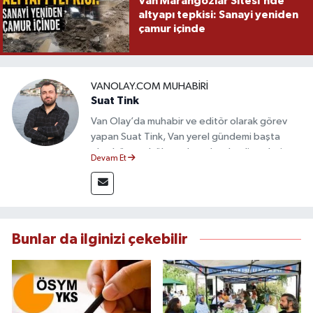
Van Marangozlar Sitesi’nde
altyapı tepkisi: Sanayi yeniden
çamur içinde
VANOLAY.COM MUHABIRI
Suat Tink
Van Olay’da muhabir ve editör olarak görev
yapan Suat Tink, Van yerel gündemi başta
olmak üzere bölgesel ve ulusal gelişmeleri
Devam Et
yakından takip etmektedir. İletişim Fakültesi
mezunu olan Tink, sahadan edindiği bilgilerle
doğruluk, tarafsızlık ve etik ilkeler
çerçevesinde güvenilir ve hızlı habercilik
anlayışını benimsemektedir.
Bunlar da ilginizi çekebilir