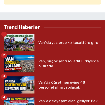
Trend Haberler
1
Van'da yüzlerce kız tesettüre girdi
2
Van, birçok şehri solladı! Türkiye’de
5. sırada
3
Van’da öğretmen evine 48
personel alımı yapılacak
4
Van'a dev yaşam alanı geliyor! Peki