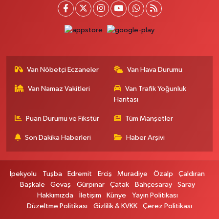
İstasyon Mahallesi, Terminal Caddesi No:17 A Tuşba Van
0 (501) 155 62 65
Yol Tarifi Al
Tarçın Eczanesi
Cevdetpaşa Mahallesi, İki Nisan Caddesi No:29 A İpekyolu Van
Van Nöbetçi Eczaneler
Van Hava Durumu
0 (432) 504 08 04
Yol Tarifi Al
Van Namaz Vakitleri
Van Trafik Yoğunluk
Başkale Eczanesi
Haritası
Hafiziye Mahallesi, Mahmut Ertuş Cadç No:44 A Başkale Van
Puan Durumu ve Fikstür
Tüm Manşetler
0 (432) 651 21 38
Yol Tarifi Al
Son Dakika Haberleri
Haber Arşivi
Selçuk Eczanesi
Cumhuriyet Mahallesi, Atatürk Caddesi No:9 1A Çatak Van
İpekyolu
Tuşba
Edremit
Erciş
Muradiye
Özalp
Çaldıran
0 (545) 563 70 63
Yol Tarifi Al
Başkale
Gevaş
Gürpınar
Çatak
Bahçesaray
Saray
Hakkımızda
İletişim
Künye
Yayın Politikası
Büyük Eczanesi
Düzeltme Politikası
Gizlilik & KVKK
Çerez Politikası
Bahçelievler Mahallesi, Muhlis Görentaş Bulvarı No:25 27 Gevaş Van