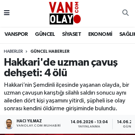
Vanspor
Van Nöbetçi Eczaneler
VANSPOR
GÜNCEL
SİYASET
EKONOMİ
SAĞLI
Güncel
Van Hava Durumu
HABERLER
GÜNCEL HABERLER
Siyaset
Van Namaz Vakitleri
Hakkari'de uzman çavuş
Ekonomi
Van Trafik Yoğunluk Haritası
dehşeti: 4 ölü
Sağlık
Süper Lig Puan Durumu ve Fikstür
Hakkari’nin Şemdinli ilçesinde yaşanan olayda, bir
uzman çavuşun karıştığı silahlı saldırı sonucu aynı
Eğitim
Tüm Manşetler
aileden dört kişi yaşamını yitirdi, şüpheli ise olay
sonrası kendini öldürme girişiminde bulundu.
Bilim & Teknoloji
Son Dakika Haberleri
HACI YILMAZ
14.06.2026 - 13:04
14.06.20
VANOLAY.COM MUHABIRI
YAYINLANMA
GÜNC
Dünya
Haber Arşivi