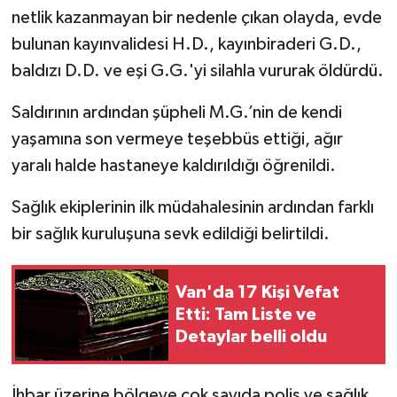
netlik kazanmayan bir nedenle çıkan olayda, evde
bulunan kayınvalidesi H.D., kayınbiraderi G.D.,
baldızı D.D. ve eşi G.G.'yi silahla vururak öldürdü.
Saldırının ardından şüpheli M.G.’nin de kendi
yaşamına son vermeye teşebbüs ettiği, ağır
yaralı halde hastaneye kaldırıldığı öğrenildi.
Sağlık ekiplerinin ilk müdahalesinin ardından farklı
bir sağlık kuruluşuna sevk edildiği belirtildi.
Van'da 17 Kişi Vefat
Etti: Tam Liste ve
Detaylar belli oldu
İhbar üzerine bölgeye çok sayıda polis ve sağlık