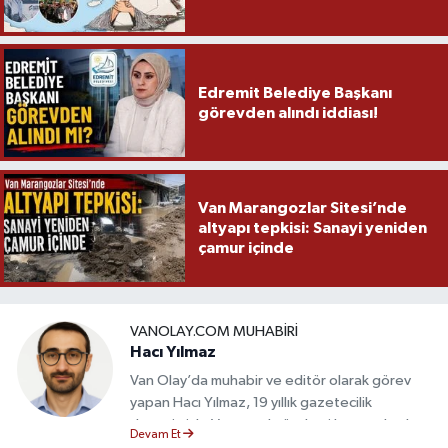
Edremit Belediye Başkanı
görevden alındı iddiası!
Van Marangozlar Sitesi’nde
altyapı tepkisi: Sanayi yeniden
çamur içinde
VANOLAY.COM MUHABIRI
Hacı Yılmaz
Van Olay’da muhabir ve editör olarak görev
yapan Hacı Yılmaz, 19 yıllık gazetecilik
deneyimiyle Van yerel gündemi başta olmak
Devam Et
üzere bölgesel ve ulusal gelişmeleri sahadan