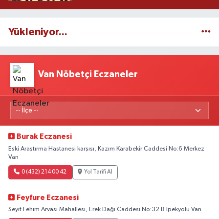
Yükleniyor...
Van Nöbetçi Eczaneler
Burak Eczanesi
Eski Araştırma Hastanesi karşısı, Kazım Karabekir Caddesi No:6 Merkez
Van
0 (432) 214 00 42
Yol Tarifi Al
Feyfure Eczanesi
Seyit Fehim Arvasi Mahallesi, Erek Dağı Caddesi No:32 B İpekyolu Van