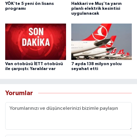
YÖK'te 5 yeni ön lisans
Hakkari ve Muş’ta yarın
programı
planlı elektrik kesintisi
uygulanacak
Van otobüsü İETT otobüsü
7 ayda 138 milyon yolcu
ile çarpıştı: Yaralılar var
seyahat etti
Yorumlar