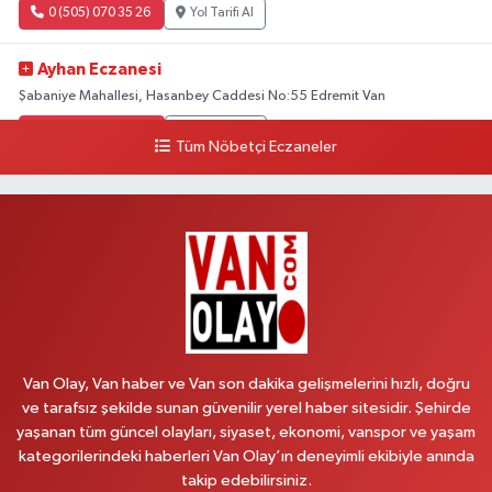
0 (505) 070 35 26
Yol Tarifi Al
Ayhan Eczanesi
Şabaniye Mahallesi, Hasanbey Caddesi No:55 Edremit Van
0 (505) 636 94 65
Yol Tarifi Al
Tüm Nöbetçi Eczaneler
Baran Eczanesi
Şehit Jandarma Binbaşı Cesur Mahallesi, Vali Münir Karaloğlu Caddesi
No:6 D Çaldıran Van
0 (538) 376 47 15
Yol Tarifi Al
Vitamin Eczanesi
Vanyolu Mahallesi, Kara Yusuf Bey Caddesi No:99 B Erciş Van
Van Olay, Van haber ve Van son dakika gelişmelerini hızlı, doğru
0 (432) 351 02 96
Yol Tarifi Al
ve tarafsız şekilde sunan güvenilir yerel haber sitesidir. Şehirde
yaşanan tüm güncel olayları, siyaset, ekonomi, vanspor ve yaşam
Koç Eczanesi
kategorilerindeki haberleri Van Olay’ın deneyimli ekibiyle anında
Cumhuriyet Mahallesi, Konak Sokak No:6 Gürpınar Van
takip edebilirsiniz.