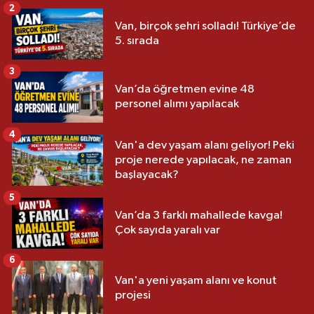
2
Van, birçok şehri solladı! Türkiye’de
5. sırada
3
Van’da öğretmen evine 48
personel alımı yapılacak
4
Van'a dev yaşam alanı geliyor! Peki
proje nerede yapılacak, ne zaman
başlayacak?
5
Van’da 3 farklı mahallede kavga!
Çok sayıda yaralı var
6
Van'a yeni yaşam alanı ve konut
projesi