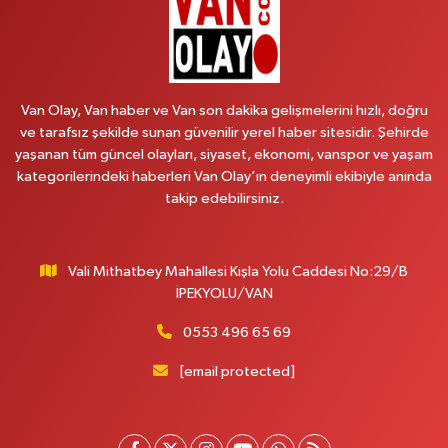
Arjin Eczanesi
BEYAZIT MAH.ZEYLAN CADDESİ OKYANUS GİYİM YANI NO:1
0 (535) 014 85 70
Yol Tarifi Al
Van Olay, Van haber ve Van son dakika gelişmelerini hızlı, doğru
ve tarafsız şekilde sunan güvenilir yerel haber sitesidir. Şehirde
Afşar Eczanesi
yaşanan tüm güncel olayları, siyaset, ekonomi, vanspor ve yaşam
Kazım Karabekir cad.Eski Araştırma Hastanesi karşısı (kent park karşısı )
kategorilerindeki haberleri Van Olay’ın deneyimli ekibiyle anında
Kaval iş merkezi No: 156 B
takip edebilirsiniz.
0 (432) 214 02 40
Yol Tarifi Al
Vali Mithatbey Mahallesi Kışla Yolu Caddesi No:29/B
Gürpınar Eczanesi
İPEKYOLU/VAN
Akpınar Mah. Milli Egemenlik Cad.No:7 A
0 (506) 065 26 65
Yol Tarifi Al
0553 496 65 69
[email protected]
Mahya Eczanesi
ZÜBEYDE HANIM CAD.ÖZEL LOKMAN HEKİM HASTANESİ KARŞISI 82 C
0 (432) 215 77 65
Yol Tarifi Al