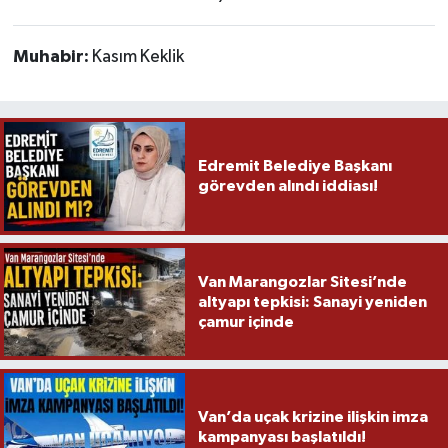
Muhabir:
Kasım Keklik
Edremit Belediye Başkanı
görevden alındı iddiası!
Van Marangozlar Sitesi’nde
altyapı tepkisi: Sanayi yeniden
çamur içinde
Van’da uçak krizine ilişkin imza
kampanyası başlatıldı!