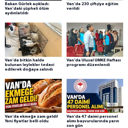
Bakan Gürlek açıkladı:
Van’da 230 çiftçiye eğitim
Van’daki şüpheli ölüm
verildi
aydınlatıldı
Van’da bitkin halde
Van’da Ulusal UMKE Haftası
bulunan leylekler tedavi
programı düzenlendi
edilerek doğaya salındı
Van’da ekmeğe zam geldi!
Van’da 47 daimi personel
Yeni fiyatlar belli oldu
alımı başvurularında yarın
son gün