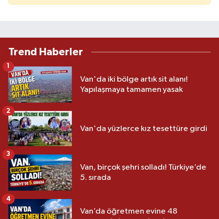
Trend Haberler
1
Van'da iki bölge artık sit alanı!
Yapılaşmaya tamamen yasak
2
Van'da yüzlerce kız tesettüre girdi
3
Van, birçok şehri solladı! Türkiye’de
5. sırada
4
Van’da öğretmen evine 48