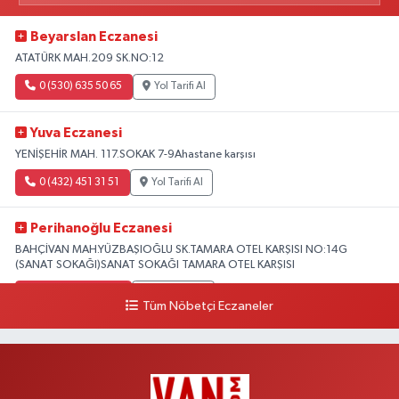
Beyarslan Eczanesi
ATATÜRK MAH.209 SK.NO:12
0 (530) 635 50 65
Yol Tarifi Al
Yuva Eczanesi
YENİŞEHİR MAH. 117.SOKAK 7-9Ahastane karşısı
0 (432) 451 31 51
Yol Tarifi Al
Perihanoğlu Eczanesi
BAHÇİVAN MAH.YÜZBAŞIOĞLU SK.TAMARA OTEL KARŞISI NO:14G
(SANAT SOKAĞI)SANAT SOKAĞI TAMARA OTEL KARŞISI
0 (432) 216 24 25
Yol Tarifi Al
Tüm Nöbetçi Eczaneler
Aydın Eczanesi
Recep Tayyip Erdoğan Mah.Azerbaycan Cad.104 B
0 (538) 861 36 16
Yol Tarifi Al