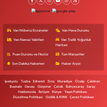
Ferhat Eczanesi
URARTU SOK. ESKİ İSTANBUL HASTANESİ KARŞISI NO:4 C
0 (555) 063 64 65
Yol Tarifi Al
Van Nöbetçi Eczaneler
Van Hava Durumu
Kardelen Eczanesi
Van Namaz Vakitleri
Van Trafik Yoğunluk
Akköprü mahallesi Beşyol mevkii sakatatçılar çarşısı altı şok market yanı
no:36
Haritası
0 (432) 215 54 51
Yol Tarifi Al
Puan Durumu ve Fikstür
Tüm Manşetler
Son Dakika Haberleri
Haber Arşivi
Gündüz Eczanesi
CUMHURİYET MAH. ATATÜRK CADDESİ NO:39 A
0 (432) 712 27 27
Yol Tarifi Al
İpekyolu
Tuşba
Edremit
Erciş
Muradiye
Özalp
Çaldıran
Başkale
Gevaş
Gürpınar
Çatak
Bahçesaray
Saray
Merve Eczanesi
Hakkımızda
İletişim
Künye
Yayın Politikası
ZEYLAN CAD.BEKO BAYİ KARŞISI NO:13 MERVE ECZANESİ:ZEYLAN
Düzeltme Politikası
Gizlilik & KVKK
Çerez Politikası
CADDESİ BEKO BAYİ KARŞISI 0432 354 48 79