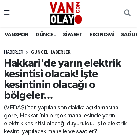
Vanspor
Van Nöbetçi Eczaneler
VANSPOR
GÜNCEL
SİYASET
EKONOMİ
SAĞLI
Güncel
Van Hava Durumu
HABERLER
GÜNCEL HABERLER
Siyaset
Van Namaz Vakitleri
Hakkari'de yarın elektrik
Ekonomi
Van Trafik Yoğunluk Haritası
kesintisi olacak! İşte
kesintinin olacağı o
Sağlık
Süper Lig Puan Durumu ve Fikstür
bölgeler...
Eğitim
Tüm Manşetler
(VEDAŞ)’tan yapılan son dakika açıklamasına
göre, Hakkari’nin birçok mahallesinde yarın
Bilim & Teknoloji
Son Dakika Haberleri
elektrik kesintisi olacağı duyuruldu. İşte elektrik
kesinti yapılacak mahalle ve saatler?
Dünya
Haber Arşivi