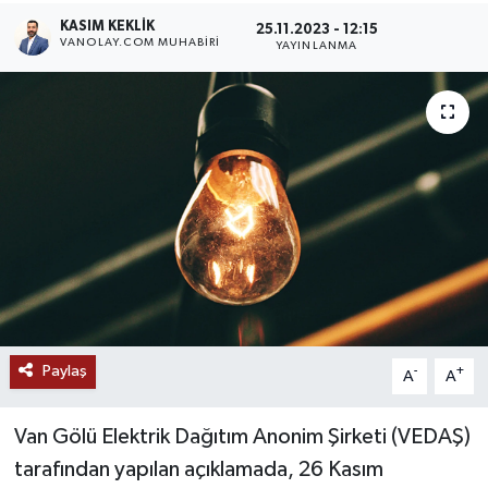
KASIM KEKLIK
25.11.2023 - 12:15
RESMİ İLANLAR
VANOLAY.COM MUHABIRI
YAYINLANMA
Paylaş
-
+
A
A
Van Gölü Elektrik Dağıtım Anonim Şirketi (VEDAŞ)
tarafından yapılan açıklamada, 26 Kasım