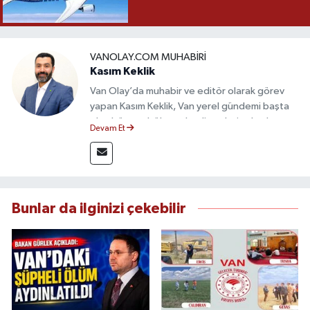
VANOLAY.COM MUHABIRI
Kasım Keklik
Van Olay’da muhabir ve editör olarak görev
yapan Kasım Keklik, Van yerel gündemi başta
olmak üzere bölgesel gelişmeleri sahadan
Devam Et
takip etmektedir. Saha haberciliğindeki
deneyimiyle hızlı ve doğru haber üretimine
odaklanan Keklik, tarafsızlık ve etik gazetecilik
ilkeleri doğrultusunda güvenilir içerikler
sunmaktadır.
Bunlar da ilginizi çekebilir