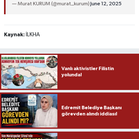
— Murat KURUM (@murat_kurum)
June 12, 2025
Kaynak:
İLKHA
Vanlı aktivistler Filistin
yolunda!
Edremit Belediye Başkanı
görevden alındı iddiası!