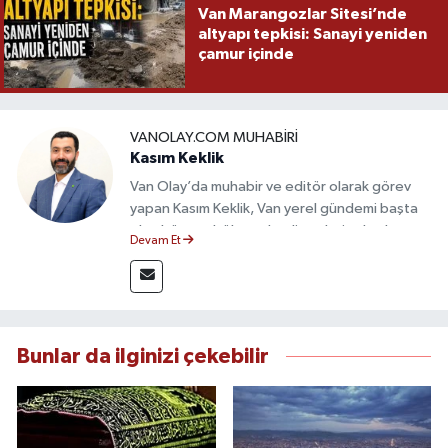
Van Marangozlar Sitesi’nde
altyapı tepkisi: Sanayi yeniden
çamur içinde
VANOLAY.COM MUHABIRI
Kasım Keklik
Van Olay’da muhabir ve editör olarak görev
yapan Kasım Keklik, Van yerel gündemi başta
olmak üzere bölgesel gelişmeleri sahadan
Devam Et
takip etmektedir. Saha haberciliğindeki
deneyimiyle hızlı ve doğru haber üretimine
odaklanan Keklik, tarafsızlık ve etik gazetecilik
ilkeleri doğrultusunda güvenilir içerikler
sunmaktadır.
Bunlar da ilginizi çekebilir