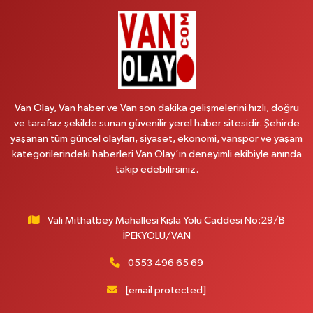
Vitamin Eczanesi
VANYOLU MAH.KARAYUSUF BEY BULVARI NO:99-B DİŞ HASTANESİ
KARŞISI
0 (432) 351 02 96
Yol Tarifi Al
Koç Eczanesi
Van Olay, Van haber ve Van son dakika gelişmelerini hızlı, doğru
CUMHURİYET MAH.KONAK SK.NO:6
ve tarafsız şekilde sunan güvenilir yerel haber sitesidir. Şehirde
0 (530) 442 24 65
Yol Tarifi Al
yaşanan tüm güncel olayları, siyaset, ekonomi, vanspor ve yaşam
kategorilerindeki haberleri Van Olay’ın deneyimli ekibiyle anında
takip edebilirsiniz.
Engin Eczanesi
Beyazıt mah.zeylan cad.no:46 A
0 (432) 351 55 50
Yol Tarifi Al
Vali Mithatbey Mahallesi Kışla Yolu Caddesi No:29/B
İPEKYOLU/VAN
Muhammed Eczanesi
MAHMUDİYE MAH.ATATÜRK CAD.NO:29 D
0553 496 65 69
0 (432) 712 22 87
Yol Tarifi Al
[email protected]