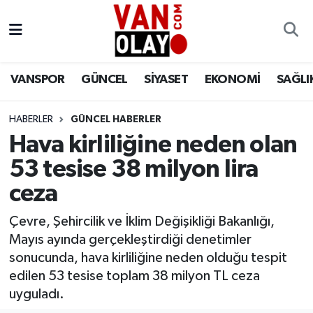
Vanspor
Van Nöbetçi Eczaneler
VANSPOR
GÜNCEL
SİYASET
EKONOMİ
SAĞLI
Güncel
Van Hava Durumu
HABERLER
GÜNCEL HABERLER
Siyaset
Van Namaz Vakitleri
Hava kirliliğine neden olan
Ekonomi
Van Trafik Yoğunluk Haritası
53 tesise 38 milyon lira
ceza
Sağlık
Süper Lig Puan Durumu ve Fikstür
Çevre, Şehircilik ve İklim Değişikliği Bakanlığı,
Eğitim
Tüm Manşetler
Mayıs ayında gerçekleştirdiği denetimler
sonucunda, hava kirliliğine neden olduğu tespit
Bilim & Teknoloji
Son Dakika Haberleri
edilen 53 tesise toplam 38 milyon TL ceza
uyguladı.
Dünya
Haber Arşivi