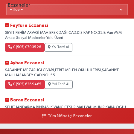
Feyfure Eczanesi
SEYİT FEHİM ARVASİ MAH.EREK DAĞI CAD.DIŞ KAP NO:32 B Van AVM
Arkası Sosyal Meskenler Yolu Üzeri
0 (505) 070 35 26
Yol Tarifi Al
Ayhan Eczanesi
ŞABANİYE MEZARLIĞI CİVARI,FERİT MELEN OKULU İLERİSİ,ŞABANİYE
MAH.HASANBEY CAD.NO: 55
0 (505) 636 94 65
Yol Tarifi Al
Baran Eczanesi
ŞEHİT JANDARMA BİNBAŞI KIVANÇ CESUR MAH.VALİ MÜNİR KARALOĞLU
CAD.DIŞ KAPI NO:6D
Tüm Nöbetçi Eczaneler
0 (538) 376 47 15
Yol Tarifi Al