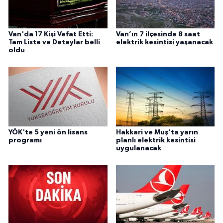
Van'da 17 Kişi Vefat Etti:
Van’ın 7 ilçesinde 8 saat
Tam Liste ve Detaylar belli
elektrik kesintisi yaşanacak
oldu
YÖK'te 5 yeni ön lisans
Hakkari ve Muş’ta yarın
programı
planlı elektrik kesintisi
uygulanacak