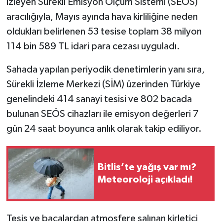
izleyen Sürekli Emisyon Ölçüm Sistemi (SEÖS)
aracılığıyla, Mayıs ayında hava kirliliğine neden
oldukları belirlenen 53 tesise toplam 38 milyon
114 bin 589 TL idari para cezası uyguladı.
Sahada yapılan periyodik denetimlerin yanı sıra,
Sürekli İzleme Merkezi (SİM) üzerinden Türkiye
genelindeki 414 sanayi tesisi ve 802 bacada
bulunan SEÖS cihazları ile emisyon değerleri 7
gün 24 saat boyunca anlık olarak takip ediliyor.
Bitlis’te yağış var mı?
Meteoroloji açıkladı!
Tesis ve bacalardan atmosfere salınan kirletici