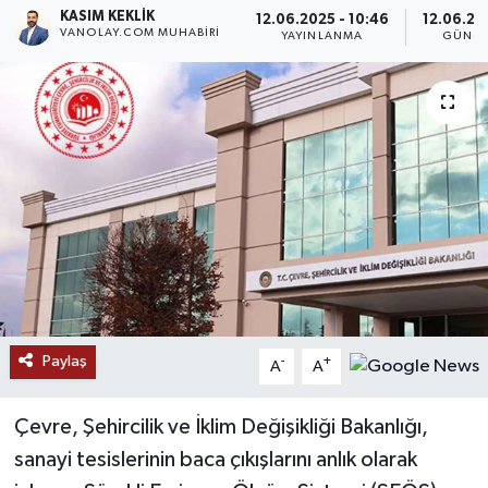
KASIM KEKLIK
12.06.2025 - 10:46
12.06.202
VANOLAY.COM MUHABIRI
RESMİ İLANLAR
YAYINLANMA
GÜNCE
Paylaş
-
+
A
A
Çevre, Şehircilik ve İklim Değişikliği Bakanlığı,
sanayi tesislerinin baca çıkışlarını anlık olarak