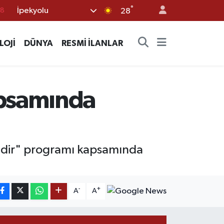
°
İpekyolu
18
28
32
LOJİ
DÜNYA
RESMİ İLANLAR
38
03
14
apsamında
18
eldir" programı kapsamında
-
+
A
A