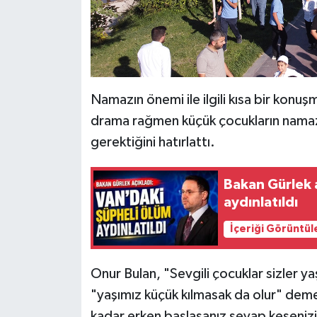
Namazın önemi ile ilgili kısa bir kon
drama rağmen küçük çocukların namaz
gerektiğini hatırlattı.
Bakan Gürlek a
aydınlatıldı
İçeriği Görüntül
Onur Bulan, "Sevgili çocuklar sizler 
"yaşımız küçük kılmasak da olur" dem
kadar erken başlasanız sevap keseniz