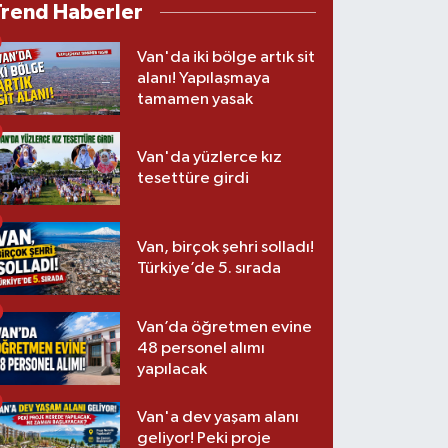
Trend Haberler
Van'da iki bölge artık sit
alanı! Yapılaşmaya
tamamen yasak
Van'da yüzlerce kız
tesettüre girdi
Van, birçok şehri solladı!
Türkiye’de 5. sırada
Van’da öğretmen evine
48 personel alımı
yapılacak
Van'a dev yaşam alanı
geliyor! Peki proje