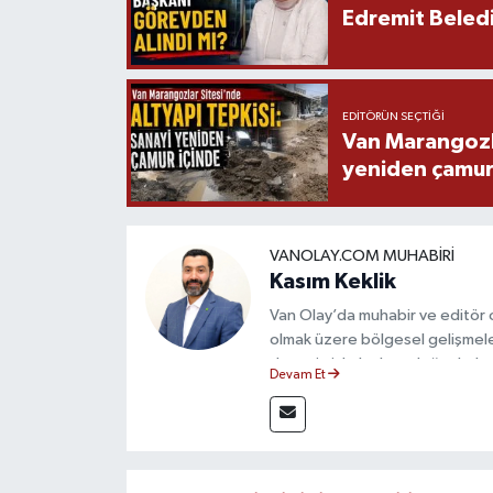
Edremit Beledi
EDITÖRÜN SEÇTIĞI
Van Marangozla
yeniden çamur
VANOLAY.COM MUHABIRI
Kasım Keklik
Van Olay’da muhabir ve editör 
olmak üzere bölgesel gelişmele
deneyimiyle hızlı ve doğru haber
Devam Et
ilkeleri doğrultusunda güvenilir