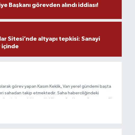
ye Başkanı görevden alındı iddiası!
r Sitesi’nde altyapı tepkisi: Sanayi
 içinde
olarak görev yapan Kasım Keklik, Van yerel gündemi başta
ri sahadan takip etmektedir. Saha haberciliğindeki
 üretimine odaklanan Keklik, tarafsızlık ve etik gazetecilik
 içerikler sunmaktadır.