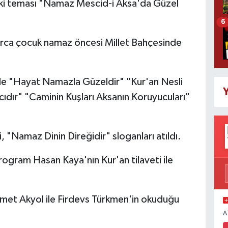
lki teması "Namaz Mescid-i Aksa'da Güzel
6
arca çocuk namaz öncesi Millet Bahçesinde
nde "Hayat Namazla Güzeldir" "Kur'an Nesli
Y
dır" "Caminin Kuşları Aksanın Koruyucuları"
.
di, "Namaz Dinin Direğidir" sloganları atıldı.
ogram Hasan Kaya'nın Kur'an tilaveti ile
Samet Akyol ile Firdevs Türkmen'in okuduğu
A