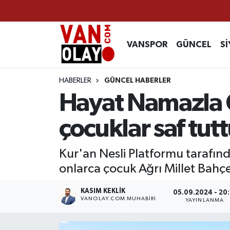
Vanspor
Van Nöbetçi Eczaneler
VANSPOR
GÜNCEL
Sİ
Güncel
Van Hava Durumu
HABERLER
GÜNCEL HABERLER
Siyaset
Van Namaz Vakitleri
Hayat Namazla 
Ekonomi
Van Trafik Yoğunluk Haritası
çocuklar saf tut
Sağlık
Süper Lig Puan Durumu ve Fikstür
Kur'an Nesli Platformu tarafı
onlarca çocuk Ağrı Millet Bahç
Eğitim
Tüm Manşetler
KASIM KEKLIK
05.09.2024 - 20:
Bilim & Teknoloji
Son Dakika Haberleri
VANOLAY.COM MUHABIRI
YAYINLANMA
Dünya
Haber Arşivi