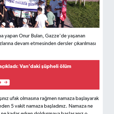
N
K
p
uşma yapan Onur Bulan, Gazze'de yaşanan
larına devam etmesinden dersler çıkarılması
A
çıkladı: Van’daki şüpheli ölüm
e
Z
K
yaşınız ufak olmasına rağmen namaza başlayarak
eden 5 vakit namaza başladınız. Namaza ne
i ne kadar erken doldurmaya başlasanız o