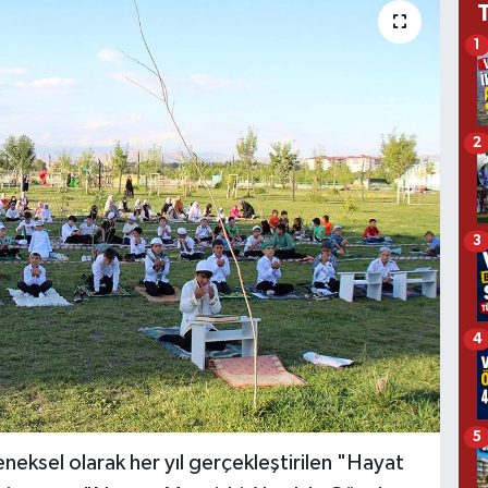
1
2
3
4
5
neksel olarak her yıl gerçekleştirilen "Hayat