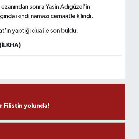
 ezanından sonra Yasin Adıgüzel'in
ında ikindi namazı cemaatle kılındı.
H
'ın yaptığı dua ile son buldu.
(İLKHA)
B
B
C
C
r Filistin yolunda!
B