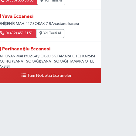
0 (530) 635 50 65
Yol Tarifi Al
Yuva Eczanesi
ENİŞEHİR MAH. 117.SOKAK 7-9Ahastane karşısı
0 (432) 451 31 51
Yol Tarifi Al
Perihanoğlu Eczanesi
AHÇİVAN MAH.YÜZBAŞIOĞLU SK.TAMARA OTEL KARŞISI
O:14G (SANAT SOKAĞI)SANAT SOKAĞI TAMARA OTEL
ARŞISI
Tüm Nöbetçi Eczaneler
0 (432) 216 24 25
Yol Tarifi Al
Aydın Eczanesi
ecep Tayyip Erdoğan Mah.Azerbaycan Cad.104 B
0 (538) 861 36 16
Yol Tarifi Al
Arjin Eczanesi
EYAZIT MAH.ZEYLAN CADDESİ OKYANUS GİYİM YANI