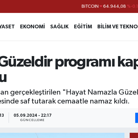
DOLAR
47,7436
%0.
EURO
55,2510
%0.
YASET
EKONOMİ
SAĞLIK
EĞİTİM
BİLİM VE TEKNO
STERLİN
64,4811
%0.
GRAM ALTIN
6660.55
%0.
BİST100
13.779
%-
Güzeldir programı k
BITCOIN
64.944,08
%-0.
tu
ndan gerçekleştirilen "Hayat Namazla Güz
esinde saf tutarak cemaatle namaz kıldı.
13
05.09.2024 - 22:17
GÜNCELLEME