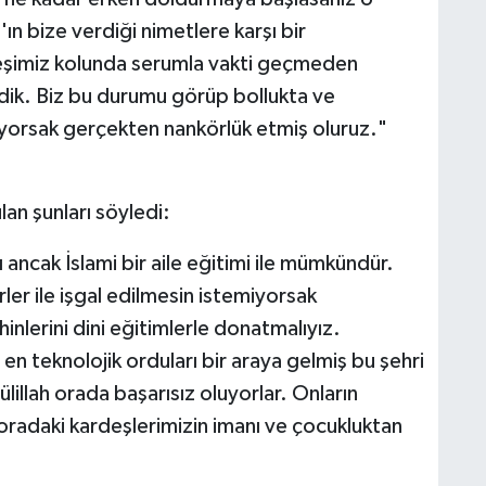
U
'ın bize verdiği nimetlere karşı bir
şimiz kolunda serumla vakti geçmeden
edik. Biz bu durumu görüp bollukta ve
ıyorsak gerçekten nankörlük etmiş oluruz."
A
ş
an şunları söyledi:
 ancak İslami bir aile eğitimi ile mümkündür.
C
kirler ile işgal edilmesin istemiyorsak
ihinlerini dini eğitimlerle donatmalıyız.
n teknolojik orduları bir araya gelmiş bu şehri
Z
lillah orada başarısız oluyorlar. Onların
E
oradaki kardeşlerimizin imanı ve çocukluktan
3