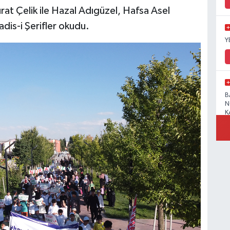
t Çelik ile Hazal Adıgüzel, Hafsa Asel
adis-i Şerifler okudu.
Y
B
N
K
R
B