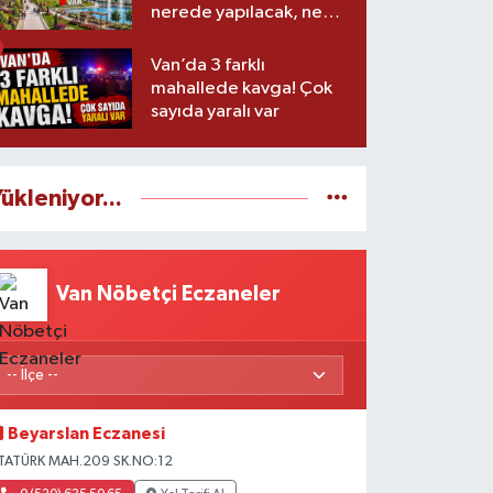
nerede yapılacak, ne
zaman başlayacak?
Van’da 3 farklı
mahallede kavga! Çok
sayıda yaralı var
ükleniyor...
Van Nöbetçi Eczaneler
Beyarslan Eczanesi
TATÜRK MAH.209 SK.NO:12