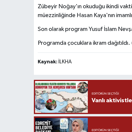
Zübeyir Noğay'ın okuduğu ikindi vakti
müezzinliğinde Hasan Kaya'nın imamlığ
Son olarak program Yusuf İslam Nevşat
Programda çocuklara ikram dağıtıldı.
Kaynak:
İLKHA
EDITÖRÜN SEÇTIĞI
Vanlı aktivistle
EDITÖRÜN SEÇTIĞI