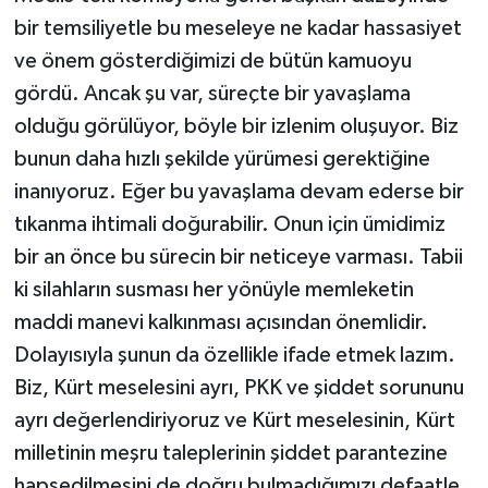
bir temsiliyetle bu meseleye ne kadar hassasiyet
ve önem gösterdiğimizi de bütün kamuoyu
gördü. Ancak şu var, süreçte bir yavaşlama
olduğu görülüyor, böyle bir izlenim oluşuyor. Biz
bunun daha hızlı şekilde yürümesi gerektiğine
inanıyoruz. Eğer bu yavaşlama devam ederse bir
tıkanma ihtimali doğurabilir. Onun için ümidimiz
bir an önce bu sürecin bir neticeye varması. Tabii
ki silahların susması her yönüyle memleketin
maddi manevi kalkınması açısından önemlidir.
Dolayısıyla şunun da özellikle ifade etmek lazım.
Biz, Kürt meselesini ayrı, PKK ve şiddet sorununu
ayrı değerlendiriyoruz ve Kürt meselesinin, Kürt
milletinin meşru taleplerinin şiddet parantezine
hapsedilmesini de doğru bulmadığımızı defaatle