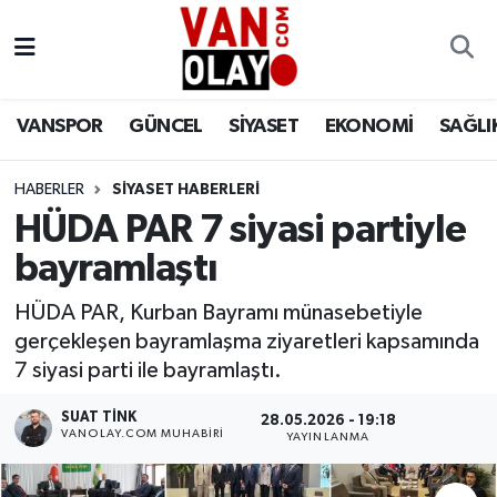
Vanspor
Van Nöbetçi Eczaneler
VANSPOR
GÜNCEL
SİYASET
EKONOMİ
SAĞLI
Güncel
Van Hava Durumu
HABERLER
SİYASET HABERLERİ
Siyaset
Van Namaz Vakitleri
HÜDA PAR 7 siyasi partiyle
Ekonomi
Van Trafik Yoğunluk Haritası
bayramlaştı
Sağlık
Süper Lig Puan Durumu ve Fikstür
HÜDA PAR, Kurban Bayramı münasebetiyle
gerçekleşen bayramlaşma ziyaretleri kapsamında
Eğitim
Tüm Manşetler
7 siyasi parti ile bayramlaştı.
SUAT TINK
28.05.2026 - 19:18
Bilim & Teknoloji
Son Dakika Haberleri
VANOLAY.COM MUHABIRI
YAYINLANMA
Dünya
Haber Arşivi