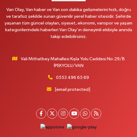
Yiğit Eczanesi
Van Olay, Van haber ve Van son dakika gelişmelerini hızlı, doğru
Hatuniye Mahallesi, Asmin Sokak No:3 A İpekyolu Van
ve tarafsız şekilde sunan güvenilir yerel haber sitesidir. Şehirde
yaşanan tüm güncel olayları, siyaset, ekonomi, vanspor ve yaşam
0 (432) 217 11 10
Yol Tarifi Al
kategorilerindeki haberleri Van Olay’ın deneyimli ekibiyle anında
takip edebilirsiniz.
Akdağ Eczanesi
Süphan Mahallesi, İpekyolu Caddesi No:283 G Edremit Van
0 (542) 378 02 68
Yol Tarifi Al
Vali Mithatbey Mahallesi Kışla Yolu Caddesi No:29/B
İPEKYOLU/VAN
Ozan Eczanesi
0553 496 65 69
Serhat Mahallesi, Cumhuriyet Bulvarı No:137 E İpekyolu Van
[email protected]
0 (542) 384 45 20
Yol Tarifi Al
Gevaş Eczanesi
Orta Mahallesi, Sakarya Caddesi No:1 C Gevaş Van
0 (537) 031 18 82
Yol Tarifi Al