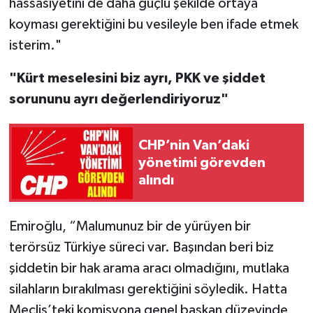
hassasiyetini de daha güçlü şekilde ortaya
koyması gerektiğini bu vesileyle ben ifade etmek
isterim."
"Kürt meselesini biz ayrı, PKK ve şiddet
sorununu ayrı değerlendiriyoruz"
CHP’nin Van’daki
yönetimi görevden
alındı
Emiroğlu, “Malumunuz bir de yürüyen bir
terörsüz Türkiye süreci var. Başından beri biz
şiddetin bir hak arama aracı olmadığını, mutlaka
silahların bırakılması gerektiğini söyledik. Hatta
Meclis’teki komisyona genel başkan düzeyinde