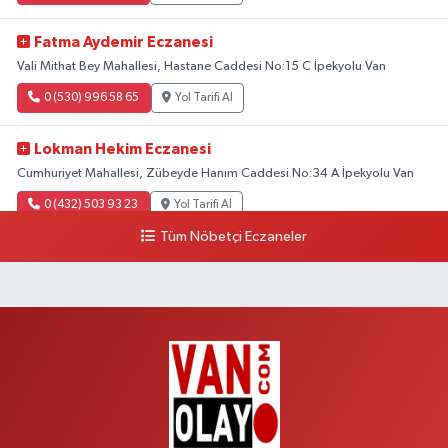
Fatma Aydemir Eczanesi
Vali Mithat Bey Mahallesi, Hastane Caddesi No:15 C İpekyolu Van
0 (530) 996 58 65
Yol Tarifi Al
Lokman Hekim Eczanesi
Cumhuriyet Mahallesi, Zübeyde Hanım Caddesi No:34 A İpekyolu Van
0 (432) 503 93 23
Yol Tarifi Al
Tüm Nöbetçi Eczaneler
Hekimoğlu Eczanesi
Vanyolu Mahallesi, Kara Yusuf Bey Bulvarı No:102 F Erciş Van
0 (541) 147 65 65
Yol Tarifi Al
Koç Eczanesi
Cumhuriyet Mahallesi, Konak Sokak No:6 Gürpınar Van
0 (530) 442 24 65
Yol Tarifi Al