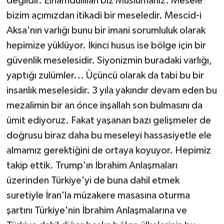
değildir. Elhamdülillah biz Müslümanız. Mesele
bizim açımızdan itikadi bir meseledir. Mescid-i
Aksa'nın varlığı bunu bir imani sorumluluk olarak
hepimize yüklüyor. İkinci husus ise bölge için bir
güvenlik meselesidir. Siyonizmin buradaki varlığı,
yaptığı zulümler... Üçüncü olarak da tabi bu bir
insanlık meselesidir. 3 yıla yakındır devam eden bu
mezalimin bir an önce inşallah son bulmasını da
ümit ediyoruz. Fakat yaşanan bazı gelişmeler de
doğrusu biraz daha bu meseleyi hassasiyetle ele
almamız gerektiğini de ortaya koyuyor. Hepimiz
takip ettik. Trump'ın İbrahim Anlaşmaları
üzerinden Türkiye'yi de buna dahil etmek
suretiyle İran'la müzakere masasına oturma
şartını Türkiye'nin İbrahim Anlaşmalarına ve