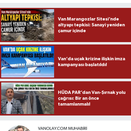
Van Marangozlar Sitesi’nde
altyapı tepkisi: Sanayi yeniden
çamur içinde
Van’da uçak krizine ilişkin imza
kampanyası başlatıldı!
HÜDA PAR’dan Van-Şırnak yolu
çağrısı: Bir an önce
tamamlanmalı!
VANOLAY.COM MUHABIRI