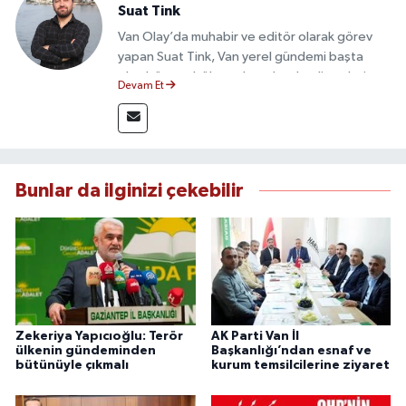
Suat Tink
Van Olay’da muhabir ve editör olarak görev
yapan Suat Tink, Van yerel gündemi başta
olmak üzere bölgesel ve ulusal gelişmeleri
Devam Et
yakından takip etmektedir. İletişim Fakültesi
mezunu olan Tink, sahadan edindiği bilgilerle
doğruluk, tarafsızlık ve etik ilkeler
çerçevesinde güvenilir ve hızlı habercilik
anlayışını benimsemektedir.
Bunlar da ilginizi çekebilir
Zekeriya Yapıcıoğlu: Terör
AK Parti Van İl
ülkenin gündeminden
Başkanlığı’ndan esnaf ve
bütünüyle çıkmalı
kurum temsilcilerine ziyaret