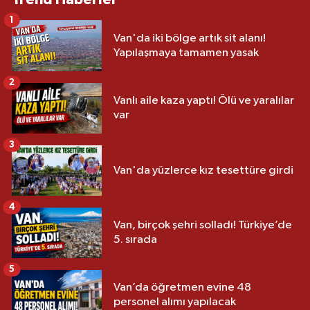
1
Van'da iki bölge artık sit alanı!
Yapılaşmaya tamamen yasak
2
Vanlı aile kaza yaptı! Ölü ve yaralılar
var
3
Van'da yüzlerce kız tesettüre girdi
4
Van, birçok şehri solladı! Türkiye’de
5. sırada
5
Van’da öğretmen evine 48
personel alımı yapılacak