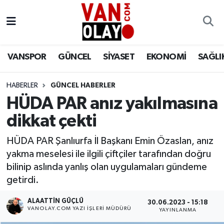
Vanspor
Van Nöbetçi Eczaneler
VANSPOR
GÜNCEL
SİYASET
EKONOMİ
SAĞLI
Güncel
Van Hava Durumu
HABERLER
GÜNCEL HABERLER
Siyaset
Van Namaz Vakitleri
HÜDA PAR anız yakılmasına
Ekonomi
Van Trafik Yoğunluk Haritası
dikkat çekti
Sağlık
Süper Lig Puan Durumu ve Fikstür
HÜDA PAR Şanlıurfa İl Başkanı Emin Özaslan, anız
yakma meselesi ile ilgili çiftçiler tarafından doğru
Eğitim
Tüm Manşetler
bilinip aslında yanlış olan uygulamaları gündeme
getirdi.
Bilim & Teknoloji
Son Dakika Haberleri
ALAATTIN GÜÇLÜ
30.06.2023 - 15:18
VANOLAY.COM YAZI İŞLERI MÜDÜRÜ
YAYINLANMA
Dünya
Haber Arşivi