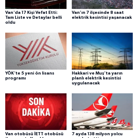
Van'da 17 Kişi Vefat Etti:
Van’ın 7 ilçesinde 8 saat
Tam Liste ve Detaylar belli
elektrik kesintisi yaşanacak
oldu
YÖK'te 5 yeni ön lisans
Hakkari ve Muş’ta yarın
programı
planlı elektrik kesintisi
uygulanacak
Van otobüsü İETT otobüsü
7 ayda 138 milyon yolcu