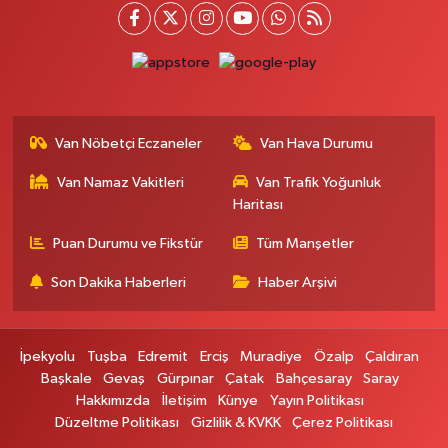
0 (432) 712 22 87
Yol Tarifi Al
Otogar Eczanesi
İstasyon Mahallesi, Terminal Caddesi No:17 A Tuşba Van
0 (501) 155 62 65
Yol Tarifi Al
Van Nöbetçi Eczaneler
Van Hava Durumu
Tarçın Eczanesi
Van Namaz Vakitleri
Van Trafik Yoğunluk
Cevdetpaşa Mahallesi, İki Nisan Caddesi No:29 A İpekyolu Van
Haritası
0 (432) 504 08 04
Yol Tarifi Al
Puan Durumu ve Fikstür
Tüm Manşetler
Başkale Eczanesi
Son Dakika Haberleri
Haber Arşivi
Hafiziye Mahallesi, Mahmut Ertuş Cadç No:44 A Başkale Van
0 (432) 651 21 38
Yol Tarifi Al
İpekyolu
Tuşba
Edremit
Erciş
Muradiye
Özalp
Çaldıran
Selçuk Eczanesi
Başkale
Gevaş
Gürpınar
Çatak
Bahçesaray
Saray
Hakkımızda
İletişim
Künye
Yayın Politikası
Cumhuriyet Mahallesi, Atatürk Caddesi No:9 1A Çatak Van
Düzeltme Politikası
Gizlilik & KVKK
Çerez Politikası
0 (545) 563 70 63
Yol Tarifi Al