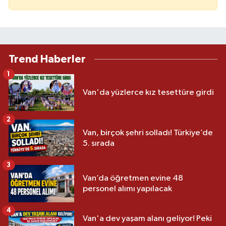
Trend Haberler
1
Van'da yüzlerce kız tesettüre girdi
2
Van, birçok şehri solladı! Türkiye’de
5. sırada
3
Van’da öğretmen evine 48
personel alımı yapılacak
4
Van'a dev yaşam alanı geliyor! Peki