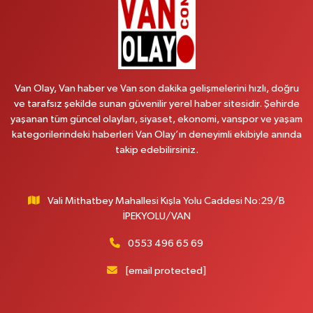
0 (538) 376 47 15
Yol Tarifi Al
Vitamin Eczanesi
Vanyolu Mahallesi, Kara Yusuf Bey Caddesi No:99 B Erciş Van
Van Olay, Van haber ve Van son dakika gelişmelerini hızlı, doğru
0 (432) 351 02 96
Yol Tarifi Al
ve tarafsız şekilde sunan güvenilir yerel haber sitesidir. Şehirde
yaşanan tüm güncel olayları, siyaset, ekonomi, vanspor ve yaşam
Koç Eczanesi
kategorilerindeki haberleri Van Olay’ın deneyimli ekibiyle anında
Cumhuriyet Mahallesi, Konak Sokak No:6 Gürpınar Van
takip edebilirsiniz.
0 (530) 442 24 65
Yol Tarifi Al
Vali Mithatbey Mahallesi Kışla Yolu Caddesi No:29/B
Engin Eczanesi
İPEKYOLU/VAN
Beyazıt Mahallesi, Zeylan Caddesi No:46 A Erciş Van
0 (432) 351 55 50
Yol Tarifi Al
0553 496 65 69
[email protected]
Muhammed Eczanesi
Mahmudiye Mahallesi, Atatürk Caddesi No:29 D Özalp Van