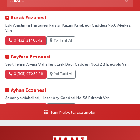
Burak Eczanesi
Eski Araştırma Hastanesi karşısı, Kazım Karabekir Caddesi No:6 Merkez
Van
0 (432) 214 00 42
Yol Tarifi Al
Feyfure Eczanesi
Seyit Fehim Arvasi Mahallesi, Erek Dağı Caddesi No:32 B İpekyolu Van
0 (505) 070 35 26
Yol Tarifi Al
Ayhan Eczanesi
Şabaniye Mahallesi, Hasanbey Caddesi No:55 Edremit Van
0 (505) 636 94 65
Yol Tarifi Al
Tüm Nöbetçi Eczaneler
Baran Eczanesi
Şehit Jandarma Binbaşı Cesur Mahallesi, Vali Münir Karaloğlu Caddesi
No:6 D Çaldıran Van