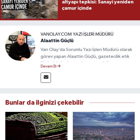
altyapı tepkisi: Sanayi yeniden
çamur içinde
VANOLAY.COM YAZI İŞLERI MÜDÜRÜ
Alaattin Güçlü
Van Olay’da Sorumlu Yazı İşleri Müdürü olarak
görev yapan Alaattin Güçlü, gazetecilik etik
ilkeleri doğrultusunda yayın politikasının
Devam Et
oluşturulması ve editoryal sürecin
yönetiminden sorumludur. Yerel ve ulusal
gündemi yakından takip eden Güçlü, tarafsız,
güvenilir ve nitelikli haberlerin okuyuculara
doğru ve hızlı şekilde ulaştırılmasına öncülük
Bunlar da ilginizi çekebilir
etmektedir.