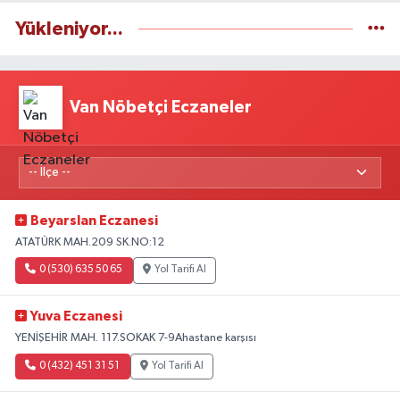
Yükleniyor...
Van Nöbetçi Eczaneler
Beyarslan Eczanesi
ATATÜRK MAH.209 SK.NO:12
0 (530) 635 50 65
Yol Tarifi Al
Yuva Eczanesi
YENİŞEHİR MAH. 117.SOKAK 7-9Ahastane karşısı
0 (432) 451 31 51
Yol Tarifi Al