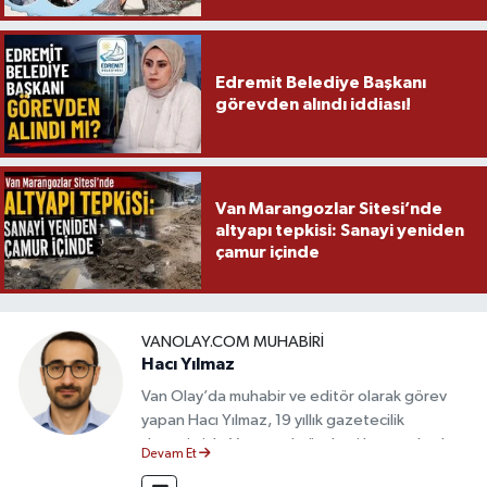
Edremit Belediye Başkanı
görevden alındı iddiası!
Van Marangozlar Sitesi’nde
altyapı tepkisi: Sanayi yeniden
çamur içinde
VANOLAY.COM MUHABIRI
Hacı Yılmaz
Van Olay’da muhabir ve editör olarak görev
yapan Hacı Yılmaz, 19 yıllık gazetecilik
deneyimiyle Van yerel gündemi başta olmak
Devam Et
üzere bölgesel ve ulusal gelişmeleri sahadan