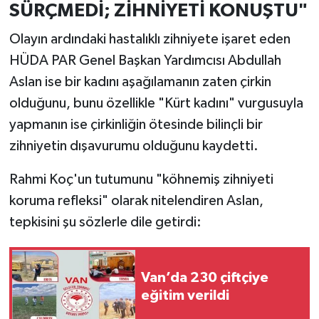
SÜRÇMEDİ; ZİHNİYETİ KONUŞTU"
Olayın ardındaki hastalıklı zihniyete işaret eden
HÜDA PAR Genel Başkan Yardımcısı Abdullah
Aslan ise bir kadını aşağılamanın zaten çirkin
olduğunu, bunu özellikle "Kürt kadını" vurgusuyla
yapmanın ise çirkinliğin ötesinde bilinçli bir
zihniyetin dışavurumu olduğunu kaydetti.
Rahmi Koç'un tutumunu "köhnemiş zihniyeti
koruma refleksi" olarak nitelendiren Aslan,
tepkisini şu sözlerle dile getirdi:
Van’da 230 çiftçiye
eğitim verildi