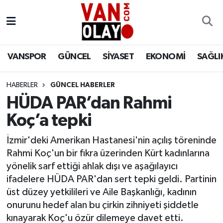
Vanspor
Van Nöbetçi Eczaneler
VANSPOR
GÜNCEL
SİYASET
EKONOMİ
SAĞLI
Güncel
Van Hava Durumu
HABERLER
GÜNCEL HABERLER
Siyaset
Van Namaz Vakitleri
HÜDA PAR’dan Rahmi
Ekonomi
Van Trafik Yoğunluk Haritası
Koç’a tepki
Sağlık
Süper Lig Puan Durumu ve Fikstür
İzmir'deki Amerikan Hastanesi'nin açılış töreninde
Rahmi Koç'un bir fıkra üzerinden Kürt kadınlarına
Eğitim
Tüm Manşetler
yönelik sarf ettiği ahlak dışı ve aşağılayıcı
ifadelere HÜDA PAR'dan sert tepki geldi. Partinin
Bilim & Teknoloji
Son Dakika Haberleri
üst düzey yetkilileri ve Aile Başkanlığı, kadının
onurunu hedef alan bu çirkin zihniyeti şiddetle
Dünya
Haber Arşivi
kınayarak Koç'u özür dilemeye davet etti.