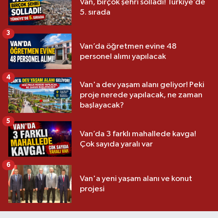
Van, birçok şehri solladı! Türkiye’de
5. sırada
3
Van’da öğretmen evine 48
personel alımı yapılacak
4
Van'a dev yaşam alanı geliyor! Peki
proje nerede yapılacak, ne zaman
başlayacak?
5
Van’da 3 farklı mahallede kavga!
Çok sayıda yaralı var
6
Van'a yeni yaşam alanı ve konut
projesi