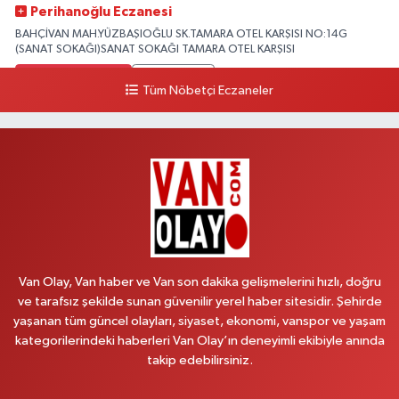
Perihanoğlu Eczanesi
BAHÇİVAN MAH.YÜZBAŞIOĞLU SK.TAMARA OTEL KARŞISI NO:14G
(SANAT SOKAĞI)SANAT SOKAĞI TAMARA OTEL KARŞISI
0 (432) 216 24 25
Yol Tarifi Al
Tüm Nöbetçi Eczaneler
Aydın Eczanesi
Recep Tayyip Erdoğan Mah.Azerbaycan Cad.104 B
0 (538) 861 36 16
Yol Tarifi Al
Arjin Eczanesi
BEYAZIT MAH.ZEYLAN CADDESİ OKYANUS GİYİM YANI NO:1
0 (535) 014 85 70
Yol Tarifi Al
Van Olay, Van haber ve Van son dakika gelişmelerini hızlı, doğru
ve tarafsız şekilde sunan güvenilir yerel haber sitesidir. Şehirde
Afşar Eczanesi
yaşanan tüm güncel olayları, siyaset, ekonomi, vanspor ve yaşam
Kazım Karabekir cad.Eski Araştırma Hastanesi karşısı (kent park karşısı )
kategorilerindeki haberleri Van Olay’ın deneyimli ekibiyle anında
Kaval iş merkezi No: 156 B
takip edebilirsiniz.
0 (432) 214 02 40
Yol Tarifi Al