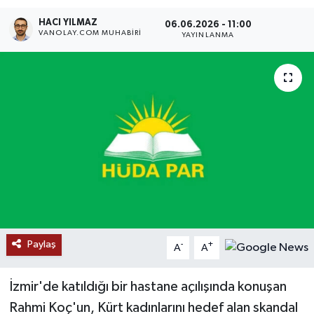
HACI YILMAZ
RESMİ İLANLAR
06.06.2026 - 11:00
VANOLAY.COM MUHABIRI
YAYINLANMA
Paylaş
-
+
A
A
İzmir'de katıldığı bir hastane açılışında konuşan
Rahmi Koç'un, Kürt kadınlarını hedef alan skandal