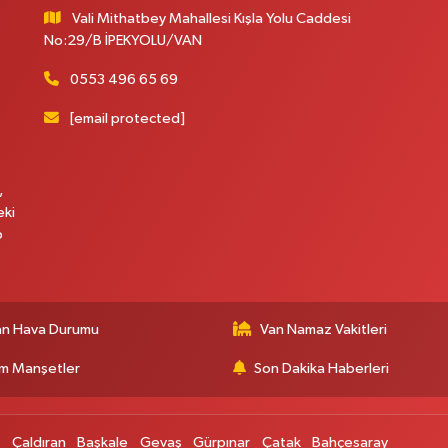
H
Vali Mithatbey Mahallesi Kışla Yolu Caddesi
No:29/B İPEKYOLU/VAN
0553 496 65 69
B
[email protected]
B
C
,
eki
p
C
an Hava Durumu
Van Namaz Vakitleri
B
m Manşetler
Son Dakika Haberleri
p
Çaldıran
Başkale
Gevaş
Gürpınar
Çatak
Bahçesaray