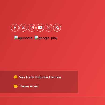
AFIZİYE MAH.MAHMUT ERTUŞ CAD.NO:44 A
0 (432) 651 21 38
Yol Tarifi Al
Akın Eczanesi
ÖLGE HASTANESİ YANI,HAVAALANI KAVŞAĞI,
AHÇEŞEHİR KOLEJİ KARŞ.SÜPHAN MAH.İPEKYOLU
AD.NO:283I
0 (432) 502 71 71
Yol Tarifi Al
Çatak Eczanesi
UMHURİYET MAH.ATATÜRK CAD.DIŞ KAPI NO:13D
0 (432) 512 22 23
Yol Tarifi Al
Van Trafik Yoğunluk Haritası
Demir Eczanesi
AHÇELİEVLER MAH.ÇAY SK.NO:2 A
Haber Arşivi
0 (432) 612 26 26
Yol Tarifi Al