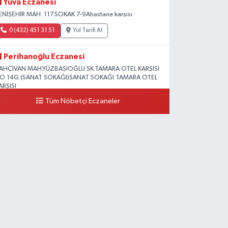
Yuva Eczanesi
ENİŞEHİR MAH. 117.SOKAK 7-9Ahastane karşısı
0 (432) 451 31 51
Yol Tarifi Al
Perihanoğlu Eczanesi
AHÇİVAN MAH.YÜZBAŞIOĞLU SK.TAMARA OTEL KARŞISI
O:14G (SANAT SOKAĞI)SANAT SOKAĞI TAMARA OTEL
ARŞISI
Tüm Nöbetçi Eczaneler
0 (432) 216 24 25
Yol Tarifi Al
Aydın Eczanesi
ecep Tayyip Erdoğan Mah.Azerbaycan Cad.104 B
0 (538) 861 36 16
Yol Tarifi Al
Arjin Eczanesi
EYAZIT MAH.ZEYLAN CADDESİ OKYANUS GİYİM YANI
O:1
0 (535) 014 85 70
Yol Tarifi Al