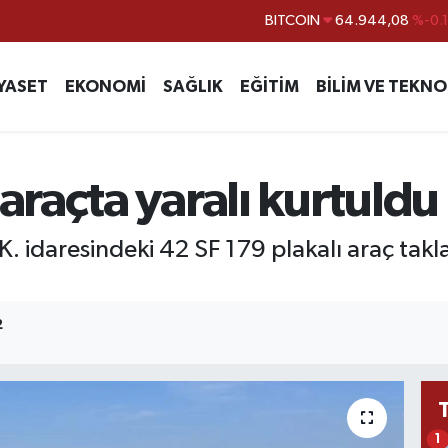
BITCOIN
64.944,08
%-0.
DOLAR
47,7436
%0.
EURO
55,2510
%0.
YASET
EKONOMİ
SAĞLIK
EĞİTİM
BİLİM VE TEKNO
STERLİN
64,4811
%0.
GRAM ALTIN
6660.55
%0.
raçta yaralı kurtuldu
BİST100
13.779
%-
K. idaresindeki 42 SF 179 plakalı araç takla 
2
1