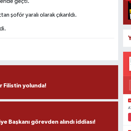
şeride geçti.
n şoför yaralı olarak çıkarıldı.
di.
Y
r Filistin yolunda!
A
ye Başkanı görevden alındı iddiası!