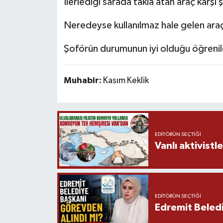
İlerlediği sarada takla atan araç karşı 
Neredeyse kullanılmaz hale gelen araçta
Şoförün durumunun iyi olduğu öğrenil
Muhabir:
Kasım Keklik
EDITÖRÜN SEÇTIĞI
Vanlı aktivistle
EDITÖRÜN SEÇTIĞI
Edremit Beledi