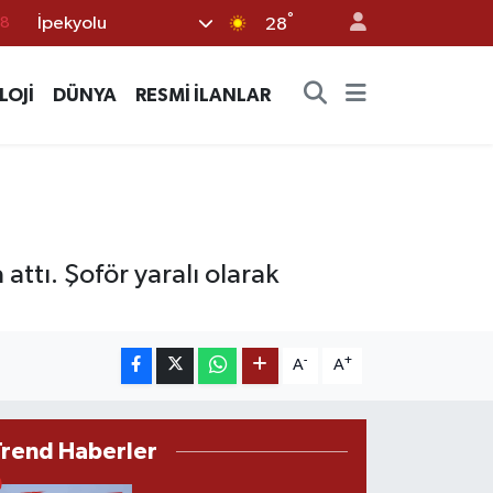
18
°
İpekyolu
28
18
32
LOJİ
DÜNYA
RESMİ İLANLAR
38
03
14
attı. Şoför yaralı olarak
-
+
A
A
Trend Haberler