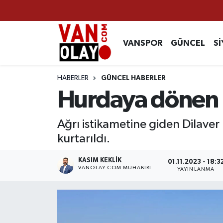
Vanspor
Van Nöbetçi Eczaneler
VANSPOR
GÜNCEL
Sİ
Güncel
Van Hava Durumu
HABERLER
GÜNCEL HABERLER
Siyaset
Van Namaz Vakitleri
Hurdaya dönen a
Ekonomi
Van Trafik Yoğunluk Haritası
Ağrı istikametine giden Dilaver 
kurtarıldı.
Sağlık
Süper Lig Puan Durumu ve Fikstür
KASIM KEKLIK
01.11.2023 - 18:3
Eğitim
Tüm Manşetler
VANOLAY.COM MUHABIRI
YAYINLANMA
Bilim & Teknoloji
Son Dakika Haberleri
Dünya
Haber Arşivi