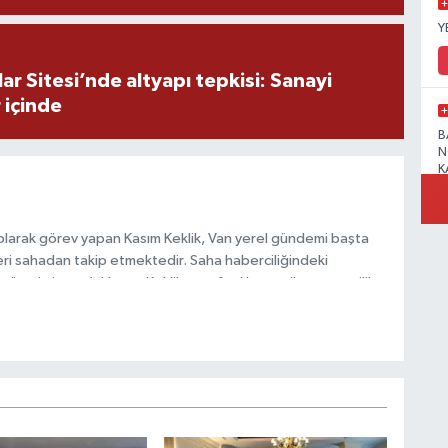
Y
r Sitesi’nde altyapı tepkisi: Sanayi
 içinde
B
N
K
olarak görev yapan Kasım Keklik, Van yerel gündemi başta
ri sahadan takip etmektedir. Saha haberciliğindeki
R
 üretimine odaklanan Keklik, tarafsızlık ve etik gazetecilik
 içerikler sunmaktadır.
B
N