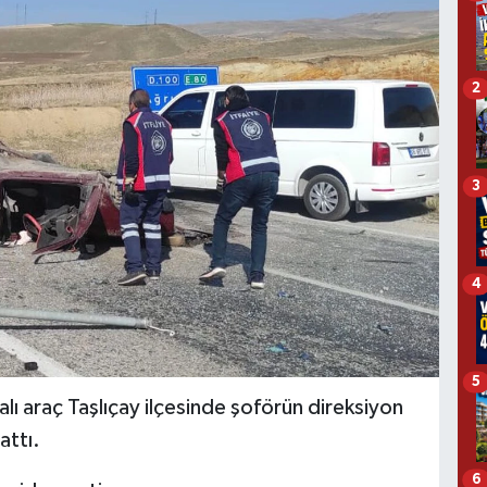
2
3
4
5
alı araç Taşlıçay ilçesinde şoförün direksiyon
attı.
6