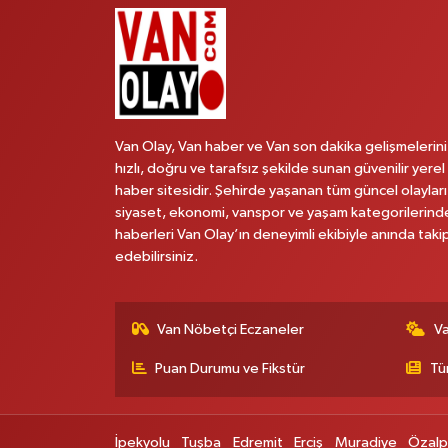
Van Olay, Van haber ve Van son dakika gelişmelerini
hızlı, doğru ve tarafsız şekilde sunan güvenilir yerel
haber sitesidir. Şehirde yaşanan tüm güncel olayları
siyaset, ekonomi, vanspor ve yaşam kategorilerind
haberleri Van Olay’ın deneyimli ekibiyle anında taki
edebilirsiniz.
Van Nöbetçi Eczaneler
V
Puan Durumu ve Fikstür
Tü
İpekyolu
Tuşba
Edremit
Erciş
Muradiye
Özal