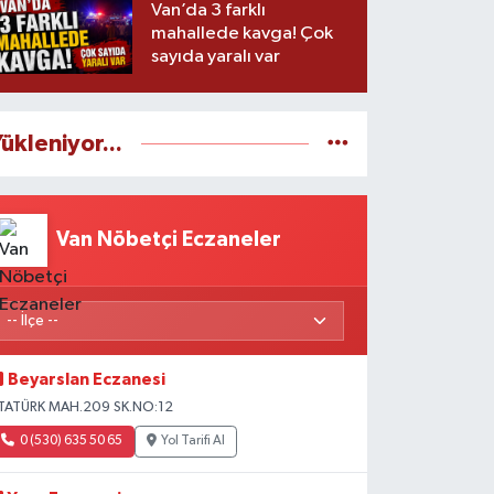
Van’da 3 farklı
mahallede kavga! Çok
sayıda yaralı var
ükleniyor...
Van Nöbetçi Eczaneler
Beyarslan Eczanesi
TATÜRK MAH.209 SK.NO:12
0 (530) 635 50 65
Yol Tarifi Al