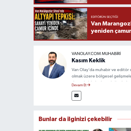
EDITÖRÜN SEÇTIĞI
Van Marangozla
yeniden çamur
VANOLAY.COM MUHABIRI
Kasım Keklik
Van Olay’da muhabir ve editör 
olmak üzere bölgesel gelişmele
deneyimiyle hızlı ve doğru haber
Devam Et
ilkeleri doğrultusunda güvenilir
Bunlar da ilginizi çekebilir