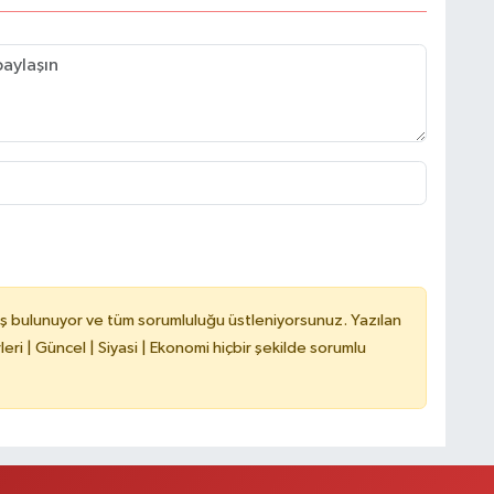
A
ş
C
ş bulunuyor ve tüm sorumluluğu üstleniyorsunuz. Yazılan
Z
ri | Güncel | Siyasi | Ekonomi hiçbir şekilde sorumlu
E
3