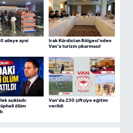
K
p
0 aileye ayni
Irak Kürdistan Bölgesi’nden
Van’a turizm çıkarması!
A
Z
K
ek açıkladı:
Van’da 230 çiftçiye eğitim
şüpheli ölüm
verildi
dı
U