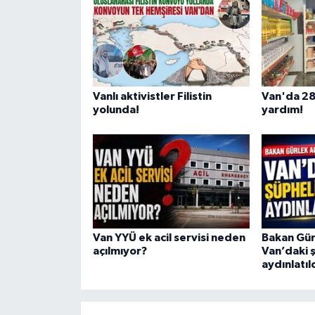
Vanlı aktivistler Filistin
Van'da 28
yolunda!
yardım!
Van YYÜ ek acil servisi neden
Bakan Gürl
açılmıyor?
Van’daki 
aydınlatıl