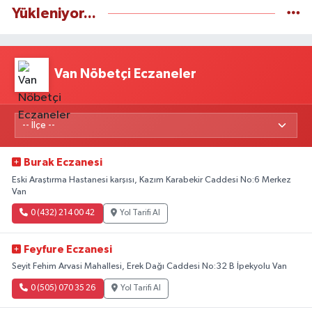
Yükleniyor...
Van Nöbetçi Eczaneler
Burak Eczanesi
Eski Araştırma Hastanesi karşısı, Kazım Karabekir Caddesi No:6 Merkez
Van
0 (432) 214 00 42
Yol Tarifi Al
Feyfure Eczanesi
Seyit Fehim Arvasi Mahallesi, Erek Dağı Caddesi No:32 B İpekyolu Van
0 (505) 070 35 26
Yol Tarifi Al