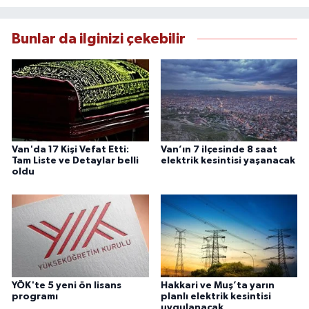
çerçevesinde ürettiği haberlerle kamuoyunu
güvenilir kaynaklara dayalı olarak
Bunlar da ilginizi çekebilir
bilgilendirmektedir.
Van'da 17 Kişi Vefat Etti:
Van’ın 7 ilçesinde 8 saat
Tam Liste ve Detaylar belli
elektrik kesintisi yaşanacak
oldu
YÖK'te 5 yeni ön lisans
Hakkari ve Muş’ta yarın
programı
planlı elektrik kesintisi
uygulanacak