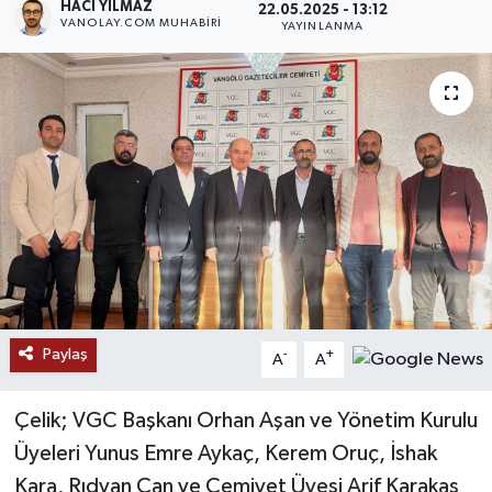
HACI YILMAZ
22.05.2025 - 13:12
VANOLAY.COM MUHABIRI
YAYINLANMA
RESMİ İLANLAR
Paylaş
-
+
A
A
Çelik; VGC Başkanı Orhan Aşan ve Yönetim Kurulu
Üyeleri Yunus Emre Aykaç, Kerem Oruç, İshak
Kara, Rıdvan Can ve Cemiyet Üyesi Arif Karakaş