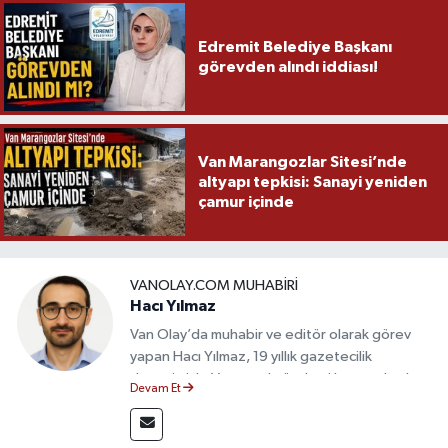
Edremit Belediye Başkanı
görevden alındı iddiası!
Van Marangozlar Sitesi’nde
altyapı tepkisi: Sanayi yeniden
çamur içinde
VANOLAY.COM MUHABIRI
Hacı Yılmaz
Van Olay’da muhabir ve editör olarak görev
yapan Hacı Yılmaz, 19 yıllık gazetecilik
deneyimiyle Van yerel gündemi başta olmak
Devam Et
üzere bölgesel ve ulusal gelişmeleri sahadan
takip etmektedir. Editoryal sürece katkı sunan
Yılmaz, tarafsızlık, doğruluk ve etik ilkeler