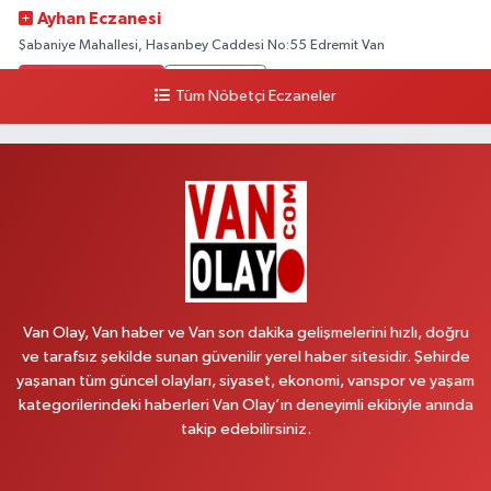
Ayhan Eczanesi
Şabaniye Mahallesi, Hasanbey Caddesi No:55 Edremit Van
0 (505) 636 94 65
Yol Tarifi Al
Tüm Nöbetçi Eczaneler
Baran Eczanesi
Şehit Jandarma Binbaşı Cesur Mahallesi, Vali Münir Karaloğlu Caddesi
No:6 D Çaldıran Van
0 (538) 376 47 15
Yol Tarifi Al
Vitamin Eczanesi
Vanyolu Mahallesi, Kara Yusuf Bey Caddesi No:99 B Erciş Van
Van Olay, Van haber ve Van son dakika gelişmelerini hızlı, doğru
0 (432) 351 02 96
Yol Tarifi Al
ve tarafsız şekilde sunan güvenilir yerel haber sitesidir. Şehirde
yaşanan tüm güncel olayları, siyaset, ekonomi, vanspor ve yaşam
Koç Eczanesi
kategorilerindeki haberleri Van Olay’ın deneyimli ekibiyle anında
Cumhuriyet Mahallesi, Konak Sokak No:6 Gürpınar Van
takip edebilirsiniz.
0 (530) 442 24 65
Yol Tarifi Al