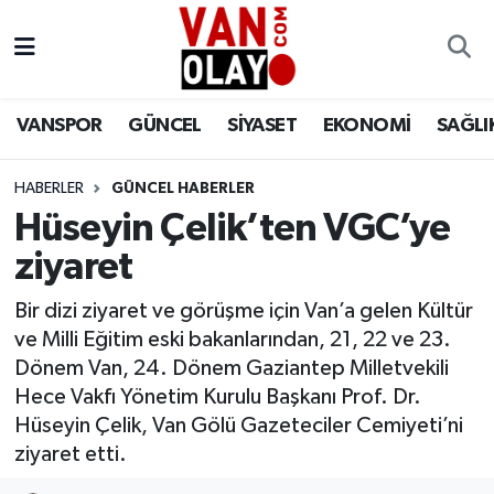
Vanspor
Van Nöbetçi Eczaneler
VANSPOR
GÜNCEL
SİYASET
EKONOMİ
SAĞLI
Güncel
Van Hava Durumu
HABERLER
GÜNCEL HABERLER
Siyaset
Van Namaz Vakitleri
Hüseyin Çelik’ten VGC’ye
Ekonomi
Van Trafik Yoğunluk Haritası
ziyaret
Sağlık
Süper Lig Puan Durumu ve Fikstür
Bir dizi ziyaret ve görüşme için Van’a gelen Kültür
ve Milli Eğitim eski bakanlarından, 21, 22 ve 23.
Eğitim
Tüm Manşetler
Dönem Van, 24. Dönem Gaziantep Milletvekili
Hece Vakfı Yönetim Kurulu Başkanı Prof. Dr.
Bilim & Teknoloji
Son Dakika Haberleri
Hüseyin Çelik, Van Gölü Gazeteciler Cemiyeti’ni
ziyaret etti.
Dünya
Haber Arşivi