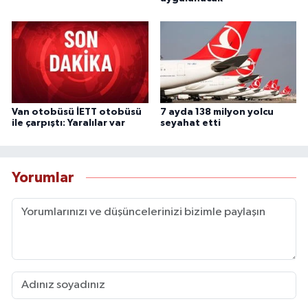
Van otobüsü İETT otobüsü
7 ayda 138 milyon yolcu
ile çarpıştı: Yaralılar var
seyahat etti
Yorumlar