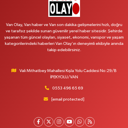
Emek Eczanesi
MAHMUDİYE MAH.ATATÜRK CAD.NO:17B
Van Olay, Van haber ve Van son dakika gelişmelerini hızlı, doğru
0 (531) 621 69 65
Yol Tarifi Al
ve tarafsız şekilde sunan güvenilir yerel haber sitesidir. Şehirde
yaşanan tüm güncel olayları, siyaset, ekonomi, vanspor ve yaşam
Onay Eczanesi
kategorilerindeki haberleri Van Olay’ın deneyimli ekibiyle anında
MERAŞEL FEVZİ ÇAKMAK CAD. KÜLTÜR SARAYI KIZILAY KAN MERKEZİ
takip edebilirsiniz.
KARŞISI DIŞ KAPI NO:25B
0 (432) 212 66 67
Yol Tarifi Al
Vali Mithatbey Mahallesi Kışla Yolu Caddesi No:29/B
Yenı Derman Eczanesi
İPEKYOLU/VAN
Hatuniye Mah. Özel Akdamar Hastanesi Karşısı Güven Evleri A.Blok No:7
Akdamar Hastanesi Acil yanı. İpekyolu. Hatuniye mahallesi terzioğlu, Eski
0553 496 65 69
ikinisan kedili kavşağı, 65100 Ipekyolu Van
[email protected]
0 (432) 216 14 84
Yol Tarifi Al
Hayat Eczanesi
Kışla Mah.Çınarlı Cad.1038 Sk.No:93 3-4