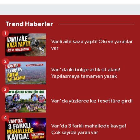
Trend Haberler
1
Vanlı aile kaza yaptı! Ölü ve yaralılar
var
2
Van'da iki bölge artık sit alanı!
Yapılaşmaya tamamen yasak
3
Van'da yüzlerce kız tesettüre girdi
4
Van’da 3 farklı mahallede kavga!
Çok sayıda yaralı var