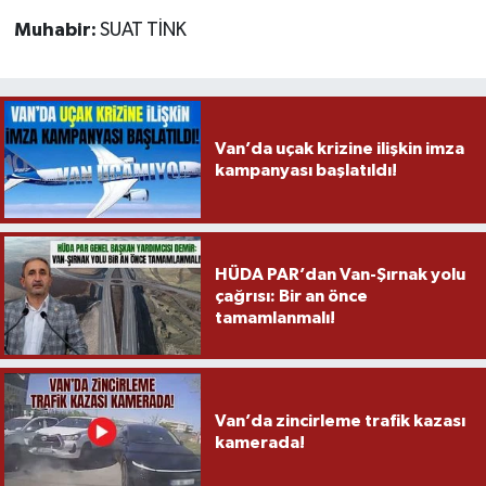
Muhabir:
SUAT TİNK
Van’da uçak krizine ilişkin imza
kampanyası başlatıldı!
HÜDA PAR’dan Van-Şırnak yolu
çağrısı: Bir an önce
tamamlanmalı!
Van’da zincirleme trafik kazası
kamerada!