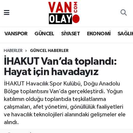
Vanspor
Van Nöbetçi Eczaneler
VANSPOR
GÜNCEL
SİYASET
EKONOMİ
SAĞLI
Güncel
Van Hava Durumu
HABERLER
GÜNCEL HABERLER
Siyaset
Van Namaz Vakitleri
İHAKUT Van’da toplandı:
Ekonomi
Van Trafik Yoğunluk Haritası
Hayat için havadayız
Sağlık
Süper Lig Puan Durumu ve Fikstür
İHAKUT Havacılık Spor Kulübü, Doğu Anadolu
Bölge toplantısını Van’da gerçekleştirdi. Yoğun
Eğitim
Tüm Manşetler
katılımın olduğu toplantıda teşkilatlanma
çalışmaları, afet yönetimi, gönüllülük faaliyetleri
Bilim & Teknoloji
Son Dakika Haberleri
ve havacılık teknolojileri alanındaki gelişmeler ele
alındı.
Dünya
Haber Arşivi