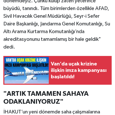
dönemdeyiz. Çünkü kulüp zaten yeterince
büyüdü, tanındı. Tüm birimlerden özellikle AFAD,
Sivil Havacılık Genel Müdürlüğü, Seyr-i Sefer
Daire Başkanlığı, Jandarma Genel Komutanlığı, Su
Altı Arama Kurtarma Komutanlığı’nda
akreditasyonunu tamamlamış bir hale geldik"
dedi.
Van’da uçak krizine
ilişkin imza kampanyası
başlatıldı!
"ARTIK TAMAMEN SAHAYA
ODAKLANIYORUZ"
İHAKUT’un yeni dönemde saha çalışmalarına