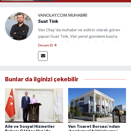
VANOLAY.COM MUHABIRI
Suat Tink
Van Olay’da muhabir ve editör olarak görev
yapan Suat Tink, Van yerel gündemi başta
olmak üzere bölgesel ve ulusal gelişmeleri
Devam Et
yakından takip etmektedir. İletişim Fakültesi
mezunu olan Tink, sahadan edindiği bilgilerle
doğruluk, tarafsızlık ve etik ilkeler
çerçevesinde güvenilir ve hızlı habercilik
anlayışını benimsemektedir.
Bunlar da ilginizi çekebilir
Aile ve Sosyal Hizmetler
Van Ticaret Borsası'ndan