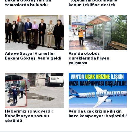
Bakanı Göktaş Van'da
'toplumsal bütünleşme'
temaslarda bulundu
kanun teklifine destek
Aile ve Sosyal Hizmetler
Van’da otobüs
Bakanı Göktaş, Van'a geldi
duraklarında hijyen
çalışması
Haberimiz sonuç verdi:
Van’da uçak krizine ilişkin
Kanalizasyon sorunu
imza kampanyası başlatıldı!
çözüldü