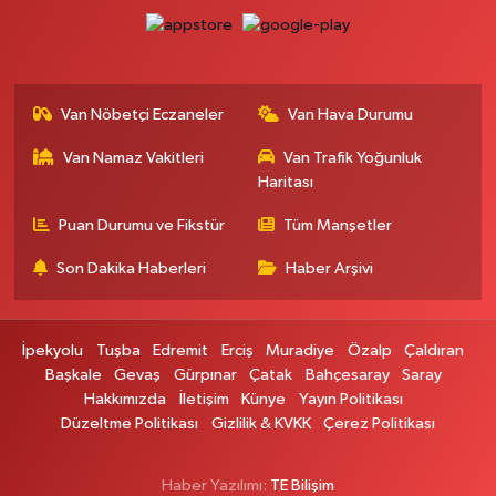
0 (432) 354 37 36
Yol Tarifi Al
Erdoğan Eczanesi
SEREFIYE MAHALLE URARTU SOKAK ESKİ İSTANBUL HAST. KRŞ. NO:6 B
Van Nöbetçi Eczaneler
Van Hava Durumu
0 (432) 215 82 65
Yol Tarifi Al
Van Namaz Vakitleri
Van Trafik Yoğunluk
Haritası
Derman Eczanesi
BAHÇELİEVLER MAH.MUSLİH GÖRENTAŞ BULVARI NO:57Çağdaş fırının
Puan Durumu ve Fikstür
Tüm Manşetler
karşısı
Son Dakika Haberleri
Haber Arşivi
0 (501) 322 00 65
Yol Tarifi Al
Yenı Sıfa Eczanesi
İpekyolu
Tuşba
Edremit
Erciş
Muradiye
Özalp
Çaldıran
VANYOLU CADDESİ NO:42
Başkale
Gevaş
Gürpınar
Çatak
Bahçesaray
Saray
0 (532) 689 22 50
Yol Tarifi Al
Hakkımızda
İletişim
Künye
Yayın Politikası
Düzeltme Politikası
Gizlilik & KVKK
Çerez Politikası
Doğa Eczanesi
YENİŞEHİR MAH.HASTANE CAD.DIŞ KAPI NO:37
Haber Yazılımı:
TE Bilişim