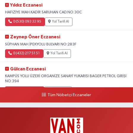
Yıldız Eczanesi
HAFIZİYE MAH.KADİR SARUHAN CAD.NO:30C
0 (530) 093 32 95
Yol Tarifi Al
Zeynep Öner Eczanesi
SÜPHAN MAH.İPEKYOLU BULVARI NO:283F
0 (432) 217 51 51
Yol Tarifi Al
Gülcan Eczanesi
KAMPÜS YOLU ÜZERİ ORGANİZE SANAYİ YUKARISI BAGER PETROL GİRİŞİ
NO:394
0 (533) 348 25 87
Yol Tarifi Al
Tüm Nöbetçi Eczaneler
Lütfiye Hanım Eczanesi
BAHÇİVAN MAH.15 TEMMUZ ŞEHİTLERİ CAD.NO:36B ÖZEL LOKMAN
HEKİM HASTANESİ ACİL KARŞISI
0 (501) 048 96 88
Yol Tarifi Al