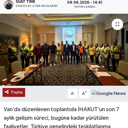
SUAT TINK
09.06.2026 - 14:41
VANOLAY.COM MUHABIRI
YAYINLANMA
RESMİ İLANLAR
Paylaş
-
+
A
A
Van’da düzenlenen toplantıda İHAKUT’un son 7
aylık gelişim süreci, bugüne kadar yürütülen
faaliyetler, Türkiye genelindeki teşkilatlanma