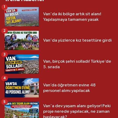
1
Van'da iki bölge artık sit alanı!
Yapılaşmaya tamamen yasak
2
Van'da yüzlerce kız tesettüre girdi
3
Van, birçok şehri solladı! Türkiye’de
5. sırada
4
Van’da öğretmen evine 48
personel alımı yapılacak
5
Van'a dev yaşam alanı geliyor! Peki
proje nerede yapılacak, ne zaman
başlayacak?