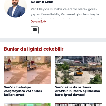
Kasım Keklik
Van Olay’da muhabir ve editör olarak görev
yapan Kasım Keklik, Van yerel gündemi başta
olmak üzere bölgesel gelişmeleri sahadan
Devam Et
takip etmektedir. Saha haberciliğindeki
deneyimiyle hızlı ve doğru haber üretimine
odaklanan Keklik, tarafsızlık ve etik gazetecilik
ilkeleri doğrultusunda güvenilir içerikler
sunmaktadır.
Bunlar da ilginizi çekebilir
Van’da belediye
Van’daki eski orduevi
çalışmayınca vatandaş
arazisinin imara açılmasına
kolları sıvadı
karşı iptal davası!