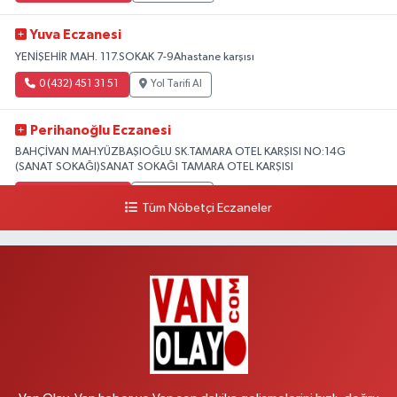
Yuva Eczanesi
YENİŞEHİR MAH. 117.SOKAK 7-9Ahastane karşısı
0 (432) 451 31 51
Yol Tarifi Al
Perihanoğlu Eczanesi
BAHÇİVAN MAH.YÜZBAŞIOĞLU SK.TAMARA OTEL KARŞISI NO:14G
(SANAT SOKAĞI)SANAT SOKAĞI TAMARA OTEL KARŞISI
0 (432) 216 24 25
Yol Tarifi Al
Tüm Nöbetçi Eczaneler
Aydın Eczanesi
Recep Tayyip Erdoğan Mah.Azerbaycan Cad.104 B
0 (538) 861 36 16
Yol Tarifi Al
Arjin Eczanesi
BEYAZIT MAH.ZEYLAN CADDESİ OKYANUS GİYİM YANI NO:1
0 (535) 014 85 70
Yol Tarifi Al