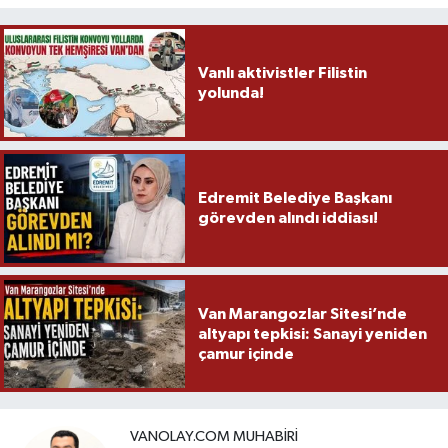
Vanlı aktivistler Filistin
yolunda!
Edremit Belediye Başkanı
görevden alındı iddiası!
Van Marangozlar Sitesi’nde
altyapı tepkisi: Sanayi yeniden
çamur içinde
VANOLAY.COM MUHABIRI