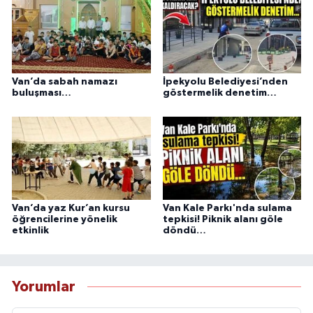
Van’da sabah namazı
İpekyolu Belediyesi’nden
buluşması…
göstermelik denetim…
Van’da yaz Kur’an kursu
Van Kale Parkı'nda sulama
öğrencilerine yönelik
tepkisi! Piknik alanı göle
etkinlik
döndü…
Yorumlar