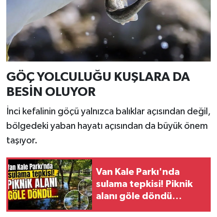
GÖÇ YOLCULUĞU KUŞLARA DA
BESİN OLUYOR
İnci kefalinin göçü yalnızca balıklar açısından değil,
bölgedeki yaban hayatı açısından da büyük önem
taşıyor.
Van Kale Parkı'nda
sulama tepkisi! Piknik
alanı göle döndü…