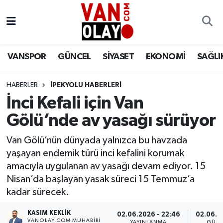
Vanspor
Van Nöbetçi Eczaneler
VANSPOR
GÜNCEL
SİYASET
EKONOMİ
SAĞLI
Güncel
Van Hava Durumu
HABERLER
İPEKYOLU HABERLERİ
Siyaset
Van Namaz Vakitleri
İnci Kefali için Van
Ekonomi
Van Trafik Yoğunluk Haritası
Gölü’nde av yasağı sürüyor
Sağlık
Süper Lig Puan Durumu ve Fikstür
Van Gölü’nün dünyada yalnızca bu havzada
yaşayan endemik türü inci kefalini korumak
Eğitim
Tüm Manşetler
amacıyla uygulanan av yasağı devam ediyor. 15
Nisan’da başlayan yasak süreci 15 Temmuz’a
Bilim & Teknoloji
Son Dakika Haberleri
kadar sürecek.
KASIM KEKLIK
Dünya
Haber Arşivi
02.06.2026 - 22:46
02.06.2
VANOLAY.COM MUHABIRI
YAYINLANMA
GÜNC