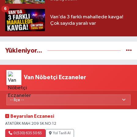
6
Van’da 3 farklı mahallede kavga!
Çok sayıda yaralı var
Yükleniyor...
Van Nöbetçi Eczaneler
Beyarslan Eczanesi
ATATÜRK MAH.209 SK.NO:12
0 (530) 635 50 65
Yol Tarifi Al