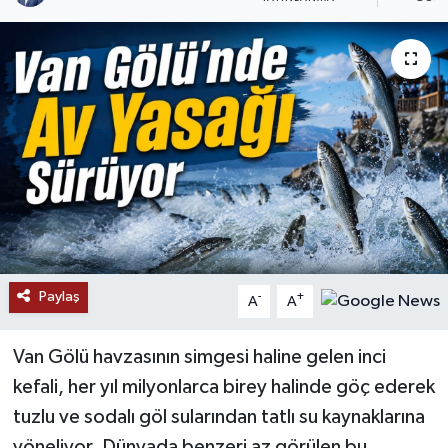
RESMİ İLANLAR
Paylaş
-
+
A
A
Van Gölü havzasının simgesi haline gelen inci
kefali, her yıl milyonlarca birey halinde göç ederek
tuzlu ve sodalı göl sularından tatlı su kaynaklarına
yöneliyor. Dünyada benzeri az görülen bu