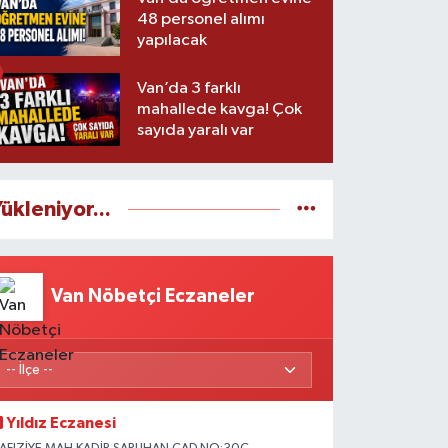
48 personel alımı
yapılacak
Van’da 3 farklı
mahallede kavga! Çok
sayıda yaralı var
ükleniyor...
Van Nöbetçi Eczaneler
Yıldız Eczanesi