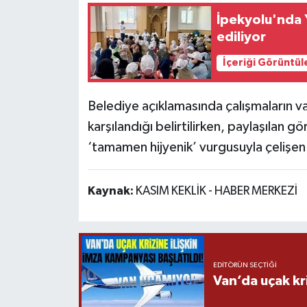
İpekyolu'nda Y
ediliyor
İçeriği Görüntül
Belediye açıklamasında çalışmaların 
karşılandığı belirtilirken, paylaşılan 
‘tamamen hijyenik’ vurgusuyla çelişen
Kaynak:
KASIM KEKLİK - HABER MERKEZİ
EDITÖRÜN SEÇTIĞI
Van’da uçak kri