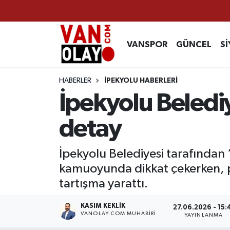
Vanspor
Van Nöbetçi Eczaneler
VANSPOR
GÜNCEL
Sİ
Güncel
Van Hava Durumu
HABERLER
İPEKYOLU HABERLERİ
Siyaset
Van Namaz Vakitleri
İpekyolu Beledi
Ekonomi
Van Trafik Yoğunluk Haritası
detay
Sağlık
Süper Lig Puan Durumu ve Fikstür
İpekyolu Belediyesi tarafından ‘P
kamuoyunda dikkat çekerken, p
Eğitim
Tüm Manşetler
tartışma yarattı.
Bilim & Teknoloji
Son Dakika Haberleri
KASIM KEKLIK
27.06.2026 - 15:
VANOLAY.COM MUHABIRI
YAYINLANMA
Dünya
Haber Arşivi