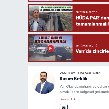
EDITÖRÜN SEÇTIĞI
HÜDA PAR’dan V
tamamlanmalı!
EDITÖRÜN SEÇTIĞI
Van’da zincirl
VANOLAY.COM MUHABIRI
Kasım Keklik
Van Olay’da muhabir ve editör 
olmak üzere bölgesel gelişmele
deneyimiyle hızlı ve doğru haber
Devam Et
ilkeleri doğrultusunda güvenilir