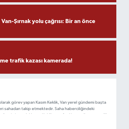
M
an-Şırnak yolu çağrısı: Bir an önce
M
K
eme trafik kazası kamerada!
H
E
H
6
olarak görev yapan Kasım Keklik, Van yerel gündemi başta
ri sahadan takip etmektedir. Saha haberciliğindeki
 üretimine odaklanan Keklik, tarafsızlık ve etik gazetecilik
K
 içerikler sunmaktadır.