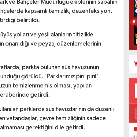
ark ve Bahçeler Müdürlüğü ekiplerinin sabahın
ahçelerde kapsamlı temizlik, dezenfeksiyon,
rdiği belirtildi.
6
ş yolları ve yeşil alanların titizlikle
nın onarıldığı ve peyzaj düzenlemelerinin
Y
raflarda, parkta bulunan süs havuzunun
nduğu görüldü. ‘Parklarımız pırıl pırıl’
vuzun temizlenmemiş olması, yapılan
 beraberinde getirdi.
llanılan parklarda süs havuzlarının da düzenli
en vatandaşlar, çevre temizliğinin sadece
ı kalmaması gerektiğini dile getirdi.