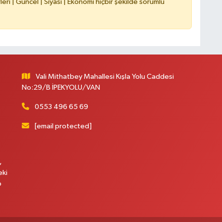
ri | Güncel | Siyasi | Ekonomi hiçbir şekilde sorumlu
Vali Mithatbey Mahallesi Kışla Yolu Caddesi
No:29/B İPEKYOLU/VAN
0553 496 65 69
[email protected]
,
eki
p