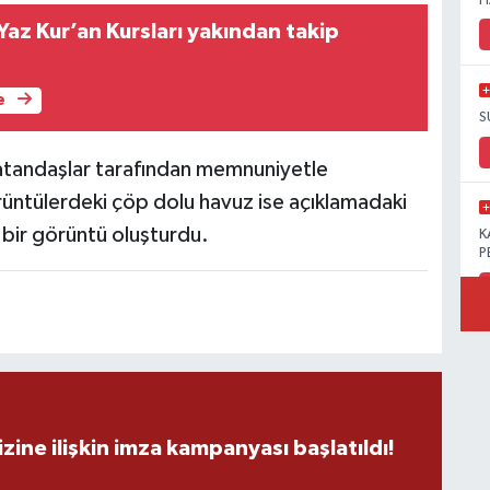
H
az Kur’an Kursları yakından takip
e
S
vatandaşlar tarafından memnuniyetle
görüntülerdeki çöp dolu havuz ise açıklamadaki
 bir görüntü oluşturdu.
K
P
B
Ö
zine ilişkin imza kampanyası başlatıldı!