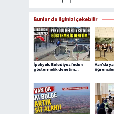
Bunlar da ilginizi çekebilir
İpekyolu Belediyesi’nden
Van’da ya
göstermelik denetim…
öğrenciler