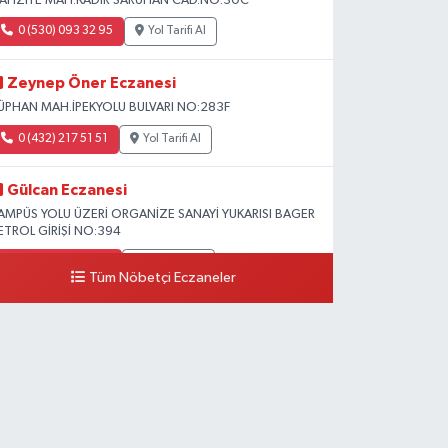
AFIZİYE MAH.KADİR SARUHAN CAD.NO:30C
0 (530) 093 32 95
Yol Tarifi Al
Zeynep Öner Eczanesi
ÜPHAN MAH.İPEKYOLU BULVARI NO:283F
0 (432) 217 51 51
Yol Tarifi Al
Gülcan Eczanesi
AMPÜS YOLU ÜZERİ ORGANİZE SANAYİ YUKARISI BAGER
ETROL GİRİŞİ NO:394
0 (533) 348 25 87
Yol Tarifi Al
Tüm Nöbetçi Eczaneler
Lütfiye Hanım Eczanesi
AHÇİVAN MAH.15 TEMMUZ ŞEHİTLERİ CAD.NO:36B
ZEL LOKMAN HEKİM HASTANESİ ACİL KARŞISI
0 (501) 048 96 88
Yol Tarifi Al
Emek Eczanesi