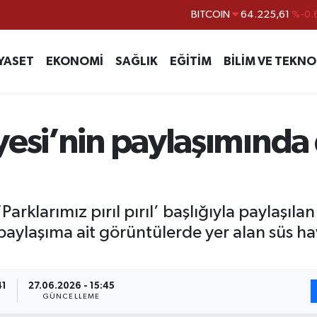
BITCOIN
64.225,61
%-0.
DOLAR
47,7143
%0.
EURO
55,0317
%-0.
YASET
EKONOMİ
SAĞLIK
EĞİTİM
BİLİM VE TEKNO
STERLİN
64,2463
%0.
GRAM ALTIN
6510.40
%0.
BİST100
13.799
%
yesi’nin paylaşımında
arklarımız pırıl pırıl’ başlığıyla paylaşılan
aylaşıma ait görüntülerde yer alan süs h
41
27.06.2026 - 15:45
GÜNCELLEME