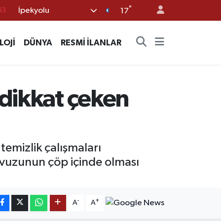
63
°
İpekyolu
17
16
02
LOJİ
DÜNYA
RESMİ İLANLAR
07
45
70
 dikkat çeken
 temizlik çalışmaları
avuzunun çöp içinde olması
-
+
A
A