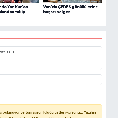
nda Yaz Kur’an
Van’da ÇEDES gönüllülerine
akından takip
başarı belgesi
C
A
A
N
ş bulunuyor ve tüm sorumluluğu üstleniyorsunuz. Yazılan