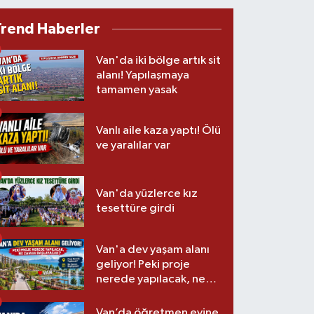
Trend Haberler
Van'da iki bölge artık sit
alanı! Yapılaşmaya
tamamen yasak
Vanlı aile kaza yaptı! Ölü
ve yaralılar var
Van'da yüzlerce kız
tesettüre girdi
Van'a dev yaşam alanı
geliyor! Peki proje
nerede yapılacak, ne
zaman başlayacak?
Van’da öğretmen evine