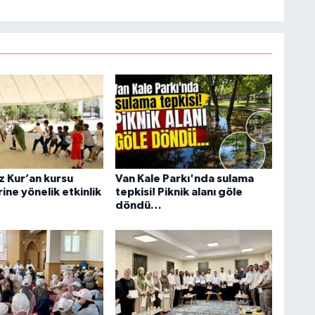
S
K
B
N
z Kur’an kursu
Van Kale Parkı'nda sulama
ine yönelik etkinlik
tepkisi! Piknik alanı göle
döndü…
V
Y