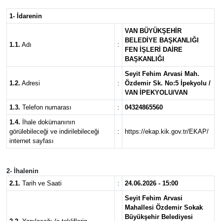
1- İdarenin
RESMİ İLANLAR
VAN BÜYÜKŞEHİR
BELEDİYE BAŞKANLIĞI
1.1.
Adı
:
FEN İŞLERİ DAİRE
BAŞKANLIĞI
Seyit Fehim Arvasi Mah.
1.2.
Adresi
:
Özdemir Sk. No:5 İpekyolu /
VAN İPEKYOLU/VAN
1.3.
Telefon numarası
:
04324865560
1.4.
İhale dokümanının
görülebileceği ve indirilebileceği
:
https://ekap.kik.gov.tr/EKAP/
internet sayfası
2- İhalenin
2.1.
Tarih ve Saati
:
24.06.2026 - 15:00
Seyit Fehim Arvasi
Mahallesi Özdemir Sokak
Büyükşehir Belediyesi