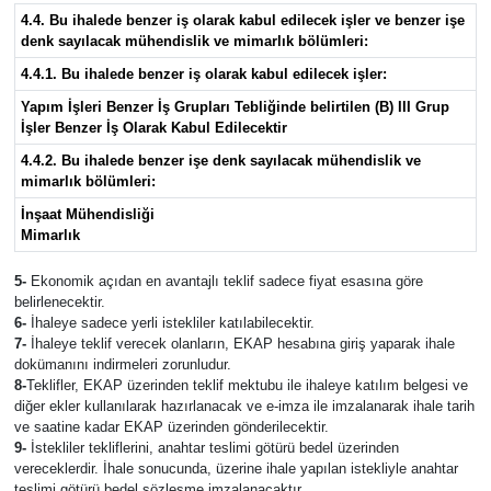
4.4. Bu ihalede benzer iş olarak kabul edilecek işler ve benzer işe
denk sayılacak mühendislik ve mimarlık bölümleri:
4.4.1. Bu ihalede benzer iş olarak kabul edilecek işler:
Yapım İşleri Benzer İş Grupları Tebliğinde belirtilen (B) III Grup
İşler Benzer İş Olarak Kabul Edilecektir
4.4.2. Bu ihalede benzer işe denk sayılacak mühendislik ve
mimarlık bölümleri:
İnşaat Mühendisliği
Mimarlık
5-
Ekonomik açıdan en avantajlı teklif sadece fiyat esasına göre
belirlenecektir.
6-
İhaleye sadece yerli istekliler katılabilecektir.
7-
İhaleye teklif verecek olanların, EKAP hesabına giriş yaparak ihale
dokümanını indirmeleri zorunludur.
8-
Teklifler, EKAP üzerinden teklif mektubu ile ihaleye katılım belgesi ve
diğer ekler kullanılarak hazırlanacak ve e-imza ile imzalanarak ihale tarih
ve saatine kadar EKAP üzerinden gönderilecektir.
9-
İstekliler tekliflerini, anahtar teslimi götürü bedel üzerinden
vereceklerdir. İhale sonucunda, üzerine ihale yapılan istekliyle anahtar
teslimi götürü bedel sözleşme imzalanacaktır.