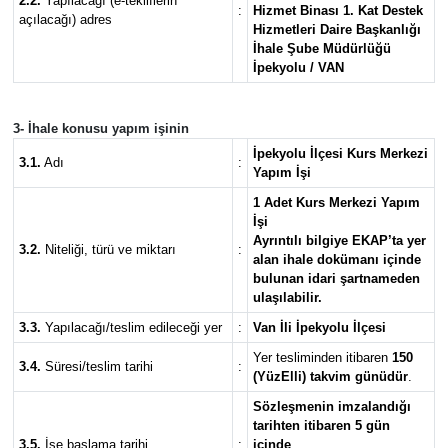
2.2.
Yapılacağı (e-tekliflerin
:
Hizmet Binası 1. Kat Destek
açılacağı) adres
Hizmetleri Daire Başkanlığı
İhale Şube Müdürlüğü
İpekyolu / VAN
3- İhale konusu yapım işinin
İpekyolu İlçesi Kurs Merkezi
3.1.
Adı
:
Yapım İşi
1 Adet Kurs Merkezi Yapım
İşi
Ayrıntılı bilgiye EKAP’ta yer
3.2.
Niteliği, türü ve miktarı
:
alan ihale dokümanı içinde
bulunan idari şartnameden
ulaşılabilir.
3.3.
Yapılacağı/teslim edileceği yer
:
Van İli İpekyolu İlçesi
Yer tesliminden itibaren
150
3.4.
Süresi/teslim tarihi
:
(YüzElli) takvim günüdür
.
Sözleşmenin imzalandığı
tarihten itibaren 5 gün
3.5.
İşe başlama tarihi
:
içinde