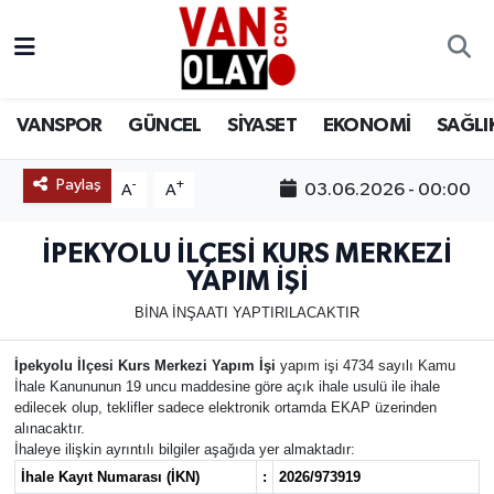
Vanspor
Van Nöbetçi Eczaneler
VANSPOR
GÜNCEL
SİYASET
EKONOMİ
SAĞLI
Güncel
Van Hava Durumu
Paylaş
-
+
03.06.2026 - 00:00
A
A
Siyaset
Van Namaz Vakitleri
İPEKYOLU İLÇESİ KURS MERKEZİ
Ekonomi
Van Trafik Yoğunluk Haritası
YAPIM İŞİ
Sağlık
Süper Lig Puan Durumu ve Fikstür
BİNA İNŞAATI YAPTIRILACAKTIR
Eğitim
Tüm Manşetler
İpekyolu İlçesi Kurs Merkezi Yapım İşi
yapım işi 4734 sayılı Kamu
İhale Kanununun 19 uncu maddesine göre açık ihale usulü ile ihale
edilecek olup, teklifler sadece elektronik ortamda EKAP üzerinden
Bilim & Teknoloji
Son Dakika Haberleri
alınacaktır.
İhaleye ilişkin ayrıntılı bilgiler aşağıda yer almaktadır:
Dünya
Haber Arşivi
İhale Kayıt Numarası (İKN)
:
2026/973919