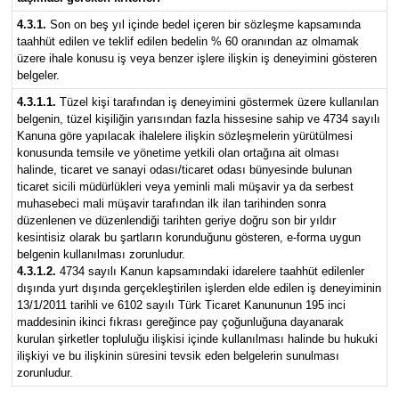
4.3.1.
Son on beş yıl içinde bedel içeren bir sözleşme kapsamında
taahhüt edilen ve teklif edilen bedelin % 60 oranından az olmamak
üzere ihale konusu iş veya benzer işlere ilişkin iş deneyimini gösteren
belgeler.
4.3.1.1.
Tüzel kişi tarafından iş deneyimini göstermek üzere kullanılan
belgenin, tüzel kişiliğin yarısından fazla hissesine sahip ve 4734 sayılı
Kanuna göre yapılacak ihalelere ilişkin sözleşmelerin yürütülmesi
konusunda temsile ve yönetime yetkili olan ortağına ait olması
halinde, ticaret ve sanayi odası/ticaret odası bünyesinde bulunan
ticaret sicili müdürlükleri veya yeminli mali müşavir ya da serbest
muhasebeci mali müşavir tarafından ilk ilan tarihinden sonra
düzenlenen ve düzenlendiği tarihten geriye doğru son bir yıldır
kesintisiz olarak bu şartların korunduğunu gösteren, e-forma uygun
belgenin kullanılması zorunludur.
4.3.1.2.
4734 sayılı Kanun kapsamındaki idarelere taahhüt edilenler
dışında yurt dışında gerçekleştirilen işlerden elde edilen iş deneyiminin
13/1/2011 tarihli ve 6102 sayılı Türk Ticaret Kanununun 195 inci
maddesinin ikinci fıkrası gereğince pay çoğunluğuna dayanarak
kurulan şirketler topluluğu ilişkisi içinde kullanılması halinde bu hukuki
ilişkiyi ve bu ilişkinin süresini tevsik eden belgelerin sunulması
zorunludur.