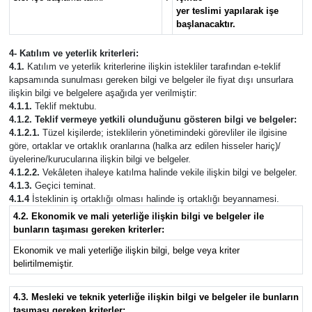
yer teslimi yapılarak işe
başlanacaktır.
4- Katılım ve yeterlik kriterleri:
4.1.
Katılım ve yeterlik kriterlerine ilişkin istekliler tarafından e-teklif
kapsamında sunulması gereken bilgi ve belgeler ile fiyat dışı unsurlara
ilişkin bilgi ve belgelere aşağıda yer verilmiştir:
4.1.1.
Teklif mektubu.
4.1.2. Teklif vermeye yetkili olunduğunu gösteren bilgi ve belgeler:
4.1.2.1.
Tüzel kişilerde; isteklilerin yönetimindeki görevliler ile ilgisine
göre, ortaklar ve ortaklık oranlarına (halka arz edilen hisseler hariç)/
üyelerine/kurucularına ilişkin bilgi ve belgeler.
4.1.2.2.
Vekâleten ihaleye katılma halinde vekile ilişkin bilgi ve belgeler.
4.1.3.
Geçici teminat.
4.1.4
İsteklinin iş ortaklığı olması halinde iş ortaklığı beyannamesi.
4.2. Ekonomik ve mali yeterliğe ilişkin bilgi ve belgeler ile
bunların taşıması gereken kriterler:
Ekonomik ve mali yeterliğe ilişkin bilgi, belge veya kriter
belirtilmemiştir.
4.3. Mesleki ve teknik yeterliğe ilişkin bilgi ve belgeler ile bunların
taşıması gereken kriterler: