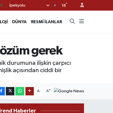
°
66
İpekyolu
18
05
LOJİ
DÜNYA
RESMİ İLANLAR
18
22
54
, çözüm gerek
%0
ik durumuna ilişkin çarpıcı
şlik açısından ciddi bir
-
+
A
A
Trend Haberler