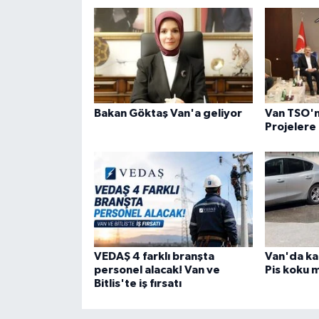
Bakan Göktaş Van'a geliyor
Van TSO'
Projelere
VEDAŞ 4 farklı branşta
Van'da ka
personel alacak! Van ve
Pis koku m
Bitlis'te iş fırsatı