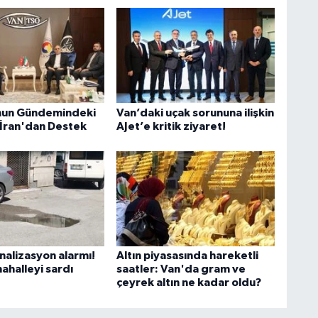
A
nun Gündemindeki
Van’daki uçak sorununa ilişkin
 İran'dan Destek
AJet’e kritik ziyaret!
C
H
U
nalizasyon alarmı!
Altın piyasasında hareketli
ahalleyi sardı
saatler: Van'da gram ve
çeyrek altın ne kadar oldu?
H