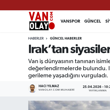
Vanspor
Van Nöbetçi Eczaneler
VANSPOR
GÜNCEL
Sİ
Güncel
Van Hava Durumu
HABERLER
GÜNCEL HABERLER
Siyaset
Van Namaz Vakitleri
Irak’tan siyasil
Ekonomi
Van Trafik Yoğunluk Haritası
Van iş dünyasının tanınan isiml
değerlendirmelerde bulundu. Ira
Sağlık
Süper Lig Puan Durumu ve Fikstür
gerileme yaşadığını vurguladı.
Eğitim
Tüm Manşetler
HACI YILMAZ
25.04.2026 - 10:
VANOLAY.COM MUHABIRI
YAYINLANMA
Bilim & Teknoloji
Son Dakika Haberleri
Dünya
Haber Arşivi