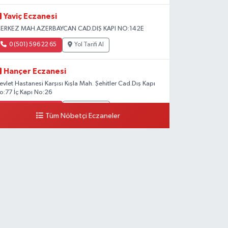
Yaviç Eczanesi
ERKEZ MAH.AZERBAYCAN CAD.DIŞ KAPI NO:142E
0 (501) 596 22 65
Yol Tarifi Al
Hançer Eczanesi
evlet Hastanesi Karşısı Kışla Mah. Şehitler Cad.Dış Kapı
o:77 İç Kapı No:26
0 (543) 204 39 32
Yol Tarifi Al
Tüm Nöbetçi Eczaneler
Hilal Eczanesi
STASYON MAH.MEHMETPAŞA CAD.NO:44 1
0 (552) 876 65 00
Yol Tarifi Al
Peker Eczanesi
ZEL AKDAMAR HASTANESİ KARŞISI HATUNİYE
AH.ASMİN SK.NO:11
0 (535) 230 06 50
Yol Tarifi Al