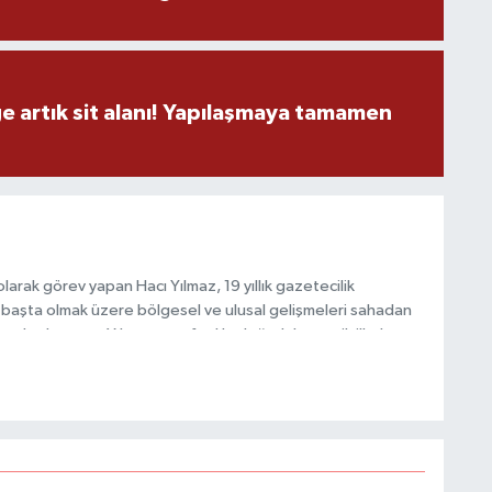
M
ge artık sit alanı! Yapılaşmaya tamamen
Y
arak görev yapan Hacı Yılmaz, 19 yıllık gazetecilik
başta olmak üzere bölgesel ve ulusal gelişmeleri sahadan
S
e katkı sunan Yılmaz, tarafsızlık, doğruluk ve etik ilkeler
O
e kamuoyunu güvenilir kaynaklara dayalı olarak
M
M