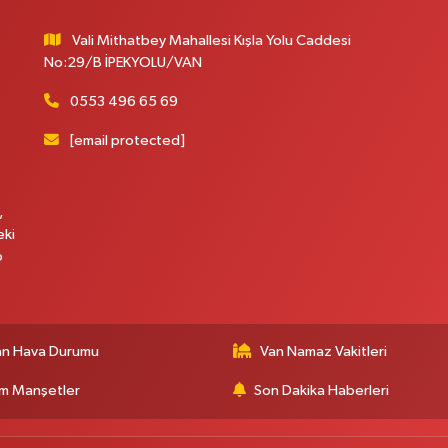
Vali Mithatbey Mahallesi Kışla Yolu Caddesi
No:29/B İPEKYOLU/VAN
0553 496 65 69
[email protected]
,
eki
p
an Hava Durumu
Van Namaz Vakitleri
m Manşetler
Son Dakika Haberleri