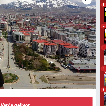
1
2
3
4
5
Van'a geliyor