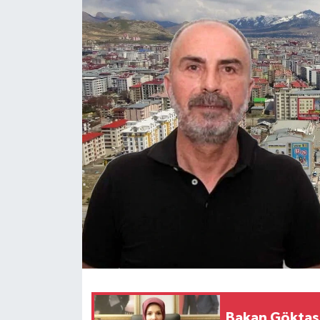
RESMİ İLANLAR
Bakan Göktaş 