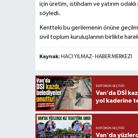
için üretim, istihdam ve yatırım odaklı 
söyledi.
Kentteki bu gerilemenin önüne geçilme
sivil toplum kuruluşlarının birlikte har
Kaynak:
HACI YILMAZ- HABER MERKEZİ
EDITÖRÜN SEÇTIĞI
Van’da DSİ kaz
yol kaderine te
EDITÖRÜN SEÇTIĞI
Van'da yüzlerc