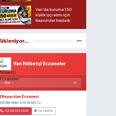
Van’da kuruma 150
kişilik işçi alımı için
başvurular başladı
ükleniyor...
Van Nöbetçi Eczaneler
Beyarslan Eczanesi
TATÜRK MAH.209 SK.NO:12
0 (530) 635 50 65
Yol Tarifi Al