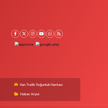
Van Trafik Yoğunluk Haritası
Haber Arşivi