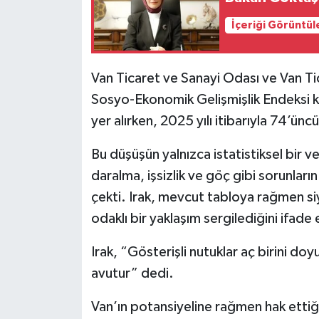
İçeriği Görüntül
Van Ticaret ve Sanayi Odası ve Van Tic
Sosyo-Ekonomik Gelişmişlik Endeksi k
yer alırken, 2025 yılı itibarıyla 74’ünc
Bu düşüşün yalnızca istatistiksel bir v
daralma, işsizlik ve göç gibi sorunlar
çekti. Irak, mevcut tabloya rağmen si
odaklı bir yaklaşım sergilediğini ifade 
Irak, “Gösterişli nutuklar aç birini d
avutur” dedi.
Van’ın potansiyeline rağmen hak ettiğ