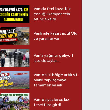
Van’da feci kaza: Kız
çocuğu kamyonetin
altında kaldı
Vanlı aile kaza yaptı! Ölü
ve yaralılar var
Van’a yağmur geliyor!
İşte detaylar...
Van'da iki bölge artık sit
alanı! Yapılaşmaya
tamamen yasak
Van'da yüzlerce kız
tesettüre girdi