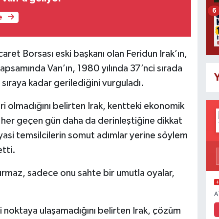
6
e
aret Borsası eski başkanı olan Feridun Irak’ın,
apsamında Van’ın, 1980 yılında 37’nci sırada
Y
ü sıraya kadar gerilediğini vurguladı.
eri olmadığını belirten Irak, kentteki ekonomik
ın her geçen gün daha da derinleştiğine dikkat
yasi temsilcilerin somut adımlar yerine söylem
etti.
oyurmaz, sadece onu sahte bir umutla oyalar,
A
i noktaya ulaşamadığını belirten Irak, çözüm