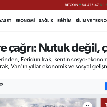
BITCOIN
64.475,47
%0.
DOLAR
47,5971
%0.
YASET
EKONOMİ
SAĞLIK
EĞİTİM
BİLİM VE TEKNO
EURO
55,1336
%0.
STERLİN
64,2534
%0.
GRAM ALTIN
6527.85
%0.
ere çağrı: Nutuk değil
BİST100
13.703
erinden, Feridun Irak, kentin sosyo-ekonom
k, Van’ın yıllar ekonomik ve sosyal gelişmi
25