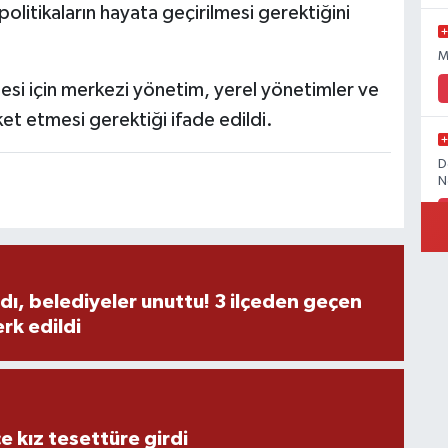
politikaların hayata geçirilmesi gerektiğini
M
si için merkezi yönetim, yerel yönetimler ve
eket etmesi gerektiği ifade edildi.
D
N
İ
dı, belediyeler unuttu! 3 ilçeden geçen
rk edildi
Ö
M
e kız tesettüre girdi