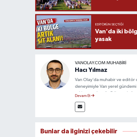
EDITÖRÜN SEÇTIĞI
Van'da iki böl
yasak
VANOLAY.COM MUHABIRI
Hacı Yılmaz
Van Olay’da muhabir ve editör ol
deneyimiyle Van yerel gündemi 
takip etmektedir. Editoryal sürec
Devam Et
çerçevesinde ürettiği haberlerl
bilgilendirmektedir.
Bunlar da ilginizi çekebilir