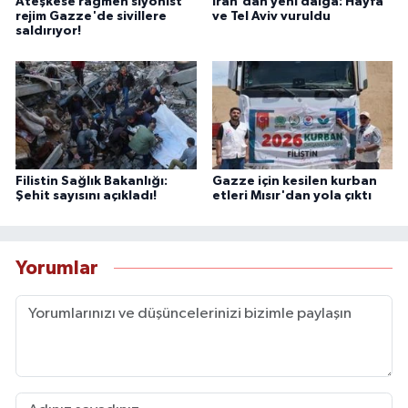
Ateşkese rağmen siyonist
İran'dan yeni dalga: Hayfa
rejim Gazze'de sivillere
ve Tel Aviv vuruldu
saldırıyor!
Filistin Sağlık Bakanlığı:
Gazze için kesilen kurban
Şehit sayısını açıkladı!
etleri Mısır'dan yola çıktı
Yorumlar