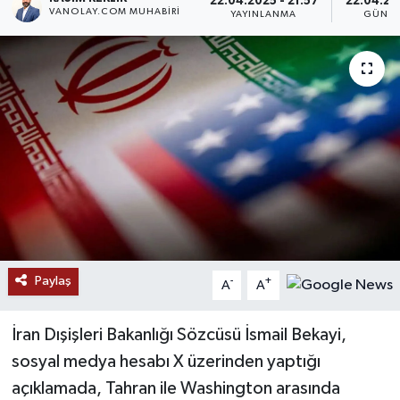
22.04.2025 - 21:57
22.04.202
VANOLAY.COM MUHABIRI
YAYINLANMA
GÜNCE
RESMİ İLANLAR
Paylaş
-
+
A
A
İran Dışişleri Bakanlığı Sözcüsü İsmail Bekayi,
sosyal medya hesabı X üzerinden yaptığı
açıklamada, Tahran ile Washington arasında