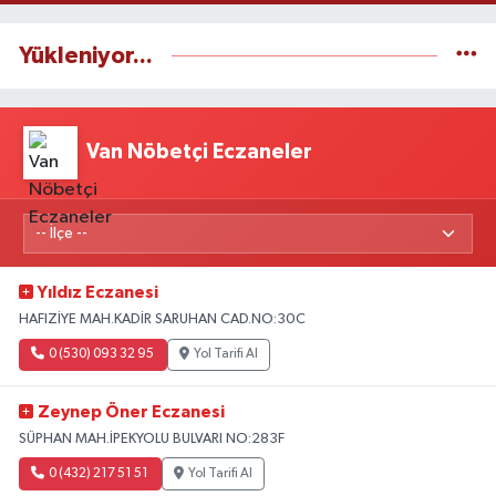
Yükleniyor...
Van Nöbetçi Eczaneler
Yıldız Eczanesi
HAFIZİYE MAH.KADİR SARUHAN CAD.NO:30C
0 (530) 093 32 95
Yol Tarifi Al
Zeynep Öner Eczanesi
SÜPHAN MAH.İPEKYOLU BULVARI NO:283F
0 (432) 217 51 51
Yol Tarifi Al