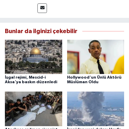
takip etmektedir. Saha haberciliğindeki
deneyimiyle hızlı ve doğru haber üretimine
odaklanan Keklik, tarafsızlık ve etik gazetecilik
ilkeleri doğrultusunda güvenilir içerikler
sunmaktadır.
Bunlar da ilginizi çekebilir
İşgal rejimi, Mescid-i
Hollywood'un Ünlü Aktörü
Aksa'ya baskın düzenledi
Müslüman Oldu