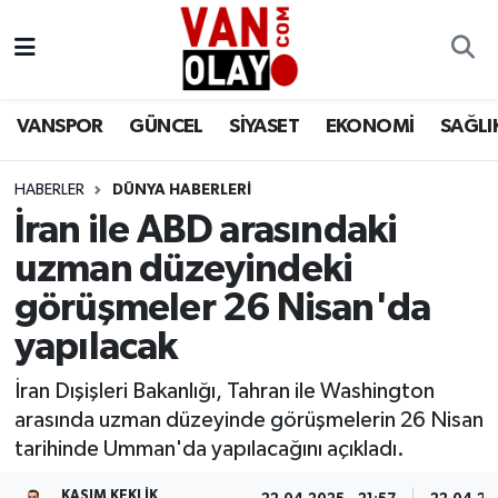
Vanspor
Van Nöbetçi Eczaneler
VANSPOR
GÜNCEL
SİYASET
EKONOMİ
SAĞLI
Güncel
Van Hava Durumu
HABERLER
DÜNYA HABERLERİ
Siyaset
Van Namaz Vakitleri
İran ile ABD arasındaki
Ekonomi
Van Trafik Yoğunluk Haritası
uzman düzeyindeki
görüşmeler 26 Nisan'da
Sağlık
Süper Lig Puan Durumu ve Fikstür
yapılacak
Eğitim
Tüm Manşetler
İran Dışişleri Bakanlığı, Tahran ile Washington
arasında uzman düzeyinde görüşmelerin 26 Nisan
Bilim & Teknoloji
Son Dakika Haberleri
tarihinde Umman'da yapılacağını açıkladı.
Dünya
Haber Arşivi
KASIM KEKLIK