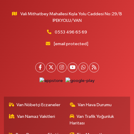
0 (432) 212 66 67
Yol Tarifi Al
Vali Mithatbey Mahallesi Kışla Yolu Caddesi No:29/B
Yenı Derman Eczanesi
İPEKYOLU/VAN
Hatuniye Mah. Özel Akdamar Hastanesi Karşısı Güven Evleri A.Blok No:7
Akdamar Hastanesi Acil yanı. İpekyolu. Hatuniye mahallesi terzioğlu, Eski
0553 496 65 69
ikinisan kedili kavşağı, 65100 Ipekyolu Van
[email protected]
0 (432) 216 14 84
Yol Tarifi Al
Hayat Eczanesi
Kışla Mah.Çınarlı Cad.1038 Sk.No:93 3-4
0 (432) 354 37 36
Yol Tarifi Al
Erdoğan Eczanesi
SEREFIYE MAHALLE URARTU SOKAK ESKİ İSTANBUL HAST. KRŞ. NO:6 B
Van Nöbetçi Eczaneler
Van Hava Durumu
0 (432) 215 82 65
Yol Tarifi Al
Van Namaz Vakitleri
Van Trafik Yoğunluk
Haritası
Derman Eczanesi
BAHÇELİEVLER MAH.MUSLİH GÖRENTAŞ BULVARI NO:57Çağdaş fırının