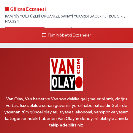
Gülcan Eczanesi
KAMPÜS YOLU ÜZERİ ORGANİZE SANAYİ YUKARISI BAGER PETROL GİRİŞİ
NO:394
0 (533) 348 25 87
Yol Tarifi Al
Tüm Nöbetçi Eczaneler
Lütfiye Hanım Eczanesi
BAHÇİVAN MAH.15 TEMMUZ ŞEHİTLERİ CAD.NO:36B ÖZEL LOKMAN
HEKİM HASTANESİ ACİL KARŞISI
0 (501) 048 96 88
Yol Tarifi Al
Emek Eczanesi
MAHMUDİYE MAH.ATATÜRK CAD.NO:17B
Van Olay, Van haber ve Van son dakika gelişmelerini hızlı, doğru
0 (531) 621 69 65
Yol Tarifi Al
ve tarafsız şekilde sunan güvenilir yerel haber sitesidir. Şehirde
yaşanan tüm güncel olayları, siyaset, ekonomi, vanspor ve yaşam
Onay Eczanesi
kategorilerindeki haberleri Van Olay’ın deneyimli ekibiyle anında
MERAŞEL FEVZİ ÇAKMAK CAD. KÜLTÜR SARAYI KIZILAY KAN MERKEZİ
takip edebilirsiniz.
KARŞISI DIŞ KAPI NO:25B