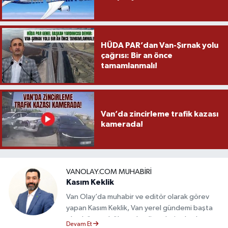
HÜDA PAR’dan Van-Şırnak yolu
çağrısı: Bir an önce
tamamlanmalı!
Van’da zincirleme trafik kazası
kamerada!
VANOLAY.COM MUHABIRI
Kasım Keklik
Van Olay’da muhabir ve editör olarak görev
yapan Kasım Keklik, Van yerel gündemi başta
olmak üzere bölgesel gelişmeleri sahadan
Devam Et