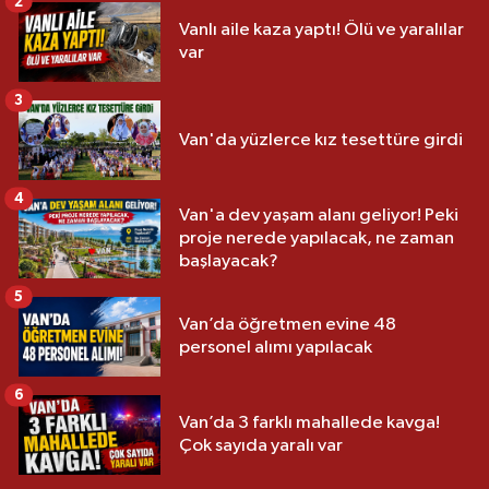
2
Vanlı aile kaza yaptı! Ölü ve yaralılar
var
3
Van'da yüzlerce kız tesettüre girdi
4
Van'a dev yaşam alanı geliyor! Peki
proje nerede yapılacak, ne zaman
başlayacak?
5
Van’da öğretmen evine 48
personel alımı yapılacak
6
Van’da 3 farklı mahallede kavga!
Çok sayıda yaralı var