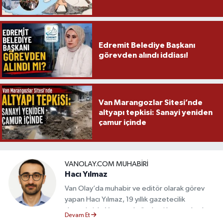
Edremit Belediye Başkanı
görevden alındı iddiası!
Van Marangozlar Sitesi’nde
altyapı tepkisi: Sanayi yeniden
çamur içinde
VANOLAY.COM MUHABIRI
Hacı Yılmaz
Van Olay’da muhabir ve editör olarak görev
yapan Hacı Yılmaz, 19 yıllık gazetecilik
deneyimiyle Van yerel gündemi başta olmak
Devam Et
üzere bölgesel ve ulusal gelişmeleri sahadan