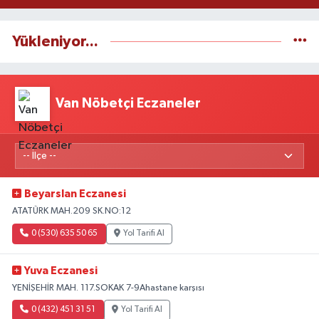
Yükleniyor...
Van Nöbetçi Eczaneler
Beyarslan Eczanesi
ATATÜRK MAH.209 SK.NO:12
0 (530) 635 50 65
Yol Tarifi Al
Yuva Eczanesi
YENİŞEHİR MAH. 117.SOKAK 7-9Ahastane karşısı
0 (432) 451 31 51
Yol Tarifi Al