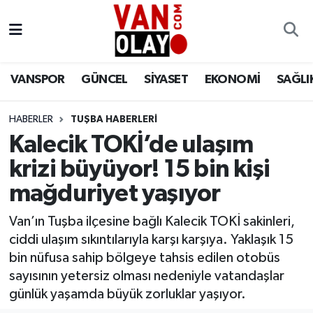
Vanspor
Van Nöbetçi Eczaneler
VANSPOR
GÜNCEL
SİYASET
EKONOMİ
SAĞLI
Güncel
Van Hava Durumu
HABERLER
TUŞBA HABERLERİ
Siyaset
Van Namaz Vakitleri
Kalecik TOKİ’de ulaşım
Ekonomi
Van Trafik Yoğunluk Haritası
krizi büyüyor! 15 bin kişi
mağduriyet yaşıyor
Sağlık
Süper Lig Puan Durumu ve Fikstür
Van’ın Tuşba ilçesine bağlı Kalecik TOKİ sakinleri,
Eğitim
Tüm Manşetler
ciddi ulaşım sıkıntılarıyla karşı karşıya. Yaklaşık 15
bin nüfusa sahip bölgeye tahsis edilen otobüs
Bilim & Teknoloji
Son Dakika Haberleri
sayısının yetersiz olması nedeniyle vatandaşlar
günlük yaşamda büyük zorluklar yaşıyor.
Dünya
Haber Arşivi