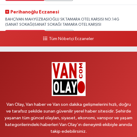
Perihanoğlu Eczanesi
BAHÇİVAN MAH.YÜZBAŞIOĞLU SK.TAMARA OTEL KARŞISI NO:14G
(SANAT SOKAĞI)SANAT SOKAĞI TAMARA OTEL KARŞISI
0 (432) 216 24 25
Yol Tarifi Al
Tüm Nöbetçi Eczaneler
Aydın Eczanesi
Recep Tayyip Erdoğan Mah.Azerbaycan Cad.104 B
0 (538) 861 36 16
Yol Tarifi Al
Arjin Eczanesi
BEYAZIT MAH.ZEYLAN CADDESİ OKYANUS GİYİM YANI NO:1
0 (535) 014 85 70
Yol Tarifi Al
Van Olay, Van haber ve Van son dakika gelişmelerini hızlı, doğru
ve tarafsız şekilde sunan güvenilir yerel haber sitesidir. Şehirde
Afşar Eczanesi
yaşanan tüm güncel olayları, siyaset, ekonomi, vanspor ve yaşam
Kazım Karabekir cad.Eski Araştırma Hastanesi karşısı (kent park karşısı )
kategorilerindeki haberleri Van Olay’ın deneyimli ekibiyle anında
Kaval iş merkezi No: 156 B
takip edebilirsiniz.