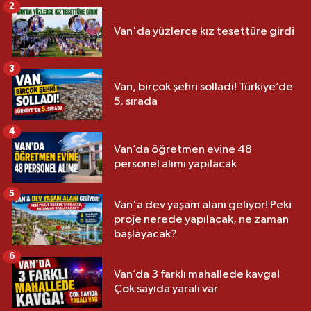
2
Van'da yüzlerce kız tesettüre girdi
3
Van, birçok şehri solladı! Türkiye’de
5. sırada
4
Van’da öğretmen evine 48
personel alımı yapılacak
5
Van'a dev yaşam alanı geliyor! Peki
proje nerede yapılacak, ne zaman
başlayacak?
6
Van’da 3 farklı mahallede kavga!
Çok sayıda yaralı var