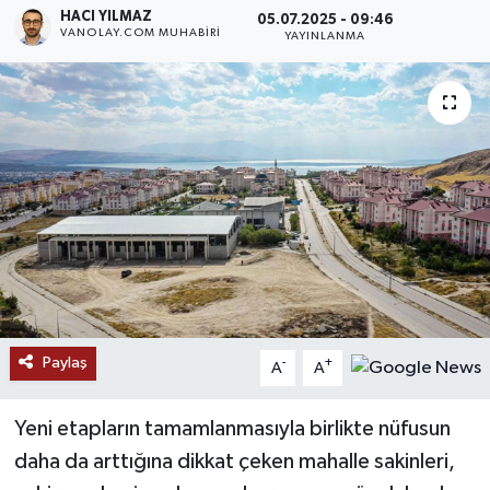
HACI YILMAZ
05.07.2025 - 09:46
VANOLAY.COM MUHABIRI
RESMİ İLANLAR
YAYINLANMA
Paylaş
-
+
A
A
Yeni etapların tamamlanmasıyla birlikte nüfusun
daha da arttığına dikkat çeken mahalle sakinleri,