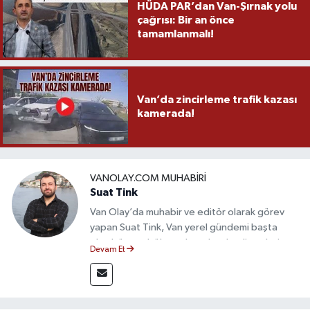
HÜDA PAR’dan Van-Şırnak yolu
çağrısı: Bir an önce
tamamlanmalı!
Van’da zincirleme trafik kazası
kamerada!
VANOLAY.COM MUHABIRI
Suat Tink
Van Olay’da muhabir ve editör olarak görev
yapan Suat Tink, Van yerel gündemi başta
olmak üzere bölgesel ve ulusal gelişmeleri
Devam Et
yakından takip etmektedir. İletişim Fakültesi
mezunu olan Tink, sahadan edindiği bilgilerle
doğruluk, tarafsızlık ve etik ilkeler
çerçevesinde güvenilir ve hızlı habercilik