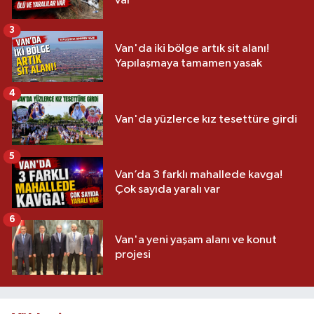
var
3
Van'da iki bölge artık sit alanı!
Yapılaşmaya tamamen yasak
4
Van'da yüzlerce kız tesettüre girdi
5
Van’da 3 farklı mahallede kavga!
Çok sayıda yaralı var
6
Van'a yeni yaşam alanı ve konut
projesi