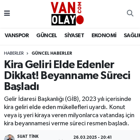
Vanspor
Van Nöbetçi Eczaneler
VANSPOR
GÜNCEL
SİYASET
EKONOMİ
SAĞLI
Güncel
Van Hava Durumu
HABERLER
GÜNCEL HABERLER
Siyaset
Van Namaz Vakitleri
Kira Geliri Elde Edenler
Ekonomi
Van Trafik Yoğunluk Haritası
Dikkat! Beyanname Süreci
Başladı
Sağlık
Süper Lig Puan Durumu ve Fikstür
Gelir İdaresi Başkanlığı (GİB), 2023 yılı içerisinde
Eğitim
Tüm Manşetler
kira geliri elde eden mükellefleri uyardı. Konut
veya iş yeri kiraya veren milyonlarca vatandaş için
Bilim & Teknoloji
Son Dakika Haberleri
kira beyannamesi verme süreci resmen başladı.
Dünya
Haber Arşivi
SUAT TINK
26.03.2025 - 20:41