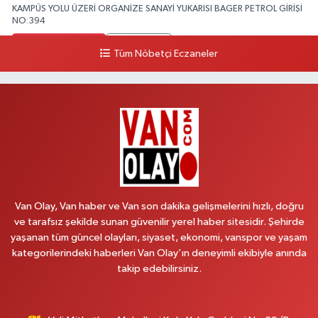
KAMPÜS YOLU ÜZERİ ORGANİZE SANAYİ YUKARISI BAGER PETROL GİRİŞİ
NO:394
0 (533) 348 25 87
Yol Tarifi Al
Tüm Nöbetçi Eczaneler
Lütfiye Hanım Eczanesi
BAHÇİVAN MAH.15 TEMMUZ ŞEHİTLERİ CAD.NO:36B ÖZEL LOKMAN
HEKİM HASTANESİ ACİL KARŞISI
0 (501) 048 96 88
Yol Tarifi Al
Emek Eczanesi
MAHMUDİYE MAH.ATATÜRK CAD.NO:17B
Van Olay, Van haber ve Van son dakika gelişmelerini hızlı, doğru
0 (531) 621 69 65
Yol Tarifi Al
ve tarafsız şekilde sunan güvenilir yerel haber sitesidir. Şehirde
yaşanan tüm güncel olayları, siyaset, ekonomi, vanspor ve yaşam
Onay Eczanesi
kategorilerindeki haberleri Van Olay’ın deneyimli ekibiyle anında
MERAŞEL FEVZİ ÇAKMAK CAD. KÜLTÜR SARAYI KIZILAY KAN MERKEZİ
takip edebilirsiniz.
KARŞISI DIŞ KAPI NO:25B
0 (432) 212 66 67
Yol Tarifi Al