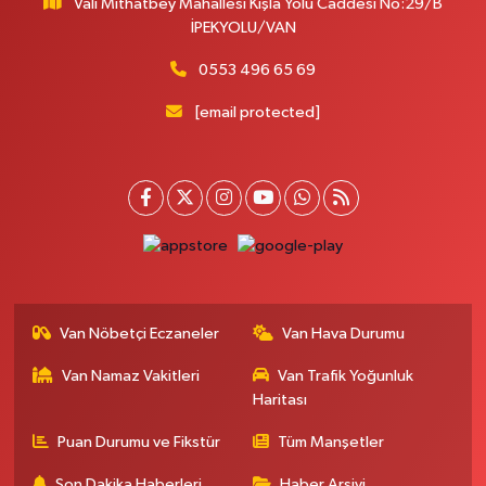
Vali Mithatbey Mahallesi Kışla Yolu Caddesi No:29/B
Yenı Derman Eczanesi
İPEKYOLU/VAN
Hatuniye Mah. Özel Akdamar Hastanesi Karşısı Güven Evleri A.Blok No:7
Akdamar Hastanesi Acil yanı. İpekyolu. Hatuniye mahallesi terzioğlu, Eski
0553 496 65 69
ikinisan kedili kavşağı, 65100 Ipekyolu Van
[email protected]
0 (432) 216 14 84
Yol Tarifi Al
Hayat Eczanesi
Kışla Mah.Çınarlı Cad.1038 Sk.No:93 3-4
0 (432) 354 37 36
Yol Tarifi Al
Erdoğan Eczanesi
SEREFIYE MAHALLE URARTU SOKAK ESKİ İSTANBUL HAST. KRŞ. NO:6 B
Van Nöbetçi Eczaneler
Van Hava Durumu
0 (432) 215 82 65
Yol Tarifi Al
Van Namaz Vakitleri
Van Trafik Yoğunluk
Haritası
Derman Eczanesi
BAHÇELİEVLER MAH.MUSLİH GÖRENTAŞ BULVARI NO:57Çağdaş fırının
Puan Durumu ve Fikstür
Tüm Manşetler
karşısı
Son Dakika Haberleri
Haber Arşivi