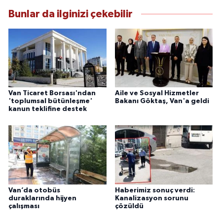
anlayışını benimsemektedir.
Bunlar da ilginizi çekebilir
Van Ticaret Borsası'ndan
Aile ve Sosyal Hizmetler
'toplumsal bütünleşme'
Bakanı Göktaş, Van'a geldi
kanun teklifine destek
Van’da otobüs
Haberimiz sonuç verdi:
duraklarında hijyen
Kanalizasyon sorunu
çalışması
çözüldü