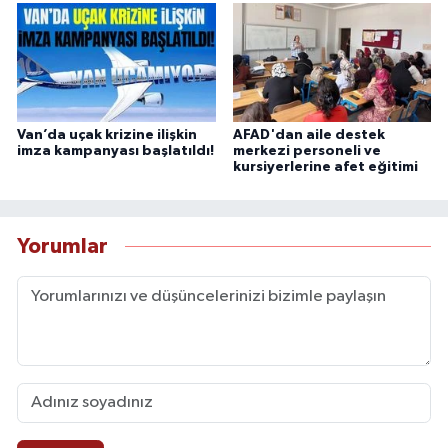
Van’da uçak krizine ilişkin
AFAD'dan aile destek
imza kampanyası başlatıldı!
merkezi personeli ve
kursiyerlerine afet eğitimi
Yorumlar