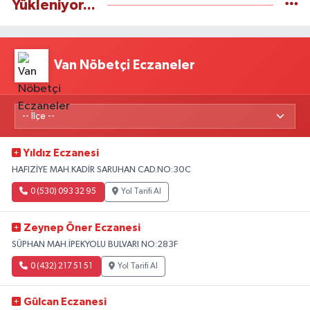
Yükleniyor...
Van Nöbetçi Eczaneler
Yıldız Eczanesi
HAFIZİYE MAH.KADİR SARUHAN CAD.NO:30C
0 (530) 093 32 95
Yol Tarifi Al
Zeynep Öner Eczanesi
SÜPHAN MAH.İPEKYOLU BULVARI NO:283F
0 (432) 217 51 51
Yol Tarifi Al
Gülcan Eczanesi