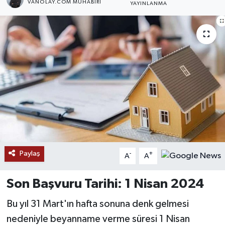
VANOLAY.COM MUHABIRI
YAYINLANMA
RESMİ İLANLAR
Paylaş
-
+
A
A
Son Başvuru Tarihi: 1 Nisan 2024
Bu yıl 31 Mart'ın hafta sonuna denk gelmesi
nedeniyle beyanname verme süresi 1 Nisan