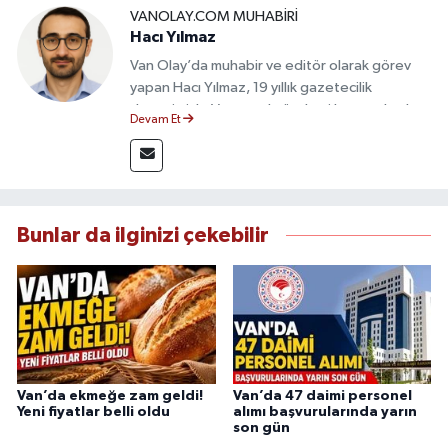
VANOLAY.COM MUHABIRI
Hacı Yılmaz
Van Olay’da muhabir ve editör olarak görev
yapan Hacı Yılmaz, 19 yıllık gazetecilik
deneyimiyle Van yerel gündemi başta olmak
Devam Et
üzere bölgesel ve ulusal gelişmeleri sahadan
takip etmektedir. Editoryal sürece katkı sunan
Yılmaz, tarafsızlık, doğruluk ve etik ilkeler
çerçevesinde ürettiği haberlerle kamuoyunu
güvenilir kaynaklara dayalı olarak
Bunlar da ilginizi çekebilir
bilgilendirmektedir.
Van’da ekmeğe zam geldi!
Van’da 47 daimi personel
Yeni fiyatlar belli oldu
alımı başvurularında yarın
son gün