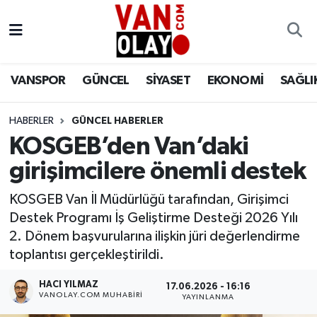
Vanspor
Van Nöbetçi Eczaneler
VANSPOR
GÜNCEL
SİYASET
EKONOMİ
SAĞLI
Güncel
Van Hava Durumu
HABERLER
GÜNCEL HABERLER
Siyaset
Van Namaz Vakitleri
KOSGEB’den Van’daki
Ekonomi
Van Trafik Yoğunluk Haritası
girişimcilere önemli destek
Sağlık
Süper Lig Puan Durumu ve Fikstür
KOSGEB Van İl Müdürlüğü tarafından, Girişimci
Destek Programı İş Geliştirme Desteği 2026 Yılı
Eğitim
Tüm Manşetler
2. Dönem başvurularına ilişkin jüri değerlendirme
toplantısı gerçekleştirildi.
Bilim & Teknoloji
Son Dakika Haberleri
HACI YILMAZ
17.06.2026 - 16:16
VANOLAY.COM MUHABIRI
YAYINLANMA
Dünya
Haber Arşivi