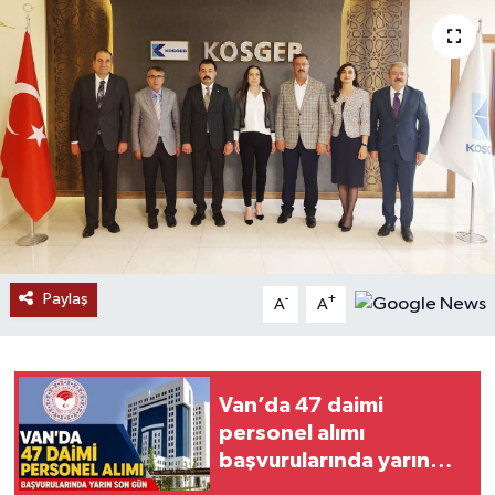
RESMİ İLANLAR
Paylaş
-
+
A
A
Van’da 47 daimi
personel alımı
başvurularında yarın
son gün