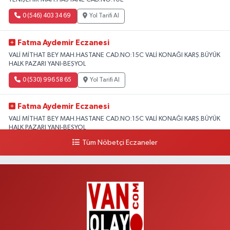
0 (546) 403 34 69
Yol Tarifi Al
Fatma Aydemir Eczanesi
VALİ MİTHAT BEY MAH.HASTANE CAD.NO:15C VALİ KONAĞI KARŞ.BÜYÜK
HALK PAZARI YANI-BEŞYOL
0 (530) 996 58 65
Yol Tarifi Al
Fatma Aydemir Eczanesi
VALİ MİTHAT BEY MAH.HASTANE CAD.NO:15C VALİ KONAĞI KARŞ.BÜYÜK
HALK PAZARI YANI-BEŞYOL
Tüm Nöbetçi Eczaneler
0 (530) 996 58 65
Yol Tarifi Al
Lokman Hekim Eczanesi
CUMHURİYET MAH.ZÜBEYDE HANIM CAD.DIŞ KAPI NO:34 A lokman
hekim hastanesi yanı
0 (432) 503 93 23
Yol Tarifi Al