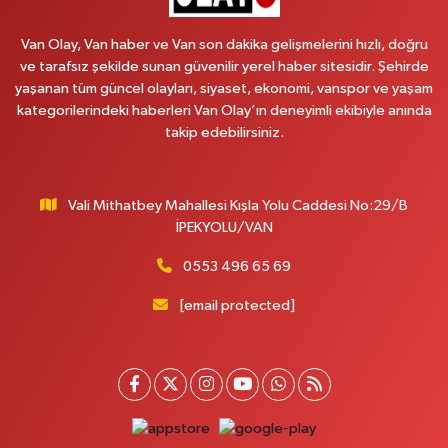
Hekimoğlu Eczanesi
Vanyolu Caddesi Yeni Diş Hastanesi Yanı NO:102F
Van Olay, Van haber ve Van son dakika gelişmelerini hızlı, doğru
0 (541) 147 65 65
Yol Tarifi Al
ve tarafsız şekilde sunan güvenilir yerel haber sitesidir. Şehirde
yaşanan tüm güncel olayları, siyaset, ekonomi, vanspor ve yaşam
kategorilerindeki haberleri Van Olay’ın deneyimli ekibiyle anında
Koç Eczanesi
takip edebilirsiniz.
CUMHURİYET MAH.KONAK SK.NO:6
0 (530) 442 24 65
Yol Tarifi Al
Vali Mithatbey Mahallesi Kışla Yolu Caddesi No:29/B
Yiğit Eczanesi
İPEKYOLU/VAN
HATUNİYE MAHALLESİ ASMİN SOKAK NO:3 A ÖZEL AKDAMAR
HASTANESİ KARŞISI
0553 496 65 69
0 (432) 217 11 10
Yol Tarifi Al
[email protected]
Akdağ Eczanesi
SÜPHAN MAH.İPEKYOLU CAD.NO:283G BAHÇEŞEHİR KOLEJİ KARŞISI-
ABAKAN PLAZA
0 (542) 378 02 68
Yol Tarifi Al