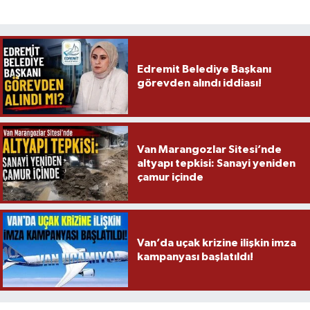
Edremit Belediye Başkanı
görevden alındı iddiası!
Van Marangozlar Sitesi’nde
altyapı tepkisi: Sanayi yeniden
çamur içinde
Van’da uçak krizine ilişkin imza
kampanyası başlatıldı!