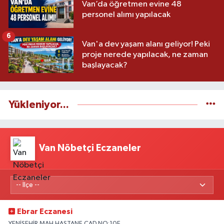
Van’da öğretmen evine 48
personel alımı yapılacak
6
Van'a dev yaşam alanı geliyor! Peki
proje nerede yapılacak, ne zaman
başlayacak?
Yükleniyor...
Van Nöbetçi Eczaneler
Ebrar Eczanesi
YENİŞEHİR MAH.HASTANE CAD.NO:10E