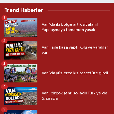
Trend Haberler
1
Van'da iki bölge artık sit alanı!
Yapılaşmaya tamamen yasak
2
Vanlı aile kaza yaptı! Ölü ve yaralılar
var
3
Van'da yüzlerce kız tesettüre girdi
4
Van, birçok şehri solladı! Türkiye’de
5. sırada
5