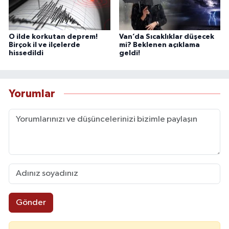
O ilde korkutan deprem!
Van’da Sıcaklıklar düşecek
Birçok il ve ilçelerde
mi? Beklenen açıklama
hissedildi
geldi!
Yorumlar
Gönder