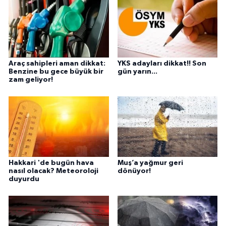
Araç sahipleri aman dikkat:
YKS adayları dikkat!! Son
Benzine bu gece büyük bir
gün yarın...
zam geliyor!
Hakkari 'de bugün hava
Muş’a yağmur geri
nasıl olacak? Meteoroloji
dönüyor!
duyurdu