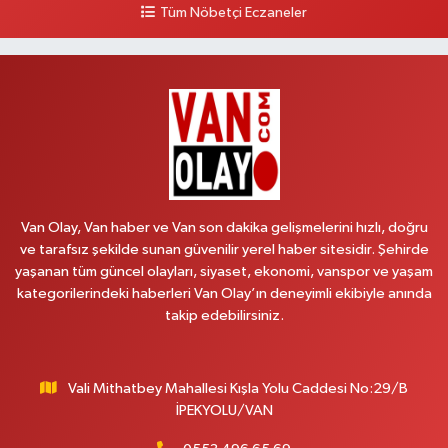
Tüm Nöbetçi Eczaneler
0 (505) 636 94 65
Yol Tarifi Al
Baran Eczanesi
ŞEHİT JANDARMA BİNBAŞI KIVANÇ CESUR MAH.VALİ MÜNİR KARALOĞLU
CAD.DIŞ KAPI NO:6D
0 (538) 376 47 15
Yol Tarifi Al
Vitamin Eczanesi
VANYOLU MAH.KARAYUSUF BEY BULVARI NO:99-B DİŞ HASTANESİ
Van Olay, Van haber ve Van son dakika gelişmelerini hızlı, doğru
KARŞISI
ve tarafsız şekilde sunan güvenilir yerel haber sitesidir. Şehirde
0 (432) 351 02 96
Yol Tarifi Al
yaşanan tüm güncel olayları, siyaset, ekonomi, vanspor ve yaşam
kategorilerindeki haberleri Van Olay’ın deneyimli ekibiyle anında
takip edebilirsiniz.
Koç Eczanesi
CUMHURİYET MAH.KONAK SK.NO:6
0 (530) 442 24 65
Yol Tarifi Al
Vali Mithatbey Mahallesi Kışla Yolu Caddesi No:29/B
İPEKYOLU/VAN
Engin Eczanesi
Beyazıt mah.zeylan cad.no:46 A