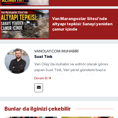
Van Marangozlar Sitesi’nde
altyapı tepkisi: Sanayi yeniden
çamur içinde
VANOLAY.COM MUHABIRI
Suat Tink
Van Olay’da muhabir ve editör olarak görev
yapan Suat Tink, Van yerel gündemi başta
olmak üzere bölgesel ve ulusal gelişmeleri
Devam Et
yakından takip etmektedir. İletişim Fakültesi
mezunu olan Tink, sahadan edindiği bilgilerle
doğruluk, tarafsızlık ve etik ilkeler
çerçevesinde güvenilir ve hızlı habercilik
anlayışını benimsemektedir.
Bunlar da ilginizi çekebilir