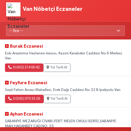
Van Nöbetçi Eczaneler
Burak Eczanesi
Eski Araştırma Hastanesi karşısı, Kazım Karabekir Caddesi No:6 Merkez
Van
0 (432) 214 00 42
Yol Tarifi Al
Feyfure Eczanesi
Seyit Fehim Arvasi Mahallesi, Erek Dağı Caddesi No:32 B İpekyolu Van
0 (505) 070 35 26
Yol Tarifi Al
Ayhan Eczanesi
ŞABANİYE MEZARLIĞI CİVARI,FERİT MELEN OKULU İLERİSİ,ŞABANİYE
MAH.HASANBEY CAD.NO: 55