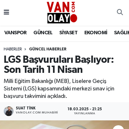
Vanspor
Van Nöbetçi Eczaneler
VANSPOR
GÜNCEL
SİYASET
EKONOMİ
SAĞLI
Güncel
Van Hava Durumu
HABERLER
GÜNCEL HABERLER
Siyaset
Van Namaz Vakitleri
LGS Başvuruları Başlıyor:
Ekonomi
Van Trafik Yoğunluk Haritası
Son Tarih 11 Nisan
Sağlık
Süper Lig Puan Durumu ve Fikstür
Milli Eğitim Bakanlığı (MEB), Liselere Geçiş
Sistemi (LGS) kapsamındaki merkezi sınav için
Eğitim
Tüm Manşetler
başvuru takvimini açıkladı.
SUAT TINK
18.03.2025 - 21:25
Bilim & Teknoloji
Son Dakika Haberleri
VANOLAY.COM MUHABIRI
YAYINLANMA
Dünya
Haber Arşivi