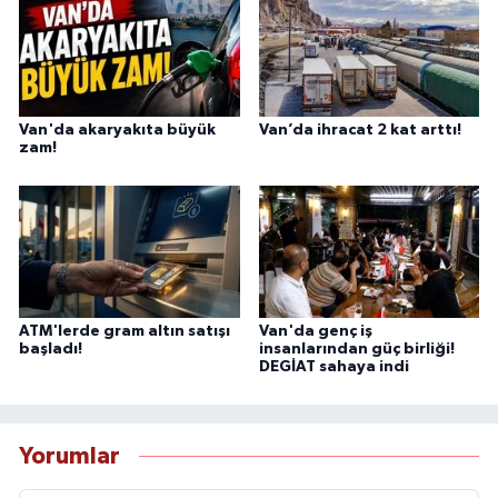
Van'da akaryakıta büyük
Van’da ihracat 2 kat arttı!
zam!
ATM'lerde gram altın satışı
Van'da genç iş
başladı!
insanlarından güç birliği!
DEGİAT sahaya indi
Yorumlar