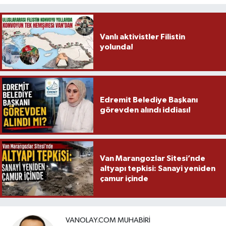
Vanlı aktivistler Filistin
yolunda!
Edremit Belediye Başkanı
görevden alındı iddiası!
Van Marangozlar Sitesi’nde
altyapı tepkisi: Sanayi yeniden
çamur içinde
VANOLAY.COM MUHABIRI