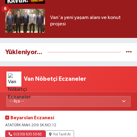
6
Van'a yeni yaşam alanı ve konut
projesi
Yükleniyor...
Van Nöbetçi Eczaneler
Beyarslan Eczanesi
ATATÜRK MAH.209 SK.NO:12
0 (530) 635 50 65
Yol Tarifi Al