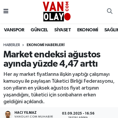
Vanspor
Van Nöbetçi Eczaneler
VANSPOR
GÜNCEL
SİYASET
EKONOMİ
SAĞLI
Güncel
Van Hava Durumu
HABERLER
EKONOMİ HABERLERİ
Siyaset
Van Namaz Vakitleri
Market endeksi ağustos
Ekonomi
Van Trafik Yoğunluk Haritası
ayında yüzde 4,47 arttı
Sağlık
Süper Lig Puan Durumu ve Fikstür
Her ay market fiyatlarına ilişkin yaptığı çalışmayı
kamuoyu ile paylaşan Tüketici Birliği Federasyonu,
Eğitim
Tüm Manşetler
son yılların en yüksek ağustos fiyat artışının
yaşandığını, tüketici için sonbaharın erken
Bilim & Teknoloji
Son Dakika Haberleri
geldiğini açıklandı.
HACI YILMAZ
Dünya
Haber Arşivi
03.09.2025 - 16:56
VANOLAY.COM MUHABIRI
YAYINLANMA