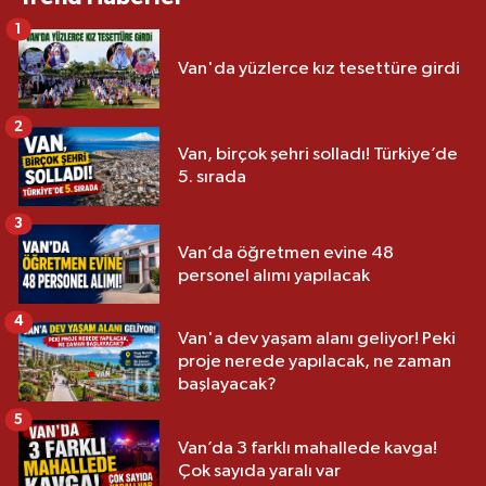
1
Van'da yüzlerce kız tesettüre girdi
2
Van, birçok şehri solladı! Türkiye’de
5. sırada
3
Van’da öğretmen evine 48
personel alımı yapılacak
4
Van'a dev yaşam alanı geliyor! Peki
proje nerede yapılacak, ne zaman
başlayacak?
5
Van’da 3 farklı mahallede kavga!
Çok sayıda yaralı var