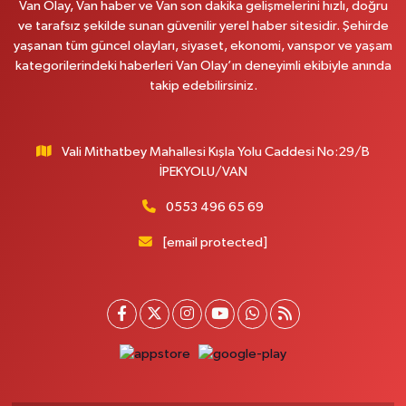
Van Olay, Van haber ve Van son dakika gelişmelerini hızlı, doğru
ve tarafsız şekilde sunan güvenilir yerel haber sitesidir. Şehirde
Afşar Eczanesi
yaşanan tüm güncel olayları, siyaset, ekonomi, vanspor ve yaşam
Kazım Karabekir cad.Eski Araştırma Hastanesi karşısı (kent park karşısı )
kategorilerindeki haberleri Van Olay’ın deneyimli ekibiyle anında
Kaval iş merkezi No: 156 B
takip edebilirsiniz.
0 (432) 214 02 40
Yol Tarifi Al
Vali Mithatbey Mahallesi Kışla Yolu Caddesi No:29/B
Gürpınar Eczanesi
İPEKYOLU/VAN
Akpınar Mah. Milli Egemenlik Cad.No:7 A
0 (506) 065 26 65
Yol Tarifi Al
0553 496 65 69
[email protected]
Mahya Eczanesi
ZÜBEYDE HANIM CAD.ÖZEL LOKMAN HEKİM HASTANESİ KARŞISI 82 C
0 (432) 215 77 65
Yol Tarifi Al
Ferhat Eczanesi
URARTU SOK. ESKİ İSTANBUL HASTANESİ KARŞISI NO:4 C
0 (555) 063 64 65
Yol Tarifi Al