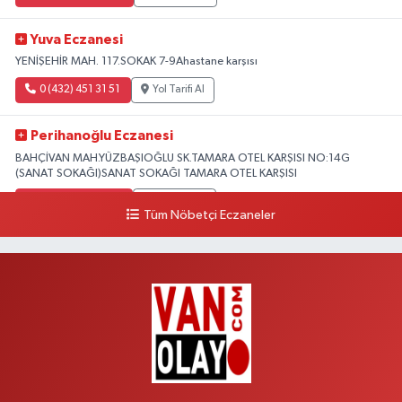
Yuva Eczanesi
YENİŞEHİR MAH. 117.SOKAK 7-9Ahastane karşısı
0 (432) 451 31 51
Yol Tarifi Al
Perihanoğlu Eczanesi
BAHÇİVAN MAH.YÜZBAŞIOĞLU SK.TAMARA OTEL KARŞISI NO:14G
(SANAT SOKAĞI)SANAT SOKAĞI TAMARA OTEL KARŞISI
0 (432) 216 24 25
Yol Tarifi Al
Tüm Nöbetçi Eczaneler
Aydın Eczanesi
Recep Tayyip Erdoğan Mah.Azerbaycan Cad.104 B
0 (538) 861 36 16
Yol Tarifi Al
Arjin Eczanesi
BEYAZIT MAH.ZEYLAN CADDESİ OKYANUS GİYİM YANI NO:1
0 (535) 014 85 70
Yol Tarifi Al