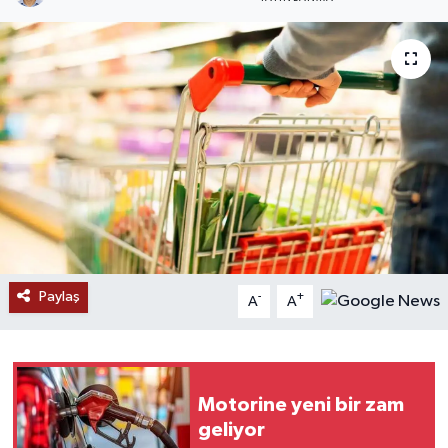
RESMİ İLANLAR
Paylaş
-
+
A
A
Motorine yeni bir zam
geliyor