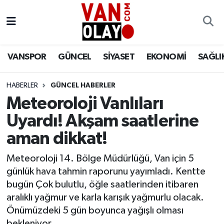
Vanspor
Van Nöbetçi Eczaneler
VANSPOR
GÜNCEL
SİYASET
EKONOMİ
SAĞLI
Güncel
Van Hava Durumu
HABERLER
GÜNCEL HABERLER
Siyaset
Van Namaz Vakitleri
Meteoroloji Vanlıları
Ekonomi
Van Trafik Yoğunluk Haritası
Uyardı! Akşam saatlerine
aman dikkat!
Sağlık
Süper Lig Puan Durumu ve Fikstür
Meteoroloji 14. Bölge Müdürlüğü, Van için 5
Eğitim
Tüm Manşetler
günlük hava tahmin raporunu yayımladı. Kentte
bugün Çok bulutlu, öğle saatlerinden itibaren
Bilim & Teknoloji
Son Dakika Haberleri
aralıklı yağmur ve karla karışık yağmurlu olacak.
Önümüzdeki 5 gün boyunca yağışlı olması
Dünya
Haber Arşivi
bekleniyor.