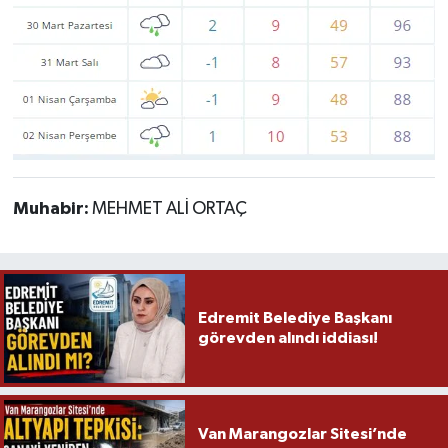
Muhabir:
MEHMET ALİ ORTAÇ
Edremit Belediye Başkanı
görevden alındı iddiası!
Van Marangozlar Sitesi’nde