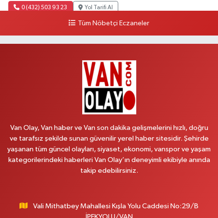
0 (432) 503 93 23
Yol Tarifi Al
Tüm Nöbetçi Eczaneler
Hekimoğlu Eczanesi
Vanyolu Mahallesi, Kara Yusuf Bey Bulvarı No:102 F Erciş Van
0 (541) 147 65 65
Yol Tarifi Al
Koç Eczanesi
Cumhuriyet Mahallesi, Konak Sokak No:6 Gürpınar Van
0 (530) 442 24 65
Yol Tarifi Al
Van Olay, Van haber ve Van son dakika gelişmelerini hızlı, doğru
Yiğit Eczanesi
ve tarafsız şekilde sunan güvenilir yerel haber sitesidir. Şehirde
yaşanan tüm güncel olayları, siyaset, ekonomi, vanspor ve yaşam
Hatuniye Mahallesi, Asmin Sokak No:3 A İpekyolu Van
kategorilerindeki haberleri Van Olay’ın deneyimli ekibiyle anında
0 (432) 217 11 10
Yol Tarifi Al
takip edebilirsiniz.
Akdağ Eczanesi
Süphan Mahallesi, İpekyolu Caddesi No:283 G Edremit Van
Vali Mithatbey Mahallesi Kışla Yolu Caddesi No:29/B
İPEKYOLU/VAN
0 (542) 378 02 68
Yol Tarifi Al