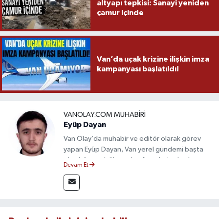
altyapı tepkisi: Sanayi yeniden
çamur içinde
Van’da uçak krizine ilişkin imza
kampanyası başlatıldı!
VANOLAY.COM MUHABIRI
Eyüp Dayan
Van Olay’da muhabir ve editör olarak görev
yapan Eyüp Dayan, Van yerel gündemi başta
olmak üzere bölgesel gelişmeleri sahadan
Devam Et
takip etmektedir. 10 yılı aşkın gazetecilik
deneyimiyle doğruluk, tarafsızlık ve etik ilkeleri
esas alan Dayan, güvenilir kaynaklara dayalı
haberleriyle kamuoyunu doğru ve hızlı biçimde
bilgilendirmektedir.