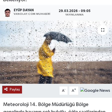
RESMİ İLANLAR
EYÜP DAYAN
29.03.2026 - 09:05
VANOLAY.COM MUHABIRI
YAYINLANMA
Paylaş
-
+
A
A
Meteoroloji 14. Bölge Müdürlüğü Bölge