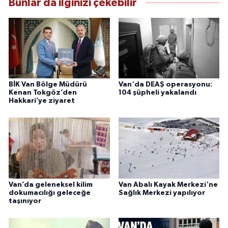
Bunlar da ilginizi çekebilir
BİK Van Bölge Müdürü
Van'da DEAŞ operasyonu:
Kenan Tokgöz’den
104 şüpheli yakalandı
Hakkari’ye ziyaret
Van’da geleneksel kilim
Van Abalı Kayak Merkezi'ne
dokumacılığı geleceğe
Sağlık Merkezi yapılıyor
taşınıyor