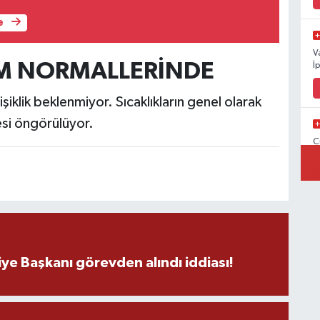
e
V
İM NORMALLERİNDE
İ
şiklik beklenmiyor. Sıcaklıkların genel olarak
si öngörülüyor.
C
İ
V
V
ye Başkanı görevden alındı iddiası!
C