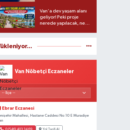
Van'a dev yaşam alanı
geliyor! Peki proje
nerede yapılacak, ne
zaman başlayacak?
ükleniyor...
Van Nöbetçi Eczaneler
Ebrar Eczanesi
enişehir Mahallesi, Hastane Caddesi No:10 E Muradiye
an
0 (546) 403 34 69
Yol Tarifi Al