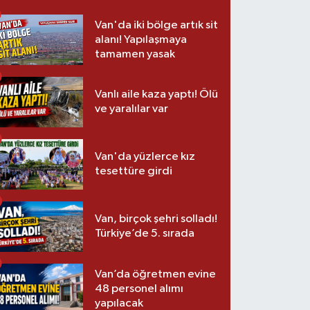
Van'da iki bölge artık sit
alanı! Yapılaşmaya
tamamen yasak
Vanlı aile kaza yaptı! Ölü
ve yaralılar var
Van'da yüzlerce kız
tesettüre girdi
Van, birçok şehri solladı!
Türkiye’de 5. sırada
Van’da öğretmen evine
48 personel alımı
yapılacak