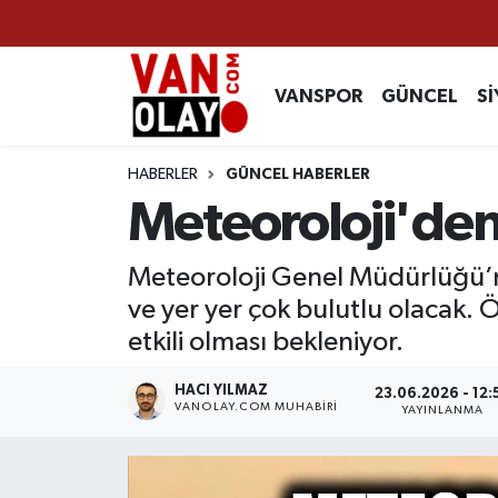
Vanspor
Van Nöbetçi Eczaneler
VANSPOR
GÜNCEL
Sİ
Güncel
Van Hava Durumu
HABERLER
GÜNCEL HABERLER
Siyaset
Van Namaz Vakitleri
Meteoroloji'den 
Ekonomi
Van Trafik Yoğunluk Haritası
Meteoroloji Genel Müdürlüğü’n
ve yer yer çok bulutlu olacak. 
Sağlık
Süper Lig Puan Durumu ve Fikstür
etkili olması bekleniyor.
Eğitim
Tüm Manşetler
HACI YILMAZ
23.06.2026 - 12:
VANOLAY.COM MUHABIRI
YAYINLANMA
Bilim & Teknoloji
Son Dakika Haberleri
Dünya
Haber Arşivi