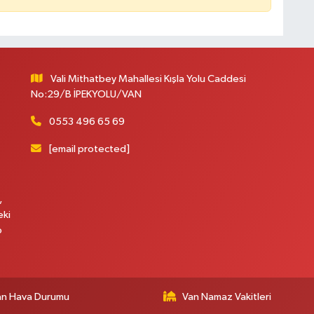
Vali Mithatbey Mahallesi Kışla Yolu Caddesi
No:29/B İPEKYOLU/VAN
0553 496 65 69
[email protected]
,
eki
p
an Hava Durumu
Van Namaz Vakitleri