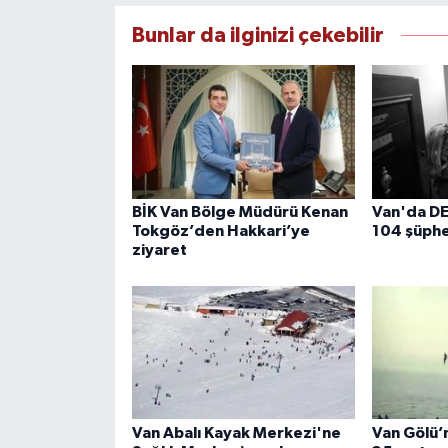
Bunlar da ilginizi çekebilir
BİK Van Bölge Müdürü Kenan
Van'da D
Tokgöz’den Hakkari’ye
104 şüphe
ziyaret
Van Abalı Kayak Merkezi'ne
Van Gölü’n