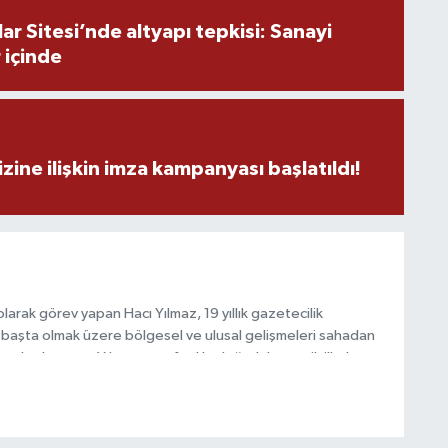
r Sitesi’nde altyapı tepkisi: Sanayi
 içinde
H
zine ilişkin imza kampanyası başlatıldı!
S
V
arak görev yapan Hacı Yılmaz, 19 yıllık gazetecilik
başta olmak üzere bölgesel ve ulusal gelişmeleri sahadan
S
V
e katkı sunan Yılmaz, tarafsızlık, doğruluk ve etik ilkeler
e kamuoyunu güvenilir kaynaklara dayalı olarak