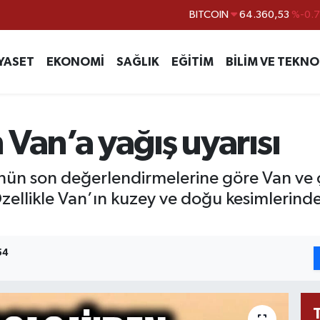
DOLAR
47,7069
%0.
EURO
55,0265
%0.
YASET
EKONOMİ
SAĞLIK
EĞİTİM
BİLİM VE TEKNO
STERLİN
64,1897
%0.
GRAM ALTIN
6618.49
%2.
BİST100
13.887
%6
Van’a yağış uyarısı
ün son değerlendirmelerine göre Van ve 
Özellikle Van’ın kuzey ve doğu kesimlerinde
54