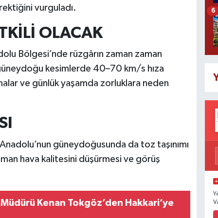
rektiğini vurguladı.
6
TKİLİ OLACAK
dolu Bölgesi’nde rüzgârın zaman zaman
e güneydoğu kesimlerde 40–70 km/s hıza
Y
amalar ve günlük yaşamda zorluklara neden
SI
 Anadolu’nun güneydoğusunda da toz taşınımı
man hava kalitesini düşürmesi ve görüş
Y
e Müdürü Kenan Tokgöz’den Hakkari’ye
V