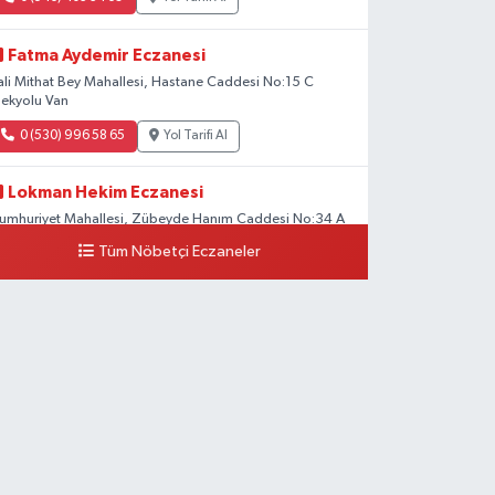
Fatma Aydemir Eczanesi
ali Mithat Bey Mahallesi, Hastane Caddesi No:15 C
pekyolu Van
0 (530) 996 58 65
Yol Tarifi Al
Lokman Hekim Eczanesi
umhuriyet Mahallesi, Zübeyde Hanım Caddesi No:34 A
pekyolu Van
Tüm Nöbetçi Eczaneler
0 (432) 503 93 23
Yol Tarifi Al
Hekimoğlu Eczanesi
anyolu Mahallesi, Kara Yusuf Bey Bulvarı No:102 F Erciş
an
0 (541) 147 65 65
Yol Tarifi Al
Koç Eczanesi
umhuriyet Mahallesi, Konak Sokak No:6 Gürpınar Van