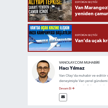
EDITÖRÜN SEÇTIĞI
Van Marangozla
yeniden çamur
EDITÖRÜN SEÇTIĞI
Van’da uçak kri
VANOLAY.COM MUHABIRI
Hacı Yılmaz
Van Olay’da muhabir ve editör ol
deneyimiyle Van yerel gündemi 
takip etmektedir. Editoryal sürec
Devam Et
çerçevesinde ürettiği haberlerl
bilgilendirmektedir.