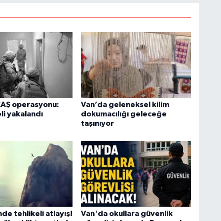
O
İ
EAŞ operasyonu:
Van’da geleneksel kilim
li yakalandı
dokumacılığı geleceğe
Ş
K
taşınıyor
M
V
de tehlikeli atlayış!
Van'da okullara güvenlik