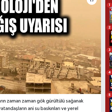
1
2
3
4
5
arın zaman zaman gök gürültülü sağanak
vatandaşların ani su baskınları ve yerel