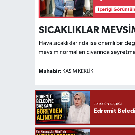
İçeriği Görüntül
SICAKLIKLAR MEVS
Hava sıcaklıklarında ise önemli bir deği
mevsim normalleri civarında seyretme
Muhabir:
KASIM KEKLİK
EDITÖRÜN SEÇTIĞI
Edremit Beledi