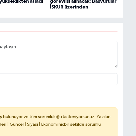
yükseklikten atladı
görevlisi alınacak: Başvurular
İŞKUR üzerinden
H
V
C
V
A
ş bulunuyor ve tüm sorumluluğu üstleniyorsunuz. Yazılan
ri | Güncel | Siyasi | Ekonomi hiçbir şekilde sorumlu