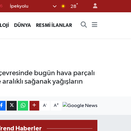
°
İpekyolu
28
17
01
LOJİ
DÜNYA
RESMİ İLANLAR
02
12
4
çevresinde bugün hava parçalı
 aralıklı sağanak yağışların
-
+
A
A
Trend Haberler