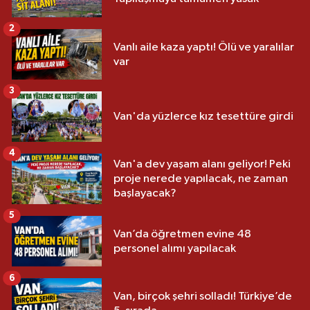
2
Vanlı aile kaza yaptı! Ölü ve yaralılar
var
3
Van'da yüzlerce kız tesettüre girdi
4
Van'a dev yaşam alanı geliyor! Peki
proje nerede yapılacak, ne zaman
başlayacak?
5
Van’da öğretmen evine 48
personel alımı yapılacak
6
Van, birçok şehri solladı! Türkiye’de