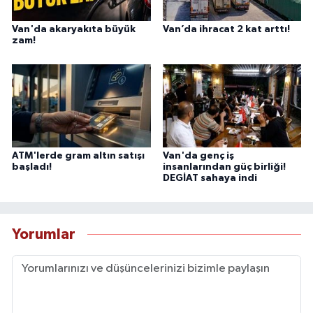
Van'da akaryakıta büyük
Van’da ihracat 2 kat arttı!
zam!
ATM'lerde gram altın satışı
Van'da genç iş
başladı!
insanlarından güç birliği!
DEGİAT sahaya indi
Yorumlar