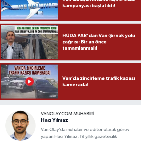
kampanyası başlatıldı!
HÜDA PAR’dan Van-Şırnak yolu
çağrısı: Bir an önce
tamamlanmalı!
Van’da zincirleme trafik kazası
kamerada!
VANOLAY.COM MUHABIRI
Hacı Yılmaz
Van Olay’da muhabir ve editör olarak görev
yapan Hacı Yılmaz, 19 yıllık gazetecilik