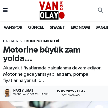
Vanspor
Van Nöbetçi Eczaneler
VANSPOR
GÜNCEL
SİYASET
EKONOMİ
SAĞLI
Güncel
Van Hava Durumu
HABERLER
EKONOMİ HABERLERİ
Siyaset
Van Namaz Vakitleri
Motorine büyük zam
Ekonomi
Van Trafik Yoğunluk Haritası
yolda…
Sağlık
Süper Lig Puan Durumu ve Fikstür
Akaryakıt fiyatlarında dalgalanma devam ediyor.
Motorine gece yarısı yapılan zam, pompa
Eğitim
Tüm Manşetler
fiyatlarına yansıtıldı.
HACI YILMAZ
15.05.2025 - 13:47
Bilim & Teknoloji
Son Dakika Haberleri
VANOLAY.COM MUHABIRI
YAYINLANMA
Dünya
Haber Arşivi