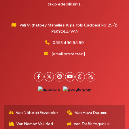
MERAŞEL FEVZİ ÇAKMAK CAD. KÜLTÜR SARAYI KIZILAY KAN MERKEZİ
takip edebilirsiniz.
KARŞISI DIŞ KAPI NO:25B
0 (432) 212 66 67
Yol Tarifi Al
Vali Mithatbey Mahallesi Kışla Yolu Caddesi No:29/B
Yenı Derman Eczanesi
İPEKYOLU/VAN
Hatuniye Mah. Özel Akdamar Hastanesi Karşısı Güven Evleri A.Blok No:7
Akdamar Hastanesi Acil yanı. İpekyolu. Hatuniye mahallesi terzioğlu, Eski
0553 496 65 69
ikinisan kedili kavşağı, 65100 Ipekyolu Van
[email protected]
0 (432) 216 14 84
Yol Tarifi Al
Hayat Eczanesi
Kışla Mah.Çınarlı Cad.1038 Sk.No:93 3-4
0 (432) 354 37 36
Yol Tarifi Al
Erdoğan Eczanesi
SEREFIYE MAHALLE URARTU SOKAK ESKİ İSTANBUL HAST. KRŞ. NO:6 B
Van Nöbetçi Eczaneler
Van Hava Durumu
0 (432) 215 82 65
Yol Tarifi Al
Van Namaz Vakitleri
Van Trafik Yoğunluk