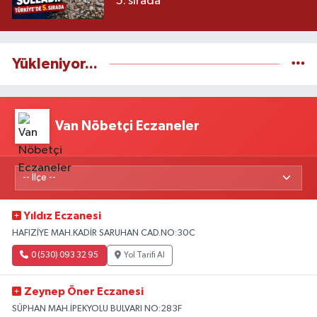
5. sırada
Yükleniyor...
Van Nöbetçi Eczaneler
Yıldız Eczanesi
HAFIZİYE MAH.KADİR SARUHAN CAD.NO:30C
0 (530) 093 32 95
Yol Tarifi Al
Zeynep Öner Eczanesi
SÜPHAN MAH.İPEKYOLU BULVARI NO:283F