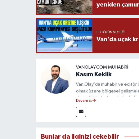
yeniden çamur
EDITÖRÜN SEÇTIĞI
Van’da uçak kri
VANOLAY.COM MUHABIRI
Kasım Keklik
Van Olay’da muhabir ve editör 
olmak üzere bölgesel gelişmele
deneyimiyle hızlı ve doğru haber
Devam Et
ilkeleri doğrultusunda güvenilir
Bunlar da ilginizi çekebilir