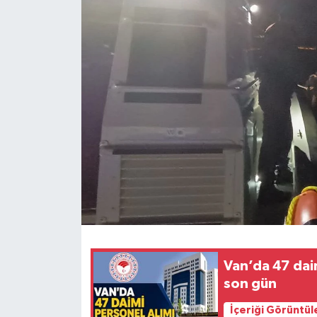
RESMİ İLANLAR
Van’da 47 daim
son gün
İçeriği Görüntül