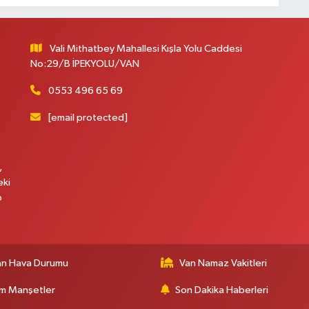
Vali Mithatbey Mahallesi Kışla Yolu Caddesi
B
No:29/B İPEKYOLU/VAN
B
C
0553 496 65 69
[email protected]
C
,
eki
p
B
an Hava Durumu
Van Namaz Vakitleri
m Manşetler
Son Dakika Haberleri