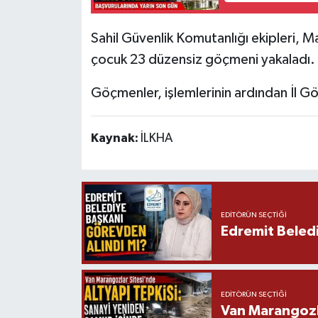
Sahil Güvenlik Komutanlığı ekipleri, Ma
çocuk 23 düzensiz göçmeni yakaladı.
Göçmenler, işlemlerinin ardından İl G
Kaynak:
İLKHA
EDITÖRÜN SEÇTIĞI
Edremit Beledi
EDITÖRÜN SEÇTIĞI
Van Marangozla