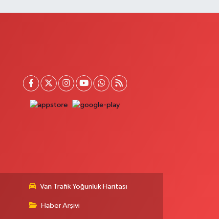
0 (432) 651 21 38
Yol Tarifi Al
Akın Eczanesi
ÖLGE HASTANESİ YANI,HAVAALANI KAVŞAĞI,
AHÇEŞEHİR KOLEJİ KARŞ.SÜPHAN MAH.İPEKYOLU
AD.NO:283I
0 (432) 502 71 71
Yol Tarifi Al
Çatak Eczanesi
UMHURİYET MAH.ATATÜRK CAD.DIŞ KAPI NO:13D
0 (432) 512 22 23
Yol Tarifi Al
Demir Eczanesi
AHÇELİEVLER MAH.ÇAY SK.NO:2 A
0 (432) 612 26 26
Yol Tarifi Al
Van Trafik Yoğunluk Haritası
Haber Arşivi