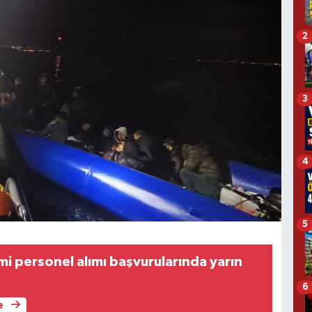
2
3
4
5
i personel alımı başvurularında yarın
6
e