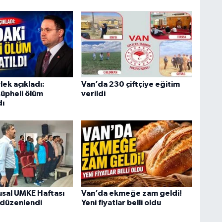
K
p
A
ek açıkladı:
Van’da 230 çiftçiye eğitim
şüpheli ölüm
verildi
dı
Z
K
U
usal UMKE Haftası
Van’da ekmeğe zam geldi!
 düzenlendi
Yeni fiyatlar belli oldu