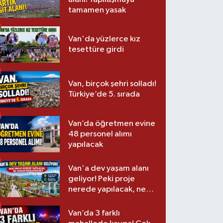
tamamen yasak
Van'da yüzlerce kız
tesettüre girdi
Van, birçok şehri solladı!
Türkiye’de 5. sırada
Van’da öğretmen evine
48 personel alımı
yapılacak
Van'a dev yaşam alanı
geliyor! Peki proje
nerede yapılacak, ne
zaman başlayacak?
Van’da 3 farklı