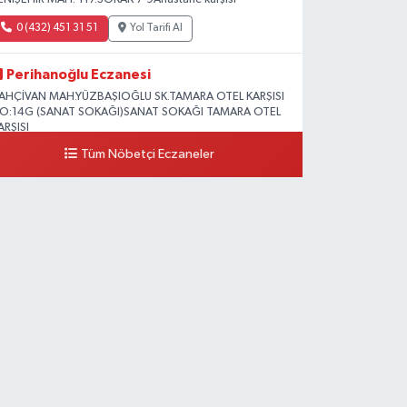
0 (432) 451 31 51
Yol Tarifi Al
Perihanoğlu Eczanesi
AHÇİVAN MAH.YÜZBAŞIOĞLU SK.TAMARA OTEL KARŞISI
O:14G (SANAT SOKAĞI)SANAT SOKAĞI TAMARA OTEL
ARŞISI
Tüm Nöbetçi Eczaneler
0 (432) 216 24 25
Yol Tarifi Al
Aydın Eczanesi
ecep Tayyip Erdoğan Mah.Azerbaycan Cad.104 B
0 (538) 861 36 16
Yol Tarifi Al
Arjin Eczanesi
EYAZIT MAH.ZEYLAN CADDESİ OKYANUS GİYİM YANI
O:1
0 (535) 014 85 70
Yol Tarifi Al