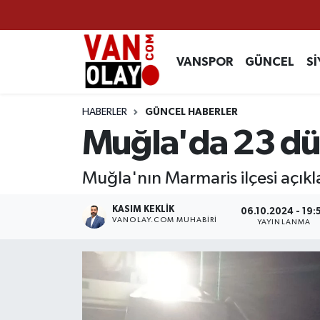
Vanspor
Van Nöbetçi Eczaneler
VANSPOR
GÜNCEL
Sİ
Güncel
Van Hava Durumu
HABERLER
GÜNCEL HABERLER
Siyaset
Van Namaz Vakitleri
Muğla'da 23 dü
Ekonomi
Van Trafik Yoğunluk Haritası
Muğla'nın Marmaris ilçesi açık
Sağlık
Süper Lig Puan Durumu ve Fikstür
KASIM KEKLIK
06.10.2024 - 19:
VANOLAY.COM MUHABIRI
YAYINLANMA
Eğitim
Tüm Manşetler
Bilim & Teknoloji
Son Dakika Haberleri
Dünya
Haber Arşivi