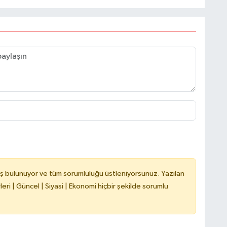
A
ş
C
Z
E
3
ş bulunuyor ve tüm sorumluluğu üstleniyorsunuz. Yazılan
ri | Güncel | Siyasi | Ekonomi hiçbir şekilde sorumlu
H