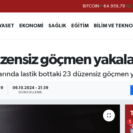
BITCOIN
64.959,79
%1.
DOLAR
47,7436
%0.
YASET
EKONOMİ
SAĞLIK
EĞİTİM
BİLİM VE TEKNO
EURO
55,2510
%0.
STERLİN
64,4811
%0.
GRAM ALTIN
6660.55
%0.
zensiz göçmen yakal
BİST100
13.779
%-
larında lastik bottaki 23 düzensiz göçmen 
59
06.10.2024 - 21:39
GÜNCELLEME
1