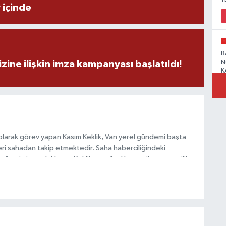
 içinde
B
zine ilişkin imza kampanyası başlatıldı!
N
K
R
olarak görev yapan Kasım Keklik, Van yerel gündemi başta
ri sahadan takip etmektedir. Saha haberciliğindeki
 üretimine odaklanan Keklik, tarafsızlık ve etik gazetecilik
 içerikler sunmaktadır.
B
N