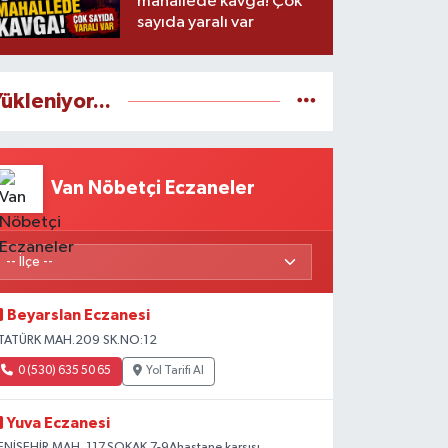
mahallede kavga! Çok
sayıda yaralı var
ükleniyor...
Van Nöbetçi Eczaneler
Beyarslan Eczanesi
TATÜRK MAH.209 SK.NO:12
0 (530) 635 50 65
Yol Tarifi Al
Yuva Eczanesi
ENİŞEHİR MAH. 117.SOKAK 7-9Ahastane karşısı