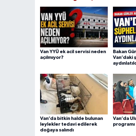
Van YYÜ ek acil servisi neden
Bakan Gürl
açılmıyor?
Van’daki 
aydınlatıl
Van’da bitkin halde bulunan
Van’da Ul
leylekler tedavi edilerek
programı
doğaya salındı