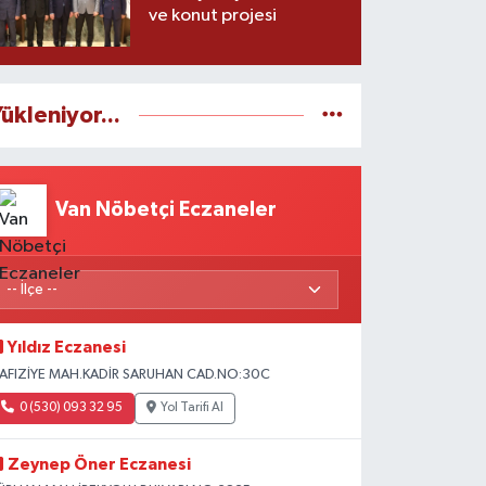
ve konut projesi
ükleniyor...
Van Nöbetçi Eczaneler
Yıldız Eczanesi
AFIZİYE MAH.KADİR SARUHAN CAD.NO:30C
0 (530) 093 32 95
Yol Tarifi Al
Zeynep Öner Eczanesi