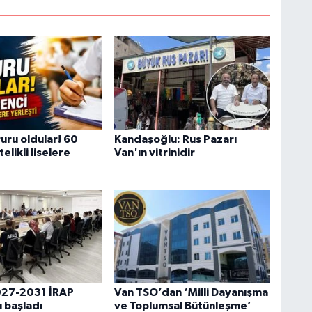
M
K
H
E
H
6
uru oldular! 60
Kandaşoğlu: Rus Pazarı
elikli liselere
Van'ın vitrinidir
K
S
027-2031 İRAP
Van TSO’dan ‘Milli Dayanışma
K
ı başladı
ve Toplumsal Bütünleşme’