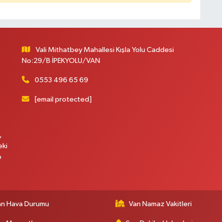
A
Vali Mithatbey Mahallesi Kışla Yolu Caddesi
No:29/B İPEKYOLU/VAN
0553 496 65 69
A
[email protected]
N
,
eki
p
an Hava Durumu
Van Namaz Vakitleri