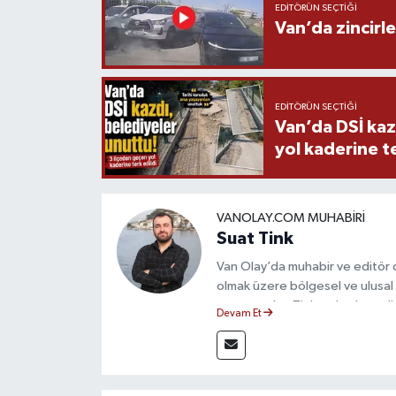
EDITÖRÜN SEÇTIĞI
Van’da zincirl
EDITÖRÜN SEÇTIĞI
Van’da DSİ kaz
yol kaderine te
VANOLAY.COM MUHABIRI
Suat Tink
Van Olay’da muhabir ve editör 
olmak üzere bölgesel ve ulusal 
mezunu olan Tink, sahadan edindiğ
Devam Et
çerçevesinde güvenilir ve hızlı 