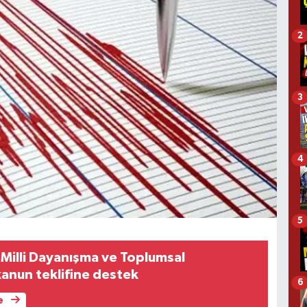
2
3
4
5
Milli Dayanışma ve Toplumsal
anun teklifine destek
6
e