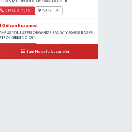
ÜPHAN MAH.İPEKYOLU BULVARI NO:283F
0 (432) 217 51 51
Yol Tarifi Al
Gülcan Eczanesi
AMPÜS YOLU ÜZERİ ORGANİZE SANAYİ YUKARISI BAGER
ETROL GİRİŞİ NO:394
0 (533) 348 25 87
Yol Tarifi Al
Tüm Nöbetçi Eczaneler
Lütfiye Hanım Eczanesi
AHÇİVAN MAH.15 TEMMUZ ŞEHİTLERİ CAD.NO:36B
ZEL LOKMAN HEKİM HASTANESİ ACİL KARŞISI
0 (501) 048 96 88
Yol Tarifi Al
Emek Eczanesi
AHMUDİYE MAH.ATATÜRK CAD.NO:17B
0 (531) 621 69 65
Yol Tarifi Al
Onay Eczanesi