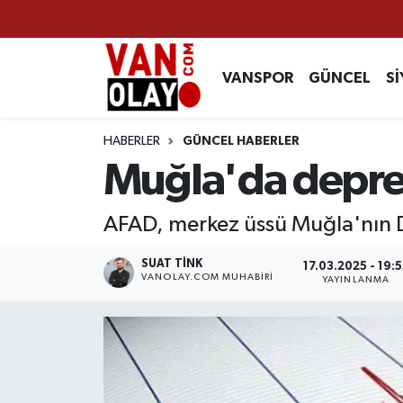
Vanspor
Van Nöbetçi Eczaneler
VANSPOR
GÜNCEL
Sİ
Güncel
Van Hava Durumu
HABERLER
GÜNCEL HABERLER
Siyaset
Van Namaz Vakitleri
Muğla'da depr
Ekonomi
Van Trafik Yoğunluk Haritası
AFAD, merkez üssü Muğla'nın 
Sağlık
Süper Lig Puan Durumu ve Fikstür
SUAT TINK
17.03.2025 - 19:5
VANOLAY.COM MUHABIRI
YAYINLANMA
Eğitim
Tüm Manşetler
Bilim & Teknoloji
Son Dakika Haberleri
Dünya
Haber Arşivi