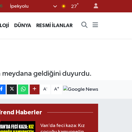
66
°
İpekyolu
27
06
.1
LOJİ
DÜNYA
RESMİ İLANLAR
21
39
0
 meydana geldiğini duyurdu.
-
+
A
A
Trend Haberler
Van’da feci kaza: Kız
çocuğu kamyonetin