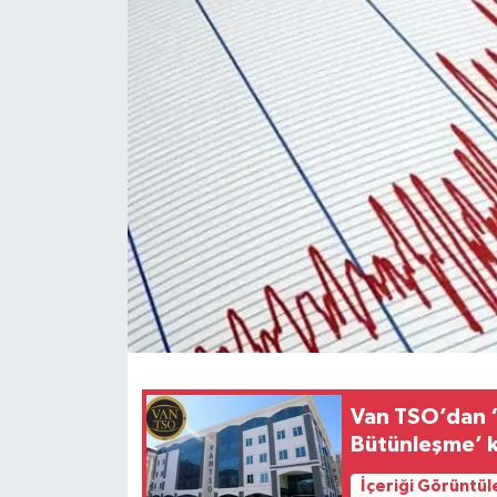
RESMİ İLANLAR
Van TSO’dan ‘
Bütünleşme’ k
İçeriği Görüntül