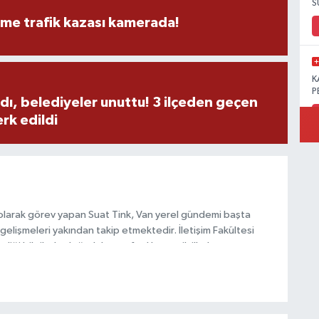
S
eme trafik kazası kamerada!
K
P
dı, belediyeler unuttu! 3 ilçeden geçen
rk edildi
B
Ö
olarak görev yapan Suat Tink, Van yerel gündemi başta
gelişmeleri yakından takip etmektedir. İletişim Fakültesi
i bilgilerle doğruluk, tarafsızlık ve etik ilkeler
M
habercilik anlayışını benimsemektedir.