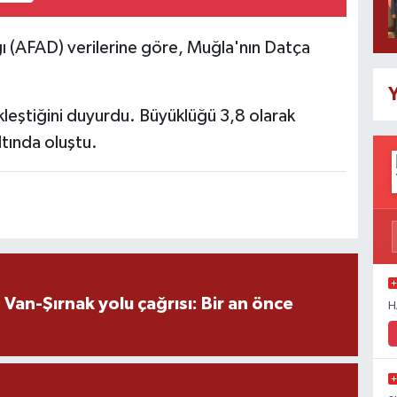
ı (AFAD) verilerine göre, Muğla'nın Datça
Y
eştiğini duyurdu. Büyüklüğü 3,8 olarak
ltında oluştu.
an-Şırnak yolu çağrısı: Bir an önce
H