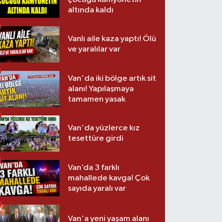
altında kaldı
Vanlı aile kaza yaptı! Ölü
ve yaralılar var
Van'da iki bölge artık sit
alanı! Yapılaşmaya
tamamen yasak
Van'da yüzlerce kız
tesettüre girdi
Van’da 3 farklı
mahallede kavga! Çok
sayıda yaralı var
Van'a yeni yaşam alanı