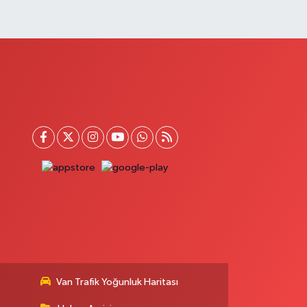
0 (432) 512 22 23
Yol Tarifi Al
Saray Eczanesi
TATÜRK MAHALLESİ 3 NİSAN CADDESİ NO:20
0 (432) 781 22 29
Yol Tarifi Al
Güzelsu Eczanesi
kpınar Mahallesi Hastane yolu üzeri Mezbaha Caddesi
o:1
0 (544) 718 97 64
Yol Tarifi Al
Van Trafik Yoğunluk Haritası