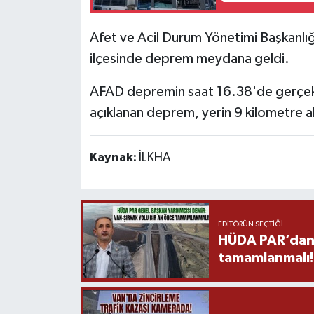
Afet ve Acil Durum Yönetimi Başkanlığ
ilçesinde deprem meydana geldi.
AFAD depremin saat 16.38'de gerçekl
açıklanan deprem, yerin 9 kilometre a
Kaynak:
İLKHA
EDITÖRÜN SEÇTIĞI
HÜDA PAR’dan V
tamamlanmalı!