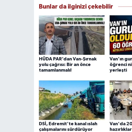
Bunlar da ilginizi çekebilir
HÜDA PAR’dan Van-Şırnak
Van'ın gur
yolu çağrısı: Bir an önce
öğrenci nit
tamamlanmalı!
yerleşti
DSİ, Edremit'te kanal ıslah
Van'da 2
çalışmalarını sürdürüyor
hazırlıklar