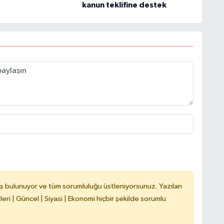
kanun teklifine destek
B
N
V
Y
ş bulunuyor ve tüm sorumluluğu üstleniyorsunuz. Yazılan
ri | Güncel | Siyasi | Ekonomi hiçbir şekilde sorumlu
C