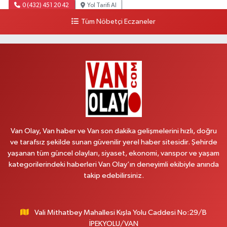
0 (432) 451 20 42
Yol Tarifi Al
Tüm Nöbetçi Eczaneler
Polen Eczanesi
VALİ MİTHAT BEY MAH.SIHKE CAD.HZ.ÖMER CAMİ YANI NO:6B
0 (432) 212 48 48
Yol Tarifi Al
Müfide Eczanesi
ÜNİVERSİTE HASTANESİ DÖNÜŞÜ KAMPÜS GALERİCİLER SİTESİ YANI
NO:41
0 (545) 604 85 48
Yol Tarifi Al
Van Olay, Van haber ve Van son dakika gelişmelerini hızlı, doğru
ve tarafsız şekilde sunan güvenilir yerel haber sitesidir. Şehirde
Kumsal Eczanesi
yaşanan tüm güncel olayları, siyaset, ekonomi, vanspor ve yaşam
ORTA MAH.MUSLİH GÖRENTAŞ BULVARI,GİMPAŞ MARKET YANI NO:62 B
kategorilerindeki haberleri Van Olay’ın deneyimli ekibiyle anında
takip edebilirsiniz.
0 (432) 612 42 42
Yol Tarifi Al
Çınar Eczanesi
Vali Mithatbey Mahallesi Kışla Yolu Caddesi No:29/B
VALİ MİTHAT BEY MAH. DEFTERDARLIK CAD. MİLANO HOTEL YANI
İPEKYOLU/VAN
DOĞUŞ MARKET KARŞISI NO:20 B