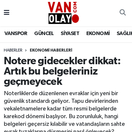
Vanspor
Van Nöbetçi Eczaneler
VANSPOR
GÜNCEL
SİYASET
EKONOMİ
SAĞLI
Güncel
Van Hava Durumu
HABERLER
EKONOMİ HABERLERİ
Siyaset
Van Namaz Vakitleri
Notere gidecekler dikkat:
Ekonomi
Van Trafik Yoğunluk Haritası
Artık bu belgeleriniz
geçmeyecek
Sağlık
Süper Lig Puan Durumu ve Fikstür
Noterliklerde düzenlenen evraklar için yeni bir
Eğitim
Tüm Manşetler
güvenlik standardı geliyor. Tapu devirlerinden
vekaletnamelere kadar tüm resmi belgelerde
Bilim & Teknoloji
Son Dakika Haberleri
karekod dönemi başlıyor. Bu zorunluluk, hangi
belgeleri geçersiz kılabilir ve vatandaşların sahte
Dünya
Haber Arşivi
evrak tuzaklarına düşmesini nasıl önleyecek?