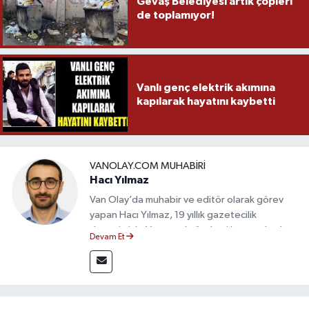
Gevaş Belediyesi artık çöpleri
de toplamıyor!
Vanlı genç elektrik akımına
kapılarak hayatını kaybetti
VANOLAY.COM MUHABIRI
Hacı Yılmaz
Van Olay’da muhabir ve editör olarak görev
yapan Hacı Yılmaz, 19 yıllık gazetecilik
deneyimiyle Van yerel gündemi başta olmak
Devam Et
üzere bölgesel ve ulusal gelişmeleri sahadan
takip etmektedir. Editoryal sürece katkı sunan
Yılmaz, tarafsızlık, doğruluk ve etik ilkeler
çerçevesinde ürettiği haberlerle kamuoyunu
güvenilir kaynaklara dayalı olarak