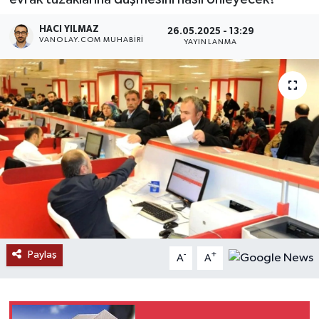
RESMİ İLANLAR
HACI YILMAZ
26.05.2025 - 13:29
VANOLAY.COM MUHABIRI
YAYINLANMA
Paylaş
-
+
A
A