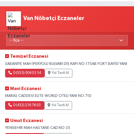
Van Nöbetçi Eczaneler
Temizel Eczanesi
ŞABANİYE MAH.İPEKYOLU BULVARI DIŞ KAPI NO:175AB FORT BAYİSİ YANI
0 (553) 004 53 34
Yol Tarifi Al
Mavi Eczanesi
MARAŞ CADDESİ ELİTE WORLD OTELİ YANI NO:71D
0 (432) 216 76 03
Yol Tarifi Al
Umut Eczanesi
YENİŞEHİR MAH.HASTANE CAD.NO:35