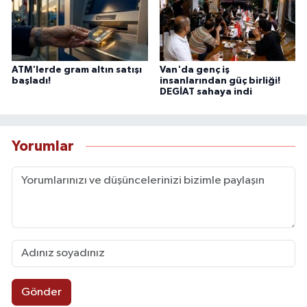
ATM'lerde gram altın satışı
Van'da genç iş
başladı!
insanlarından güç birliği!
DEGİAT sahaya indi
Yorumlar
Gönder