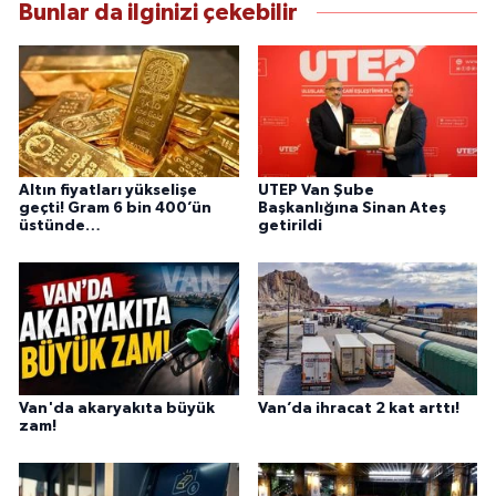
Bunlar da ilginizi çekebilir
bilgilendirmektedir.
Altın fiyatları yükselişe
UTEP Van Şube
geçti! Gram 6 bin 400’ün
Başkanlığına Sinan Ateş
üstünde…
getirildi
Van'da akaryakıta büyük
Van’da ihracat 2 kat arttı!
zam!