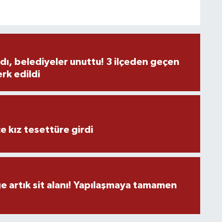
A
dı, belediyeler unuttu! 3 ilçeden geçen
rk edildi
C
H
e kız tesettüre girdi
U
ge artık sit alanı! Yapılaşmaya tamamen
H