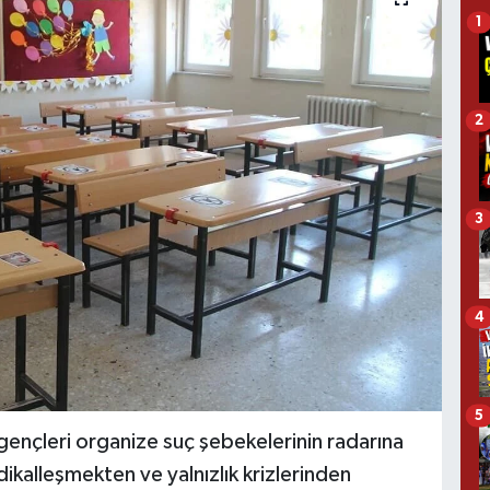
1
2
3
4
5
gençleri organize suç şebekelerinin radarına
ikalleşmekten ve yalnızlık krizlerinden