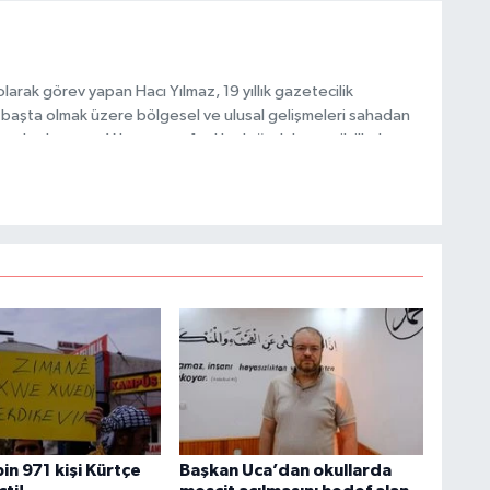
arak görev yapan Hacı Yılmaz, 19 yıllık gazetecilik
C
başta olmak üzere bölgesel ve ulusal gelişmeleri sahadan
e katkı sunan Yılmaz, tarafsızlık, doğruluk ve etik ilkeler
e kamuoyunu güvenilir kaynaklara dayalı olarak
B
in 971 kişi Kürtçe
Başkan Uca’dan okullarda