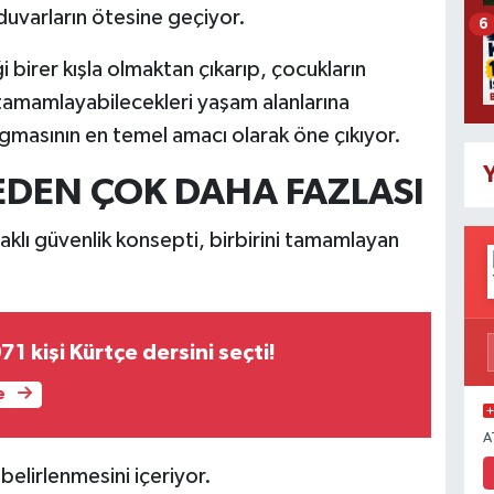
 duvarların ötesine geçiyor.
6
ği birer kışla olmaktan çıkarıp, çocukların
a tamamlayabilecekleri yaşam alanlarına
masının en temel amacı olarak öne çıkıyor.
Y
EDEN ÇOK DAHA FAZLASI
klı güvenlik konsepti, birbirini tamamlayan
71 kişi Kürtçe dersini seçti!
e
A
belirlenmesini içeriyor.