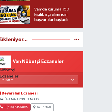
Van’da kuruma 150
kişilik işçi alımı için
başvurular başladı
ükleniyor...
Van Nöbetçi Eczaneler
Beyarslan Eczanesi
TATÜRK MAH.209 SK.NO:12
0 (530) 635 50 65
Yol Tarifi Al