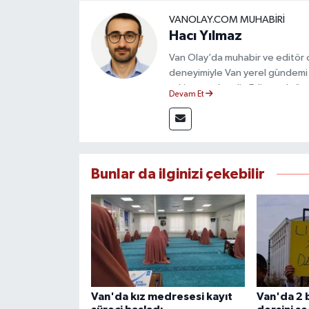
VANOLAY.COM MUHABIRI
Hacı Yılmaz
Van Olay’da muhabir ve editör ol
deneyimiyle Van yerel gündemi 
takip etmektedir. Editoryal sürec
Devam Et
çerçevesinde ürettiği haberlerl
bilgilendirmektedir.
Bunlar da ilginizi çekebilir
Van'da kız medresesi kayıt
Van'da 2 b