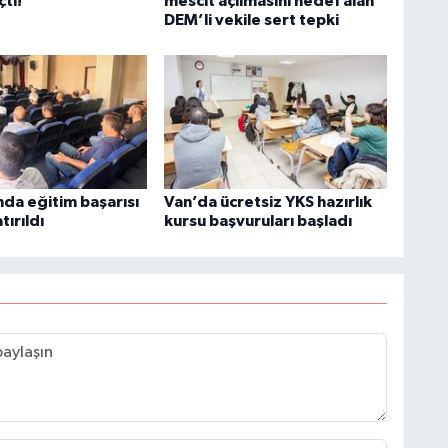
çti!
mescit açılmasını hedef alan
DEM’li vekile sert tepki
nda eğitim başarısı
Van’da ücretsiz YKS hazırlık
ırıldı
kursu başvuruları başladı