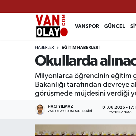
Vanspor
Van Nöbetçi Eczaneler
VANSPOR
GÜNCEL
Sİ
Güncel
Van Hava Durumu
HABERLER
EĞİTİM HABERLERİ
Siyaset
Van Namaz Vakitleri
Okullarda alınac
Ekonomi
Van Trafik Yoğunluk Haritası
Milyonlarca öğrencinin eğitim gö
Bakanlığı tarafından devreye alı
Sağlık
Süper Lig Puan Durumu ve Fikstür
görüşmede müjdesini verdiği yen
Eğitim
Tüm Manşetler
HACI YILMAZ
01.06.2026 - 17:
VANOLAY.COM MUHABIRI
YAYINLANMA
Bilim & Teknoloji
Son Dakika Haberleri
Dünya
Haber Arşivi