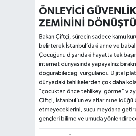
ÖNLEYİCİ GÜVENLİK
ZEMİNİNİ DÖNÜŞT
Bakan Çiftçi, sürecin sadece kamu ku
belirterek İstanbul’daki anne ve babal
Çocuğunu dışarıdaki hayatta tek başı
internet dünyasında yapayalnız bırak
doğurabileceği vurgulandı. Dijital platf
dünyadaki tehlikelerden çok daha kolay
"çocuktan önce tehlikeyi görme" vizyo
Çiftçi, İstanbul’un evlatlarını ne idüğü b
etmeyeceklerini, suçu meydana getir
gençleri bilime ve umuda yönlendirecek