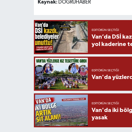
Kaynak:
DOĞRUHABER
EDITÖRÜN SEÇTIĞI
Van’da DSİ kaz
yol kaderine te
EDITÖRÜN SEÇTIĞI
Van'da yüzlerc
EDITÖRÜN SEÇTIĞI
Van'da iki böl
yasak