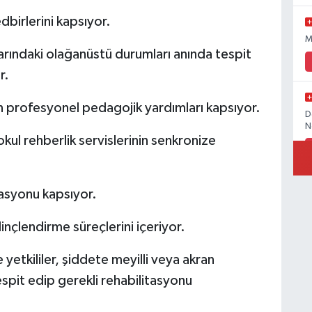
dbirlerini kapsıyor.
M
rındaki olağanüstü durumları anında tespit
r.
n profesyonel pedagojik yardımları kapsıyor.
D
N
kul rehberlik servislerinin senkronize
rasyonu kapsıyor.
İ
linçlendirme süreçlerini içeriyor.
etkililer, şiddete meyilli veya akran
Ö
spit edip gerekli rehabilitasyonu
M