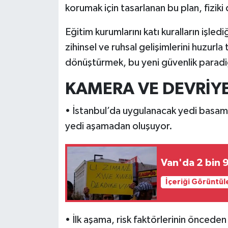
korumak için tasarlanan bu plan, fiziki
Eğitim kurumlarını katı kuralların işledi
zihinsel ve ruhsal gelişimlerini huzurl
dönüştürmek, bu yeni güvenlik paradig
KAMERA VE DEVRİY
• İstanbul’da uygulanacak yedi basama
yedi aşamadan oluşuyor.
Van'da 2 bin 9
İçeriği Görüntül
• İlk aşama, risk faktörlerinin önceden 