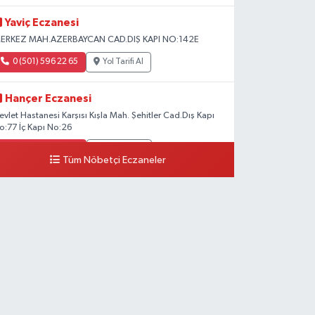
Yaviç Eczanesi
ERKEZ MAH.AZERBAYCAN CAD.DIŞ KAPI NO:142E
0 (501) 596 22 65
Yol Tarifi Al
Hançer Eczanesi
evlet Hastanesi Karşısı Kışla Mah. Şehitler Cad.Dış Kapı
o:77 İç Kapı No:26
0 (543) 204 39 32
Yol Tarifi Al
Tüm Nöbetçi Eczaneler
Hilal Eczanesi
STASYON MAH.MEHMETPAŞA CAD.NO:44 1
0 (552) 876 65 00
Yol Tarifi Al
Peker Eczanesi
ZEL AKDAMAR HASTANESİ KARŞISI HATUNİYE
AH.ASMİN SK.NO:11
0 (535) 230 06 50
Yol Tarifi Al