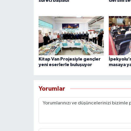
süreci başladı
dersini se
Kitap Van Projesiyle gençler
İpekyolu’
yeni eserlerle buluşuyor
masaya yat
Yorumlar