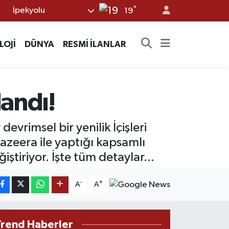
°
İpekyolu
19
LOJİ
DÜNYA
RESMİ İLANLAR
landı!
vrimsel bir yenilik İçişleri
Jazeera ile yaptığı kapsamlı
tiriyor. İşte tüm detaylar...
-
+
A
A
Trend Haberler