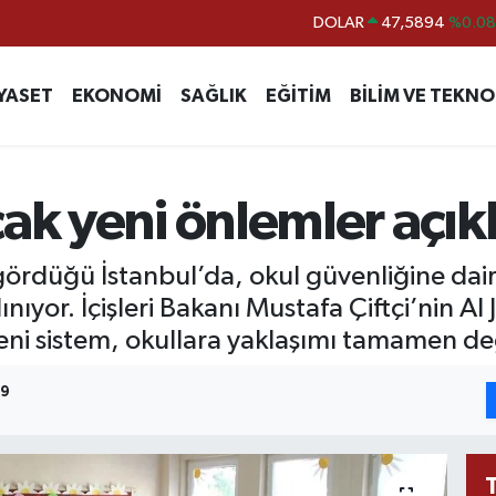
DOLAR
47,5894
%0.08
EURO
55,0398
%-0.02
YASET
EKONOMİ
SAĞLIK
EĞİTİM
BİLİM VE TEKNO
STERLİN
64,1581
%0.16
GRAM ALTIN
6508.83
%4.44
BİST100
13.703
%11
ak yeni önlemler açık
BITCOIN
64.927,78
%1.32
rdüğü İstanbul’da, okul güvenliğine dair de
nıyor. İçişleri Bakanı Mustafa Çiftçi’nin Al 
i sistem, okullara yaklaşımı tamamen değiş
19