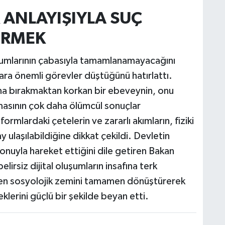
 ANLAYIŞIYLA SUÇ
ÜRMEK
M
rumlarının çabasıyla tamamlanamayacağını
ara önemli görevler düştüğünü hatırlattı.
na bırakmaktan korkan bir ebeveynin, onu
Y
masının çok daha ölümcül sonuçlar
ormlardaki çetelerin ve zararlı akımların, fiziki
 ulaşılabildiğine dikkat çekildi. Devletin
S
nuyla hareket ettiğini dile getiren Bakan
O
elirsiz dijital oluşumların insafına terk
en sosyolojik zemini tamamen dönüştürerek
lerini güçlü bir şekilde beyan etti.
M
M