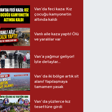
Van’da feci kaza: Kız
çocuğu kamyonetin
altında kaldı
Vanlı aile kaza yaptı! Ölü
ve yaralılar var
Van’a yağmur geliyor!
İşte detaylar...
Van'da iki bölge artık sit
alanı! Yapılaşmaya
tamamen yasak
Van'da yüzlerce kız
tesettüre girdi