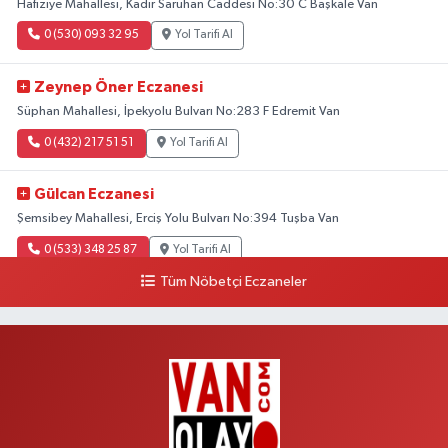
Hafıziye Mahallesi, Kadir Saruhan Caddesi No:30 C Başkale Van
0 (530) 093 32 95
Yol Tarifi Al
Zeynep Öner Eczanesi
Süphan Mahallesi, İpekyolu Bulvarı No:283 F Edremit Van
0 (432) 217 51 51
Yol Tarifi Al
Gülcan Eczanesi
Şemsibey Mahallesi, Erciş Yolu Bulvarı No:394 Tuşba Van
0 (533) 348 25 87
Yol Tarifi Al
Tüm Nöbetçi Eczaneler
Lütfiye Hanım Eczanesi
Bahçıvan Mahallesi, 15 Temmuz Şehitleri Caddesi No:36 B İpekyolu Van
0 (501) 048 96 88
Yol Tarifi Al
Emek Eczanesi
Mahmudiye Mahallesi, Atatürk Caddesi No:17 B Özalp Van