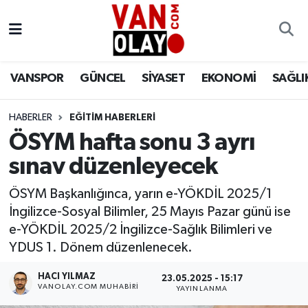
Vanspor
Van Nöbetçi Eczaneler
VANSPOR
GÜNCEL
SİYASET
EKONOMİ
SAĞLI
Güncel
Van Hava Durumu
HABERLER
EĞİTİM HABERLERİ
Siyaset
Van Namaz Vakitleri
ÖSYM hafta sonu 3 ayrı
Ekonomi
Van Trafik Yoğunluk Haritası
sınav düzenleyecek
Sağlık
Süper Lig Puan Durumu ve Fikstür
ÖSYM Başkanlığınca, yarın e-YÖKDİL 2025/1
İngilizce-Sosyal Bilimler, 25 Mayıs Pazar günü ise
Eğitim
Tüm Manşetler
e-YÖKDİL 2025/2 İngilizce-Sağlık Bilimleri ve
YDUS 1. Dönem düzenlenecek.
Bilim & Teknoloji
Son Dakika Haberleri
HACI YILMAZ
23.05.2025 - 15:17
VANOLAY.COM MUHABIRI
YAYINLANMA
Dünya
Haber Arşivi