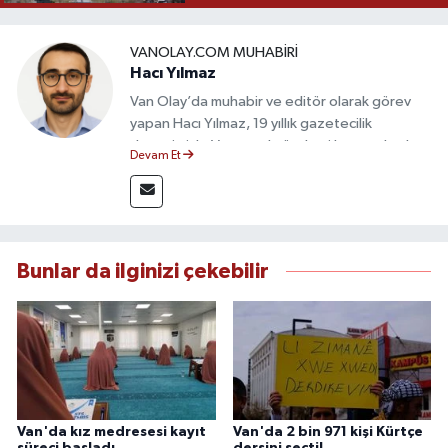
VANOLAY.COM MUHABIRI
Hacı Yılmaz
Van Olay’da muhabir ve editör olarak görev
yapan Hacı Yılmaz, 19 yıllık gazetecilik
deneyimiyle Van yerel gündemi başta olmak
Devam Et
üzere bölgesel ve ulusal gelişmeleri sahadan
takip etmektedir. Editoryal sürece katkı sunan
Yılmaz, tarafsızlık, doğruluk ve etik ilkeler
çerçevesinde ürettiği haberlerle kamuoyunu
güvenilir kaynaklara dayalı olarak
Bunlar da ilginizi çekebilir
bilgilendirmektedir.
Van'da kız medresesi kayıt
Van'da 2 bin 971 kişi Kürtçe
süreci başladı
dersini seçti!