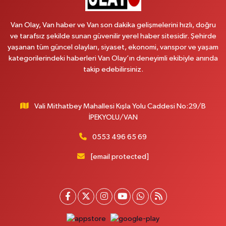
0 (531) 621 69 65
Yol Tarifi Al
Van Olay, Van haber ve Van son dakika gelişmelerini hızlı, doğru
Onay Eczanesi
ve tarafsız şekilde sunan güvenilir yerel haber sitesidir. Şehirde
yaşanan tüm güncel olayları, siyaset, ekonomi, vanspor ve yaşam
Şerefiye Mahallesi, Mareşal Fevzi Çakmak Caddesi No:25 B İpekyolu Van
kategorilerindeki haberleri Van Olay’ın deneyimli ekibiyle anında
0 (432) 212 66 67
Yol Tarifi Al
takip edebilirsiniz.
Yenı Derman Eczanesi
Hatuniye Mahallesi, Güven Evleri A Blok No:7 İpekyolu Van
Vali Mithatbey Mahallesi Kışla Yolu Caddesi No:29/B
İPEKYOLU/VAN
0 (432) 216 14 84
Yol Tarifi Al
0553 496 65 69
Hayat Eczanesi
Kışla Mahallesi, Çınarlı Caddesi, 1038 Sokak No:93 3-4 Erciş Van
[email protected]
0 (432) 354 37 36
Yol Tarifi Al
Erdoğan Eczanesi
Şerefiye Mahallesi, Urartu Sokak No:6 B İpekyolu Van
0 (432) 215 82 65
Yol Tarifi Al