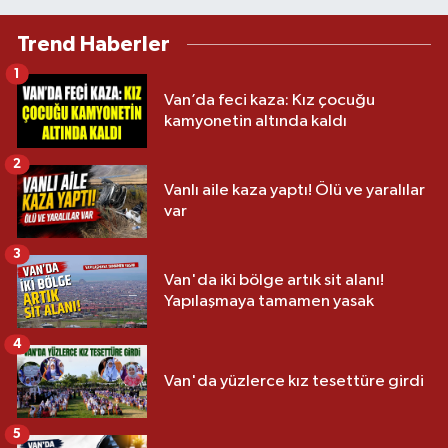
Trend Haberler
1
Van’da feci kaza: Kız çocuğu
kamyonetin altında kaldı
2
Vanlı aile kaza yaptı! Ölü ve yaralılar
var
3
Van'da iki bölge artık sit alanı!
Yapılaşmaya tamamen yasak
4
Van'da yüzlerce kız tesettüre girdi
5