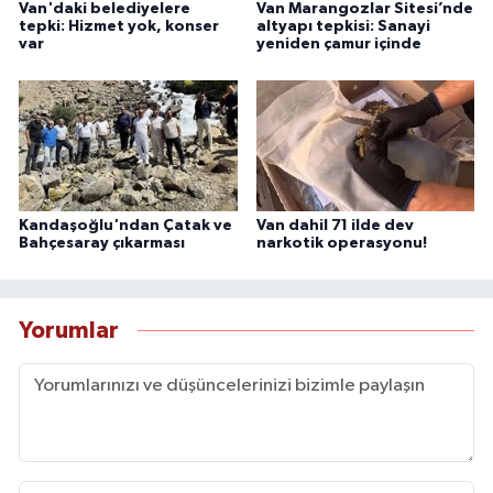
Van'daki belediyelere
Van Marangozlar Sitesi’nde
tepki: Hizmet yok, konser
altyapı tepkisi: Sanayi
var
yeniden çamur içinde
Kandaşoğlu'ndan Çatak ve
Van dahil 71 ilde dev
Bahçesaray çıkarması
narkotik operasyonu!
Yorumlar