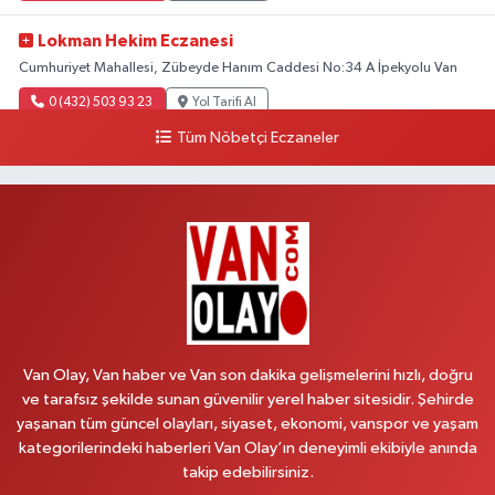
Lokman Hekim Eczanesi
Cumhuriyet Mahallesi, Zübeyde Hanım Caddesi No:34 A İpekyolu Van
0 (432) 503 93 23
Yol Tarifi Al
Tüm Nöbetçi Eczaneler
Hekimoğlu Eczanesi
Vanyolu Mahallesi, Kara Yusuf Bey Bulvarı No:102 F Erciş Van
0 (541) 147 65 65
Yol Tarifi Al
Koç Eczanesi
Cumhuriyet Mahallesi, Konak Sokak No:6 Gürpınar Van
0 (530) 442 24 65
Yol Tarifi Al
Van Olay, Van haber ve Van son dakika gelişmelerini hızlı, doğru
Yiğit Eczanesi
ve tarafsız şekilde sunan güvenilir yerel haber sitesidir. Şehirde
yaşanan tüm güncel olayları, siyaset, ekonomi, vanspor ve yaşam
Hatuniye Mahallesi, Asmin Sokak No:3 A İpekyolu Van
kategorilerindeki haberleri Van Olay’ın deneyimli ekibiyle anında
0 (432) 217 11 10
Yol Tarifi Al
takip edebilirsiniz.