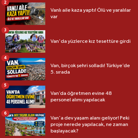
2
Vanlı aile kaza yaptı! Ölü ve yaralılar
var
3
Van'da yüzlerce kız tesettüre girdi
4
Van, birçok şehri solladı! Türkiye’de
5. sırada
5
Van’da öğretmen evine 48
personel alımı yapılacak
6
Van'a dev yaşam alanı geliyor! Peki
proje nerede yapılacak, ne zaman
başlayacak?