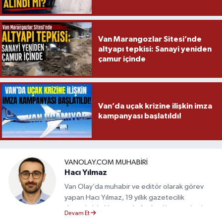
Van Marangozlar Sitesi’nde
altyapı tepkisi: Sanayi yeniden
çamur içinde
Van’da uçak krizine ilişkin imza
kampanyası başlatıldı!
VANOLAY.COM MUHABIRI
Hacı Yılmaz
Van Olay’da muhabir ve editör olarak görev
yapan Hacı Yılmaz, 19 yıllık gazetecilik
deneyimiyle Van yerel gündemi başta olmak
Devam Et
üzere bölgesel ve ulusal gelişmeleri sahadan