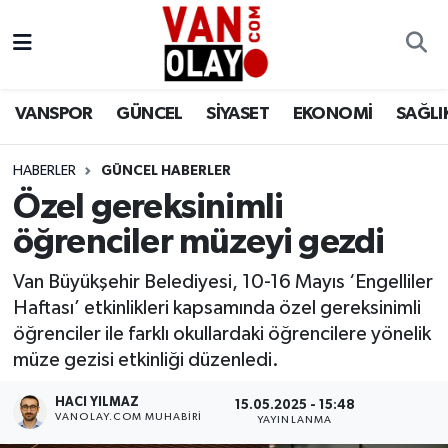
Vanspor
Van Nöbetçi Eczaneler
VANSPOR
GÜNCEL
SİYASET
EKONOMİ
SAĞLI
Güncel
Van Hava Durumu
HABERLER
GÜNCEL HABERLER
Siyaset
Van Namaz Vakitleri
Özel gereksinimli
Ekonomi
Van Trafik Yoğunluk Haritası
öğrenciler müzeyi gezdi
Sağlık
Süper Lig Puan Durumu ve Fikstür
Van Büyükşehir Belediyesi, 10-16 Mayıs ‘Engelliler
Haftası’ etkinlikleri kapsamında özel gereksinimli
Eğitim
Tüm Manşetler
öğrenciler ile farklı okullardaki öğrencilere yönelik
müze gezisi etkinliği düzenledi.
Bilim & Teknoloji
Son Dakika Haberleri
HACI YILMAZ
15.05.2025 - 15:48
VANOLAY.COM MUHABIRI
YAYINLANMA
Dünya
Haber Arşivi