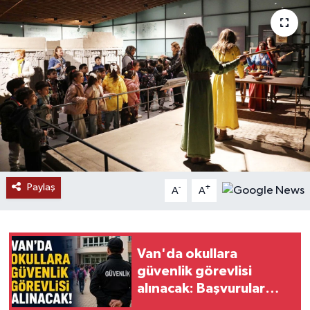
RESMİ İLANLAR
Paylaş
-
+
A
A
Van'da okullara
güvenlik görevlisi
alınacak: Başvurular
İŞKUR üzerinden