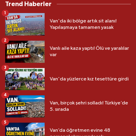
Trend Haberler
1
Van'da iki bölge artık sit alanı!
Yapılaşmaya tamamen yasak
2
Vanlı aile kaza yaptı! Ölü ve yaralılar
var
3
Van'da yüzlerce kız tesettüre girdi
4
Van, birçok şehri solladı! Türkiye’de
5. sırada
5
Van’da öğretmen evine 48