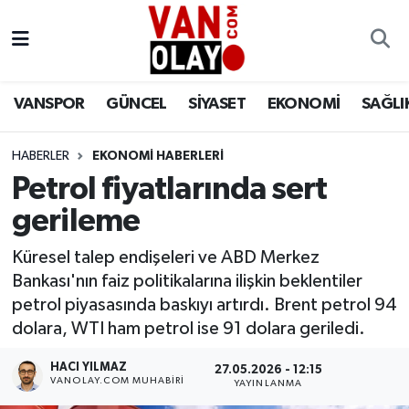
Vanspor
Van Nöbetçi Eczaneler
VANSPOR
GÜNCEL
SİYASET
EKONOMİ
SAĞLI
Güncel
Van Hava Durumu
HABERLER
EKONOMİ HABERLERİ
Siyaset
Van Namaz Vakitleri
Petrol fiyatlarında sert
Ekonomi
Van Trafik Yoğunluk Haritası
gerileme
Sağlık
Süper Lig Puan Durumu ve Fikstür
Küresel talep endişeleri ve ABD Merkez
Bankası'nın faiz politikalarına ilişkin beklentiler
Eğitim
Tüm Manşetler
petrol piyasasında baskıyı artırdı. Brent petrol 94
dolara, WTI ham petrol ise 91 dolara geriledi.
Bilim & Teknoloji
Son Dakika Haberleri
HACI YILMAZ
27.05.2026 - 12:15
VANOLAY.COM MUHABIRI
YAYINLANMA
Dünya
Haber Arşivi