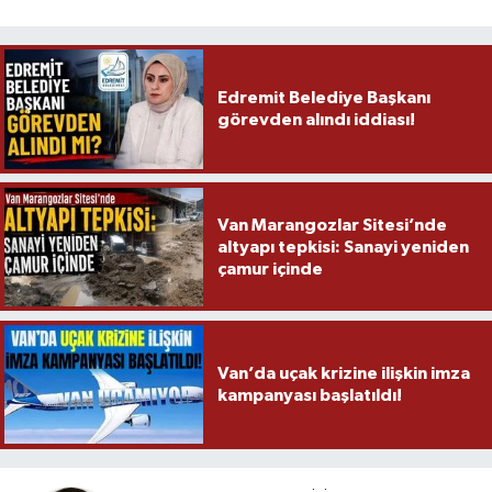
Edremit Belediye Başkanı
görevden alındı iddiası!
Van Marangozlar Sitesi’nde
altyapı tepkisi: Sanayi yeniden
çamur içinde
Van’da uçak krizine ilişkin imza
kampanyası başlatıldı!