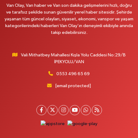
Van Olay, Van haber ve Van son dakika gelişmelerini hızlı, doğru
0 (530) 442 24 65
Yol Tarifi Al
ve tarafsız şekilde sunan güvenilir yerel haber sitesidir. Şehirde
yaşanan tüm güncel olayları, siyaset, ekonomi, vanspor ve yaşam
Yiğit Eczanesi
kategorilerindeki haberleri Van Olay’ın deneyimli ekibiyle anında
HATUNİYE MAHALLESİ ASMİN SOKAK NO:3 A ÖZEL AKDAMAR
takip edebilirsiniz.
HASTANESİ KARŞISI
0 (432) 217 11 10
Yol Tarifi Al
Vali Mithatbey Mahallesi Kışla Yolu Caddesi No:29/B
Akdağ Eczanesi
İPEKYOLU/VAN
SÜPHAN MAH.İPEKYOLU CAD.NO:283G BAHÇEŞEHİR KOLEJİ KARŞISI-
ABAKAN PLAZA
0553 496 65 69
0 (542) 378 02 68
Yol Tarifi Al
[email protected]
Ozan Eczanesi
SERHAT MAHALLESİ CUMHURİYET BULVARI VAN AVM YANI NO:137
ECIVILCOCUKMAGAZASIKARSISI
0 (542) 384 45 20
Yol Tarifi Al
Gevaş Eczanesi