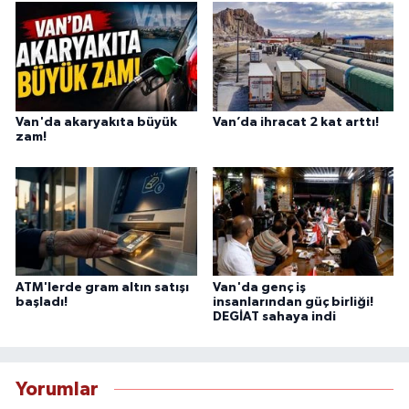
Van'da akaryakıta büyük
Van’da ihracat 2 kat arttı!
zam!
ATM'lerde gram altın satışı
Van'da genç iş
başladı!
insanlarından güç birliği!
DEGİAT sahaya indi
Yorumlar