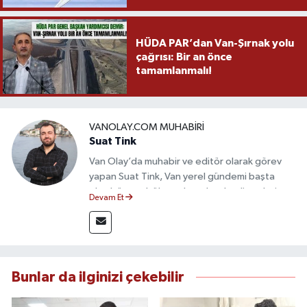
HÜDA PAR’dan Van-Şırnak yolu
çağrısı: Bir an önce
tamamlanmalı!
VANOLAY.COM MUHABIRI
Suat Tink
Van Olay’da muhabir ve editör olarak görev
yapan Suat Tink, Van yerel gündemi başta
olmak üzere bölgesel ve ulusal gelişmeleri
Devam Et
yakından takip etmektedir. İletişim Fakültesi
mezunu olan Tink, sahadan edindiği bilgilerle
doğruluk, tarafsızlık ve etik ilkeler
çerçevesinde güvenilir ve hızlı habercilik
anlayışını benimsemektedir.
Bunlar da ilginizi çekebilir