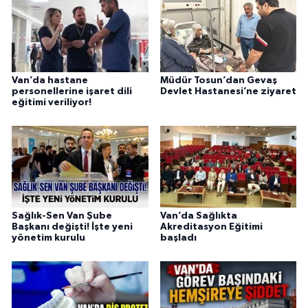
Van’da hastane
Müdür Tosun’dan Gevaş
personellerine işaret dili
Devlet Hastanesi’ne ziyaret
eğitimi veriliyor!
Sağlık-Sen Van Şube
Van’da Sağlıkta
Başkanı değişti! İşte yeni
Akreditasyon Eğitimi
yönetim kurulu
başladı