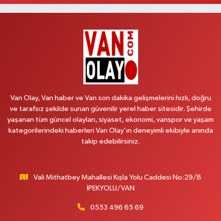
Hekimoğlu Eczanesi
Vanyolu Mahallesi, Kara Yusuf Bey Bulvarı No:102 F Erciş Van
0 (541) 147 65 65
Yol Tarifi Al
Koç Eczanesi
Cumhuriyet Mahallesi, Konak Sokak No:6 Gürpınar Van
0 (530) 442 24 65
Yol Tarifi Al
Van Olay, Van haber ve Van son dakika gelişmelerini hızlı, doğru
Yiğit Eczanesi
ve tarafsız şekilde sunan güvenilir yerel haber sitesidir. Şehirde
yaşanan tüm güncel olayları, siyaset, ekonomi, vanspor ve yaşam
Hatuniye Mahallesi, Asmin Sokak No:3 A İpekyolu Van
kategorilerindeki haberleri Van Olay’ın deneyimli ekibiyle anında
0 (432) 217 11 10
Yol Tarifi Al
takip edebilirsiniz.
Akdağ Eczanesi
Süphan Mahallesi, İpekyolu Caddesi No:283 G Edremit Van
Vali Mithatbey Mahallesi Kışla Yolu Caddesi No:29/B
İPEKYOLU/VAN
0 (542) 378 02 68
Yol Tarifi Al
0553 496 65 69
Ozan Eczanesi