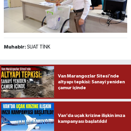
Muhabir:
SUAT TİNK
Van Marangozlar Sitesi’nde
altyapı tepkisi: Sanayi yeniden
çamur içinde
Van’da uçak krizine ilişkin imza
kampanyası başlatıldı!