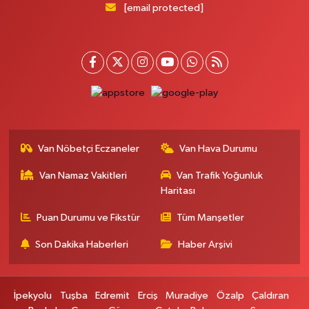
Serhat Mahallesi, Cumhuriyet Bulvarı No:137 E İpekyolu Van
[email protected]
0 (542) 384 45 20
Yol Tarifi Al
Gevaş Eczanesi
Orta Mahallesi, Sakarya Caddesi No:1 C Gevaş Van
0 (537) 031 18 82
Yol Tarifi Al
Kamer Eczanesi
Van Nöbetçi Eczaneler
Van Hava Durumu
İskele Mahallesi, Erciş yolu No:43 Tuşba Van
Van Namaz Vakitleri
Van Trafik Yoğunluk
0 (432) 412 23 33
Yol Tarifi Al
Haritası
Puan Durumu ve Fikstür
Tüm Manşetler
Son Dakika Haberleri
Haber Arşivi
İpekyolu
Tuşba
Edremit
Erciş
Muradiye
Özalp
Çaldıran