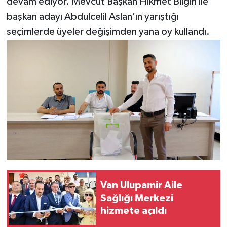
devam ediyor. Mevcut Başkan Hikmet Bilgin ile
başkan adayı Abdulcelil Aslan’ın yarıştığı
seçimlerde üyeler değişimden yana oy kullandı.
Van Ulupamir Aile
Sağlığı Merkezi
hizmete açıldı