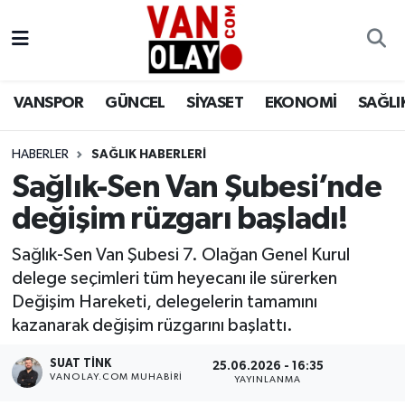
Vanspor
Van Nöbetçi Eczaneler
VANSPOR
GÜNCEL
SİYASET
EKONOMİ
SAĞLI
Güncel
Van Hava Durumu
HABERLER
SAĞLIK HABERLERİ
Siyaset
Van Namaz Vakitleri
Sağlık-Sen Van Şubesi’nde
Ekonomi
Van Trafik Yoğunluk Haritası
değişim rüzgarı başladı!
Sağlık
Süper Lig Puan Durumu ve Fikstür
Sağlık-Sen Van Şubesi 7. Olağan Genel Kurul
delege seçimleri tüm heyecanı ile sürerken
Eğitim
Tüm Manşetler
Değişim Hareketi, delegelerin tamamını
kazanarak değişim rüzgarını başlattı.
Bilim & Teknoloji
Son Dakika Haberleri
SUAT TINK
25.06.2026 - 16:35
VANOLAY.COM MUHABIRI
YAYINLANMA
Dünya
Haber Arşivi