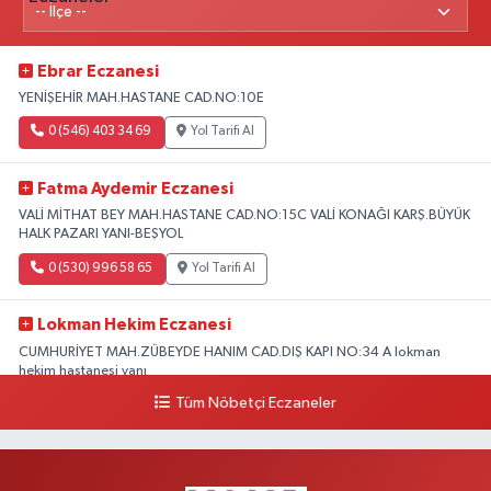
Ebrar Eczanesi
YENİŞEHİR MAH.HASTANE CAD.NO:10E
0 (546) 403 34 69
Yol Tarifi Al
Fatma Aydemir Eczanesi
VALİ MİTHAT BEY MAH.HASTANE CAD.NO:15C VALİ KONAĞI KARŞ.BÜYÜK
HALK PAZARI YANI-BEŞYOL
0 (530) 996 58 65
Yol Tarifi Al
Lokman Hekim Eczanesi
CUMHURİYET MAH.ZÜBEYDE HANIM CAD.DIŞ KAPI NO:34 A lokman
hekim hastanesi yanı
Tüm Nöbetçi Eczaneler
0 (432) 503 93 23
Yol Tarifi Al
Hekimoğlu Eczanesi
Vanyolu Caddesi Yeni Diş Hastanesi Yanı NO:102F