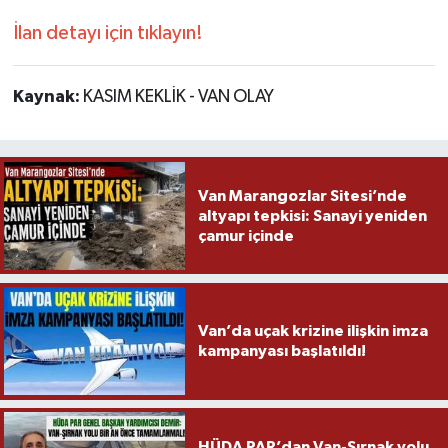
İlan detayı için tıklayın!
Kaynak:
KASIM KEKLİK - VAN OLAY
Van Marangozlar Sitesi’nde
altyapı tepkisi: Sanayi yeniden
çamur içinde
Van’da uçak krizine ilişkin imza
kampanyası başlatıldı!
HÜDA PAR’dan Van-Şırnak yolu