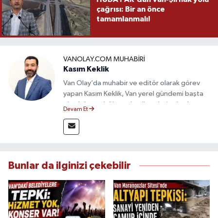
çağrısı: Bir an önce
tamamlanmalı!
VANOLAY.COM MUHABIRI
Kasım Keklik
Van Olay’da muhabir ve editör olarak görev
yapan Kasım Keklik, Van yerel gündemi başta
olmak üzere bölgesel gelişmeleri sahadan
Devam Et
takip etmektedir. Saha haberciliğindeki
deneyimiyle hızlı ve doğru haber üretimine
odaklanan Keklik, tarafsızlık ve etik gazetecilik
ilkeleri doğrultusunda güvenilir içerikler
sunmaktadır.
Bunlar da ilginizi çekebilir