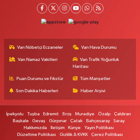
0 (542) 384 45 20
Yol Tarifi Al
Gevaş Eczanesi
Orta Mahallesi, Sakarya Caddesi No:1 C Gevaş Van
0 (537) 031 18 82
Yol Tarifi Al
Van Nöbetçi Eczaneler
Van Hava Durumu
Kamer Eczanesi
Van Namaz Vakitleri
Van Trafik Yoğunluk
İskele Mahallesi, Erciş yolu No:43 Tuşba Van
Haritası
0 (432) 412 23 33
Yol Tarifi Al
Puan Durumu ve Fikstür
Tüm Manşetler
Atabay Eczanesi
Son Dakika Haberleri
Haber Arşivi
Şehit Jandarma Binbaşı Cesur Mahallesi, Vali Münir Karaloğlu Caddesi
No:18 Çaldıran Van
0 (543) 564 72 82
Yol Tarifi Al
İpekyolu
Tuşba
Edremit
Erciş
Muradiye
Özalp
Çaldıran
Başkale
Gevaş
Gürpınar
Çatak
Bahçesaray
Saray
Emin Eczanesi
Hakkımızda
İletişim
Künye
Yayın Politikası
Mahmudiye Mahallesi, Semerkant Caddesi No:12 Özalp Van
Düzeltme Politikası
Gizlilik & KVKK
Çerez Politikası