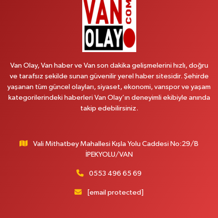
0 (541) 147 65 65
Yol Tarifi Al
Koç Eczanesi
Cumhuriyet Mahallesi, Konak Sokak No:6 Gürpınar Van
Van Olay, Van haber ve Van son dakika gelişmelerini hızlı, doğru
0 (530) 442 24 65
Yol Tarifi Al
ve tarafsız şekilde sunan güvenilir yerel haber sitesidir. Şehirde
yaşanan tüm güncel olayları, siyaset, ekonomi, vanspor ve yaşam
Yiğit Eczanesi
kategorilerindeki haberleri Van Olay’ın deneyimli ekibiyle anında
Hatuniye Mahallesi, Asmin Sokak No:3 A İpekyolu Van
takip edebilirsiniz.
0 (432) 217 11 10
Yol Tarifi Al
Vali Mithatbey Mahallesi Kışla Yolu Caddesi No:29/B
Akdağ Eczanesi
İPEKYOLU/VAN
Süphan Mahallesi, İpekyolu Caddesi No:283 G Edremit Van
0 (542) 378 02 68
Yol Tarifi Al
0553 496 65 69
[email protected]
Ozan Eczanesi
Serhat Mahallesi, Cumhuriyet Bulvarı No:137 E İpekyolu Van