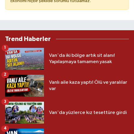
Ekonomi hiçbir şekilde sorumlu tutulamaz.
Trend Haberler
1
Van'da iki bölge artık sit alanı!
Yapılaşmaya tamamen yasak
2
Vanlı aile kaza yaptı! Ölü ve yaralılar
var
3
Van'da yüzlerce kız tesettüre girdi
4