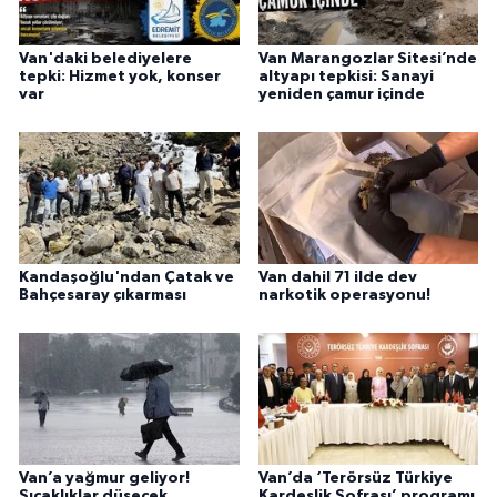
Van'daki belediyelere
Van Marangozlar Sitesi’nde
tepki: Hizmet yok, konser
altyapı tepkisi: Sanayi
var
yeniden çamur içinde
Kandaşoğlu'ndan Çatak ve
Van dahil 71 ilde dev
Bahçesaray çıkarması
narkotik operasyonu!
Van’a yağmur geliyor!
Van’da ‘Terörsüz Türkiye
Sıcaklıklar düşecek…
Kardeşlik Sofrası’ programı