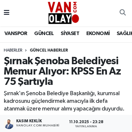
Vanspor
Van Nöbetçi Eczaneler
VANSPOR
GÜNCEL
SİYASET
EKONOMİ
SAĞLI
Güncel
Van Hava Durumu
HABERLER
GÜNCEL HABERLER
Siyaset
Van Namaz Vakitleri
Şırnak Şenoba Belediyesi
Ekonomi
Van Trafik Yoğunluk Haritası
Memur Alıyor: KPSS En Az
75 Şartıyla
Sağlık
Süper Lig Puan Durumu ve Fikstür
Şırnak'ın Şenoba Belediye Başkanlığı, kurumsal
Eğitim
Tüm Manşetler
kadrosunu güçlendirmek amacıyla ilk defa
atanmak üzere memur alımı yapacağını duyurdu.
Bilim & Teknoloji
Son Dakika Haberleri
KASIM KEKLIK
11.10.2025 - 23:28
VANOLAY.COM MUHABIRI
YAYINLANMA
Dünya
Haber Arşivi