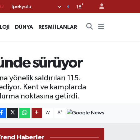
°
İpekyolu
%0
18
08
LOJİ
DÜNYA
RESMİ İLANLAR
%0
45
70
ününde sürüyor
63
 yönelik saldırıları 115.
diyor. Kent ve kamplarda
 durma noktasına getirdi.
-
+
A
A
Trend Haberler