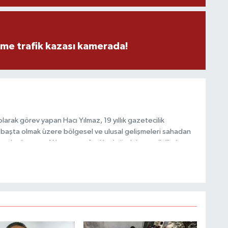
S
K
eme trafik kazası kamerada!
B
N
arak görev yapan Hacı Yılmaz, 19 yıllık gazetecilik
başta olmak üzere bölgesel ve ulusal gelişmeleri sahadan
V
e katkı sunan Yılmaz, tarafsızlık, doğruluk ve etik ilkeler
e kamuoyunu güvenilir kaynaklara dayalı olarak
Y