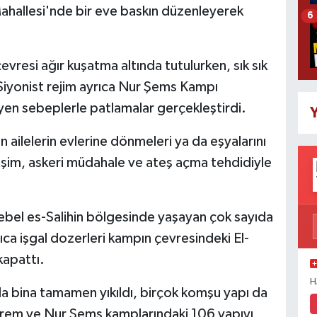
ahallesi'nde bir eve baskın düzenleyerek
6
vresi ağır kuşatma altında tutulurken, sık sık
 Siyonist rejim ayrıca Nur Şems Kampı
yen sebeplerle patlamalar gerçekleştirdi.
Y
ailelerin evlerine dönmeleri ya da eşyalarını
rişim, askeri müdahale ve ateş açma tehdidiyle
ebel es-Salihin bölgesinde yaşayan çok sayıda
rıca işgal dozerleri kampın çevresindeki El-
kapattı.
H
a bina tamamen yıkıldı, birçok komşu yapı da
kerem ve Nur Şems kamplarındaki 106 yapıyı