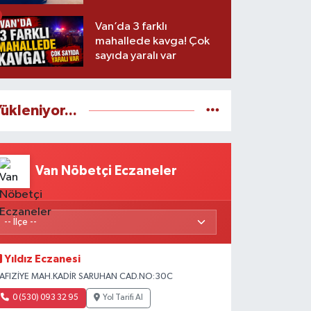
Van’da 3 farklı
mahallede kavga! Çok
sayıda yaralı var
ükleniyor...
Van Nöbetçi Eczaneler
Yıldız Eczanesi
AFIZİYE MAH.KADİR SARUHAN CAD.NO:30C
0 (530) 093 32 95
Yol Tarifi Al