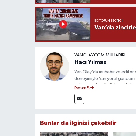
EDITÖRÜN SEÇTIĞI
Van’da zincirl
VANOLAY.COM MUHABIRI
Hacı Yılmaz
Van Olay’da muhabir ve editör ol
deneyimiyle Van yerel gündemi 
takip etmektedir. Editoryal sürec
Devam Et
çerçevesinde ürettiği haberlerl
bilgilendirmektedir.
Bunlar da ilginizi çekebilir