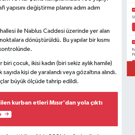
fi yapısını değiştirme planını adım adım
S
allesi ile Nablus Caddesi üzerinde yer alan
 noktalara dönüştürüldü. Bu yapılar bir kısmı
 kontrolünde.
K
P
ri çocuk, ikisi kadın (biri sekiz aylık hamile)
k sayıda kişi de yaralandı veya gözaltına alındı.
çlar büyük ölçüde tahrip edildi.
B
Ö
ilen kurban etleri Mısır'dan yola çıktı
e
M