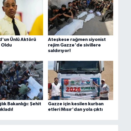
C
'un Ünlü Aktörü
Ateşkese rağmen siyonist
A
 Oldu
rejim Gazze'de sivillere
saldırıyor!
A
N
ğlık Bakanlığı: Şehit
Gazze için kesilen kurban
ıkladı!
etleri Mısır'dan yola çıktı