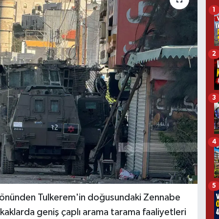
1
2
3
4
5
yönünden Tulkerem'in doğusundaki Zennabe
okaklarda geniş çaplı arama tarama faaliyetleri