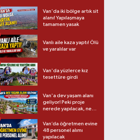
Van'da iki bölge artık sit
alanı! Yapılaşmaya
tamamen yasak
Vanlı aile kaza yaptı! Ölü
ve yaralılar var
Van'da yüzlerce kız
tesettüre girdi
Van'a dev yaşam alanı
geliyor! Peki proje
nerede yapılacak, ne
zaman başlayacak?
Van’da öğretmen evine
48 personel alımı
yapılacak