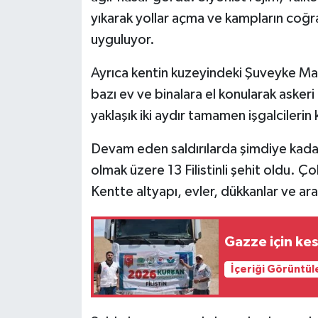
yıkarak yollar açma ve kampların coğra
uyguluyor.
Ayrıca kentin kuzeyindeki Şuveyke Mah
bazı ev ve binalara el konularak askeri
yaklaşık iki aydır tamamen işgalcilerin
Devam eden saldırılarda şimdiye kadar bi
olmak üzere 13 Filistinli şehit oldu. Ço
Kentte altyapı, evler, dükkanlar ve ara
Gazze için kes
İçeriği Görüntül