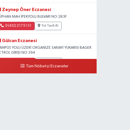
Zeynep Öner Eczanesi
ÜPHAN MAH.İPEKYOLU BULVARI NO:283F
0 (432) 217 51 51
Yol Tarifi Al
Gülcan Eczanesi
AMPÜS YOLU ÜZERİ ORGANİZE SANAYİ YUKARISI BAGER
ETROL GİRİŞİ NO:394
0 (533) 348 25 87
Yol Tarifi Al
Tüm Nöbetçi Eczaneler
Lütfiye Hanım Eczanesi
AHÇİVAN MAH.15 TEMMUZ ŞEHİTLERİ CAD.NO:36B
ZEL LOKMAN HEKİM HASTANESİ ACİL KARŞISI
0 (501) 048 96 88
Yol Tarifi Al
Emek Eczanesi
AHMUDİYE MAH.ATATÜRK CAD.NO:17B
0 (531) 621 69 65
Yol Tarifi Al