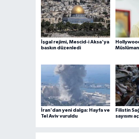
İşgal rejimi, Mescid-i Aksa'ya
Hollywood
baskın düzenledi
Müslüman
İran'dan yeni dalga: Hayfa ve
Filistin Sa
Tel Aviv vuruldu
sayısını aç