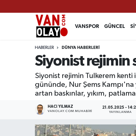
Vanspor
Van Nöbetçi Eczaneler
VANSPOR
GÜNCEL
Sİ
Güncel
Van Hava Durumu
HABERLER
DÜNYA HABERLERİ
Siyaset
Van Namaz Vakitleri
Siyonist rejimin
Ekonomi
Van Trafik Yoğunluk Haritası
Siyonist rejimin Tulkerem kenti 
gününde, Nur Şems Kampı'na y
Sağlık
Süper Lig Puan Durumu ve Fikstür
artan baskınlar, yıkım, patlama
Eğitim
Tüm Manşetler
HACI YILMAZ
21.05.2025 - 14:
VANOLAY.COM MUHABIRI
YAYINLANMA
Bilim & Teknoloji
Son Dakika Haberleri
Dünya
Haber Arşivi