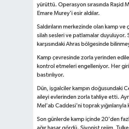
yürüttü. Operasyon sırasında Raşid M
Emare Murey'i esir aldılar.
Saldırıların merkezinde olan kamp ve çe
silah sesleri ve patlamalar duyuluyor.
karşısındaki Ahras bölgesinde bilinme
Kamp çevresinde zorla yerinden edilen 
kontrol etmeleri engelleniyor. Her gi
bastırılıyor.
Dün, işgalciler kampın doğusundaki C
aileyi evlerinden zorla tahliye etti. Ay
Mel'ab Caddesi'ni toprak yığınlarıyla 
Son günlerde kamp içinde 20'den fazl
ağır hasar gördü. Siyonist rejim, Tul