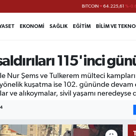
DOLAR
47,6704
EURO
55,0406
%-0.
YASET
EKONOMİ
SAĞLIK
EĞİTİM
BİLİM VE TEKNO
STERLİN
64,2143
GRAM ALTIN
6510.40
%0.
BİST100
13.799
%
 saldırıları 115'inci g
BITCOIN
64.225,61
%-0.
ile Nur Şems ve Tulkerem mülteci kamplarına
önelik kuşatma ise 102. gününde devam e
lar ve alıkoymalar, sivil yaşamı neredeyse
24