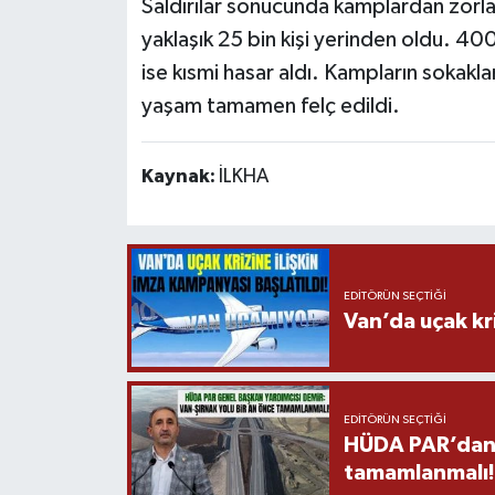
Saldırılar sonucunda kamplardan zorla
yaklaşık 25 bin kişi yerinden oldu. 40
ise kısmi hasar aldı. Kampların sokaklar
yaşam tamamen felç edildi.
Kaynak:
İLKHA
EDITÖRÜN SEÇTIĞI
Van’da uçak kri
EDITÖRÜN SEÇTIĞI
HÜDA PAR’dan V
tamamlanmalı!