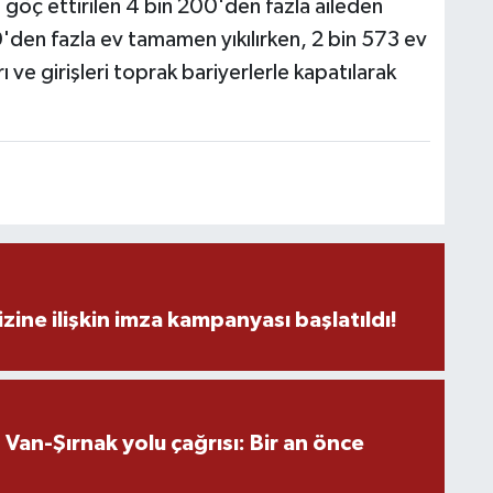
 göç ettirilen 4 bin 200'den fazla aileden
0'den fazla ev tamamen yıkılırken, 2 bin 573 ev
ı ve girişleri toprak bariyerlerle kapatılarak
M
K
H
E
H
6
zine ilişkin imza kampanyası başlatıldı!
K
an-Şırnak yolu çağrısı: Bir an önce