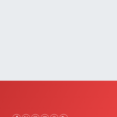
0 (537) 031 18 82
Yol Tarifi Al
Kamer Eczanesi
ampüs Yolu Üzeri Kampüs Galericiler Sitesi Yanı No:43
0 (432) 412 23 33
Yol Tarifi Al
Atabay Eczanesi
EHİT JANDARMA BİNBAŞI CESUR MAH. VALİ MÜNİR
ARALOĞLU CADDESİ NO:18
0 (543) 564 72 82
Yol Tarifi Al
Emin Eczanesi
AHMUDİYE MAH.SEMERKANT CAD.NO:12
0 (432) 712 22 75
Yol Tarifi Al
Başkale Eczanesi
AFIZİYE MAH.MAHMUT ERTUŞ CAD.NO:44 A