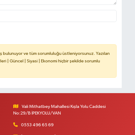
K
ş bulunuyor ve tüm sorumluluğu üstleniyorsunuz. Yazılan
ri | Güncel | Siyasi | Ekonomi hiçbir şekilde sorumlu
Ş
K
M
Vali Mithatbey Mahallesi Kışla Yolu Caddesi
No:29/B İPEKYOLU/VAN
0553 496 65 69
H