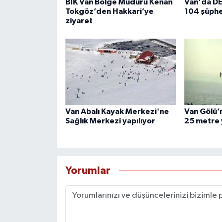
BİK Van Bölge Müdürü Kenan
Van'da D
Tokgöz’den Hakkari’ye
104 şüphe
ziyaret
Van Abalı Kayak Merkezi'ne
Van Gölü’n
Sağlık Merkezi yapılıyor
25 metre 
Yorumlar