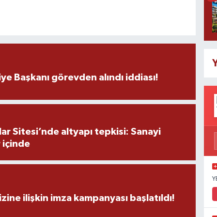
Y
ye Başkanı görevden alındı iddiası!
r Sitesi’nde altyapı tepkisi: Sanayi
 içinde
Y
zine ilişkin imza kampanyası başlatıldı!