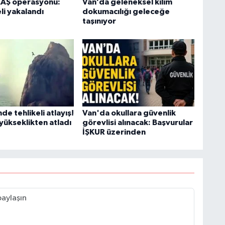
EAŞ operasyonu:
Van’da geleneksel kilim
li yakalandı
dokumacılığı geleceğe
taşınıyor
H
A
S
K
de tehlikeli atlayış!
Van'da okullara güvenlik
yükseklikten atladı
görevlisi alınacak: Başvurular
İŞKUR üzerinden
S
N
O
A