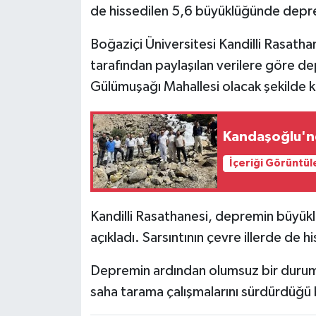
de hissedilen 5,6 büyüklüğünde dep
RESMİ İLANLAR
Boğaziçi Üniversitesi Kandilli Rasath
tarafından paylaşılan verilere göre 
Gülümuşağı Mahallesi olacak şekilde k
Kandaşoğlu'n
İçeriği Görüntül
Kandilli Rasathanesi, depremin büyüklü
açıkladı. Sarsıntının çevre illerde de hi
Depremin ardından olumsuz bir duruma 
saha tarama çalışmalarını sürdürdüğü bi