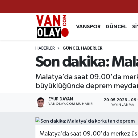
Vanspor
Van Nöbetçi Eczaneler
VANSPOR
GÜNCEL
Sİ
Güncel
Van Hava Durumu
HABERLER
GÜNCEL HABERLER
Siyaset
Van Namaz Vakitleri
Son dakika: Ma
Ekonomi
Van Trafik Yoğunluk Haritası
Malatya’da saat 09.00'da merke
büyüklüğünde deprem meydan
Sağlık
Süper Lig Puan Durumu ve Fikstür
EYÜP DAYAN
20.05.2026 - 09:
Eğitim
Tüm Manşetler
VANOLAY.COM MUHABIRI
YAYINLANMA
Bilim & Teknoloji
Son Dakika Haberleri
Malatya’da saat 09.00'da merkez üssü
Dünya
Haber Arşivi