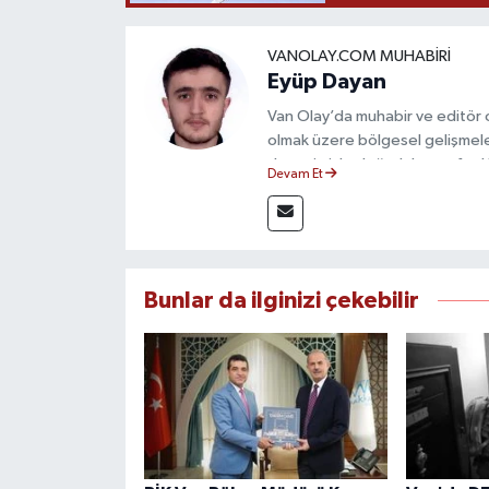
VANOLAY.COM MUHABIRI
Eyüp Dayan
Van Olay’da muhabir ve editör
olmak üzere bölgesel gelişmeler
deneyimiyle doğruluk, tarafsızlık
Devam Et
haberleriyle kamuoyunu doğru ve
Bunlar da ilginizi çekebilir