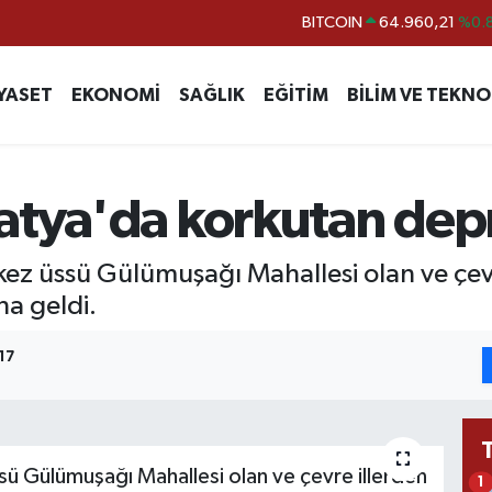
BITCOIN
64.960,21
%0.
DOLAR
47,7436
%0.
YASET
EKONOMİ
SAĞLIK
EĞİTİM
BİLİM VE TEKNO
EURO
55,2510
%0.
STERLİN
64,4811
%0.
GRAM ALTIN
6660.55
%0.
latya'da korkutan de
BİST100
13.779
%-
z üssü Gülümuşağı Mahallesi olan ve çevre
a geldi.
17
 Gülümuşağı Mahallesi olan ve çevre illerden
1