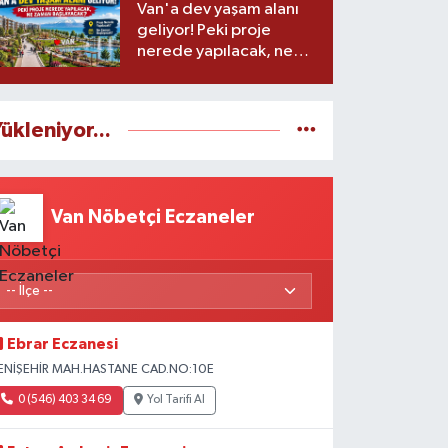
Van'a dev yaşam alanı
geliyor! Peki proje
nerede yapılacak, ne
zaman başlayacak?
ükleniyor...
Van Nöbetçi Eczaneler
Ebrar Eczanesi
ENİŞEHİR MAH.HASTANE CAD.NO:10E
0 (546) 403 34 69
Yol Tarifi Al