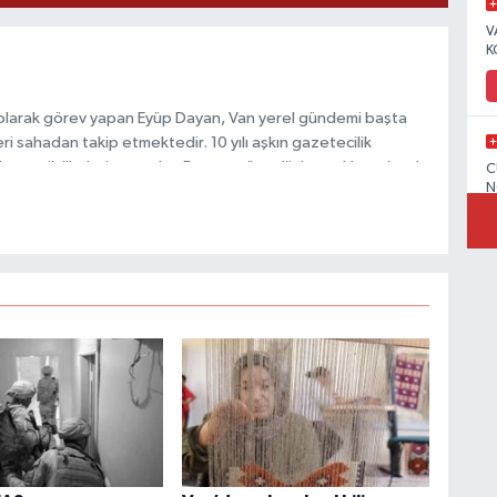
V
K
 olarak görev yapan Eyüp Dayan, Van yerel gündemi başta
i sahadan takip etmektedir. 10 yılı aşkın gazetecilik
 ve etik ilkeleri esas alan Dayan, güvenilir kaynaklara dayalı
C
N
 hızlı biçimde bilgilendirmektedir.
V
C