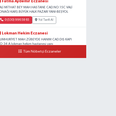
Fatma Aydemir Eczanesi
ALİ MİTHAT BEY MAH.HASTANE CAD.NO:15C VALİ
ONAĞI KARŞ.BÜYÜK HALK PAZARI YANI-BEŞYOL
0 (530) 996 58 65
Yol Tarifi Al
Lokman Hekim Eczanesi
UMHURİYET MAH.ZÜBEYDE HANIM CAD.DIŞ KAPI
O:34 A lokman hekim hastanesi yanı
Tüm Nöbetçi Eczaneler
0 (432) 503 93 23
Yol Tarifi Al
Hekimoğlu Eczanesi
anyolu Caddesi Yeni Diş Hastanesi Yanı NO:102F
0 (541) 147 65 65
Yol Tarifi Al
Koç Eczanesi
UMHURİYET MAH.KONAK SK.NO:6
0 (530) 442 24 65
Yol Tarifi Al