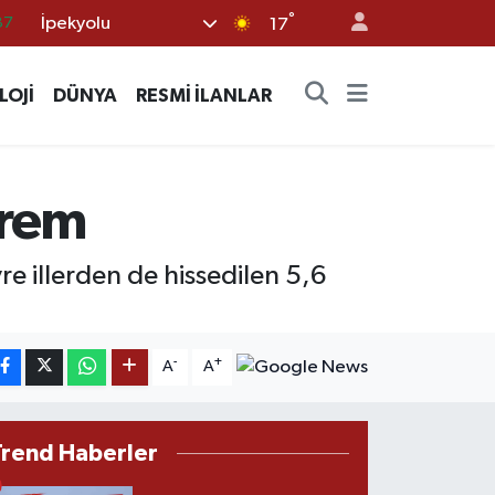
°
İpekyolu
87
17
18
LOJİ
DÜNYA
RESMİ İLANLAR
32
38
03
prem
14
 illerden de hissedilen 5,6
-
+
A
A
Trend Haberler