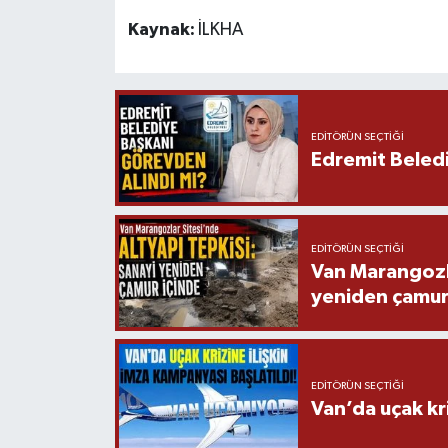
Kaynak:
İLKHA
EDITÖRÜN SEÇTIĞI
Edremit Beledi
EDITÖRÜN SEÇTIĞI
Van Marangozla
yeniden çamur
EDITÖRÜN SEÇTIĞI
Van’da uçak kri