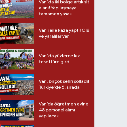
Van'da iki bölge artık sit
alanı! Yapılaşmaya
tamamen yasak
Vanlı aile kaza yaptı! Ölü
ve yaralılar var
Van'da yüzlerce kız
tesettüre girdi
Van, birçok şehri solladı!
Türkiye’de 5. sırada
Van’da öğretmen evine
48 personel alımı
yapılacak