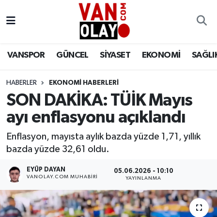
Vanspor
Van Nöbetçi Eczaneler
VANSPOR
GÜNCEL
SİYASET
EKONOMİ
SAĞLI
Güncel
Van Hava Durumu
HABERLER
EKONOMİ HABERLERİ
Siyaset
Van Namaz Vakitleri
SON DAKİKA: TÜİK Mayıs
Ekonomi
Van Trafik Yoğunluk Haritası
ayı enflasyonu açıklandı
Sağlık
Süper Lig Puan Durumu ve Fikstür
Enflasyon, mayısta aylık bazda yüzde 1,71, yıllık
bazda yüzde 32,61 oldu.
Eğitim
Tüm Manşetler
EYÜP DAYAN
05.06.2026 - 10:10
VANOLAY.COM MUHABIRI
YAYINLANMA
Bilim & Teknoloji
Son Dakika Haberleri
Dünya
Haber Arşivi