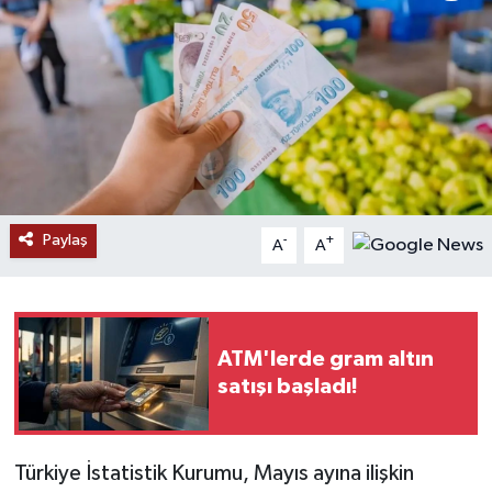
RESMİ İLANLAR
Paylaş
-
+
A
A
ATM'lerde gram altın
satışı başladı!
Türkiye İstatistik Kurumu, Mayıs ayına ilişkin