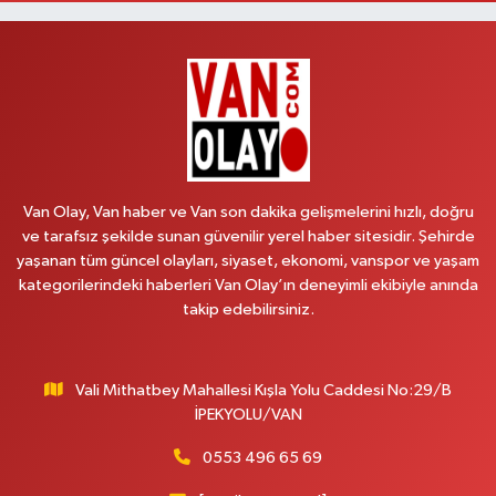
Vanyolu Mahallesi, Kara Yusuf Bey Bulvarı No:102 F Erciş Van
0 (541) 147 65 65
Yol Tarifi Al
Koç Eczanesi
Cumhuriyet Mahallesi, Konak Sokak No:6 Gürpınar Van
0 (530) 442 24 65
Yol Tarifi Al
Van Olay, Van haber ve Van son dakika gelişmelerini hızlı, doğru
Yiğit Eczanesi
ve tarafsız şekilde sunan güvenilir yerel haber sitesidir. Şehirde
yaşanan tüm güncel olayları, siyaset, ekonomi, vanspor ve yaşam
Hatuniye Mahallesi, Asmin Sokak No:3 A İpekyolu Van
kategorilerindeki haberleri Van Olay’ın deneyimli ekibiyle anında
0 (432) 217 11 10
Yol Tarifi Al
takip edebilirsiniz.
Akdağ Eczanesi
Süphan Mahallesi, İpekyolu Caddesi No:283 G Edremit Van
Vali Mithatbey Mahallesi Kışla Yolu Caddesi No:29/B
İPEKYOLU/VAN
0 (542) 378 02 68
Yol Tarifi Al
0553 496 65 69
Ozan Eczanesi