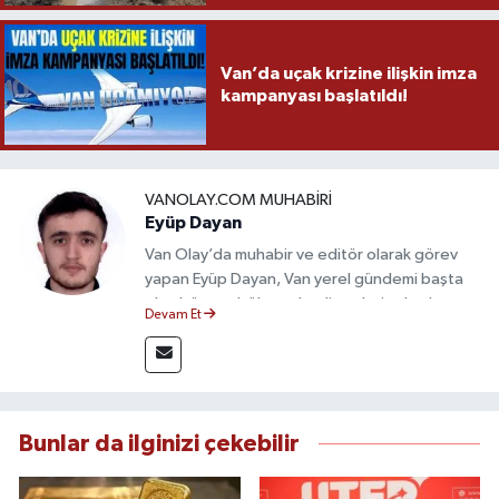
Van’da uçak krizine ilişkin imza
kampanyası başlatıldı!
VANOLAY.COM MUHABIRI
Eyüp Dayan
Van Olay’da muhabir ve editör olarak görev
yapan Eyüp Dayan, Van yerel gündemi başta
olmak üzere bölgesel gelişmeleri sahadan
Devam Et
takip etmektedir. 10 yılı aşkın gazetecilik
deneyimiyle doğruluk, tarafsızlık ve etik ilkeleri
esas alan Dayan, güvenilir kaynaklara dayalı
haberleriyle kamuoyunu doğru ve hızlı biçimde
bilgilendirmektedir.
Bunlar da ilginizi çekebilir