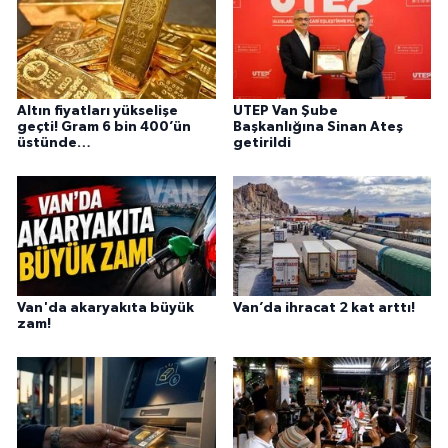
Altın fiyatları yükselişe
UTEP Van Şube
geçti! Gram 6 bin 400’ün
Başkanlığına Sinan Ateş
üstünde…
getirildi
Van'da akaryakıta büyük
Van’da ihracat 2 kat arttı!
zam!