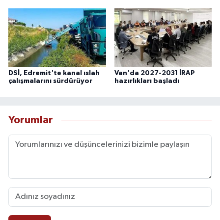
DSİ, Edremit'te kanal ıslah
Van'da 2027-2031 İRAP
çalışmalarını sürdürüyor
hazırlıkları başladı
Yorumlar