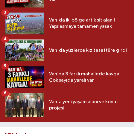
3
Van'da iki bölge artık sit alanı!
Yapılaşmaya tamamen yasak
4
Van'da yüzlerce kız tesettüre girdi
5
Van’da 3 farklı mahallede kavga!
Çok sayıda yaralı var
6
Van'a yeni yaşam alanı ve konut
projesi