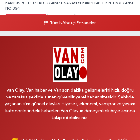
KAMPÜS YOLU ÜZERİ ORGANİZE SANAYİ YUKARISI BAGER PETROL GİRİŞİ
NO:394
0 (533) 348 25 87
Yol Tarifi Al
Tüm Nöbetçi Eczaneler
Lütfiye Hanım Eczanesi
BAHÇİVAN MAH.15 TEMMUZ ŞEHİTLERİ CAD.NO:36B ÖZEL LOKMAN
HEKİM HASTANESİ ACİL KARŞISI
0 (501) 048 96 88
Yol Tarifi Al
Emek Eczanesi
MAHMUDİYE MAH.ATATÜRK CAD.NO:17B
Van Olay, Van haber ve Van son dakika gelişmelerini hızlı, doğru
0 (531) 621 69 65
Yol Tarifi Al
ve tarafsız şekilde sunan güvenilir yerel haber sitesidir. Şehirde
yaşanan tüm güncel olayları, siyaset, ekonomi, vanspor ve yaşam
Onay Eczanesi
kategorilerindeki haberleri Van Olay’ın deneyimli ekibiyle anında
MERAŞEL FEVZİ ÇAKMAK CAD. KÜLTÜR SARAYI KIZILAY KAN MERKEZİ
takip edebilirsiniz.
KARŞISI DIŞ KAPI NO:25B
0 (432) 212 66 67
Yol Tarifi Al