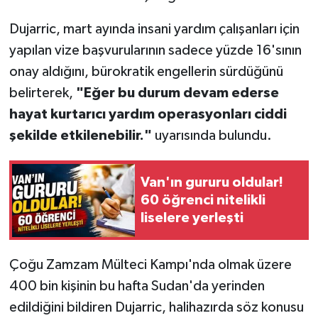
Dujarric, mart ayında insani yardım çalışanları için
yapılan vize başvurularının sadece yüzde 16'sının
onay aldığını, bürokratik engellerin sürdüğünü
belirterek,
"Eğer bu durum devam ederse
hayat kurtarıcı yardım operasyonları ciddi
şekilde etkilenebilir."
uyarısında bulundu.
Van'ın gururu oldular!
60 öğrenci nitelikli
liselere yerleşti
Çoğu Zamzam Mülteci Kampı'nda olmak üzere
400 bin kişinin bu hafta Sudan'da yerinden
edildiğini bildiren Dujarric, halihazırda söz konusu