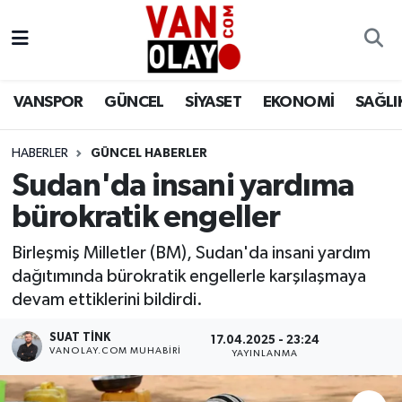
Vanspor
Van Nöbetçi Eczaneler
VANSPOR
GÜNCEL
SİYASET
EKONOMİ
SAĞLI
Güncel
Van Hava Durumu
HABERLER
GÜNCEL HABERLER
Siyaset
Van Namaz Vakitleri
Sudan'da insani yardıma
Ekonomi
Van Trafik Yoğunluk Haritası
bürokratik engeller
Sağlık
Süper Lig Puan Durumu ve Fikstür
Birleşmiş Milletler (BM), Sudan'da insani yardım
dağıtımında bürokratik engellerle karşılaşmaya
Eğitim
Tüm Manşetler
devam ettiklerini bildirdi.
SUAT TINK
17.04.2025 - 23:24
Bilim & Teknoloji
Son Dakika Haberleri
VANOLAY.COM MUHABIRI
YAYINLANMA
Dünya
Haber Arşivi