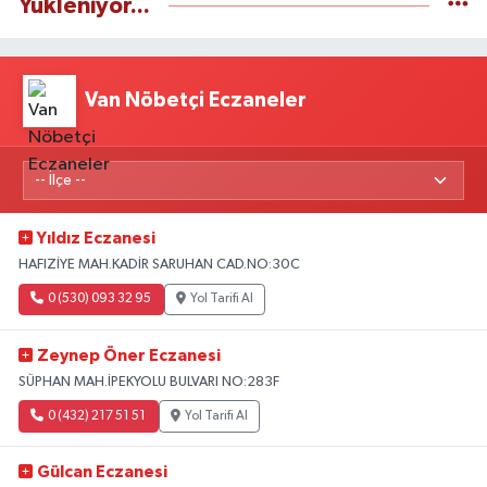
Yükleniyor...
Van Nöbetçi Eczaneler
Yıldız Eczanesi
HAFIZİYE MAH.KADİR SARUHAN CAD.NO:30C
0 (530) 093 32 95
Yol Tarifi Al
Zeynep Öner Eczanesi
SÜPHAN MAH.İPEKYOLU BULVARI NO:283F
0 (432) 217 51 51
Yol Tarifi Al
Gülcan Eczanesi