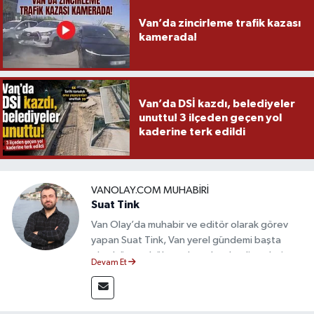
Van’da zincirleme trafik kazası
kamerada!
Van’da DSİ kazdı, belediyeler
unuttu! 3 ilçeden geçen yol
kaderine terk edildi
VANOLAY.COM MUHABIRI
Suat Tink
Van Olay’da muhabir ve editör olarak görev
yapan Suat Tink, Van yerel gündemi başta
olmak üzere bölgesel ve ulusal gelişmeleri
Devam Et
yakından takip etmektedir. İletişim Fakültesi
mezunu olan Tink, sahadan edindiği bilgilerle
doğruluk, tarafsızlık ve etik ilkeler