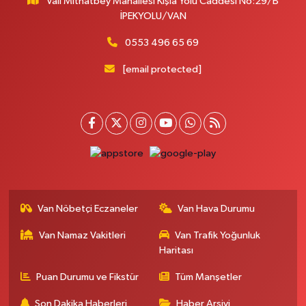
Vali Mithatbey Mahallesi Kışla Yolu Caddesi No:29/B
Yenı Derman Eczanesi
İPEKYOLU/VAN
Hatuniye Mah. Özel Akdamar Hastanesi Karşısı Güven Evleri A.Blok No:7
Akdamar Hastanesi Acil yanı. İpekyolu. Hatuniye mahallesi terzioğlu, Eski
0553 496 65 69
ikinisan kedili kavşağı, 65100 Ipekyolu Van
[email protected]
0 (432) 216 14 84
Yol Tarifi Al
Hayat Eczanesi
Kışla Mah.Çınarlı Cad.1038 Sk.No:93 3-4
0 (432) 354 37 36
Yol Tarifi Al
Erdoğan Eczanesi
SEREFIYE MAHALLE URARTU SOKAK ESKİ İSTANBUL HAST. KRŞ. NO:6 B
Van Nöbetçi Eczaneler
Van Hava Durumu
0 (432) 215 82 65
Yol Tarifi Al
Van Namaz Vakitleri
Van Trafik Yoğunluk
Haritası
Derman Eczanesi
BAHÇELİEVLER MAH.MUSLİH GÖRENTAŞ BULVARI NO:57Çağdaş fırının
Puan Durumu ve Fikstür
Tüm Manşetler
karşısı
Son Dakika Haberleri
Haber Arşivi