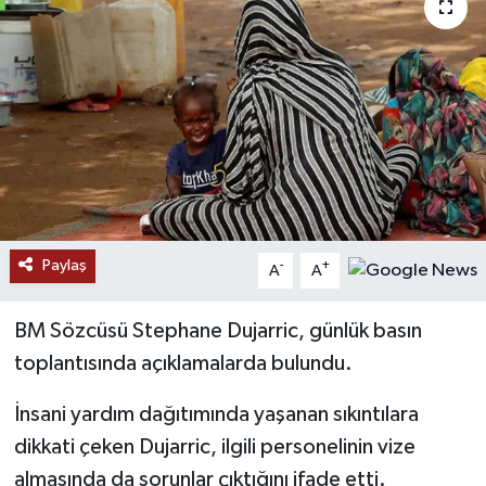
RESMİ İLANLAR
Paylaş
-
+
A
A
BM Sözcüsü Stephane Dujarric, günlük basın
toplantısında açıklamalarda bulundu.
İnsani yardım dağıtımında yaşanan sıkıntılara
dikkati çeken Dujarric, ilgili personelinin vize
almasında da sorunlar çıktığını ifade etti.