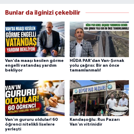
çerçevesinde güvenilir ve hızlı habercilik
anlayışını benimsemektedir.
Bunlar da ilginizi çekebilir
Van’da maaşı kesilen görme
HÜDA PAR’dan Van-Şırnak
engelli vatandaş yardım
yolu çağrısı: Bir an önce
bekliyor
tamamlanmalı!
Van'ın gururu oldular! 60
Kandaşoğlu: Rus Pazarı
öğrenci nitelikli liselere
Van'ın vitrinidir
yerleşti