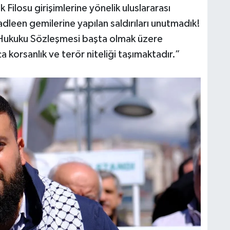
K
ilosu girişimlerine yönelik uluslararası
dleen gemilerine yapılan saldırıları unutmadık!
iz Hukuku Sözleşmesi başta olmak üzere
a korsanlık ve terör niteliği taşımaktadır.”
B
N
V
Y