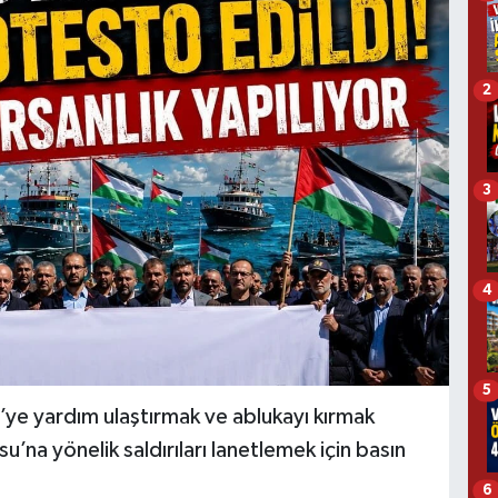
2
3
4
5
’ye yardım ulaştırmak ve ablukayı kırmak
’na yönelik saldırıları lanetlemek için basın
6