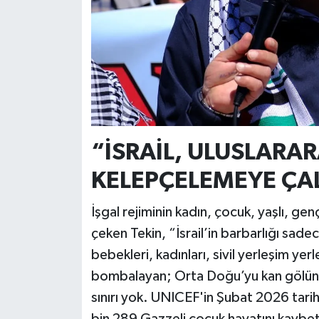
“İSRAİL, ULUSLARA
KELEPÇELEMEYE ÇA
İşgal rejiminin kadın, çocuk, yaşlı, g
çeken Tekin, “İsrail’in barbarlığı sade
bebekleri, kadınları, sivil yerleşim yerl
bombalayan; Orta Doğu’yu kan gölüne çe
sınırı yok. UNICEF'in Şubat 2026 tarihli 
bin 289 Gazzeli çocuk hayatını kaybetti