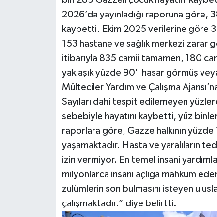
2026’da yayınladığı raporuna göre, 38
kaybetti. Ekim 2025 verilerine göre 3
153 hastane ve sağlık merkezi zarar g
itibarıyla 835 camii tamamen, 180 camii
yaklaşık yüzde 90'ı hasar görmüş veya yık
Mülteciler Yardım ve Çalışma Ajansı’na
Sayıları dahi tespit edilemeyen yüzle
sebebiyle hayatını kaybetti, yüz binlerc
raporlara göre, Gazze halkının yüzde 7
yaşamaktadır. Hasta ve yaralıların tedav
izin vermiyor. En temel insani yardımla
milyonlarca insanı açlığa mahkum eden 
zulümlerin son bulmasını isteyen ulus
çalışmaktadır.” diye belirtti.