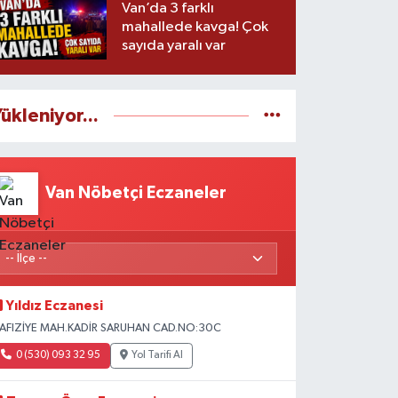
Van’da 3 farklı
mahallede kavga! Çok
sayıda yaralı var
ükleniyor...
Van Nöbetçi Eczaneler
Yıldız Eczanesi
AFIZİYE MAH.KADİR SARUHAN CAD.NO:30C
0 (530) 093 32 95
Yol Tarifi Al