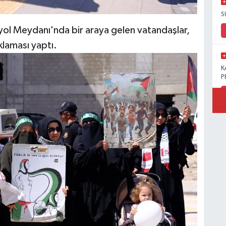
S
ol Meydanı'nda bir araya gelen vatandaşlar,
klaması yaptı.
K
P
B
Ö
M