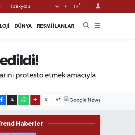
°
İpekyolu
16
17
02
LOJİ
DÜNYA
RESMİ İLANLAR
07
45
70
edildi!
63
ılarını protesto etmek amacıyla
-
+
A
A
Trend Haberler