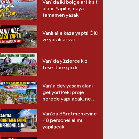
Van'da iki bölge artık sit
alanı! Yapılaşmaya
tamamen yasak
Vanlı aile kaza yaptı! Ölü
ve yaralılar var
Van'da yüzlerce kız
tesettüre girdi
Van'a dev yaşam alanı
geliyor! Peki proje
nerede yapılacak, ne
zaman başlayacak?
Van’da öğretmen evine
48 personel alımı
yapılacak