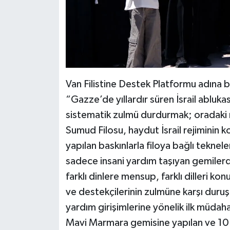
Van Filistine Destek Platformu adına b
“Gazze’de yıllardır süren İsrail ablukasın
sistematik zulmü durdurmak; oradaki 
Sumud Filosu, haydut İsrail rejiminin k
yapılan baskınlarla filoya bağlı teknele
sadece insani yardım taşıyan gemilerden
farklı dinlere mensup, farklı dilleri kon
ve destekçilerinin zulmüne karşı duruşu
yardım girişimlerine yönelik ilk müdaha
Mavi Marmara gemisine yapılan ve 10 ak