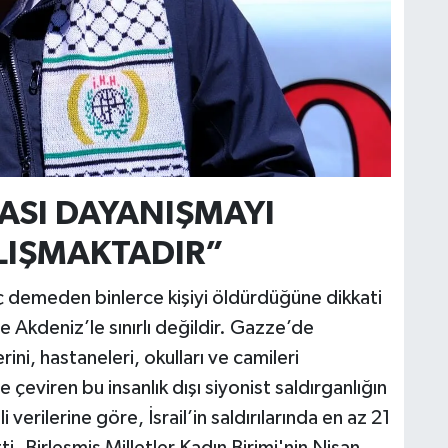
C
A
RASI DAYANIŞMAYI
A
N
LIŞMAKTADIR”
enç demeden binlerce kişiyi öldürdüğüne dikkati
ce Akdeniz’le sınırlı değildir. Gazze’de
erini, hastaneleri, okulları ve camileri
viren bu insanlık dışı siyonist saldırganlığın
verilerine göre, İsrail’in saldırılarında en az 21
. Birleşmiş Milletler Kadın Birimi'nin Nisan