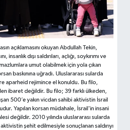
M
K
asın açıklamasını okuyan Abdullah Tekin,
H
E
ı, insanlık dışı saldırıları, açlığı, soykırımı ve
H
6
mazlumlara umut olabilmek için yola çıkan
orsan baskınına uğradı. Uluslararası sularda
re aparheid rejimince el konuldu. Bu filo,
 ibaret değildir. Bu filo; 39 farklı ülkeden,
K
uşan 500’e yakın vicdan sahibi aktivistin İsrail
dur. Yapılan korsan müdahale, İsrail'in insani
lesi değildir. 2010 yılında uluslararası sularda
tivistin şehit edilmesiyle sonuçlanan saldırıyı
S