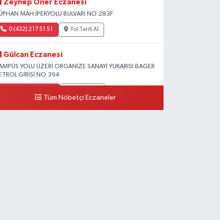
Zeynep Öner Eczanesi
ÜPHAN MAH.İPEKYOLU BULVARI NO:283F
0 (432) 217 51 51
Yol Tarifi Al
Gülcan Eczanesi
AMPÜS YOLU ÜZERİ ORGANİZE SANAYİ YUKARISI BAGER
ETROL GİRİŞİ NO:394
0 (533) 348 25 87
Yol Tarifi Al
Tüm Nöbetçi Eczaneler
Lütfiye Hanım Eczanesi
AHÇİVAN MAH.15 TEMMUZ ŞEHİTLERİ CAD.NO:36B
ZEL LOKMAN HEKİM HASTANESİ ACİL KARŞISI
0 (501) 048 96 88
Yol Tarifi Al
Emek Eczanesi
AHMUDİYE MAH.ATATÜRK CAD.NO:17B
0 (531) 621 69 65
Yol Tarifi Al